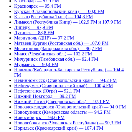
Краснодар — 87,9 FM
Красноярск — 95,4 FM
Курская (Ставропольский край) — 100,0 FM
Кызыл (Республика Тыва) — 104,8 FM
Лимасол (Республика Кипр) — 102,9 FM и 107,9 FM
Липецк — 97,9 FM
Луганск — 88,8 FM
Мариуполь (ДНР) — 97,2 FM
Матвеев Курган (Ростовская обл.) — 107,0 FM
Мелитополь (Запорожская обл.) — 96,7 FM
Миасс (Челябинская обл.) — 102,2 FM
Мичуринск (Тамбовская обл.) — 92,4 FM
Мурманск — 90,4 FM
Нальчик (Кабардино-Балкарская Республика) — 104,4
FM
Невинномысск (Ставропольский край) — 94,2 FM
Нефтекумск (Ставропольский край) — 100,4 FM
Нефтеюганск (Югра) — 92,1 FM
Нижний Новгород — 89,2 FM
Нижний Тагил (Свердловская обл.) — 97,1 FM
Новоалександровск (Ставропольский край) — 94,0 FM
Новокузнецк (Кемеровская область) — 94,2 FM
Новосибирск — 94,6 FM
Новочебоксарск (Чувашская Республика) — 90,3 FM
Норильск (Красноярский край) — 107,4 FM