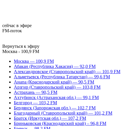
сейчас в эфире
FM-поток
Вернуться к эфиру
Москва - 100,9 FM
Москва — 100,9 FM
Абакан (Республика Хакасия) — 92,0 FM
Александровское (Ставропольский край) — 101,9 FM
Альметьевск (Республика Татарстан) — 99,6 FM
Анапа (Краснодарский край) — 90,5 FM
Арзгир (Ставропольский край) — 103,8 FM
Астрахань — 90,5 FM
Ахтубинск (Астраханская обл.) — 99,1 FM
Белгород — 103,2 FM
Бердянск (Запорожская обл.) — 102,7 FM
Благодарный (Ставропольский край) — 101,2 FM
Братск (Иркутская обл.) — 107,2 FM
Бриньковская (Краснодарский край) – 96,8 FM
Брянск — 98,2 FM