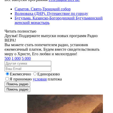
Саратов. Свято-Троицкий собор
Волноваха (ДНР). Путешествие по городу
Бугульма. Казанско-Богородицкий Бугульминский
женский монастырь
Читать полностью
Друзья! Поддержите выпуски новых программ Радио
ВЕРА!
Вы можете стать попечителем радио, установив
ежемесячный платеж. Будем вместе свидетельствовать
миру о Христе, Его любви и милосердии!
500
1 000
5 000
Ежемесячно
Единоразово
Я принимаю
условия
платежа
Помочь радио
Помочь радио