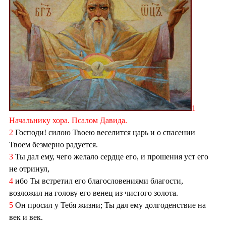
1
Начальнику хора. Псалом Давида.
2
Господи! силою Твоею веселится царь и о спасении
Твоем безмерно радуется.
3
Ты дал ему, чего желало сердце его, и прошения уст его
не отринул,
4
ибо Ты встретил его благословениями благости,
возложил на голову его венец из чистого золота.
5
Он просил у Тебя жизни; Ты дал ему долгоденствие на
век и век.