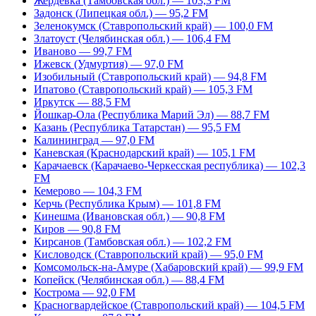
Жердевка (Тамбовская обл.) — 103,3 FM
Задонск (Липецкая обл.) — 95,2 FM
Зеленокумск (Ставропольский край) — 100,0 FM
Златоуст (Челябинская обл.) — 106,4 FM
Иваново — 99,7 FM
Ижевск (Удмуртия) — 97,0 FM
Изобильный (Ставропольский край) — 94,8 FM
Ипатово (Ставропольский край) — 105,3 FM
Иркутск — 88,5 FM
Йошкар-Ола (Республика Марий Эл) — 88,7 FM
Казань (Республика Татарстан) — 95,5 FM
Калининград — 97,0 FM
Каневская (Краснодарский край) — 105,1 FM
Карачаевск (Карачаево-Черкесская республика) — 102,3
FM
Кемерово — 104,3 FM
Керчь (Республика Крым) — 101,8 FM
Кинешма (Ивановская обл.) — 90,8 FM
Киров — 90,8 FM
Кирсанов (Тамбовская обл.) — 102,2 FM
Кисловодск (Ставропольский край) — 95,0 FM
Комсомольск-на-Амуре (Хабаровский край) — 99,9 FM
Копейск (Челябинская обл.) — 88,4 FM
Кострома — 92,0 FM
Красногвардейское (Ставропольский край) — 104,5 FM