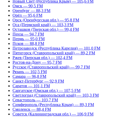
Новый Свет (Республика Крым) — 105,6 FM
Омск — 90,5 FM
Оренбург — 88,3 FM
Орёл — 95,6 FM
Орск (Оренбургская обл.) — 95,8 FM
Оса (Пермский край) — 103,3 FM
Осташков (Тверская обл.) — 99,4 FM
Пенза — 94,7 FM
Пермь — 95,0 FM
Псков — 88,8 FM
Петрозаводск (Республика Карелия) — 101,0 FM
Пятигорск (Ставропольский край) — 89,2 FM
Ржев (Тверская обл.) — 102,4 FM
Ростов-на-Дону — 95,7 FM
Русское (Ставропольский край) — 99,7 FM
Рязань — 102,5 FM
Самара — 96,8 FM
Санкт-Петербург — 92,9 FM
Саратов — 101,1 FM
Саргатское (Омская обл.) — 107,5 FM
Светлоград (Ставропольский край) — 103,3 FM
Севастополь — 103,7 FM
Симферополь (Республика Крым) — 89,3 FM
Смоленск — 88,4 FM
Советск (Калининградская обл.) — 106,9 FM