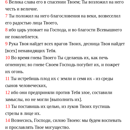
6
Велика слава его в спасении Твоем; Ты возложил на него
честь и величие.
7
Ты положил на него благословения на веки, возвеселил
его радостью лица Твоего,
8
ибо царь уповает на Господа, и во благости Всевышнего
не поколеблется.
9
Рука Твоя найдет всех врагов Твоих, десница Твоя найдет
[всех] ненавидящих Тебя.
10
Во время гнева Твоего Ты сделаешь их, как печь
огненную; во гневе Своем Господь погубит их, и пожрет
их огонь.
11
Ты истребишь плод их с земли и семя их - из среды
сынов человеческих,
12
ибо они предприняли против Тебя злое, составили
замыслы, но не могли [выполнить их].
13
Ты поставишь их целью, из луков Твоих пустишь
стрелы в лице их.
14
Вознесись, Господи, силою Твоею: мы будем воспевать
и прославлять Твое могущество.