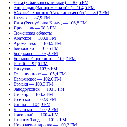
Чита (Забайкальский край) — 87,6 FM
Энергодар (Запорожская обл.) – 104,5 FM
Южно-Сахалинск (Сахалинская обл.) — 89,3 FM
Якутск — 87,9 FM
Ялта (Республика Крым) — 106,8 FM
Ярославль — 98,3 FM
Тюменская область:
Абатское — 103,8 FM
Аромашево — 103,5 FM
Байкалово — 105,5 FM
Бердюжье — 103,2 FM
Большое Сорокино — 102,7 FM
Вагай — 97,0 FM
Викулово — 103,6 FM
Голышманово — 105,4 FM
Демьянское — 102,6 FM
Ермаки — 103,3 FM
Заводоуковск — 103,3 FM
Ингаир — 103,2 FM
Исетское — 102,9 FM
Ишим — 104,9 FM
Казанское — 100,2 FM
Нагорный — 100,4 FM
Нижняя Тавда — 101,2 FM
Новоалександровка — 100,2 FM