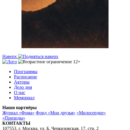
Наверх
Программы
Расписание
Авторы
Дело дня
О нас
Мемориал
Наши партнёры
Журнал «Фома»
Фонд «Мои друзья»
«Милосердие»
«Приходы»
КОНТАКТЫ
107553, г. Москва, ул. Б. Черкизовская, 17, стр. 2