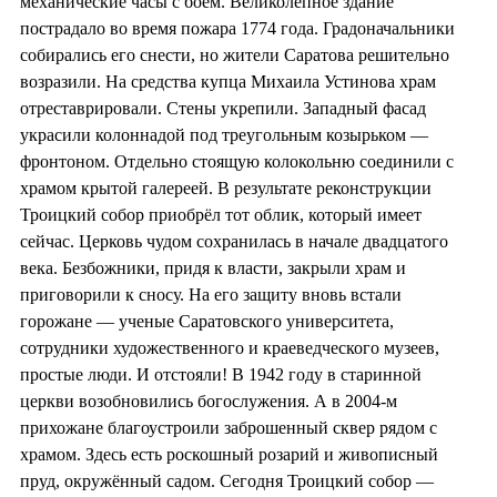
механические часы с боем. Великолепное здание
пострадало во время пожара 1774 года. Градоначальники
собирались его снести, но жители Саратова решительно
возразили. На средства купца Михаила Устинова храм
отреставрировали. Стены укрепили. Западный фасад
украсили колоннадой под треугольным козырьком —
фронтоном. Отдельно стоящую колокольню соединили с
храмом крытой галереей. В результате реконструкции
Троицкий собор приобрёл тот облик, который имеет
сейчас. Церковь чудом сохранилась в начале двадцатого
века. Безбожники, придя к власти, закрыли храм и
приговорили к сносу. На его защиту вновь встали
горожане — ученые Саратовского университета,
сотрудники художественного и краеведческого музеев,
простые люди. И отстояли! В 1942 году в старинной
церкви возобновились богослужения. А в 2004-м
прихожане благоустроили заброшенный сквер рядом с
храмом. Здесь есть роскошный розарий и живописный
пруд, окружённый садом. Сегодня Троицкий собор —