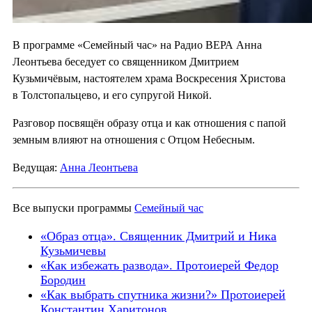
В программе «Семейный час» на Радио ВЕРА Анна
Леонтьева беседует со священником Дмитрием
Кузьмичёвым, настоятелем храма Воскресения Христова
в Толстопальцево, и его супругой Никой.
Разговор посвящён образу отца и как отношения с папой
земным влияют на отношения с Отцом Небесным.
Ведущая:
Анна Леонтьева
Все выпуски программы
Семейный час
«Образ отца». Священник Дмитрий и Ника
Кузьмичевы
«Как избежать развода». Протоиерей Федор
Бородин
«Как выбрать спутника жизни?» Протоиерей
Константин Харитонов