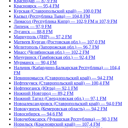
Краснодар — 87,9 FM
Красноярск — 95,4 FM
Курская (Ставропольский край) — 100,0 FM
Кызыл (Республика Тыва) — 104,8 FM
Лимасол (Республика Кипр) — 102,9 FM и 107,9 FM
Липецк — 97,9 FM
Луганск — 88,8 FM
Мариуполь (ДНР) — 97,2 FM
Матвеев Курган (Ростовская обл.) — 107,0 FM
Мелитополь (Запорожская обл.) — 96,7 FM
Миасс (Челябинская обл.) — 102,2 FM
Мичуринск (Тамбовская обл.) — 92,4 FM
Мурманск — 90,4 FM
Нальчик (Кабардино-Балкарская Республика) — 104,4
FM
Невинномысск (Ставропольский край) — 94,2 FM
Нефтекумск (Ставропольский край) — 100,4 FM
Нефтеюганск (Югра) — 92,1 FM
Нижний Новгород — 89,2 FM
Нижний Тагил (Свердловская обл.) — 97,1 FM
Новоалександровск (Ставропольский край) — 94,0 FM
Новокузнецк (Кемеровская область) — 94,2 FM
Новосибирск — 94,6 FM
Новочебоксарск (Чувашская Республика) — 90,3 FM
Норильск (Красноярский край) — 107,4 FM