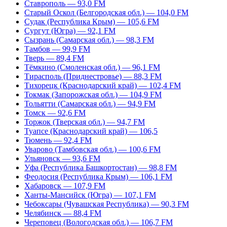
Ставрополь — 93,0 FM
Старый Оскол (Белгородская обл.) — 104,0 FM
Судак (Республика Крым) — 105,6 FM
Сургут (Югра) — 92,1 FM
Сызрань (Самарская обл.) — 98,3 FM
Тамбов — 99,9 FM
Тверь — 89,4 FM
Тёмкино (Смоленская обл.) — 96,1 FM
Тирасполь (Приднестровье) — 88,3 FM
Тихорецк (Краснодарский край) — 102,4 FM
Токмак (Запорожская обл.) — 104,9 FM
Тольятти (Самарская обл.) — 94,9 FM
Томск — 92,6 FM
Торжок (Тверская обл.) — 94,7 FM
Туапсе (Краснодарский край) — 106,5
Тюмень — 92,4 FM
Уварово (Тамбовская обл.) — 100,6 FM
Ульяновск — 93,6 FM
Уфа (Республика Башкортостан) — 98,8 FM
Феодосия (Республика Крым) — 106,1 FM
Хабаровск — 107,9 FM
Ханты-Мансийск (Югра) — 107,1 FM
Чебоксары (Чувашская Республика) — 90,3 FM
Челябинск — 88,4 FM
Череповец (Вологодская обл.) — 106,7 FM