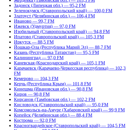
Жердевка (Тамбовская обл.) — 103,3 FM
Задонск (Липецкая обл.) — 95,2 FM
Зеленокумск (Ставропольский край) — 100,0 FM
Златоуст (Челябинская обл.) — 106,4 FM
Иваново — 99,7 FM
Ижевск (Удмуртия) — 97,0 FM
Изобильный (Ставропольский край) — 94,8 FM
Ипатово (Ставропольский край) — 105,3 FM
Иркутск — 88,5 FM
Йошкар-Ола (Республика Марий Эл) — 88,7 FM
Казань (Республика Татарстан) — 95,5 FM
Калининград — 97,0 FM
Каневская (Краснодарский край) — 105,1 FM
Карачаевск (Карачаево-Черкесская республика) — 102,3
FM
Кемерово — 104,3 FM
Керчь (Республика Крым) — 101,8 FM
Кинешма (Ивановская обл.) — 90,8 FM
Киров — 90,8 FM
Кирсанов (Тамбовская обл.) — 102,2 FM
Кисловодск (Ставропольский край) — 95,0 FM
Комсомольск-на-Амуре (Хабаровский край) — 99,9 FM
Копейск (Челябинская обл.) — 88,4 FM
Кострома — 92,0 FM
Красногвардейское (Ставропольский край) — 104,5 FM