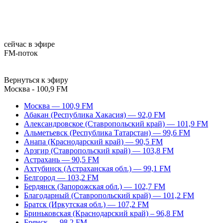
сейчас в эфире
FM-поток
Вернуться к эфиру
Москва - 100,9 FM
Москва — 100,9 FM
Абакан (Республика Хакасия) — 92,0 FM
Александровское (Ставропольский край) — 101,9 FM
Альметьевск (Республика Татарстан) — 99,6 FM
Анапа (Краснодарский край) — 90,5 FM
Арзгир (Ставропольский край) — 103,8 FM
Астрахань — 90,5 FM
Ахтубинск (Астраханская обл.) — 99,1 FM
Белгород — 103,2 FM
Бердянск (Запорожская обл.) — 102,7 FM
Благодарный (Ставропольский край) — 101,2 FM
Братск (Иркутская обл.) — 107,2 FM
Бриньковская (Краснодарский край) – 96,8 FM
Брянск — 98,2 FM