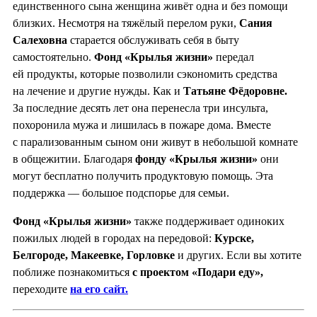
единственного сына женщина живёт одна и без помощи
близких. Несмотря на тяжёлый перелом руки,
Сания
Салеховна
старается обслуживать себя в быту
самостоятельно.
Фонд «Крылья жизни»
передал
ей продукты, которые позволили сэкономить средства
на лечение и другие нужды. Как и
Татьяне Фёдоровне.
За последние десять лет она перенесла три инсульта,
похоронила мужа и лишилась в пожаре дома. Вместе
с парализованным сыном они живут в небольшой комнате
в общежитии. Благодаря
фонду «Крылья жизни»
они
могут бесплатно получить продуктовую помощь. Эта
поддержка — большое подспорье для семьи.
Фонд «Крылья жизни»
также поддерживает одиноких
пожилых людей в городах на передовой:
Курске,
Белгороде, Мак
е
евке, Горловке
и других. Если вы хотите
поближе познакомиться
с проектом «Подари еду»,
переходите
на его сайт.