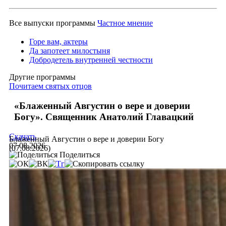
Все выпуски программы
Частное мнение
Горе вам, актеры
Да запотеет милостыня
Добродетель внутренней честности
Другие программы
Почитаем святых отцов
«Блаженный Августин о вере и доверии
Богу». Священник Анатолий Главацкий
Скачать
Блаженный Августин о вере и доверии Богу
07.08.2026
(07.08.2026)
Поделиться