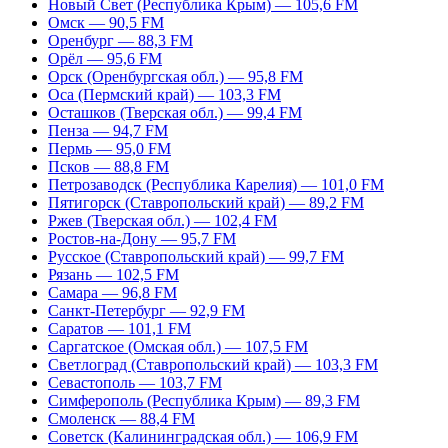
Новый Свет (Республика Крым) — 105,6 FM
Омск — 90,5 FM
Оренбург — 88,3 FM
Орёл — 95,6 FM
Орск (Оренбургская обл.) — 95,8 FM
Оса (Пермский край) — 103,3 FM
Осташков (Тверская обл.) — 99,4 FM
Пенза — 94,7 FM
Пермь — 95,0 FM
Псков — 88,8 FM
Петрозаводск (Республика Карелия) — 101,0 FM
Пятигорск (Ставропольский край) — 89,2 FM
Ржев (Тверская обл.) — 102,4 FM
Ростов-на-Дону — 95,7 FM
Русское (Ставропольский край) — 99,7 FM
Рязань — 102,5 FM
Самара — 96,8 FM
Санкт-Петербург — 92,9 FM
Саратов — 101,1 FM
Саргатское (Омская обл.) — 107,5 FM
Светлоград (Ставропольский край) — 103,3 FM
Севастополь — 103,7 FM
Симферополь (Республика Крым) — 89,3 FM
Смоленск — 88,4 FM
Советск (Калининградская обл.) — 106,9 FM