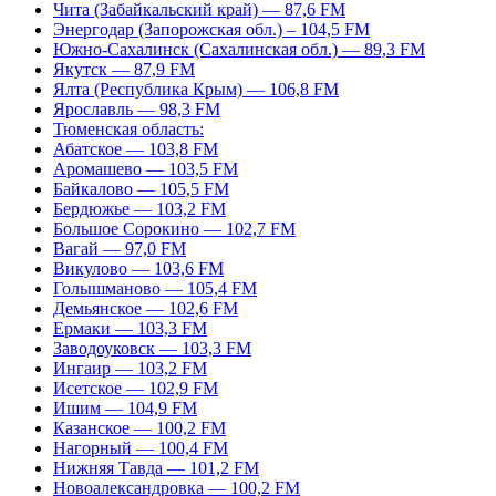
Чита (Забайкальский край) — 87,6 FM
Энергодар (Запорожская обл.) – 104,5 FM
Южно-Сахалинск (Сахалинская обл.) — 89,3 FM
Якутск — 87,9 FM
Ялта (Республика Крым) — 106,8 FM
Ярославль — 98,3 FM
Тюменская область:
Абатское — 103,8 FM
Аромашево — 103,5 FM
Байкалово — 105,5 FM
Бердюжье — 103,2 FM
Большое Сорокино — 102,7 FM
Вагай — 97,0 FM
Викулово — 103,6 FM
Голышманово — 105,4 FM
Демьянское — 102,6 FM
Ермаки — 103,3 FM
Заводоуковск — 103,3 FM
Ингаир — 103,2 FM
Исетское — 102,9 FM
Ишим — 104,9 FM
Казанское — 100,2 FM
Нагорный — 100,4 FM
Нижняя Тавда — 101,2 FM
Новоалександровка — 100,2 FM