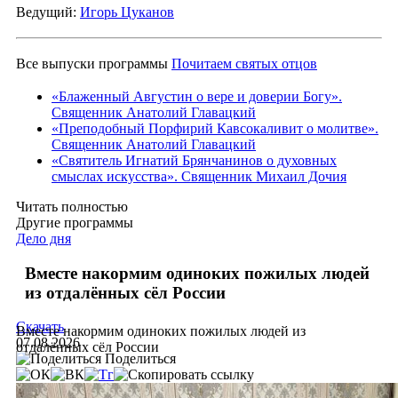
Ведущий:
Игорь Цуканов
Все выпуски программы
Почитаем святых отцов
«Блаженный Августин о вере и доверии Богу».
Священник Анатолий Главацкий
«Преподобный Порфирий Кавсокаливит о молитве».
Священник Анатолий Главацкий
«Святитель Игнатий Брянчанинов о духовных
смыслах искусства». Священник Михаил Дочия
Читать полностью
Другие программы
Дело дня
Вместе накормим одиноких пожилых людей
из отдалённых сёл России
Скачать
Вместе накормим одиноких пожилых людей из
07.08.2026
отдалённых сёл России
Поделиться