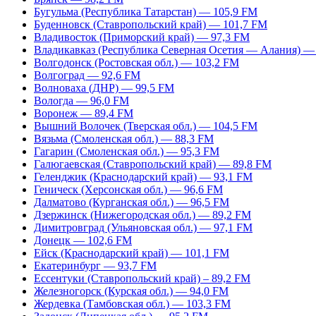
Бугульма (Республика Татарстан) — 105,9 FM
Буденновск (Ставропольский край) — 101,7 FM
Владивосток (Приморский край) — 97,3 FM
Владикавказ (Республика Северная Осетия — Алания) —
Волгодонск (Ростовская обл.) — 103,2 FM
Волгоград — 92,6 FM
Волноваха (ДНР) — 99,5 FM
Вологда — 96,0 FM
Воронеж — 89,4 FM
Вышний Волочек (Тверская обл.) — 104,5 FM
Вязьма (Смоленская обл.) — 88,3 FM
Гагарин (Смоленская обл.) — 95,3 FM
Галюгаевская (Ставропольский край) — 89,8 FM
Геленджик (Краснодарский край) — 93,1 FM
Геническ (Херсонская обл.) — 96,6 FM
Далматово (Курганская обл.) — 96,5 FM
Дзержинск (Нижегородская обл.) — 89,2 FM
Димитровград (Ульяновская обл.) — 97,1 FM
Донецк — 102,6 FM
Ейск (Краснодарский край) — 101,1 FM
Екатеринбург — 93,7 FM
Ессентуки (Ставропольский край) – 89,2 FM
Железногорск (Курская обл.) — 94,0 FM
Жердевка (Тамбовская обл.) — 103,3 FM