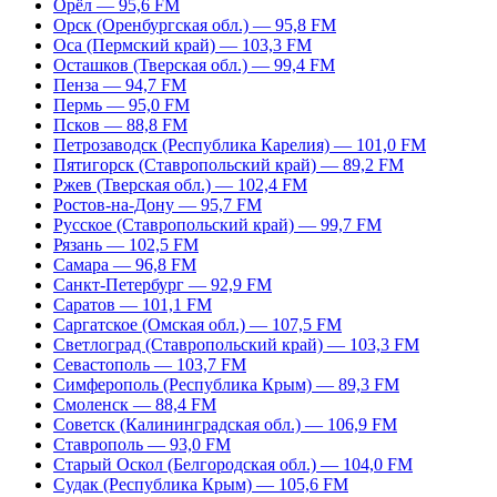
Орёл — 95,6 FM
Орск (Оренбургская обл.) — 95,8 FM
Оса (Пермский край) — 103,3 FM
Осташков (Тверская обл.) — 99,4 FM
Пенза — 94,7 FM
Пермь — 95,0 FM
Псков — 88,8 FM
Петрозаводск (Республика Карелия) — 101,0 FM
Пятигорск (Ставропольский край) — 89,2 FM
Ржев (Тверская обл.) — 102,4 FM
Ростов-на-Дону — 95,7 FM
Русское (Ставропольский край) — 99,7 FM
Рязань — 102,5 FM
Самара — 96,8 FM
Санкт-Петербург — 92,9 FM
Саратов — 101,1 FM
Саргатское (Омская обл.) — 107,5 FM
Светлоград (Ставропольский край) — 103,3 FM
Севастополь — 103,7 FM
Симферополь (Республика Крым) — 89,3 FM
Смоленск — 88,4 FM
Советск (Калининградская обл.) — 106,9 FM
Ставрополь — 93,0 FM
Старый Оскол (Белгородская обл.) — 104,0 FM
Судак (Республика Крым) — 105,6 FM