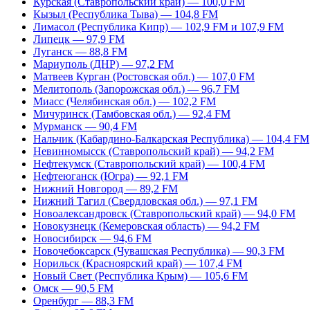
Курская (Ставропольский край) — 100,0 FM
Кызыл (Республика Тыва) — 104,8 FM
Лимасол (Республика Кипр) — 102,9 FM и 107,9 FM
Липецк — 97,9 FM
Луганск — 88,8 FM
Мариуполь (ДНР) — 97,2 FM
Матвеев Курган (Ростовская обл.) — 107,0 FM
Мелитополь (Запорожская обл.) — 96,7 FM
Миасс (Челябинская обл.) — 102,2 FM
Мичуринск (Тамбовская обл.) — 92,4 FM
Мурманск — 90,4 FM
Нальчик (Кабардино-Балкарская Республика) — 104,4 FM
Невинномысск (Ставропольский край) — 94,2 FM
Нефтекумск (Ставропольский край) — 100,4 FM
Нефтеюганск (Югра) — 92,1 FM
Нижний Новгород — 89,2 FM
Нижний Тагил (Свердловская обл.) — 97,1 FM
Новоалександровск (Ставропольский край) — 94,0 FM
Новокузнецк (Кемеровская область) — 94,2 FM
Новосибирск — 94,6 FM
Новочебоксарск (Чувашская Республика) — 90,3 FM
Норильск (Красноярский край) — 107,4 FM
Новый Свет (Республика Крым) — 105,6 FM
Омск — 90,5 FM
Оренбург — 88,3 FM