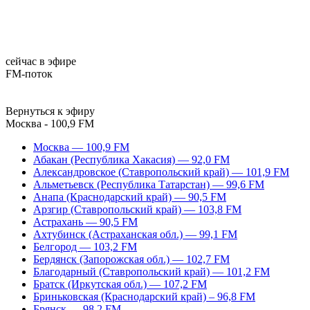
сейчас в эфире
FM-поток
Вернуться к эфиру
Москва - 100,9 FM
Москва — 100,9 FM
Абакан (Республика Хакасия) — 92,0 FM
Александровское (Ставропольский край) — 101,9 FM
Альметьевск (Республика Татарстан) — 99,6 FM
Анапа (Краснодарский край) — 90,5 FM
Арзгир (Ставропольский край) — 103,8 FM
Астрахань — 90,5 FM
Ахтубинск (Астраханская обл.) — 99,1 FM
Белгород — 103,2 FM
Бердянск (Запорожская обл.) — 102,7 FM
Благодарный (Ставропольский край) — 101,2 FM
Братск (Иркутская обл.) — 107,2 FM
Бриньковская (Краснодарский край) – 96,8 FM
Брянск — 98,2 FM