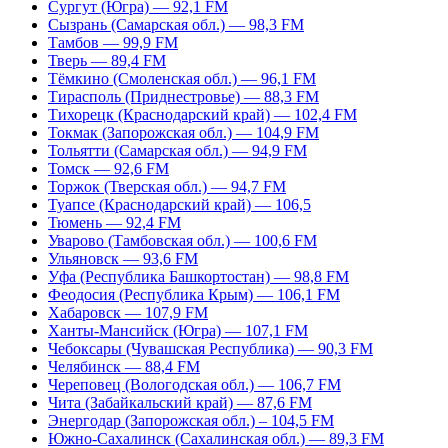
Сургут (Югра) — 92,1 FM
Сызрань (Самарская обл.) — 98,3 FM
Тамбов — 99,9 FM
Тверь — 89,4 FM
Тёмкино (Смоленская обл.) — 96,1 FM
Тирасполь (Приднестровье) — 88,3 FM
Тихорецк (Краснодарский край) — 102,4 FM
Токмак (Запорожская обл.) — 104,9 FM
Тольятти (Самарская обл.) — 94,9 FM
Томск — 92,6 FM
Торжок (Тверская обл.) — 94,7 FM
Туапсе (Краснодарский край) — 106,5
Тюмень — 92,4 FM
Уварово (Тамбовская обл.) — 100,6 FM
Ульяновск — 93,6 FM
Уфа (Республика Башкортостан) — 98,8 FM
Феодосия (Республика Крым) — 106,1 FM
Хабаровск — 107,9 FM
Ханты-Мансийск (Югра) — 107,1 FM
Чебоксары (Чувашская Республика) — 90,3 FM
Челябинск — 88,4 FM
Череповец (Вологодская обл.) — 106,7 FM
Чита (Забайкальский край) — 87,6 FM
Энергодар (Запорожская обл.) – 104,5 FM
Южно-Сахалинск (Сахалинская обл.) — 89,3 FM