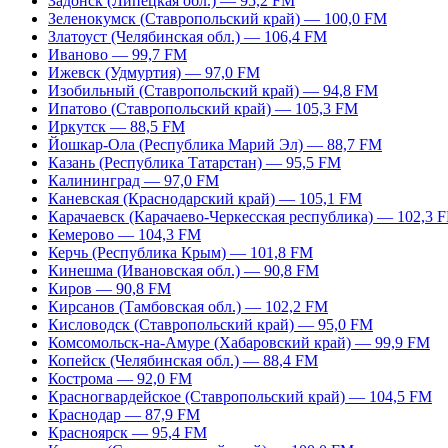
Задонск (Липецкая обл.) — 95,2 FM
Зеленокумск (Ставропольский край) — 100,0 FM
Златоуст (Челябинская обл.) — 106,4 FM
Иваново — 99,7 FM
Ижевск (Удмуртия) — 97,0 FM
Изобильный (Ставропольский край) — 94,8 FM
Ипатово (Ставропольский край) — 105,3 FM
Иркутск — 88,5 FM
Йошкар-Ола (Республика Марий Эл) — 88,7 FM
Казань (Республика Татарстан) — 95,5 FM
Калининград — 97,0 FM
Каневская (Краснодарский край) — 105,1 FM
Карачаевск (Карачаево-Черкесская республика) — 102,3 
Кемерово — 104,3 FM
Керчь (Республика Крым) — 101,8 FM
Кинешма (Ивановская обл.) — 90,8 FM
Киров — 90,8 FM
Кирсанов (Тамбовская обл.) — 102,2 FM
Кисловодск (Ставропольский край) — 95,0 FM
Комсомольск-на-Амуре (Хабаровский край) — 99,9 FM
Копейск (Челябинская обл.) — 88,4 FM
Кострома — 92,0 FM
Красногвардейское (Ставропольский край) — 104,5 FM
Краснодар — 87,9 FM
Красноярск — 95,4 FM