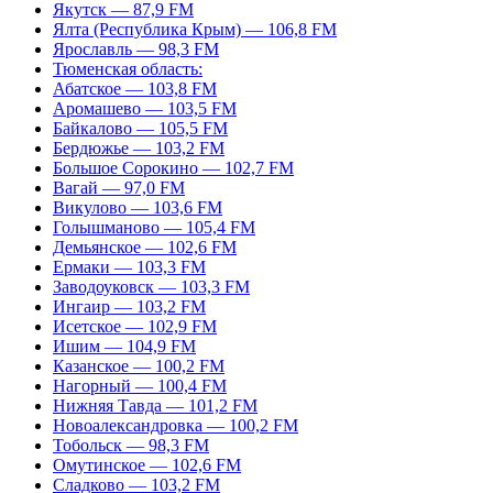
Якутск — 87,9 FM
Ялта (Республика Крым) — 106,8 FM
Ярославль — 98,3 FM
Тюменская область:
Абатское — 103,8 FM
Аромашево — 103,5 FM
Байкалово — 105,5 FM
Бердюжье — 103,2 FM
Большое Сорокино — 102,7 FM
Вагай — 97,0 FM
Викулово — 103,6 FM
Голышманово — 105,4 FM
Демьянское — 102,6 FM
Ермаки — 103,3 FM
Заводоуковск — 103,3 FM
Ингаир — 103,2 FM
Исетское — 102,9 FM
Ишим — 104,9 FM
Казанское — 100,2 FM
Нагорный — 100,4 FM
Нижняя Тавда — 101,2 FM
Новоалександровка — 100,2 FM
Тобольск — 98,3 FM
Омутинское — 102,6 FM
Сладково — 103,2 FM