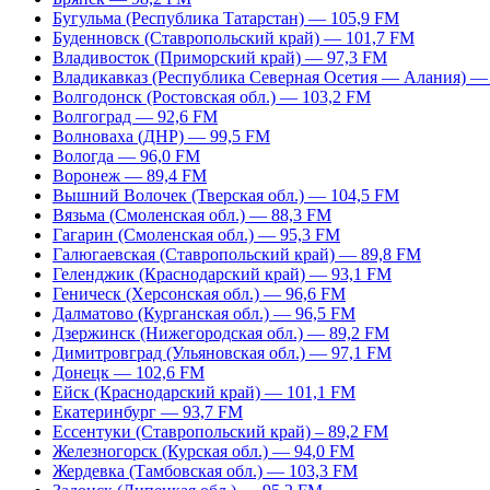
Бугульма (Республика Татарстан) — 105,9 FM
Буденновск (Ставропольский край) — 101,7 FM
Владивосток (Приморский край) — 97,3 FM
Владикавказ (Республика Северная Осетия — Алания) —
Волгодонск (Ростовская обл.) — 103,2 FM
Волгоград — 92,6 FM
Волноваха (ДНР) — 99,5 FM
Вологда — 96,0 FM
Воронеж — 89,4 FM
Вышний Волочек (Тверская обл.) — 104,5 FM
Вязьма (Смоленская обл.) — 88,3 FM
Гагарин (Смоленская обл.) — 95,3 FM
Галюгаевская (Ставропольский край) — 89,8 FM
Геленджик (Краснодарский край) — 93,1 FM
Геническ (Херсонская обл.) — 96,6 FM
Далматово (Курганская обл.) — 96,5 FM
Дзержинск (Нижегородская обл.) — 89,2 FM
Димитровград (Ульяновская обл.) — 97,1 FM
Донецк — 102,6 FM
Ейск (Краснодарский край) — 101,1 FM
Екатеринбург — 93,7 FM
Ессентуки (Ставропольский край) – 89,2 FM
Железногорск (Курская обл.) — 94,0 FM
Жердевка (Тамбовская обл.) — 103,3 FM