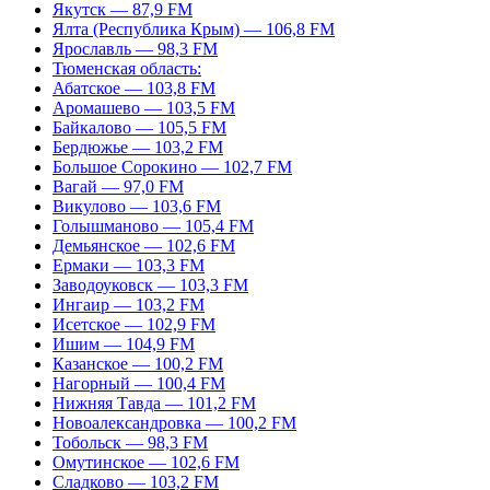
Якутск — 87,9 FM
Ялта (Республика Крым) — 106,8 FM
Ярославль — 98,3 FM
Тюменская область:
Абатское — 103,8 FM
Аромашево — 103,5 FM
Байкалово — 105,5 FM
Бердюжье — 103,2 FM
Большое Сорокино — 102,7 FM
Вагай — 97,0 FM
Викулово — 103,6 FM
Голышманово — 105,4 FM
Демьянское — 102,6 FM
Ермаки — 103,3 FM
Заводоуковск — 103,3 FM
Ингаир — 103,2 FM
Исетское — 102,9 FM
Ишим — 104,9 FM
Казанское — 100,2 FM
Нагорный — 100,4 FM
Нижняя Тавда — 101,2 FM
Новоалександровка — 100,2 FM
Тобольск — 98,3 FM
Омутинское — 102,6 FM
Сладково — 103,2 FM