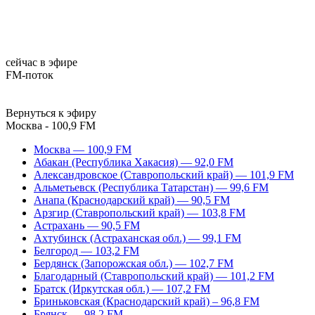
сейчас в эфире
FM-поток
Вернуться к эфиру
Москва - 100,9 FM
Москва — 100,9 FM
Абакан (Республика Хакасия) — 92,0 FM
Александровское (Ставропольский край) — 101,9 FM
Альметьевск (Республика Татарстан) — 99,6 FM
Анапа (Краснодарский край) — 90,5 FM
Арзгир (Ставропольский край) — 103,8 FM
Астрахань — 90,5 FM
Ахтубинск (Астраханская обл.) — 99,1 FM
Белгород — 103,2 FM
Бердянск (Запорожская обл.) — 102,7 FM
Благодарный (Ставропольский край) — 101,2 FM
Братск (Иркутская обл.) — 107,2 FM
Бриньковская (Краснодарский край) – 96,8 FM
Брянск — 98,2 FM