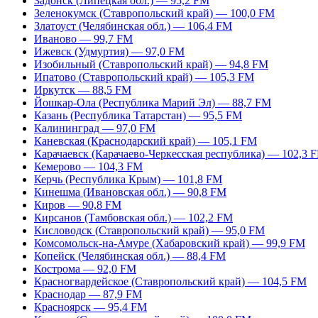
Задонск (Липецкая обл.) — 95,2 FM
Зеленокумск (Ставропольский край) — 100,0 FM
Златоуст (Челябинская обл.) — 106,4 FM
Иваново — 99,7 FM
Ижевск (Удмуртия) — 97,0 FM
Изобильный (Ставропольский край) — 94,8 FM
Ипатово (Ставропольский край) — 105,3 FM
Иркутск — 88,5 FM
Йошкар-Ола (Республика Марий Эл) — 88,7 FM
Казань (Республика Татарстан) — 95,5 FM
Калининград — 97,0 FM
Каневская (Краснодарский край) — 105,1 FM
Карачаевск (Карачаево-Черкесская республика) — 102,3 
Кемерово — 104,3 FM
Керчь (Республика Крым) — 101,8 FM
Кинешма (Ивановская обл.) — 90,8 FM
Киров — 90,8 FM
Кирсанов (Тамбовская обл.) — 102,2 FM
Кисловодск (Ставропольский край) — 95,0 FM
Комсомольск-на-Амуре (Хабаровский край) — 99,9 FM
Копейск (Челябинская обл.) — 88,4 FM
Кострома — 92,0 FM
Красногвардейское (Ставропольский край) — 104,5 FM
Краснодар — 87,9 FM
Красноярск — 95,4 FM