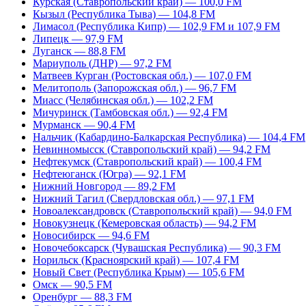
Курская (Ставропольский край) — 100,0 FM
Кызыл (Республика Тыва) — 104,8 FM
Лимасол (Республика Кипр) — 102,9 FM и 107,9 FM
Липецк — 97,9 FM
Луганск — 88,8 FM
Мариуполь (ДНР) — 97,2 FM
Матвеев Курган (Ростовская обл.) — 107,0 FM
Мелитополь (Запорожская обл.) — 96,7 FM
Миасс (Челябинская обл.) — 102,2 FM
Мичуринск (Тамбовская обл.) — 92,4 FM
Мурманск — 90,4 FM
Нальчик (Кабардино-Балкарская Республика) — 104,4 FM
Невинномысск (Ставропольский край) — 94,2 FM
Нефтекумск (Ставропольский край) — 100,4 FM
Нефтеюганск (Югра) — 92,1 FM
Нижний Новгород — 89,2 FM
Нижний Тагил (Свердловская обл.) — 97,1 FM
Новоалександровск (Ставропольский край) — 94,0 FM
Новокузнецк (Кемеровская область) — 94,2 FM
Новосибирск — 94,6 FM
Новочебоксарск (Чувашская Республика) — 90,3 FM
Норильск (Красноярский край) — 107,4 FM
Новый Свет (Республика Крым) — 105,6 FM
Омск — 90,5 FM
Оренбург — 88,3 FM