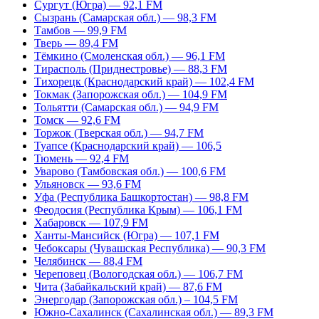
Сургут (Югра) — 92,1 FM
Сызрань (Самарская обл.) — 98,3 FM
Тамбов — 99,9 FM
Тверь — 89,4 FM
Тёмкино (Смоленская обл.) — 96,1 FM
Тирасполь (Приднестровье) — 88,3 FM
Тихорецк (Краснодарский край) — 102,4 FM
Токмак (Запорожская обл.) — 104,9 FM
Тольятти (Самарская обл.) — 94,9 FM
Томск — 92,6 FM
Торжок (Тверская обл.) — 94,7 FM
Туапсе (Краснодарский край) — 106,5
Тюмень — 92,4 FM
Уварово (Тамбовская обл.) — 100,6 FM
Ульяновск — 93,6 FM
Уфа (Республика Башкортостан) — 98,8 FM
Феодосия (Республика Крым) — 106,1 FM
Хабаровск — 107,9 FM
Ханты-Мансийск (Югра) — 107,1 FM
Чебоксары (Чувашская Республика) — 90,3 FM
Челябинск — 88,4 FM
Череповец (Вологодская обл.) — 106,7 FM
Чита (Забайкальский край) — 87,6 FM
Энергодар (Запорожская обл.) – 104,5 FM
Южно-Сахалинск (Сахалинская обл.) — 89,3 FM