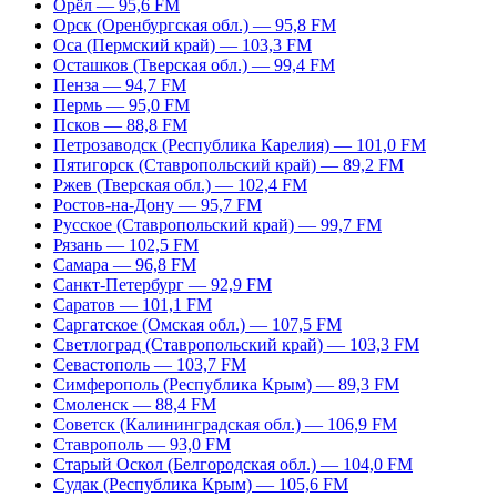
Орёл — 95,6 FM
Орск (Оренбургская обл.) — 95,8 FM
Оса (Пермский край) — 103,3 FM
Осташков (Тверская обл.) — 99,4 FM
Пенза — 94,7 FM
Пермь — 95,0 FM
Псков — 88,8 FM
Петрозаводск (Республика Карелия) — 101,0 FM
Пятигорск (Ставропольский край) — 89,2 FM
Ржев (Тверская обл.) — 102,4 FM
Ростов-на-Дону — 95,7 FM
Русское (Ставропольский край) — 99,7 FM
Рязань — 102,5 FM
Самара — 96,8 FM
Санкт-Петербург — 92,9 FM
Саратов — 101,1 FM
Саргатское (Омская обл.) — 107,5 FM
Светлоград (Ставропольский край) — 103,3 FM
Севастополь — 103,7 FM
Симферополь (Республика Крым) — 89,3 FM
Смоленск — 88,4 FM
Советск (Калининградская обл.) — 106,9 FM
Ставрополь — 93,0 FM
Старый Оскол (Белгородская обл.) — 104,0 FM
Судак (Республика Крым) — 105,6 FM