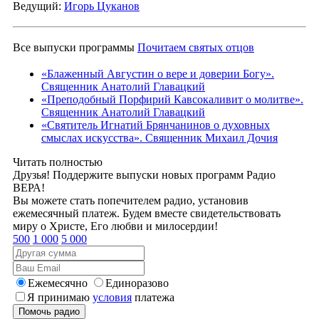
Ведущий:
Игорь Цуканов
Все выпуски программы
Почитаем святых отцов
«Блаженный Августин о вере и доверии Богу».
Священник Анатолий Главацкий
«Преподобный Порфирий Кавсокаливит о молитве».
Священник Анатолий Главацкий
«Святитель Игнатий Брянчанинов о духовных
смыслах искусства». Священник Михаил Дочия
Читать полностью
Друзья! Поддержите выпуски новых программ Радио
ВЕРА!
Вы можете стать попечителем радио, установив
ежемесячный платеж. Будем вместе свидетельствовать
миру о Христе, Его любви и милосердии!
500
1 000
5 000
Ежемесячно
Единоразово
Я принимаю
условия
платежа
Помочь радио