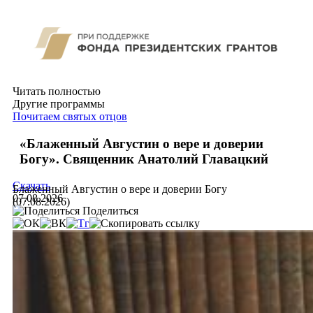
Читать полностью
Другие программы
Почитаем святых отцов
«Блаженный Августин о вере и доверии
Богу». Священник Анатолий Главацкий
Скачать
Блаженный Августин о вере и доверии Богу
07.08.2026
(07.08.2026)
Поделиться