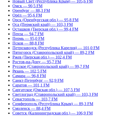
Новый Свет (Республика Крым) — 105,6 FM
Омск — 90,5 FM
Оренбург — 88,3 FM
Орёл — 95,6 FM
Орск (Оренбургская обл.) — 95,8 FM
Оса (Пермский край) — 103,3 FM
Осташков (Тверская обл.) — 99,4 FM
Пенза — 94,7 FM
Пермь — 95,0 FM
Псков — 88,8 FM
Петрозаводск (Республика Карелия) — 101,0 FM
Пятигорск (Ставропольский край) — 89,2 FM
Ржев (Тверская обл.) — 102,4 FM
Ростов-на-Дону — 95,7 FM
Русское (Ставропольский край) — 99,7 FM
Рязань — 102,5 FM
Самара — 96,8 FM
Санкт-Петербург — 92,9 FM
Саратов — 101,1 FM
Саргатское (Омская обл.) — 107,5 FM
Светлоград (Ставропольский край) — 103,3 FM
Севастополь — 103,7 FM
Симферополь (Республика Крым) — 89,3 FM
Смоленск — 88,4 FM
Советск (Калининградская обл.) — 106,9 FM