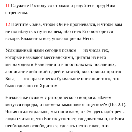
11
Служите Господу со страхом и радуйтесь пред Ним
с трепетом.
12
Почтите Сына, чтобы Он не прогневался, и чтобы вам
не погибнуть в пути вашем, ибо гнев Его возгорится
вскоре. Блаженны все, уповающие на Него.
Услышанный нами сегодня псалом — из числа тех,
которые называют мессианскими, цитаты из него
мы находим в Евангелии и в апостольских посланиях,
а описание действий царей и князей, восставших против
Бога, — это практически буквальное описание того, что
было сделано со Христом.
Начался же псалом с риторического вопроса: «Зачем
мятутся народы, и племена замышляют тщетное?» (Пс. 2:1).
Читая псалом дальше, мы понимаем, о чём здесь идёт речь:
люди считают, что Бог их угнетает, следовательно, от Бога
необходимо освободиться, сделать нечто такое, что