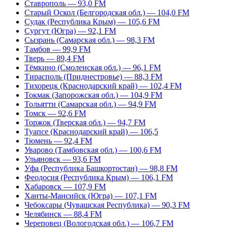
Ставрополь — 93,0 FM
Старый Оскол (Белгородская обл.) — 104,0 FM
Судак (Республика Крым) — 105,6 FM
Сургут (Югра) — 92,1 FM
Сызрань (Самарская обл.) — 98,3 FM
Тамбов — 99,9 FM
Тверь — 89,4 FM
Тёмкино (Смоленская обл.) — 96,1 FM
Тирасполь (Приднестровье) — 88,3 FM
Тихорецк (Краснодарский край) — 102,4 FM
Токмак (Запорожская обл.) — 104,9 FM
Тольятти (Самарская обл.) — 94,9 FM
Томск — 92,6 FM
Торжок (Тверская обл.) — 94,7 FM
Туапсе (Краснодарский край) — 106,5
Тюмень — 92,4 FM
Уварово (Тамбовская обл.) — 100,6 FM
Ульяновск — 93,6 FM
Уфа (Республика Башкортостан) — 98,8 FM
Феодосия (Республика Крым) — 106,1 FM
Хабаровск — 107,9 FM
Ханты-Мансийск (Югра) — 107,1 FM
Чебоксары (Чувашская Республика) — 90,3 FM
Челябинск — 88,4 FM
Череповец (Вологодская обл.) — 106,7 FM