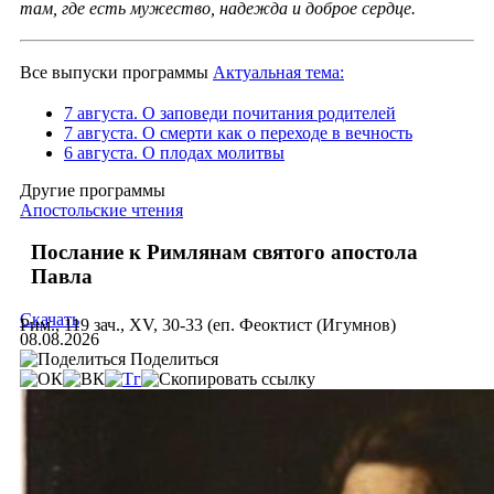
там, где есть мужество, надежда и доброе сердце.
Все выпуски программы
Актуальная тема:
7 августа. О заповеди почитания родителей
7 августа. О смерти как о переходе в вечность
6 августа. О плодах молитвы
Другие программы
Апостольские чтения
Послание к Римлянам святого апостола
Павла
Скачать
Рим., 119 зач., XV, 30-33 (еп. Феоктист (Игумнов)
08.08.2026
Поделиться