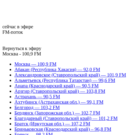
сейчас в эфире
FM-поток
Вернуться к эфиру
Москва - 100,9 FM
Москва — 100,9 FM
Абакан (Республика Хакасия) — 92,0 FM
Александровское (Ставропольский край) — 101,9 FM
Альметьевск (Республика Татарстан) — 99,6 FM
Анапа (Краснодарский край) — 90,5 FM
Арзгир (Ставропольский край) — 103,8 FM
Астрахань — 90,5 FM
Ахтубинск (Астраханская обл.) — 99,1 FM
Белгород — 103,2 FM
Бердянск (Запорожская обл.) — 102,7 FM
Благодарный (Ставропольский край) — 101,2 FM
Братск (Иркутская обл.) — 107,2 FM
Бриньковская (Краснодарский край) – 96,8 FM
Брянск — 98,2 FM