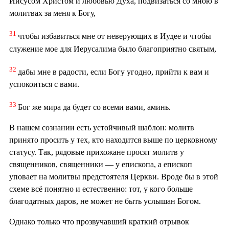
Иисусом Христом и любовью Духа, подвизаться со мною в
молитвах за меня к Богу,
31
чтобы избавиться мне от неверующих в Иудее и чтобы
служение мое для Иерусалима было благоприятно святым,
32
дабы мне в радости, если Богу угодно, прийти к вам и
успокоиться с вами.
33
Бог же мира да будет со всеми вами, аминь.
В нашем сознании есть устойчивый шаблон: молитв
принято просить у тех, кто находится выше по церковному
статусу. Так, рядовые прихожане просят молитв у
священников, священники — у епископа, а епископ
уповает на молитвы предстоятеля Церкви. Вроде бы в этой
схеме всё понятно и естественно: тот, у кого больше
благодатных даров, не может не быть услышан Богом.
Однако только что прозвучавший краткий отрывок