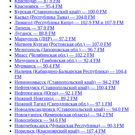
Краснодар — 87,9 FM
Красноярск — 95,4 FM
Курская (Ставропольский край) — 100,0 FM
Кызыл (Республика Тыва) — 104,8 FM
Лимасол (Республика Кипр) — 102,9 FM и 107,9 FM
Липецк — 97,9 FM
Луганск — 88,8 FM
Мариуполь (ДНР) — 97,2 FM
Матвеев Курган (Ростовская обл.) — 107,0 FM
Мелитополь (Запорожская обл.) — 96,7 FM
Миасс (Челябинская обл.) — 102,2 FM
Мичуринск (Тамбовская обл.) — 92,4 FM
Мурманск — 90,4 FM
Нальчик (Кабардино-Балкарская Республика) — 104,4
FM
Невинномысск (Ставропольский край) — 94,2 FM
Нефтекумск (Ставропольский край) — 100,4 FM
Нефтеюганск (Югра) — 92,1 FM
Нижний Новгород — 89,2 FM
Нижний Тагил (Свердловская обл.) — 97,1 FM
Новоалександровск (Ставропольский край) — 94,0 FM
Новокузнецк (Кемеровская область) — 94,2 FM
Новосибирск — 94,6 FM
Новочебоксарск (Чувашская Республика) — 90,3 FM
Норильск (Красноярский край) — 107,4 FM