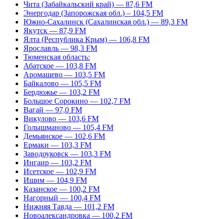
Чита (Забайкальский край) — 87,6 FM
Энергодар (Запорожская обл.) – 104,5 FM
Южно-Сахалинск (Сахалинская обл.) — 89,3 FM
Якутск — 87,9 FM
Ялта (Республика Крым) — 106,8 FM
Ярославль — 98,3 FM
Тюменская область:
Абатское — 103,8 FM
Аромашево — 103,5 FM
Байкалово — 105,5 FM
Бердюжье — 103,2 FM
Большое Сорокино — 102,7 FM
Вагай — 97,0 FM
Викулово — 103,6 FM
Голышманово — 105,4 FM
Демьянское — 102,6 FM
Ермаки — 103,3 FM
Заводоуковск — 103,3 FM
Ингаир — 103,2 FM
Исетское — 102,9 FM
Ишим — 104,9 FM
Казанское — 100,2 FM
Нагорный — 100,4 FM
Нижняя Тавда — 101,2 FM
Новоалександровка — 100,2 FM