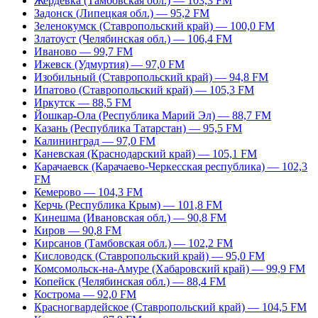
Жердевка (Тамбовская обл.) — 103,3 FM
Задонск (Липецкая обл.) — 95,2 FM
Зеленокумск (Ставропольский край) — 100,0 FM
Златоуст (Челябинская обл.) — 106,4 FM
Иваново — 99,7 FM
Ижевск (Удмуртия) — 97,0 FM
Изобильный (Ставропольский край) — 94,8 FM
Ипатово (Ставропольский край) — 105,3 FM
Иркутск — 88,5 FM
Йошкар-Ола (Республика Марий Эл) — 88,7 FM
Казань (Республика Татарстан) — 95,5 FM
Калининград — 97,0 FM
Каневская (Краснодарский край) — 105,1 FM
Карачаевск (Карачаево-Черкесская республика) — 102,3
FM
Кемерово — 104,3 FM
Керчь (Республика Крым) — 101,8 FM
Кинешма (Ивановская обл.) — 90,8 FM
Киров — 90,8 FM
Кирсанов (Тамбовская обл.) — 102,2 FM
Кисловодск (Ставропольский край) — 95,0 FM
Комсомольск-на-Амуре (Хабаровский край) — 99,9 FM
Копейск (Челябинская обл.) — 88,4 FM
Кострома — 92,0 FM
Красногвардейское (Ставропольский край) — 104,5 FM