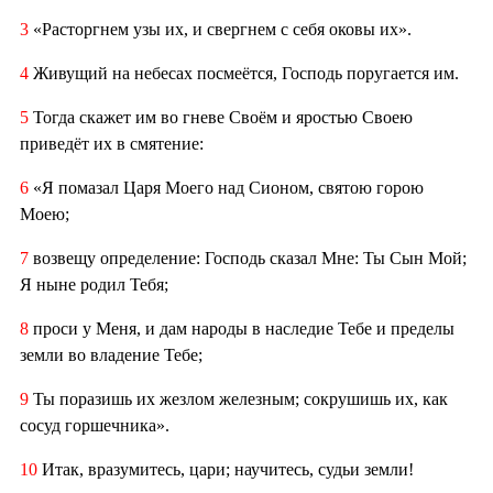
3
«Расторгнем узы их, и свергнем с себя оковы их».
4
Живущий на небесах посмеётся, Господь поругается им.
5
Тогда скажет им во гневе Своём и яростью Своею
приведёт их в смятение:
6
«Я помазал Царя Моего над Сионом, святою горою
Моею;
7
возвещу определение: Господь сказал Мне: Ты Сын Мой;
Я ныне родил Тебя;
8
проси у Меня, и дам народы в наследие Тебе и пределы
земли во владение Тебе;
9
Ты поразишь их жезлом железным; сокрушишь их, как
сосуд горшечника».
10
Итак, вразумитесь, цари; научитесь, судьи земли!