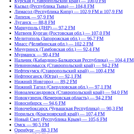
Курская (Ставропольский край) — 100,0 FM
Кызыл (Республика Тыва) — 104,8 FM
Лимасол (Республика Кипр) — 102,9 FM и 107,9 FM
Липецк — 97,9 FM
Луганск — 88,8 FM
Мариуполь (ДНР) — 97,2 FM
Матвеев Курган (Ростовская обл.) — 107,0 FM
Мелитополь (Запорожская обл.) — 96,7 FM
Миасс (Челябинская обл.) — 102,2 FM
Мичуринск (Тамбовская обл.) — 92,4 FM
Мурманск — 90,4 FM
Нальчик (Кабардино-Балкарская Республика) — 104,4 FM
Невинномысск (Ставропольский край) — 94,2 FM
Нефтекумск (Ставропольский край) — 100,4 FM
Нефтеюганск (Югра) — 92,1 FM
Нижний Новгород — 89,2 FM
Нижний Тагил (Свердловская обл.) — 97,1 FM
Новоалександровск (Ставропольский край) — 94,0 FM
Новокузнецк (Кемеровская область) — 94,2 FM
Новосибирск — 94,6 FM
Новочебоксарск (Чувашская Республика) — 90,3 FM
Норильск (Красноярский край) — 107,4 FM
Новый Свет (Республика Крым) — 105,6 FM
Омск — 90,5 FM
Оренбург — 88,3 FM