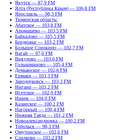
Якутск — 87,9 FM
Ялта (Республика Крым) — 106,8 FM
Ярославль — 98,3 FM
Тюменская область:
Абатское — 103,8 FM
Аромашево — 103,5 FM
Байкалово — 105,5 FM
Бердюжье — 103,2 FM
Большое Сорокино — 102,7 FM
Вагай — 97,0 FM
Викулово — 103,6 FM
Голышманово — 105,4 FM
Демьянское — 102,6 FM
Ермаки — 103,3 FM
Заводоуковск — 103,3 FM
Ингаир — 103,2 FM
Исетское — 102,9 FM
Ишим — 104,9 FM
Казанское — 100,2 FM
Нагорный — 100,4 FM
Нижняя Тавда — 101,2 FM
Новоалександровка — 100,2 FM
Тобольск — 98,3 FM
Омутинское — 102,6 FM
Сладково — 103,2 FM