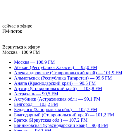
сейчас в эфире
FM-поток
Вернуться к эфиру
Москва - 100,9 FM
Москва — 100,9 FM
Абакан (Республика Хакасия) — 92,0 FM
Александровское (Ставропольский край) — 101,9 FM
Альметьевск (Республика Татарстан) — 99,6 FM
Анапа (Краснодарский край) — 90,5 FM
Арзгир (Ставропольский край) — 103,8 FM
Астрахань — 90,5 FM
Ахтубинск (Астраханская обл.) — 99,1 FM
Белгород — 103,2 FM
Бердянск (Запорожская обл.) — 102,7 FM
Благодарный (Ставропольский край) — 101,2 FM
Братск (Иркутская обл.) — 107,2 FM
Бриньковская (Краснодарский край) – 96,8 FM
Брянск — 98,2 FM