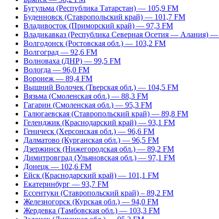
Бугульма (Республика Татарстан) — 105,9 FM
Буденновск (Ставропольский край) — 101,7 FM
Владивосток (Приморский край) — 97,3 FM
Владикавказ (Республика Северная Осетия — Алания) —
Волгодонск (Ростовская обл.) — 103,2 FM
Волгоград — 92,6 FM
Волноваха (ДНР) — 99,5 FM
Вологда — 96,0 FM
Воронеж — 89,4 FM
Вышний Волочек (Тверская обл.) — 104,5 FM
Вязьма (Смоленская обл.) — 88,3 FM
Гагарин (Смоленская обл.) — 95,3 FM
Галюгаевская (Ставропольский край) — 89,8 FM
Геленджик (Краснодарский край) — 93,1 FM
Геническ (Херсонская обл.) — 96,6 FM
Далматово (Курганская обл.) — 96,5 FM
Дзержинск (Нижегородская обл.) — 89,2 FM
Димитровград (Ульяновская обл.) — 97,1 FM
Донецк — 102,6 FM
Ейск (Краснодарский край) — 101,1 FM
Екатеринбург — 93,7 FM
Ессентуки (Ставропольский край) – 89,2 FM
Железногорск (Курская обл.) — 94,0 FM
Жердевка (Тамбовская обл.) — 103,3 FM