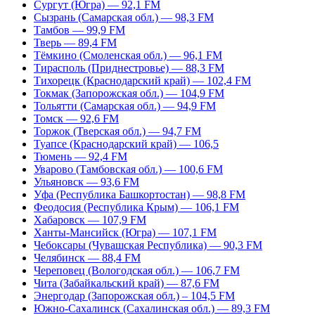
Сургут (Югра) — 92,1 FM
Сызрань (Самарская обл.) — 98,3 FM
Тамбов — 99,9 FM
Тверь — 89,4 FM
Тёмкино (Смоленская обл.) — 96,1 FM
Тирасполь (Приднестровье) — 88,3 FM
Тихорецк (Краснодарский край) — 102,4 FM
Токмак (Запорожская обл.) — 104,9 FM
Тольятти (Самарская обл.) — 94,9 FM
Томск — 92,6 FM
Торжок (Тверская обл.) — 94,7 FM
Туапсе (Краснодарский край) — 106,5
Тюмень — 92,4 FM
Уварово (Тамбовская обл.) — 100,6 FM
Ульяновск — 93,6 FM
Уфа (Республика Башкортостан) — 98,8 FM
Феодосия (Республика Крым) — 106,1 FM
Хабаровск — 107,9 FM
Ханты-Мансийск (Югра) — 107,1 FM
Чебоксары (Чувашская Республика) — 90,3 FM
Челябинск — 88,4 FM
Череповец (Вологодская обл.) — 106,7 FM
Чита (Забайкальский край) — 87,6 FM
Энергодар (Запорожская обл.) – 104,5 FM
Южно-Сахалинск (Сахалинская обл.) — 89,3 FM