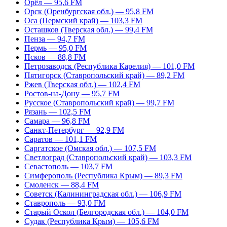
Орёл — 95,6 FM
Орск (Оренбургская обл.) — 95,8 FM
Оса (Пермский край) — 103,3 FM
Осташков (Тверская обл.) — 99,4 FM
Пенза — 94,7 FM
Пермь — 95,0 FM
Псков — 88,8 FM
Петрозаводск (Республика Карелия) — 101,0 FM
Пятигорск (Ставропольский край) — 89,2 FM
Ржев (Тверская обл.) — 102,4 FM
Ростов-на-Дону — 95,7 FM
Русское (Ставропольский край) — 99,7 FM
Рязань — 102,5 FM
Самара — 96,8 FM
Санкт-Петербург — 92,9 FM
Саратов — 101,1 FM
Саргатское (Омская обл.) — 107,5 FM
Светлоград (Ставропольский край) — 103,3 FM
Севастополь — 103,7 FM
Симферополь (Республика Крым) — 89,3 FM
Смоленск — 88,4 FM
Советск (Калининградская обл.) — 106,9 FM
Ставрополь — 93,0 FM
Старый Оскол (Белгородская обл.) — 104,0 FM
Судак (Республика Крым) — 105,6 FM