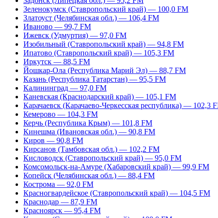
Задонск (Липецкая обл.) — 95,2 FM
Зеленокумск (Ставропольский край) — 100,0 FM
Златоуст (Челябинская обл.) — 106,4 FM
Иваново — 99,7 FM
Ижевск (Удмуртия) — 97,0 FM
Изобильный (Ставропольский край) — 94,8 FM
Ипатово (Ставропольский край) — 105,3 FM
Иркутск — 88,5 FM
Йошкар-Ола (Республика Марий Эл) — 88,7 FM
Казань (Республика Татарстан) — 95,5 FM
Калининград — 97,0 FM
Каневская (Краснодарский край) — 105,1 FM
Карачаевск (Карачаево-Черкесская республика) — 102,3 
Кемерово — 104,3 FM
Керчь (Республика Крым) — 101,8 FM
Кинешма (Ивановская обл.) — 90,8 FM
Киров — 90,8 FM
Кирсанов (Тамбовская обл.) — 102,2 FM
Кисловодск (Ставропольский край) — 95,0 FM
Комсомольск-на-Амуре (Хабаровский край) — 99,9 FM
Копейск (Челябинская обл.) — 88,4 FM
Кострома — 92,0 FM
Красногвардейское (Ставропольский край) — 104,5 FM
Краснодар — 87,9 FM
Красноярск — 95,4 FM