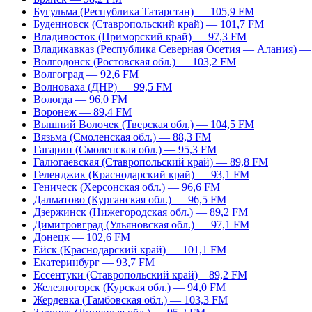
Бугульма (Республика Татарстан) — 105,9 FM
Буденновск (Ставропольский край) — 101,7 FM
Владивосток (Приморский край) — 97,3 FM
Владикавказ (Республика Северная Осетия — Алания) —
Волгодонск (Ростовская обл.) — 103,2 FM
Волгоград — 92,6 FM
Волноваха (ДНР) — 99,5 FM
Вологда — 96,0 FM
Воронеж — 89,4 FM
Вышний Волочек (Тверская обл.) — 104,5 FM
Вязьма (Смоленская обл.) — 88,3 FM
Гагарин (Смоленская обл.) — 95,3 FM
Галюгаевская (Ставропольский край) — 89,8 FM
Геленджик (Краснодарский край) — 93,1 FM
Геническ (Херсонская обл.) — 96,6 FM
Далматово (Курганская обл.) — 96,5 FM
Дзержинск (Нижегородская обл.) — 89,2 FM
Димитровград (Ульяновская обл.) — 97,1 FM
Донецк — 102,6 FM
Ейск (Краснодарский край) — 101,1 FM
Екатеринбург — 93,7 FM
Ессентуки (Ставропольский край) – 89,2 FM
Железногорск (Курская обл.) — 94,0 FM
Жердевка (Тамбовская обл.) — 103,3 FM