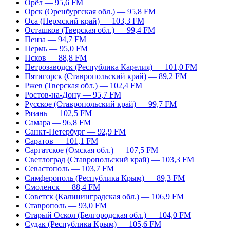
Орёл — 95,6 FM
Орск (Оренбургская обл.) — 95,8 FM
Оса (Пермский край) — 103,3 FM
Осташков (Тверская обл.) — 99,4 FM
Пенза — 94,7 FM
Пермь — 95,0 FM
Псков — 88,8 FM
Петрозаводск (Республика Карелия) — 101,0 FM
Пятигорск (Ставропольский край) — 89,2 FM
Ржев (Тверская обл.) — 102,4 FM
Ростов-на-Дону — 95,7 FM
Русское (Ставропольский край) — 99,7 FM
Рязань — 102,5 FM
Самара — 96,8 FM
Санкт-Петербург — 92,9 FM
Саратов — 101,1 FM
Саргатское (Омская обл.) — 107,5 FM
Светлоград (Ставропольский край) — 103,3 FM
Севастополь — 103,7 FM
Симферополь (Республика Крым) — 89,3 FM
Смоленск — 88,4 FM
Советск (Калининградская обл.) — 106,9 FM
Ставрополь — 93,0 FM
Старый Оскол (Белгородская обл.) — 104,0 FM
Судак (Республика Крым) — 105,6 FM