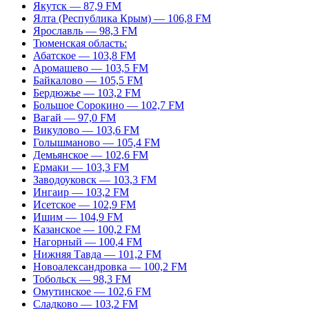
Якутск — 87,9 FM
Ялта (Республика Крым) — 106,8 FM
Ярославль — 98,3 FM
Тюменская область:
Абатское — 103,8 FM
Аромашево — 103,5 FM
Байкалово — 105,5 FM
Бердюжье — 103,2 FM
Большое Сорокино — 102,7 FM
Вагай — 97,0 FM
Викулово — 103,6 FM
Голышманово — 105,4 FM
Демьянское — 102,6 FM
Ермаки — 103,3 FM
Заводоуковск — 103,3 FM
Ингаир — 103,2 FM
Исетское — 102,9 FM
Ишим — 104,9 FM
Казанское — 100,2 FM
Нагорный — 100,4 FM
Нижняя Тавда — 101,2 FM
Новоалександровка — 100,2 FM
Тобольск — 98,3 FM
Омутинское — 102,6 FM
Сладково — 103,2 FM