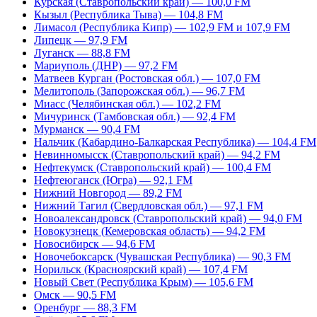
Курская (Ставропольский край) — 100,0 FM
Кызыл (Республика Тыва) — 104,8 FM
Лимасол (Республика Кипр) — 102,9 FM и 107,9 FM
Липецк — 97,9 FM
Луганск — 88,8 FM
Мариуполь (ДНР) — 97,2 FM
Матвеев Курган (Ростовская обл.) — 107,0 FM
Мелитополь (Запорожская обл.) — 96,7 FM
Миасс (Челябинская обл.) — 102,2 FM
Мичуринск (Тамбовская обл.) — 92,4 FM
Мурманск — 90,4 FM
Нальчик (Кабардино-Балкарская Республика) — 104,4 FM
Невинномысск (Ставропольский край) — 94,2 FM
Нефтекумск (Ставропольский край) — 100,4 FM
Нефтеюганск (Югра) — 92,1 FM
Нижний Новгород — 89,2 FM
Нижний Тагил (Свердловская обл.) — 97,1 FM
Новоалександровск (Ставропольский край) — 94,0 FM
Новокузнецк (Кемеровская область) — 94,2 FM
Новосибирск — 94,6 FM
Новочебоксарск (Чувашская Республика) — 90,3 FM
Норильск (Красноярский край) — 107,4 FM
Новый Свет (Республика Крым) — 105,6 FM
Омск — 90,5 FM
Оренбург — 88,3 FM