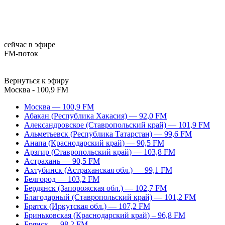
сейчас в эфире
FM-поток
Вернуться к эфиру
Москва - 100,9 FM
Москва — 100,9 FM
Абакан (Республика Хакасия) — 92,0 FM
Александровское (Ставропольский край) — 101,9 FM
Альметьевск (Республика Татарстан) — 99,6 FM
Анапа (Краснодарский край) — 90,5 FM
Арзгир (Ставропольский край) — 103,8 FM
Астрахань — 90,5 FM
Ахтубинск (Астраханская обл.) — 99,1 FM
Белгород — 103,2 FM
Бердянск (Запорожская обл.) — 102,7 FM
Благодарный (Ставропольский край) — 101,2 FM
Братск (Иркутская обл.) — 107,2 FM
Бриньковская (Краснодарский край) – 96,8 FM
Брянск — 98,2 FM