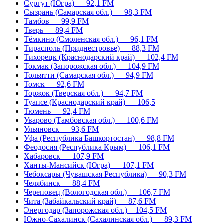
Сургут (Югра) — 92,1 FM
Сызрань (Самарская обл.) — 98,3 FM
Тамбов — 99,9 FM
Тверь — 89,4 FM
Тёмкино (Смоленская обл.) — 96,1 FM
Тирасполь (Приднестровье) — 88,3 FM
Тихорецк (Краснодарский край) — 102,4 FM
Токмак (Запорожская обл.) — 104,9 FM
Тольятти (Самарская обл.) — 94,9 FM
Томск — 92,6 FM
Торжок (Тверская обл.) — 94,7 FM
Туапсе (Краснодарский край) — 106,5
Тюмень — 92,4 FM
Уварово (Тамбовская обл.) — 100,6 FM
Ульяновск — 93,6 FM
Уфа (Республика Башкортостан) — 98,8 FM
Феодосия (Республика Крым) — 106,1 FM
Хабаровск — 107,9 FM
Ханты-Мансийск (Югра) — 107,1 FM
Чебоксары (Чувашская Республика) — 90,3 FM
Челябинск — 88,4 FM
Череповец (Вологодская обл.) — 106,7 FM
Чита (Забайкальский край) — 87,6 FM
Энергодар (Запорожская обл.) – 104,5 FM
Южно-Сахалинск (Сахалинская обл.) — 89,3 FM