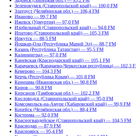
Задонск (Липецкая обл.) — 95,2 FM
Зеленокумск (Ставропольский край) — 100,0 FM
Златоуст (Челябинская обл.) — 106,4 FM
Иваново — 99,7 FM
Ижевск (Удмуртия) — 97,0 FM
Изобильный (Ставропольский край) — 94,8 FM
Ипатово (Ставропольский край) — 105,3 FM
Иркутск — 88,5 FM
Йошкар-Ола (Республика Марий Эл) — 88,7 FM
Казань (Республика Татарстан) — 95,5 FM
Калининград — 97,0 FM
Каневская (Краснодарский край) — 105,1 FM
Карачаевск (Карачаево-Черкесская республика) — 102,3 
Кемерово — 104,3 FM
Керчь (Республика Крым) — 101,8 FM
Кинешма (Ивановская обл.) — 90,8 FM
Киров — 90,8 FM
Кирсанов (Тамбовская обл.) — 102,2 FM
Кисловодск (Ставропольский край) — 95,0 FM
Комсомольск-на-Амуре (Хабаровский край) — 99,9 FM
Копейск (Челябинская обл.) — 88,4 FM
Кострома — 92,0 FM
Красногвардейское (Ставропольский край) — 104,5 FM
Краснодар — 87,9 FM
Красноярск — 95,4 FM