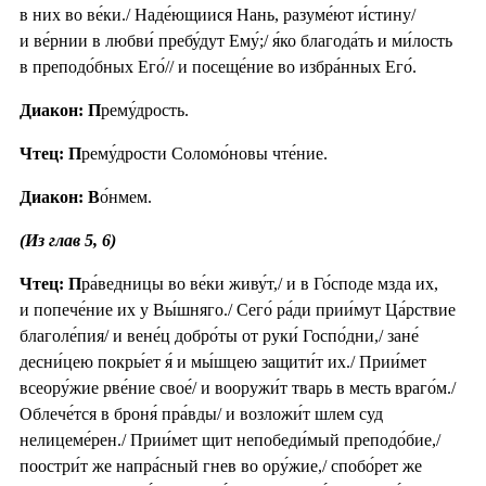
в них во ве́ки./ Наде́ющиися Нань, разуме́ют и́стину/
и ве́рнии в любви́ пребу́дут Ему́;/ я́ко благода́ть и ми́лость
в преподо́бных Его́// и посеще́ние во избра́нных Его́.
Диакон: П
рему́дрость.
Чтец: П
рему́дрости Соломо́новы чте́ние.
Диакон: В
о́нмем.
(Из глав 5, 6)
Чтец: П
ра́ведницы во ве́ки живу́т,/ и в Го́споде мзда их,
и попече́ние их у Вы́шняго./ Сего́ ра́ди прии́мут Ца́рствие
благоле́пия/ и вене́ц добро́ты от руки́ Госпо́дни,/ зане́
десни́цею покры́ет я́ и мы́шцею защити́т их./ Прии́мет
всеору́жие рве́ние свое́/ и вооружи́т тварь в месть враго́м./
Облече́тся в броня́ пра́вды/ и возложи́т шлем суд
нелицеме́рен./ Прии́мет щит непобеди́мый преподо́бие,/
поостри́т же напра́сный гнев во ору́жие,/ спобо́рет же