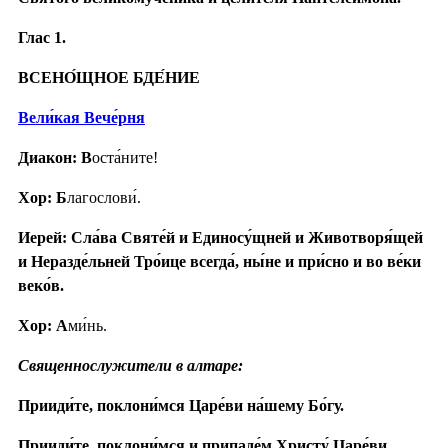
Глас 1.
ВСЕНО́ЩНОЕ БДЕ́НИЕ
Вели́кая Вече́рня
Диакон: В
оста́ните!
Хор: Б
лагослови́.
Иерей: Сла́ва Святе́й и Единосу́щней и Животворя́щей
и Неразде́льней Тро́ице всегда́, ны́не и при́сно и во ве́ки
веко́в.
Хор: А
ми́нь.
Священнослужители в алтаре:
Прииди́те, поклони́мся Царе́ви на́шему Бо́гу.
Прииди́те, поклони́мся и припаде́м Христу́ Царе́ви