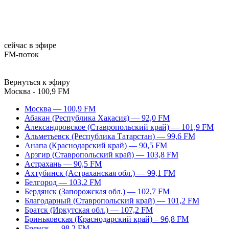
сейчас в эфире
FM-поток
Вернуться к эфиру
Москва - 100,9 FM
Москва — 100,9 FM
Абакан (Республика Хакасия) — 92,0 FM
Александровское (Ставропольский край) — 101,9 FM
Альметьевск (Республика Татарстан) — 99,6 FM
Анапа (Краснодарский край) — 90,5 FM
Арзгир (Ставропольский край) — 103,8 FM
Астрахань — 90,5 FM
Ахтубинск (Астраханская обл.) — 99,1 FM
Белгород — 103,2 FM
Бердянск (Запорожская обл.) — 102,7 FM
Благодарный (Ставропольский край) — 101,2 FM
Братск (Иркутская обл.) — 107,2 FM
Бриньковская (Краснодарский край) – 96,8 FM
Брянск — 98,2 FM