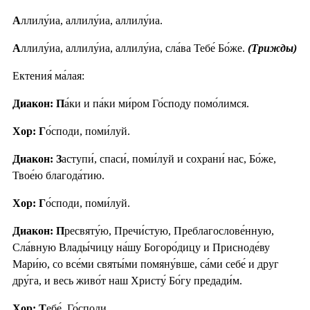
А
ллилу́иа, аллилу́иа, аллилу́иа.
А
ллилу́иа, аллилу́иа, аллилу́иа, сла́ва Тебе́ Бо́же.
(Трижды)
Ектения́ ма́лая:
Диакон: П
а́ки и па́ки ми́ром Го́споду помо́лимся.
Хор: Г
о́споди, поми́луй.
Диакон: З
аступи́, спаси́, поми́луй и сохрани́ нас, Бо́же,
Твое́ю благода́тию.
Хор: Г
о́споди, поми́луй.
Диакон: П
ресвяту́ю, Пречи́стую, Преблагослове́нную,
Сла́вную Влады́чицу на́шу Богоро́дицу и Присноде́ву
Мари́ю, со все́ми святы́ми помяну́вше, са́ми себе́ и друг
дру́га, и весь живо́т наш Христу́ Бо́гу предади́м.
Хор: Т
ебе́, Го́споди.