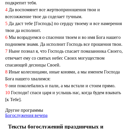
подкрепит тебя.
4
Да воспомянет все жертвоприношения твои и
всесожжение твое да соделает тучным.
5
Да даст тебе [Господь] по сердцу твоему и все намерения
твои да исполнит.
6
Мы возрадуемся о спасении твоем и во имя Бога нашего
поднимем знамя. Да исполнит Господь все прошения твои.
7
Ныне познал я, что Господь спасает помазанника Своего,
отвечает ему со святых небес Своих могуществом
спасающей десницы Своей.
8
Иные колесницами, иные конями, а мы именем Господа
Бога нашего хвалимся:
9
они поколебались и пали, а мы встали и стоим прямо.
10
Господи! спаси царя и услышь нас, когда будем взывать
[к Тебе].
Другие программы
Богослужения вечера
Тексты богослужений праздничных и