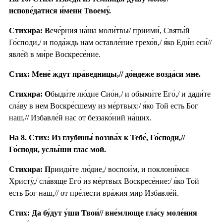
испове́датися и́мени Твоему́.
Стихира: В
ече́рния на́ша моли́твы/ приими́, Святы́й
Го́споди,/ и пода́ждь нам оставле́ние грехо́в,/ я́ко Еди́н еси́//
явле́й в ми́ре Воскресе́ние.
Стих: Мене́ ждут пра́ведницы,// до́ндеже возда́си мне.
Стихира: О
быди́те лю́дие Сио́н,/ и обыми́те Его́,/ и дади́те
сла́ву в нем Воскре́сшему из ме́ртвых:/ я́ко Той есть Бог
наш,// Избавле́й нас от беззако́ний на́ших.
На 8. Стих: Из глубины́ воззва́х к Тебе́, Го́споди,//
Го́споди, услы́ши глас мой.
Стихира: П
рииди́те лю́дие,/ воспои́м, и поклони́мся
Христу́,/ сла́вяще Его́ из ме́ртвых Воскресе́ние:/ я́ко Той
есть Бог наш,// от пре́лести вра́жия мир Избавле́й.
Стих: Да бу́дут у́ши Твои́// вне́млюще гла́су моле́ния