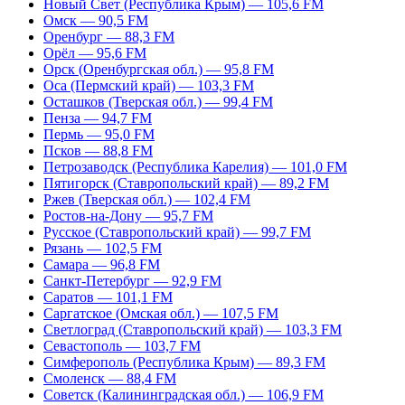
Новый Свет (Республика Крым) — 105,6 FM
Омск — 90,5 FM
Оренбург — 88,3 FM
Орёл — 95,6 FM
Орск (Оренбургская обл.) — 95,8 FM
Оса (Пермский край) — 103,3 FM
Осташков (Тверская обл.) — 99,4 FM
Пенза — 94,7 FM
Пермь — 95,0 FM
Псков — 88,8 FM
Петрозаводск (Республика Карелия) — 101,0 FM
Пятигорск (Ставропольский край) — 89,2 FM
Ржев (Тверская обл.) — 102,4 FM
Ростов-на-Дону — 95,7 FM
Русское (Ставропольский край) — 99,7 FM
Рязань — 102,5 FM
Самара — 96,8 FM
Санкт-Петербург — 92,9 FM
Саратов — 101,1 FM
Саргатское (Омская обл.) — 107,5 FM
Светлоград (Ставропольский край) — 103,3 FM
Севастополь — 103,7 FM
Симферополь (Республика Крым) — 89,3 FM
Смоленск — 88,4 FM
Советск (Калининградская обл.) — 106,9 FM