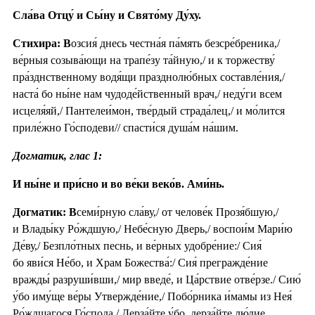
Сла́ва Отцу́ и Сы́ну и Свято́му Ду́ху.
Стихира: В
озсия́ днесь честна́я па́мять безсре́бреника,/
ве́рныя созыва́ющи на трапе́зу та́йную,/ и к торжеству́
пра́зднственному водя́щи празднолю́бных составле́ния,/
наста́ бо ны́не нам чудоде́йственный врач,/ неду́ги всем
исцеля́яй,/ Пантелеи́мон, тве́рдый страда́лец,/ и мо́лится
приле́жно Го́сподеви// спасти́ся душа́м на́шим.
Догматик, глас 1:
И ны́не и при́сно и во ве́ки веко́в. Ами́нь.
Догматик: В
семи́рную сла́ву,/ от челове́к Прозя́бшую,/
и Влады́ку Ро́ждшую,/ Небе́сную Дверь,/ воспои́м Мари́ю
Де́ву,/ Безпло́тных песнь, и ве́рных удобре́ние:/ Сия́
бо яви́ся Не́бо, и Храм Божества́:/ Сия́ прегражде́ние
вражды́ разруши́вши,/ мир введе́, и Ца́рствие отве́рзе./ Сию́
у́бо иму́ще ве́ры Утвержде́ние,/ Побо́рника и́мамы из Нея́
Ро́ждшагося Го́спода./ Дерза́йте у́бо, дерза́йте лю́дие