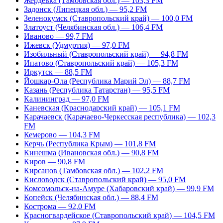
Жердевка (Тамбовская обл.) — 103,3 FM
Задонск (Липецкая обл.) — 95,2 FM
Зеленокумск (Ставропольский край) — 100,0 FM
Златоуст (Челябинская обл.) — 106,4 FM
Иваново — 99,7 FM
Ижевск (Удмуртия) — 97,0 FM
Изобильный (Ставропольский край) — 94,8 FM
Ипатово (Ставропольский край) — 105,3 FM
Иркутск — 88,5 FM
Йошкар-Ола (Республика Марий Эл) — 88,7 FM
Казань (Республика Татарстан) — 95,5 FM
Калининград — 97,0 FM
Каневская (Краснодарский край) — 105,1 FM
Карачаевск (Карачаево-Черкесская республика) — 102,3
FM
Кемерово — 104,3 FM
Керчь (Республика Крым) — 101,8 FM
Кинешма (Ивановская обл.) — 90,8 FM
Киров — 90,8 FM
Кирсанов (Тамбовская обл.) — 102,2 FM
Кисловодск (Ставропольский край) — 95,0 FM
Комсомольск-на-Амуре (Хабаровский край) — 99,9 FM
Копейск (Челябинская обл.) — 88,4 FM
Кострома — 92,0 FM
Красногвардейское (Ставропольский край) — 104,5 FM