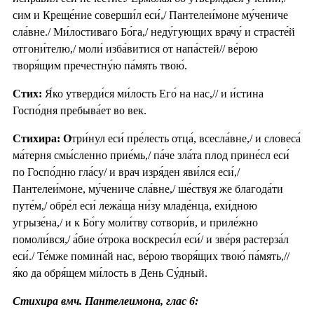
сим и Креще́ние соверши́л еси́,/ Пантелеи́моне му́чениче
сла́вне./ Ми́лостиваго Бо́га,/ неду́гующих врачу́ и страсте́й
отгони́телю,/ моли́ изба́витися от напа́стей// ве́рою
творя́щим пречестну́ю па́мять твою́.
Стих:
Я́ко утверди́ся ми́лость Его́ на нас,// и и́стина
Госпо́дня пребыва́ет во век.
Стихира: О
три́нул еси́ пре́лесть отца́, всесла́вне,/ и словеса́
ма́терня смы́сленно прие́мь,/ па́че зла́та плод прине́сл еси́
по Госпо́дню гла́су/ и врач изря́ден яви́лся еси́,/
Пантелеи́моне, му́чениче сла́вне,/ ше́ствуя же благода́ти
путе́м,/ обре́л еси́ лежа́ща ни́зу младе́нца, ехи́дною
угрызе́на,/ и к Бо́гу моли́тву сотвори́в, и приле́жно
помоли́вся,/ а́бие о́трока воскреси́л еси́/ и зве́ря растерза́л
еси́./ Те́мже помина́й нас, ве́рою творя́щих твою́ па́мять,//
я́ко да обря́щем ми́лость в День Су́дный.
Стихира вмч. Пантелеимона, глас 6: