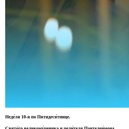
Неде́ля 10-я по Пятидеся́тнице.
Свято́го великому́ченика и цели́теля Пантелеи́мона.