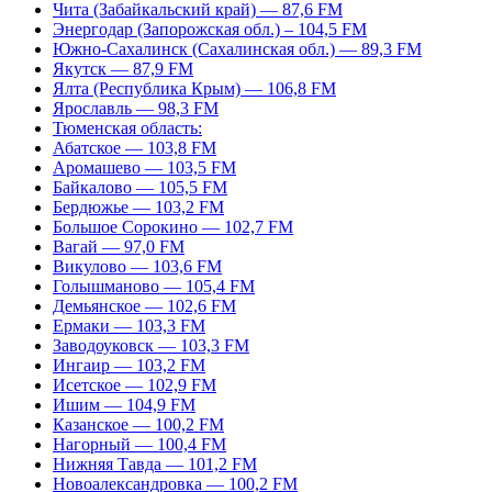
Чита (Забайкальский край) — 87,6 FM
Энергодар (Запорожская обл.) – 104,5 FM
Южно-Сахалинск (Сахалинская обл.) — 89,3 FM
Якутск — 87,9 FM
Ялта (Республика Крым) — 106,8 FM
Ярославль — 98,3 FM
Тюменская область:
Абатское — 103,8 FM
Аромашево — 103,5 FM
Байкалово — 105,5 FM
Бердюжье — 103,2 FM
Большое Сорокино — 102,7 FM
Вагай — 97,0 FM
Викулово — 103,6 FM
Голышманово — 105,4 FM
Демьянское — 102,6 FM
Ермаки — 103,3 FM
Заводоуковск — 103,3 FM
Ингаир — 103,2 FM
Исетское — 102,9 FM
Ишим — 104,9 FM
Казанское — 100,2 FM
Нагорный — 100,4 FM
Нижняя Тавда — 101,2 FM
Новоалександровка — 100,2 FM