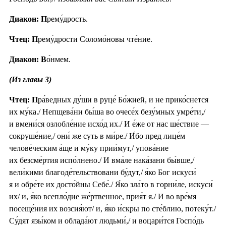
Диакон: П
рему́дрость.
Чтец: П
рему́дрости Соломо́новы чте́ние.
Диакон: В
о́нмем.
(Из главы 3)
Чтец: П
ра́ведных ду́ши в руце́ Бо́жией, и не прико́снется
их му́ка./ Непщева́ни бы́ша во очесе́х безу́мных умре́ти,/
и вмени́ся озлобле́ние исхо́д их./ И е́же от нас ше́ствие —
сокруше́ние,/ они́ же суть в ми́ре./ И́бо пред лице́м
челове́ческим а́ще и му́ку прии́мут,/ упова́ние
их безсме́ртия испо́лнено./ И вма́ле нака́зани бы́вше,/
вели́кими благоде́тельствовани бу́дут,/ я́ко Бог искуси́
я и обре́те их досто́йны Себе́./ Я́ко зла́то в горни́ле, искуси́
их/ и, я́ко всепло́дие же́ртвенное, прия́т я./ И во вре́мя
посеще́ния их возсия́ют/ и, я́ко и́скры по сте́блию, потеку́т./
Су́дят язы́ком и облада́ют людьми́,/ и воцари́тся Госпо́дь