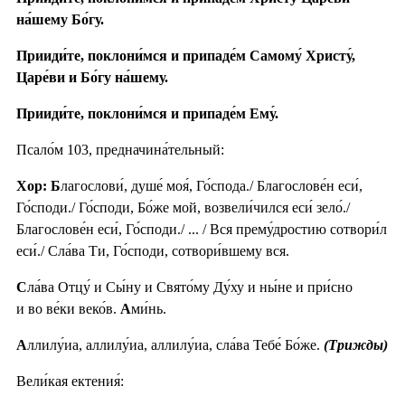
на́шему Бо́гу.
Прииди́те, поклони́мся и припаде́м Самому́ Христу́,
Царе́ви и Бо́гу на́шему.
Прииди́те, поклони́мся и припаде́м Ему́.
Псало́м 103, предначина́тельный:
Хор: Б
лагослови́, душе́ моя́, Го́спода./ Благослове́н еси́,
Го́споди./ Го́споди, Бо́же мой, возвели́чился еси́ зело́./
Благослове́н еси́, Го́споди./ ... / Вся прему́дростию сотвори́л
еси́./ Сла́ва Ти, Го́споди, сотвори́вшему вся.
С
ла́ва Отцу́ и Сы́ну и Свято́му Ду́ху и ны́не и при́сно
и во ве́ки веко́в.
А
ми́нь.
А
ллилу́иа, аллилу́иа, аллилу́иа, сла́ва Тебе́ Бо́же.
(Трижды)
Вели́кая ектения́: