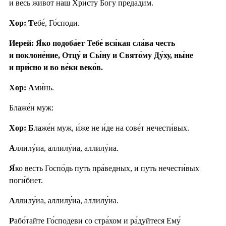
и весь живо́т наш Христу́ Бо́гу предади́м.
Хор: Т
ебе́, Го́споди.
Иерей: Я́ко подоба́ет Тебе́ вся́кая сла́ва честь
и поклоне́ние, Отцу́ и Сы́ну и Свято́му Ду́ху, ны́не
и при́сно и во ве́ки веко́в.
Хор: А
ми́нь.
Блаже́н муж:
Хор: Б
лаже́н муж, и́же не и́де на сове́т нечести́вых.
А
ллилу́иа, аллилу́иа, аллилу́иа.
Я́
ко весть Госпо́дь путь пра́ведных, и путь нечести́вых
поги́бнет.
А
ллилу́иа, аллилу́иа, аллилу́иа.
Р
або́тайте Го́сподеви со стра́хом и ра́дуйтеся Ему́