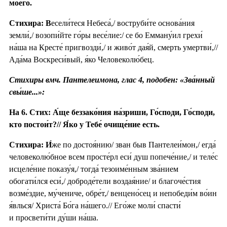
моего́.
Стихира: В
есели́теся Небеса́,/ воструби́те основа́ния
земли́,/ возопи́йте го́ры весе́лие:/ се бо Емману́ил грехи́
на́ша на Кресте́ пригвозди́,/ и живо́т дая́й, смерть умертви́,//
Ада́ма Воскреси́вый, я́ко Человеколю́бец.
Стихиры вмч. Пантелеимона, глас 4, подобен: «Зва́нный
свы́ше...»:
На 6. Стих: А́ще беззако́ния на́зриши, Го́споди, Го́споди,
кто постои́т?// Я́ко у Тебе́ очище́ние есть.
Стихира:
И́
же по достоя́нию/ зван быв Пантелеи́мон,/ егда́
человеколю́бное всем просте́рл еси́ душ попече́ние,/ и теле́с
исцеле́ние показу́я,/ тогда́ тезоиме́нным зва́нием
обогати́лся еси́,/ доброде́тели воздая́ние/ и благоче́стия
возме́здие, му́чениче, обре́т,/ венцено́сец и непобеди́м во́ин
я́влься/ Христа́ Бо́га на́шего.// Его́же моли́ спасти́
и просвети́ти ду́ши на́ша.