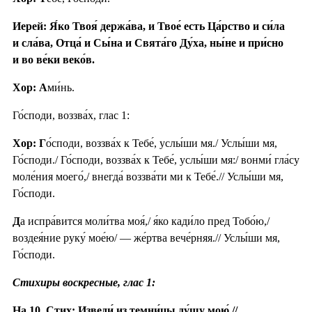
Иерей: Я́ко Твоя́ держа́ва, и Твое́ есть Ца́рство и си́ла
и сла́ва, Отца́ и Сы́на и Свята́го Ду́ха, ны́не и при́сно
и во ве́ки веко́в.
Хор: А
ми́нь.
Го́споди, воззва́х, глас 1:
Хор: Г
о́споди, воззва́х к Тебе́, услы́ши мя./ Услы́ши мя,
Го́споди./ Го́споди, воззва́х к Тебе́, услы́ши мя:/ вонми́ гла́су
моле́ния моего́,/ внегда́ воззва́ти ми к Тебе́.// Услы́ши мя,
Го́споди.
Д
а испра́вится моли́тва моя́,/ я́ко кади́ло пред Тобо́ю,/
воздея́ние руку́ мое́ю/ — же́ртва вече́рняя.// Услы́ши мя,
Го́споди.
Стихиры воскресные, глас 1:
На 10. Стих: Изведи́ из темни́цы ду́шу мою́,//