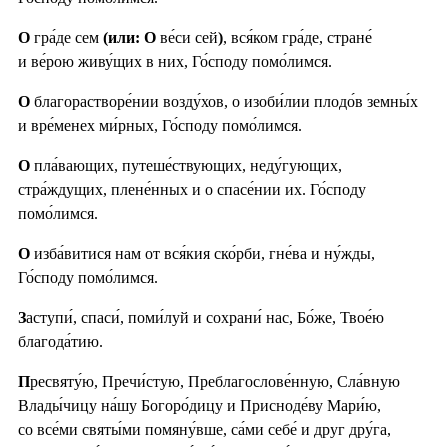
О
гра́де сем
(или: О
ве́си сей
)
, вся́ком гра́де, стране́
и ве́рою живу́щих в них, Го́споду помо́лимся.
О
благорастворе́нии возду́хов, о изоби́лии плодо́в земны́х
и вре́менех ми́рных, Го́споду помо́лимся.
О
пла́вающих, путеше́ствующих, неду́гующих,
стра́ждущих, плене́нных и о спасе́нии их. Го́споду
помо́лимся.
О
изба́витися нам от вся́кия ско́рби, гне́ва и ну́жды,
Го́споду помо́лимся.
З
аступи́, спаси́, поми́луй и сохрани́ нас, Бо́же, Твое́ю
благода́тию.
П
ресвяту́ю, Пречи́стую, Преблагослове́нную, Сла́вную
Влады́чицу на́шу Богоро́дицу и Присноде́ву Мари́ю,
со все́ми святы́ми помяну́вше, са́ми себе́ и друг дру́га,