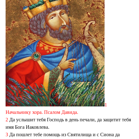
1
Начальнику хора. Псалом Давида.
2
Да услышит тебя Господь в день печали, да защитит тебя
имя Бога Иаковлева.
3
Да пошлет тебе помощь из Святилища и с Сиона да