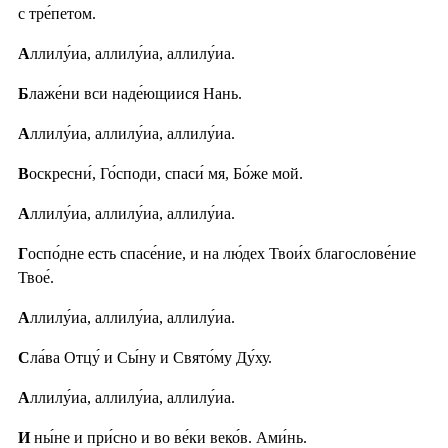
с тре́петом.
А
ллилу́иа, аллилу́иа, аллилу́иа.
Б
лаже́ни вси наде́ющиися Нань.
А
ллилу́иа, аллилу́иа, аллилу́иа.
В
оскресни́, Го́споди, спаси́ мя, Бо́же мой.
А
ллилу́иа, аллилу́иа, аллилу́иа.
Г
оспо́дне есть спасе́ние, и на лю́дех Твои́х благослове́ние
Твое́.
А
ллилу́иа, аллилу́иа, аллилу́иа.
С
ла́ва Отцу́ и Сы́ну и Свято́му Ду́ху.
А
ллилу́иа, аллилу́иа, аллилу́иа.
И
ны́не и при́сно и во ве́ки веко́в. Ами́нь.