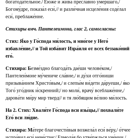
богатода́тельное./ Е́юже и жи́ва пресла́вно уме́ршаго,/
Богому́дре, показа́л еси́,// и разли́чная исцеле́ния соде́лал
еси́, преблаже́нне.
Стихиры вмч. Пантелеимона, глас 2, самогласны:
Стих: Я́ко у Го́спода ми́лость, и мно́гое у Него́
избавле́ние,// и Той изба́вит Изра́иля от всех беззако́ний
его́.
Стихира: Б
езме́здно благода́ть дае́ши челове́ком,/
Пантелеи́моне му́чениче сла́вне,/ и ду́хи отго́ниши
призыва́нием Христо́вым,/ и слепы́м ви́дети да́руеши,/ я́ко
Того́ уго́дник и́скренний;/ но моли́, врачу́ всеблаже́нне,/
дарова́ти ми́ру мир тверд// и тя лю́бящим ве́лию ми́лость.
На 2. Стих: Хвали́те Го́спода вси язы́цы,// похвали́те
Его́ вси лю́дие.
Стихира: М
а́тере благочести́выя возжела́л еси́ ве́ру,/ о́тчее
испра́вил еси́ нече́стие:/ Ермола́я бо утве́рждься уче́нии,/