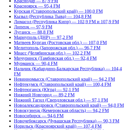
Краснодар — 87,9 FM
Красноярск — 95,4 FM
Курская (Ставропольский край) — 100,0 FM
Кызыл (Республика Тыва) — 104,8 FM
Лимасол (Республика Кипр) — 102,9 FM и 107,9 FM
Липецк — 97,9 FM
Луганск — 88,8 FM
Мариуполь (ДНР) — 97,2 FM
Матвеев Курган (Ростовская обл.) — 107,0 FM
Мелитополь (Запорожская обл.) — 96,7 FM
Миасс (Челябинская обл.) — 102,2 FM
Мичуринск (Тамбовская обл.) — 92,4 FM
Мурманск — 90,4 FM
Нальчик (Кабардино-Балкарская Республика) — 104,4
FM
Невинномысск (Ставропольский край) — 94,2 FM
Нефтекумск (Ставропольский край) — 100,4 FM
Нефтеюганск (Югра) — 92,1 FM
Нижний Новгород — 89,2 FM
Нижний Тагил (Свердловская обл.) — 97,1 FM
Новоалександровск (Ставропольский край) — 94,0 FM
Новокузнецк (Кемеровская область) — 94,2 FM
Новосибирск — 94,6 FM
Новочебоксарск (Чувашская Республика) — 90,3 FM
Норильск (Красноярский край) — 107,4 FM