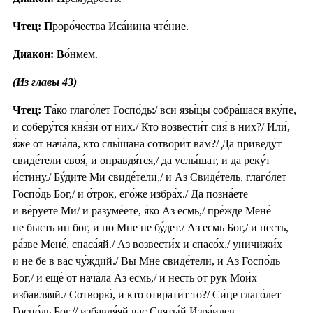
Чтец: П
роро́чества Иса́иина чте́ние.
Диакон: В
о́нмем.
(Из главы 43)
Чтец: Т
а́ко глаго́лет Госпо́дь:/ вси язы́цы собра́шася вку́пе,
и соберу́тся кня́зи от них./ Кто возвести́т сия́ в них?/ Или́,
я́же от нача́ла, кто слы́шана сотвори́т вам?/ Да приведу́т
свиде́тели своя́, и оправдя́тся,/ да услы́шат, и да реку́т
и́стину./ Бу́дите Ми свиде́тели,/ и Аз Свиде́тель, глаго́лет
Госпо́дь Бог,/ и о́трок, его́же избра́х./ Да позна́ете
и ве́руете Ми/ и разуме́ете, я́ко Аз есмь,/ пре́жде Мене́
не бысть ин бог, и по Мне не бу́дет./ Аз есмь Бог,/ и несть,
ра́зве Мене́, спаса́яй./ Аз возвести́х и спасо́х,/ уничижи́х
и не бе в вас чу́ждий./ Вы Мне свиде́тели, и Аз Госпо́дь
Бог,/ и еще́ от нача́ла Аз есмь,/ и несть от рук Мои́х
избавля́яй./ Сотворю́, и кто отврати́т то?/ Си́це глаго́лет
Госпо́дь Бог,// избавля́яй вас Святы́й Изра́илев.