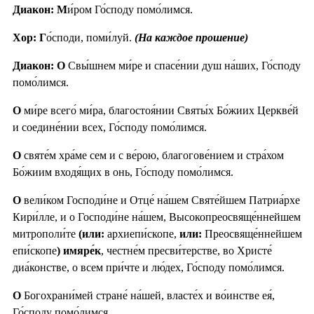
Диакон: М
и́ром Го́споду помо́лимся.
Хор: Г
о́споди, поми́луй.
(На каждое прошение)
Диакон: О
Свы́шнем ми́ре и спасе́нии душ на́ших, Го́споду
помо́лимся.
О
ми́ре всего́ ми́ра, благостоя́нии Святы́х Бо́жиих Церкве́й
и соедине́нии всех, Го́споду помо́лимся.
О
святе́м хра́ме сем и с ве́рою, благогове́нием и стра́хом
Бо́жиим входя́щих в онь, Го́споду помо́лимся.
О
вели́ком Господи́не и Отце́ на́шем Святе́йшем Патриа́рхе
Кири́лле, и о Господи́не на́шем, Высокопреосвяще́ннейшем
митрополи́те
(или:
архиепи́скопе,
или:
Преосвяще́ннейшем
епи́скопе
) имяре́к
, честне́м пресви́терстве, во Христе́
диа́констве, о всем при́чте и лю́дех, Го́споду помо́лимся.
О
Богохрани́мей стране́ на́шей, власте́х и во́инстве ея́,
Го́споду помо́лимся.