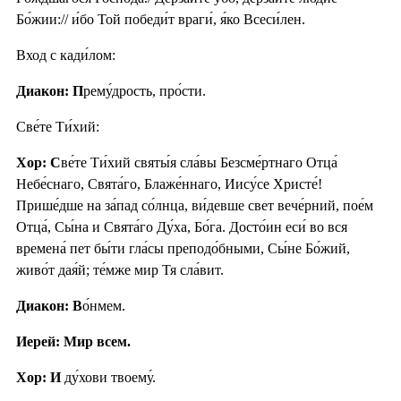
Бо́жии:// и́бо Той победи́т враги́, я́ко Всеси́лен.
Вход с кади́лом:
Диакон: П
рему́дрость, про́сти.
Све́те Ти́хий:
Хор: С
ве́те Ти́хий святы́я сла́вы Безсме́ртнаго Отца́
Небе́снаго, Свята́го, Блаже́ннаго, Иису́се Христе́!
Прише́дше на за́пад со́лнца, ви́девше свет вече́рний, пое́м
Отца́, Сы́на и Свята́го Ду́ха, Бо́га. Досто́ин еси́ во вся
времена́ пет бы́ти гла́сы преподо́бными, Сы́не Бо́жий,
живо́т дая́й; те́мже мир Тя сла́вит.
Диакон: В
о́нмем.
Иерей: Мир всем.
Хор: И
ду́хови твоему́.