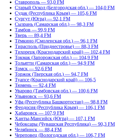
Ставрополь — 93,0 FM
Старый Оскол (Белгородская обл.) — 104,0 FM
Судак (Республика Крым) — 105,6 FM
Сургут (Югра) — 92,1 FM
Сызрань (Самарская обл.) — 98,3 FM
Тамбов — 99,9 FM
Тверь — 89,4 FM
Тёмкино (Смоленская обл.) — 96,1 FM
Тирасполь (Приднестровье) — 88,3 FM
Тихорецк (Краснодарский край) — 102,4 FM
Токмак (Запорожская обл.) — 104,9 FM
Тольятти (Самарская обл.) — 94,9 FM
Томск — 92,6 FM
Торжок (Тверская обл.) — 94,7 FM
Туапсе (Краснодарский край) — 106,5
Тюмень — 92,4 FM
Уварово (Тамбовская обл.) — 100,6 FM
Ульяновск — 93,6 FM
Уфа (Республика Башкортостан) — 98,8 FM
Феодосия (Республика Крым) — 106,1 FM
Хабаровск — 107,9 FM
Ханты-Мансийск (Югра) — 107,1 FM
Чебоксары (Чувашская Республика) — 90,3 FM
Челябинск — 88,4 FM
Череповец (Вологодская обл.) — 106,7 FM