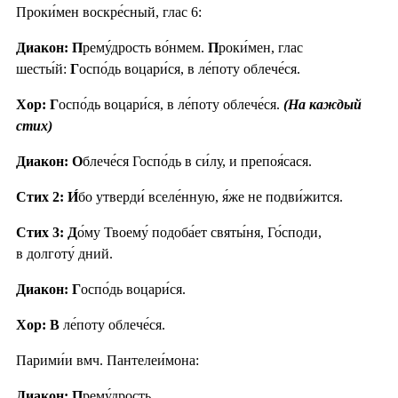
Проки́мен воскре́сный, глас 6:
Диакон: П
рему́дрость во́нмем.
П
роки́мен, глас
шесты́й:
Г
оспо́дь воцари́ся, в ле́поту облече́ся.
Хор: Г
оспо́дь воцари́ся, в ле́поту облече́ся.
(На каждый
стих)
Диакон: О
блече́ся Госпо́дь в си́лу, и препоя́сася.
Стих 2:
И́
бо утверди́ вселе́нную, я́же не подви́жится.
Стих 3:
Д
о́му Твоему́ подоба́ет святы́ня, Го́споди,
в долготу́ дний.
Диакон: Г
оспо́дь воцари́ся.
Хор: В
ле́поту облече́ся.
Парими́и вмч. Пантелеи́мона:
Диакон: П
рему́дрость.