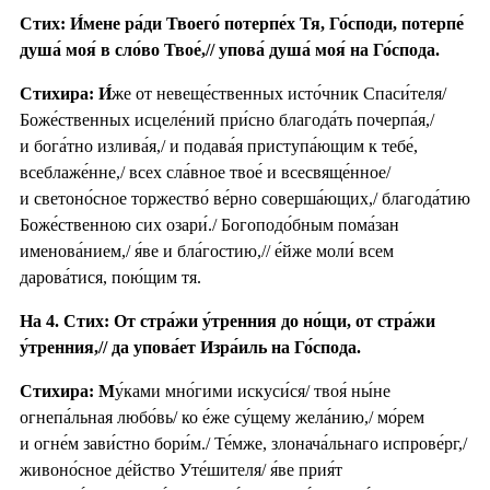
Стих: И́мене ра́ди Твоего́ потерпе́х Тя, Го́споди, потерпе́
душа́ моя́ в сло́во Твое́,// упова́ душа́ моя́ на Го́спода.
Стихира:
И́
же от невеще́ственных исто́чник Спаси́теля/
Боже́ственных исцеле́ний при́сно благода́ть почерпа́я,/
и бога́тно излива́я,/ и подава́я приступа́ющим к тебе́,
всеблаже́нне,/ всех сла́вное твое́ и всесвяще́нное/
и светоно́сное торжество́ ве́рно соверша́ющих,/ благода́тию
Боже́ственною сих озари́./ Богоподо́бным пома́зан
именова́нием,/ я́ве и бла́гостию,// е́йже моли́ всем
дарова́тися, пою́щим тя.
На 4. Стих: От стра́жи у́тренния до но́щи, от стра́жи
у́тренния,// да упова́ет Изра́иль на Го́спода.
Стихира: М
у́ками мно́гими искуси́ся/ твоя́ ны́не
огнепа́льная любо́вь/ ко е́же су́щему жела́нию,/ мо́рем
и огне́м зави́стно бори́м./ Те́мже, злонача́льнаго испрове́рг,/
живоно́сное де́йство Уте́шителя/ я́ве прия́т