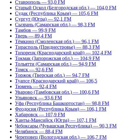
Ставрополь — 93,0 FM
Старый Оскол (Белгородская обл.) — 104,0 FM
Судак (Республика Крым) — 105,6 FM
Сургут (Югра) — 92,1 FM
Сызрань (Самарская обл.) — 98,3 FM
Тамбов — 99,9 FM
Тверь — 89,4 FM
Тёмкино (Смоленская обл.) — 96,1 FM
Тирасполь (Приднестровье) — 88,3 FM
Тихорецк (Краснодарский край) — 102,4 FM
Токмак (Запорожская обл.) — 104,9 FM
Тольятти (Самарская обл.) — 94,9 FM
Томск — 92,6 FM
Торжок (Тверская обл.) — 94,7 FM
Туапсе (Краснодарский край) — 106,5
Тюмень — 92,4 FM
Уварово (Тамбовская обл.) — 100,6 FM
Ульяновск — 93,6 FM
Уфа (Республика Башкортостан) — 98,8 FM
Феодосия (Республика Крым) — 106,1 FM
Хабаровск — 107,9 FM
Ханты-Мансийск (Югра) — 107,1 FM
Чебоксары (Чувашская Республика) — 90,3 FM
Челябинск — 88,4 FM
Череповец (Вологодская обл.) — 106,7 FM