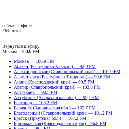
сейчас в эфире
FM-поток
Вернуться к эфиру
Москва - 100,9 FM
Москва — 100,9 FM
Абакан (Республика Хакасия) — 92,0 FM
Александровское (Ставропольский край) — 101,9 FM
Альметьевск (Республика Татарстан) — 99,6 FM
Анапа (Краснодарский край) — 90,5 FM
Арзгир (Ставропольский край) — 103,8 FM
Астрахань — 90,5 FM
Ахтубинск (Астраханская обл.) — 99,1 FM
Белгород — 103,2 FM
Бердянск (Запорожская обл.) — 102,7 FM
Благодарный (Ставропольский край) — 101,2 FM
Братск (Иркутская обл.) — 107,2 FM
Бриньковская (Краснодарский край) – 96,8 FM
Брянск — 98,2 FM