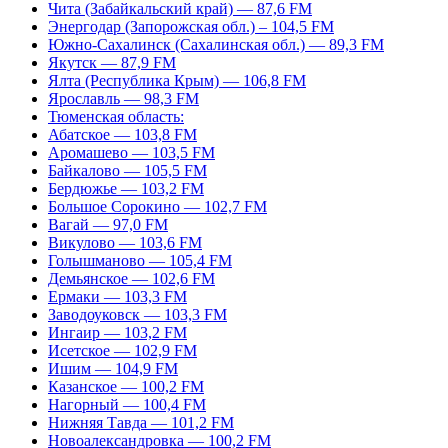
Чита (Забайкальский край) — 87,6 FM
Энергодар (Запорожская обл.) – 104,5 FM
Южно-Сахалинск (Сахалинская обл.) — 89,3 FM
Якутск — 87,9 FM
Ялта (Республика Крым) — 106,8 FM
Ярославль — 98,3 FM
Тюменская область:
Абатское — 103,8 FM
Аромашево — 103,5 FM
Байкалово — 105,5 FM
Бердюжье — 103,2 FM
Большое Сорокино — 102,7 FM
Вагай — 97,0 FM
Викулово — 103,6 FM
Голышманово — 105,4 FM
Демьянское — 102,6 FM
Ермаки — 103,3 FM
Заводоуковск — 103,3 FM
Ингаир — 103,2 FM
Исетское — 102,9 FM
Ишим — 104,9 FM
Казанское — 100,2 FM
Нагорный — 100,4 FM
Нижняя Тавда — 101,2 FM
Новоалександровка — 100,2 FM