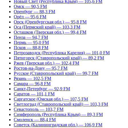
Новый Свет (Республика Крым) — 105,6 FM
Омск — 90,5 FM
Оренбург — 88,3 FM
Орёл — 95,6 FM
Орск (Оренбургская обл.) — 95,8 FM
Оса (Пермский край) — 103,3 FM
Осташков (Тверская обл.) — 99,4 FM
Пенза — 94,7 FM
Пермь — 95,0 FM
Псков — 88,8 FM
Петрозаводск (Республика Карелия) — 101,0 FM
Пятигорск (Ставропольский край) — 89,2 FM
Ржев (Тверская обл.) — 102,4 FM
Ростов-на-Дону — 95,7 FM
Русское (Ставропольский край) — 99,7 FM
Рязань — 102,5 FM
Самара — 96,8 FM
Санкт-Петербург — 92,9 FM
Саратов — 101,1 FM
Саргатское (Омская обл.) — 107,5 FM
Светлоград (Ставропольский край) — 103,3 FM
Севастополь — 103,7 FM
Симферополь (Республика Крым) — 89,3 FM
Смоленск — 88,4 FM
Советск (Калининградская обл.) — 106,9 FM