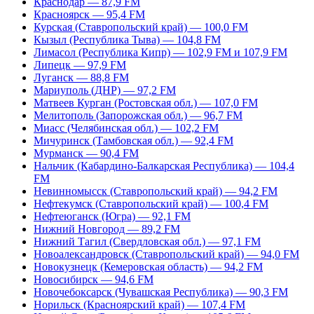
Краснодар — 87,9 FM
Красноярск — 95,4 FM
Курская (Ставропольский край) — 100,0 FM
Кызыл (Республика Тыва) — 104,8 FM
Лимасол (Республика Кипр) — 102,9 FM и 107,9 FM
Липецк — 97,9 FM
Луганск — 88,8 FM
Мариуполь (ДНР) — 97,2 FM
Матвеев Курган (Ростовская обл.) — 107,0 FM
Мелитополь (Запорожская обл.) — 96,7 FM
Миасс (Челябинская обл.) — 102,2 FM
Мичуринск (Тамбовская обл.) — 92,4 FM
Мурманск — 90,4 FM
Нальчик (Кабардино-Балкарская Республика) — 104,4
FM
Невинномысск (Ставропольский край) — 94,2 FM
Нефтекумск (Ставропольский край) — 100,4 FM
Нефтеюганск (Югра) — 92,1 FM
Нижний Новгород — 89,2 FM
Нижний Тагил (Свердловская обл.) — 97,1 FM
Новоалександровск (Ставропольский край) — 94,0 FM
Новокузнецк (Кемеровская область) — 94,2 FM
Новосибирск — 94,6 FM
Новочебоксарск (Чувашская Республика) — 90,3 FM
Норильск (Красноярский край) — 107,4 FM