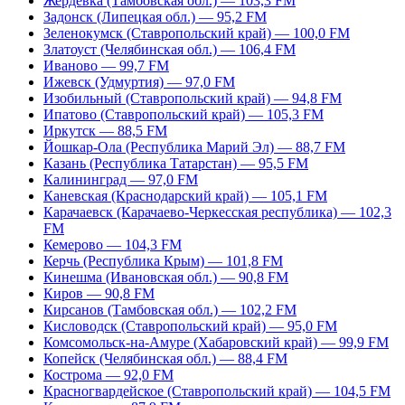
Жердевка (Тамбовская обл.) — 103,3 FM
Задонск (Липецкая обл.) — 95,2 FM
Зеленокумск (Ставропольский край) — 100,0 FM
Златоуст (Челябинская обл.) — 106,4 FM
Иваново — 99,7 FM
Ижевск (Удмуртия) — 97,0 FM
Изобильный (Ставропольский край) — 94,8 FM
Ипатово (Ставропольский край) — 105,3 FM
Иркутск — 88,5 FM
Йошкар-Ола (Республика Марий Эл) — 88,7 FM
Казань (Республика Татарстан) — 95,5 FM
Калининград — 97,0 FM
Каневская (Краснодарский край) — 105,1 FM
Карачаевск (Карачаево-Черкесская республика) — 102,3
FM
Кемерово — 104,3 FM
Керчь (Республика Крым) — 101,8 FM
Кинешма (Ивановская обл.) — 90,8 FM
Киров — 90,8 FM
Кирсанов (Тамбовская обл.) — 102,2 FM
Кисловодск (Ставропольский край) — 95,0 FM
Комсомольск-на-Амуре (Хабаровский край) — 99,9 FM
Копейск (Челябинская обл.) — 88,4 FM
Кострома — 92,0 FM
Красногвардейское (Ставропольский край) — 104,5 FM