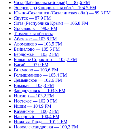
Чита (Забайкальский край) — 87,6 FM
Энергодар (Запорожская обл.) – 104,5 FM
Южно-Сахалинск (Сахалинская обл.) — 89,3 FM
Якутск — 87,9 FM
Ялта (Республика Крым) — 106,8 FM
Ярославль — 98,3 FM
Тюменская область:
Абатское — 103,8 FM
Аромашево — 103,5 FM
Байкалово — 105,5 FM
Бердюжье — 103,2 FM
Большое Сорокино — 102,7 FM
Вагай — 97,0 FM
Викулово — 103,6 FM
Голышманово — 105,4 FM
Демьянское — 102,6 FM
Ермаки — 103,3 FM
Заводоуковск — 103,3 FM
Ингаир — 103,2 FM
Исетское — 102,9 FM
Ишим — 104,9 FM
Казанское — 100,2 FM
Нагорный — 100,4 FM
Нижняя Тавда — 101,2 FM
Новоалександровка — 100,2 FM