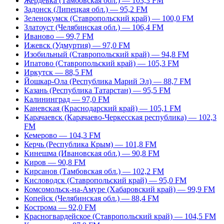
Жердевка (Тамбовская обл.) — 103,3 FM
Задонск (Липецкая обл.) — 95,2 FM
Зеленокумск (Ставропольский край) — 100,0 FM
Златоуст (Челябинская обл.) — 106,4 FM
Иваново — 99,7 FM
Ижевск (Удмуртия) — 97,0 FM
Изобильный (Ставропольский край) — 94,8 FM
Ипатово (Ставропольский край) — 105,3 FM
Иркутск — 88,5 FM
Йошкар-Ола (Республика Марий Эл) — 88,7 FM
Казань (Республика Татарстан) — 95,5 FM
Калининград — 97,0 FM
Каневская (Краснодарский край) — 105,1 FM
Карачаевск (Карачаево-Черкесская республика) — 102,3
FM
Кемерово — 104,3 FM
Керчь (Республика Крым) — 101,8 FM
Кинешма (Ивановская обл.) — 90,8 FM
Киров — 90,8 FM
Кирсанов (Тамбовская обл.) — 102,2 FM
Кисловодск (Ставропольский край) — 95,0 FM
Комсомольск-на-Амуре (Хабаровский край) — 99,9 FM
Копейск (Челябинская обл.) — 88,4 FM
Кострома — 92,0 FM
Красногвардейское (Ставропольский край) — 104,5 FM