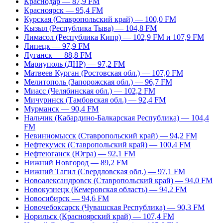
Краснодар — 87,9 FM
Красноярск — 95,4 FM
Курская (Ставропольский край) — 100,0 FM
Кызыл (Республика Тыва) — 104,8 FM
Лимасол (Республика Кипр) — 102,9 FM и 107,9 FM
Липецк — 97,9 FM
Луганск — 88,8 FM
Мариуполь (ДНР) — 97,2 FM
Матвеев Курган (Ростовская обл.) — 107,0 FM
Мелитополь (Запорожская обл.) — 96,7 FM
Миасс (Челябинская обл.) — 102,2 FM
Мичуринск (Тамбовская обл.) — 92,4 FM
Мурманск — 90,4 FM
Нальчик (Кабардино-Балкарская Республика) — 104,4
FM
Невинномысск (Ставропольский край) — 94,2 FM
Нефтекумск (Ставропольский край) — 100,4 FM
Нефтеюганск (Югра) — 92,1 FM
Нижний Новгород — 89,2 FM
Нижний Тагил (Свердловская обл.) — 97,1 FM
Новоалександровск (Ставропольский край) — 94,0 FM
Новокузнецк (Кемеровская область) — 94,2 FM
Новосибирск — 94,6 FM
Новочебоксарск (Чувашская Республика) — 90,3 FM
Норильск (Красноярский край) — 107,4 FM