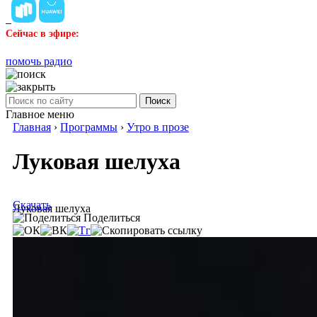
Сейчас в эфире:
помочь радио
Поиск
Главное меню
Главная
›
Программы
›
Утро в прозе
Луковая шелуха
Скачать
Луковая шелуха
Поделиться