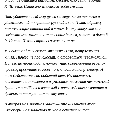
описание детства Барчонка, дворянского сына, в конце
XVIII века. Написано им многие годы спустя.
Это удивительный мир русского верующего человека и
удивительный по красоте русский язык. И это образец
потрясающих отношений в семье. И эту книгу, как мне
когда-то моя мама, я читал своим детям, которым было 8,
9, 12 лет. И этих троих сажал и читал.
И 12-летний сын сказал мне так: «Пап, потрясающая
книга. Ничего не происходит, а оторваться невозможно».
Ничего не происходит, потому что современный ребёнок
привык, простите за моветон, к постоянному экшену. А
там действительно событий нет. Но настолько
внимательно показаны и изучаются движения человеческой
души, что ребёнок и взрослый с наслаждением смотрят и
буквально растут, читая эту книгу.
А вторая моя любимая книга — это «Планета людей»
Экзюпери. Большинство из нас в детстве читали