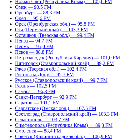
Новый Свет (Республика Крым) — 105,6 FM
Омск — 90,5 FM
Оренбург — 88,3 FM
Орёл — 95,6 FM
Орск (Оренбургская обл.) — 95,8 FM
Оса (Пермский край) — 103,3 FM
Осташков (Тверская обл.) — 99,4 FM
Пенза — 94,7 FM
Пермь — 95,0 FM
Псков — 88,8 FM
Петрозаводск (Республика Карелия) — 101,0 FM
Пятигорск (Ставропольский край) — 89,2 FM
Ржев (Тверская обл.) — 102,4 FM
Ростов-на-Дону — 95,7 FM
Русское (Ставропольский край) — 99,7 FM
Рязань — 102,5 FM
Самара — 96,8 FM
Санкт-Петербург — 92,9 FM
Саратов — 101,1 FM
Саргатское (Омская обл.) — 107,5 FM
Светлоград (Ставропольский край) — 103,3 FM
Севастополь — 103,7 FM
Симферополь (Республика Крым) — 89,3 FM
Смоленск — 88,4 FM
Советск (Калининградская обл.) — 106,9 FM