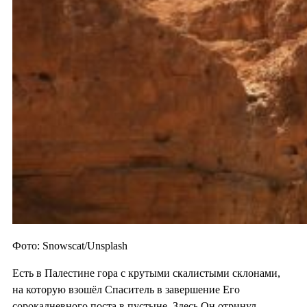
Фото: Snowscat/Unsplash
Есть в Палестине гора с крутыми скалистыми склонами,
на которую взошёл Спаситель в завершение Его
сорокадневного поста в пустыне. Здесь Он отринул