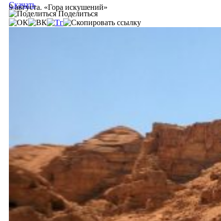
Скачать
9 августа. «Гора искушений»
Поделиться