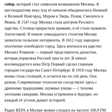
собор
, который стал символом возвышения Москвы. К
шестнадцатому веку под её началом объединились Нижний
и Великий Новгород, Муром и Тверь, Псков, Смоленск и
Рязань. В 1547 году Москва стала центром Русского
царства. Столица прирастала храмами, и её стали называть
Златоглавой. В начале семнадцатого столетия Москву
захватили польские интервенты. В 1612 году народное
ополчение освободило город. Здесь венчался на царство
Михаил Романов — первый представитель династии,
которая управляла Россией триста лет. В начале
восемнадцатого века Петр Первый сделал главным
городом государства Санкт-Петербург. В 1918 году Москва
вновь стала столицей, и остается ею по сей день. Она
разная. Современные технологии соседствуют здесь с
древними традициями, шумные улицы — с тихими
уютными скверами. Москва устремлена в будущее, но
каждый её уголок дышит историей.
Радио ВЕРА в Москве можно слушать на частоте 100,9 FM