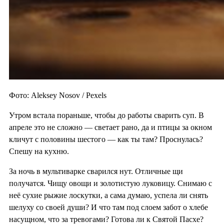
Фото: Aleksey Nosov / Pexels
Утром встала пораньше, чтобы до работы сварить суп. В
апреле это не сложно — светает рано, да и птицы за окном
кличут с половины шестого — как ты там? Проснулась?
Спешу на кухню.
За ночь в мультиварке сварился нут. Отличные щи
получатся. Чищу овощи и золотистую луковицу. Снимаю с
неё сухие рыжие лоскутки, а сама думаю, успела ли снять
шелуху со своей души? И что там под слоем забот о хлебе
насущном, что за тревогами? Готова ли к Святой Пасхе?