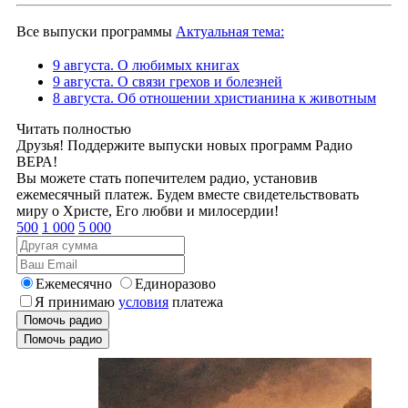
Все выпуски программы
Актуальная тема:
9 августа. О любимых книгах
9 августа. О связи грехов и болезней
8 августа. Об отношении христианина к животным
Читать полностью
Друзья! Поддержите выпуски новых программ Радио
ВЕРА!
Вы можете стать попечителем радио, установив
ежемесячный платеж. Будем вместе свидетельствовать
миру о Христе, Его любви и милосердии!
500
1 000
5 000
Ежемесячно
Единоразово
Я принимаю
условия
платежа
Помочь радио
Помочь радио