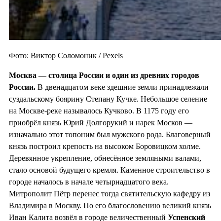
Фото: Виктор Соломоник / Pexels
Москва — столица России и один из
древних городов
России.
В двенадцатом веке здешние земли принадлежали
суздальскому боярину Степану Кучке. Небольшое селение
на Москве-реке называлось Кучково. В 1175 году его
приобрёл князь Юрий Долгорукий и нарек Москов —
изначально этот топоним был мужского рода. Благоверный
князь построил крепость на высоком Боровицком холме.
Деревянное укрепление, обнесённое земляными валами,
стало основой будущего кремля. Каменное строительство в
городе началось в начале четырнадцатого века.
Митрополит Пётр перенес тогда святительскую кафедру из
Владимира в Москву. По его благословению великий князь
Иван Калита возвёл в городе величественный
Успенский