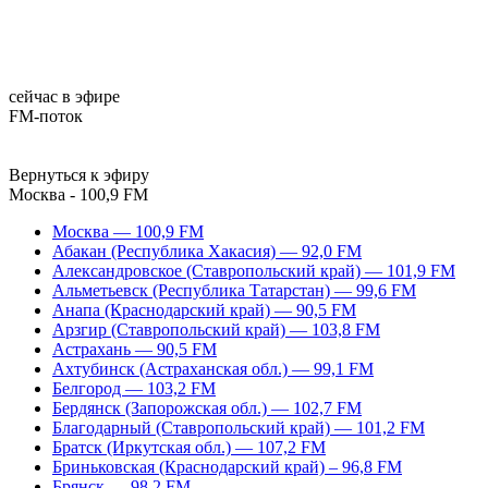
сейчас в эфире
FM-поток
Вернуться к эфиру
Москва - 100,9 FM
Москва — 100,9 FM
Абакан (Республика Хакасия) — 92,0 FM
Александровское (Ставропольский край) — 101,9 FM
Альметьевск (Республика Татарстан) — 99,6 FM
Анапа (Краснодарский край) — 90,5 FM
Арзгир (Ставропольский край) — 103,8 FM
Астрахань — 90,5 FM
Ахтубинск (Астраханская обл.) — 99,1 FM
Белгород — 103,2 FM
Бердянск (Запорожская обл.) — 102,7 FM
Благодарный (Ставропольский край) — 101,2 FM
Братск (Иркутская обл.) — 107,2 FM
Бриньковская (Краснодарский край) – 96,8 FM
Брянск — 98,2 FM