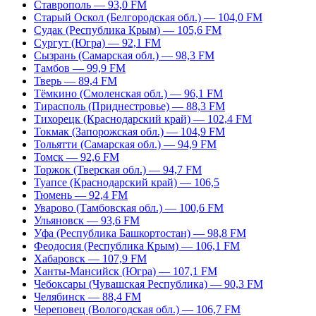
Ставрополь — 93,0 FM
Старый Оскол (Белгородская обл.) — 104,0 FM
Судак (Республика Крым) — 105,6 FM
Сургут (Югра) — 92,1 FM
Сызрань (Самарская обл.) — 98,3 FM
Тамбов — 99,9 FM
Тверь — 89,4 FM
Тёмкино (Смоленская обл.) — 96,1 FM
Тирасполь (Приднестровье) — 88,3 FM
Тихорецк (Краснодарский край) — 102,4 FM
Токмак (Запорожская обл.) — 104,9 FM
Тольятти (Самарская обл.) — 94,9 FM
Томск — 92,6 FM
Торжок (Тверская обл.) — 94,7 FM
Туапсе (Краснодарский край) — 106,5
Тюмень — 92,4 FM
Уварово (Тамбовская обл.) — 100,6 FM
Ульяновск — 93,6 FM
Уфа (Республика Башкортостан) — 98,8 FM
Феодосия (Республика Крым) — 106,1 FM
Хабаровск — 107,9 FM
Ханты-Мансийск (Югра) — 107,1 FM
Чебоксары (Чувашская Республика) — 90,3 FM
Челябинск — 88,4 FM
Череповец (Вологодская обл.) — 106,7 FM