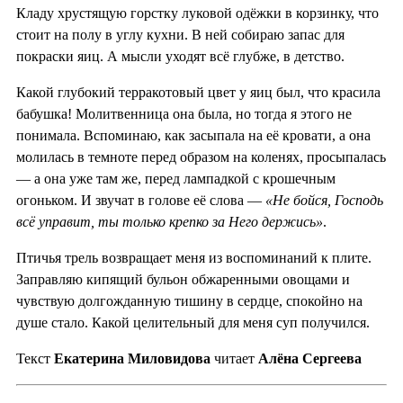
Кладу хрустящую горстку луковой одёжки в корзинку, что
стоит на полу в углу кухни. В ней собираю запас для
покраски яиц. А мысли уходят всё глубже, в детство.
Какой глубокий терракотовый цвет у яиц был, что красила
бабушка! Молитвенница она была, но тогда я этого не
понимала. Вспоминаю, как засыпала на её кровати, а она
молилась в темноте перед образом на коленях, просыпалась
— а она уже там же, перед лампадкой с крошечным
огоньком. И звучат в голове её слова —
«Не бойся, Господь
всё управит, ты только крепко за Него держись»
.
Птичья трель возвращает меня из воспоминаний к плите.
Заправляю кипящий бульон обжаренными овощами и
чувствую долгожданную тишину в сердце, спокойно на
душе стало. Какой целительный для меня суп получился.
Текст
Екатерина Миловидова
читает
Алёна Сергеева