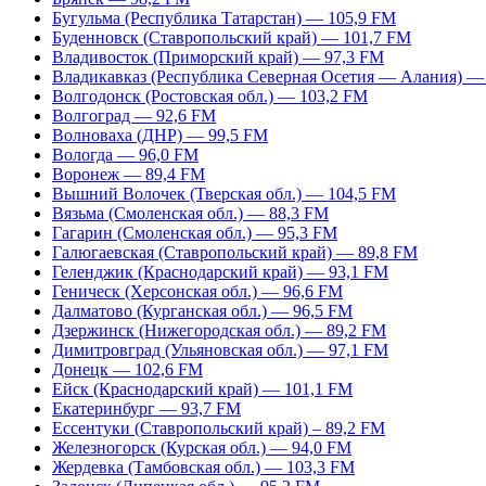
Бугульма (Республика Татарстан) — 105,9 FM
Буденновск (Ставропольский край) — 101,7 FM
Владивосток (Приморский край) — 97,3 FM
Владикавказ (Республика Северная Осетия — Алания) —
Волгодонск (Ростовская обл.) — 103,2 FM
Волгоград — 92,6 FM
Волноваха (ДНР) — 99,5 FM
Вологда — 96,0 FM
Воронеж — 89,4 FM
Вышний Волочек (Тверская обл.) — 104,5 FM
Вязьма (Смоленская обл.) — 88,3 FM
Гагарин (Смоленская обл.) — 95,3 FM
Галюгаевская (Ставропольский край) — 89,8 FM
Геленджик (Краснодарский край) — 93,1 FM
Геническ (Херсонская обл.) — 96,6 FM
Далматово (Курганская обл.) — 96,5 FM
Дзержинск (Нижегородская обл.) — 89,2 FM
Димитровград (Ульяновская обл.) — 97,1 FM
Донецк — 102,6 FM
Ейск (Краснодарский край) — 101,1 FM
Екатеринбург — 93,7 FM
Ессентуки (Ставропольский край) – 89,2 FM
Железногорск (Курская обл.) — 94,0 FM
Жердевка (Тамбовская обл.) — 103,3 FM