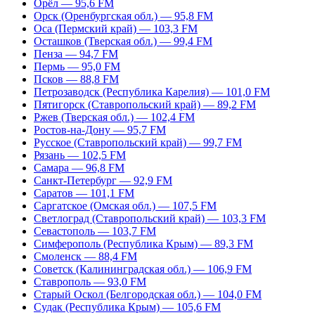
Орёл — 95,6 FM
Орск (Оренбургская обл.) — 95,8 FM
Оса (Пермский край) — 103,3 FM
Осташков (Тверская обл.) — 99,4 FM
Пенза — 94,7 FM
Пермь — 95,0 FM
Псков — 88,8 FM
Петрозаводск (Республика Карелия) — 101,0 FM
Пятигорск (Ставропольский край) — 89,2 FM
Ржев (Тверская обл.) — 102,4 FM
Ростов-на-Дону — 95,7 FM
Русское (Ставропольский край) — 99,7 FM
Рязань — 102,5 FM
Самара — 96,8 FM
Санкт-Петербург — 92,9 FM
Саратов — 101,1 FM
Саргатское (Омская обл.) — 107,5 FM
Светлоград (Ставропольский край) — 103,3 FM
Севастополь — 103,7 FM
Симферополь (Республика Крым) — 89,3 FM
Смоленск — 88,4 FM
Советск (Калининградская обл.) — 106,9 FM
Ставрополь — 93,0 FM
Старый Оскол (Белгородская обл.) — 104,0 FM
Судак (Республика Крым) — 105,6 FM