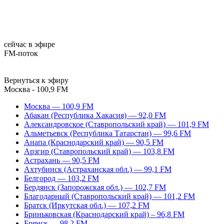
сейчас в эфире
FM-поток
Вернуться к эфиру
Москва - 100,9 FM
Москва — 100,9 FM
Абакан (Республика Хакасия) — 92,0 FM
Александровское (Ставропольский край) — 101,9 FM
Альметьевск (Республика Татарстан) — 99,6 FM
Анапа (Краснодарский край) — 90,5 FM
Арзгир (Ставропольский край) — 103,8 FM
Астрахань — 90,5 FM
Ахтубинск (Астраханская обл.) — 99,1 FM
Белгород — 103,2 FM
Бердянск (Запорожская обл.) — 102,7 FM
Благодарный (Ставропольский край) — 101,2 FM
Братск (Иркутская обл.) — 107,2 FM
Бриньковская (Краснодарский край) – 96,8 FM
Брянск — 98,2 FM