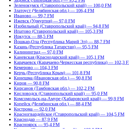
Задонск (Липецкая обл.) — 95,2 FM
Зеленокумск (Ставропольский край) — 100,0 FM
Златоуст (Челябинская обл.) — 106,4 FM
Иваново — 99,7 FM
Ижевск (Удмуртия) — 97,0 FM
Изобильный (Ставропольский край) — 94,8 FM
Ипатово (Ставропольский край) — 105,3 FM
Иркутск — 88,5 FM
Йошкар-Ола (Республика Марий Эл) — 88,7 FM
Казань (Республика Татарстан) — 95,5 FM
Калининград — 97,0 FM
Каневская (Краснодарский край) — 105,1 FM
Карачаевск (Карачаево-Черкесская республика) — 102,3 
Кемерово — 104,3 FM
Керчь (Республика Крым) — 101,8 FM
Кинешма (Ивановская обл.) — 90,8 FM
Киров — 90,8 FM
Кирсанов (Тамбовская обл.) — 102,2 FM
Кисловодск (Ставропольский край) — 95,0 FM
Комсомольск-на-Амуре (Хабаровский край) — 99,9 FM
Копейск (Челябинская обл.) — 88,4 FM
Кострома — 92,0 FM
Красногвардейское (Ставропольский край) — 104,5 FM
Краснодар — 87,9 FM
Красноярск — 95,4 FM