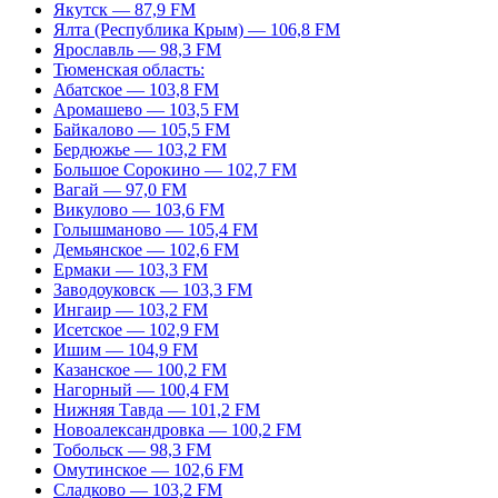
Якутск — 87,9 FM
Ялта (Республика Крым) — 106,8 FM
Ярославль — 98,3 FM
Тюменская область:
Абатское — 103,8 FM
Аромашево — 103,5 FM
Байкалово — 105,5 FM
Бердюжье — 103,2 FM
Большое Сорокино — 102,7 FM
Вагай — 97,0 FM
Викулово — 103,6 FM
Голышманово — 105,4 FM
Демьянское — 102,6 FM
Ермаки — 103,3 FM
Заводоуковск — 103,3 FM
Ингаир — 103,2 FM
Исетское — 102,9 FM
Ишим — 104,9 FM
Казанское — 100,2 FM
Нагорный — 100,4 FM
Нижняя Тавда — 101,2 FM
Новоалександровка — 100,2 FM
Тобольск — 98,3 FM
Омутинское — 102,6 FM
Сладково — 103,2 FM