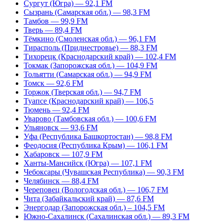
Сургут (Югра) — 92,1 FM
Сызрань (Самарская обл.) — 98,3 FM
Тамбов — 99,9 FM
Тверь — 89,4 FM
Тёмкино (Смоленская обл.) — 96,1 FM
Тирасполь (Приднестровье) — 88,3 FM
Тихорецк (Краснодарский край) — 102,4 FM
Токмак (Запорожская обл.) — 104,9 FM
Тольятти (Самарская обл.) — 94,9 FM
Томск — 92,6 FM
Торжок (Тверская обл.) — 94,7 FM
Туапсе (Краснодарский край) — 106,5
Тюмень — 92,4 FM
Уварово (Тамбовская обл.) — 100,6 FM
Ульяновск — 93,6 FM
Уфа (Республика Башкортостан) — 98,8 FM
Феодосия (Республика Крым) — 106,1 FM
Хабаровск — 107,9 FM
Ханты-Мансийск (Югра) — 107,1 FM
Чебоксары (Чувашская Республика) — 90,3 FM
Челябинск — 88,4 FM
Череповец (Вологодская обл.) — 106,7 FM
Чита (Забайкальский край) — 87,6 FM
Энергодар (Запорожская обл.) – 104,5 FM
Южно-Сахалинск (Сахалинская обл.) — 89,3 FM