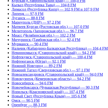
Курская (Ставропольский край) — 100,0 FM
Кызыл (Республика Тыва) — 104,8 FM
Лимасол (Республика Кипр) — 102,9 FM и 107,9 FM
Липецк — 97,9 FM
Луганск — 88,8 FM
Мариуполь (ДНР) — 97,2 FM
Матвеев Курган (Ростовская обл.) — 107,0 FM
Мелитополь (Запорожская обл.) — 96,7 FM
Миасс (Челябинская обл.) — 102,2 FM
Мичуринск (Тамбовская обл.) — 92,4 FM
Мурманск — 90,4 FM
Нальчик (Кабардино-Балкарская Республика) — 104,4 FM
Невинномысск (Ставропольский край) — 94,2 FM
Нефтекумск (Ставропольский край) — 100,4 FM
Нефтеюганск (Югра) — 92,1 FM
Нижний Новгород — 89,2 FM
Нижний Тагил (Свердловская обл.) — 97,1 FM
Новоалександровск (Ставропольский край) — 94,0 FM
Новокузнецк (Кемеровская область) — 94,2 FM
Новосибирск — 94,6 FM
Новочебоксарск (Чувашская Республика) — 90,3 FM
Норильск (Красноярский край) — 107,4 FM
Новый Свет (Республика Крым) — 105,6 FM
Омск — 90,5 FM
Оренбург — 88,3 FM