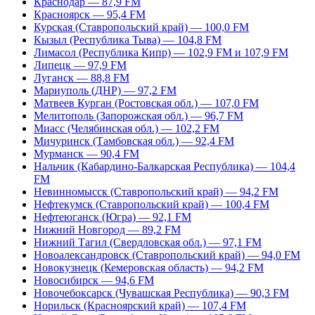
Краснодар — 87,9 FM
Красноярск — 95,4 FM
Курская (Ставропольский край) — 100,0 FM
Кызыл (Республика Тыва) — 104,8 FM
Лимасол (Республика Кипр) — 102,9 FM и 107,9 FM
Липецк — 97,9 FM
Луганск — 88,8 FM
Мариуполь (ДНР) — 97,2 FM
Матвеев Курган (Ростовская обл.) — 107,0 FM
Мелитополь (Запорожская обл.) — 96,7 FM
Миасс (Челябинская обл.) — 102,2 FM
Мичуринск (Тамбовская обл.) — 92,4 FM
Мурманск — 90,4 FM
Нальчик (Кабардино-Балкарская Республика) — 104,4
FM
Невинномысск (Ставропольский край) — 94,2 FM
Нефтекумск (Ставропольский край) — 100,4 FM
Нефтеюганск (Югра) — 92,1 FM
Нижний Новгород — 89,2 FM
Нижний Тагил (Свердловская обл.) — 97,1 FM
Новоалександровск (Ставропольский край) — 94,0 FM
Новокузнецк (Кемеровская область) — 94,2 FM
Новосибирск — 94,6 FM
Новочебоксарск (Чувашская Республика) — 90,3 FM
Норильск (Красноярский край) — 107,4 FM