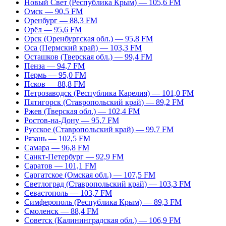
Новый Свет (Республика Крым) — 105,6 FM
Омск — 90,5 FM
Оренбург — 88,3 FM
Орёл — 95,6 FM
Орск (Оренбургская обл.) — 95,8 FM
Оса (Пермский край) — 103,3 FM
Осташков (Тверская обл.) — 99,4 FM
Пенза — 94,7 FM
Пермь — 95,0 FM
Псков — 88,8 FM
Петрозаводск (Республика Карелия) — 101,0 FM
Пятигорск (Ставропольский край) — 89,2 FM
Ржев (Тверская обл.) — 102,4 FM
Ростов-на-Дону — 95,7 FM
Русское (Ставропольский край) — 99,7 FM
Рязань — 102,5 FM
Самара — 96,8 FM
Санкт-Петербург — 92,9 FM
Саратов — 101,1 FM
Саргатское (Омская обл.) — 107,5 FM
Светлоград (Ставропольский край) — 103,3 FM
Севастополь — 103,7 FM
Симферополь (Республика Крым) — 89,3 FM
Смоленск — 88,4 FM
Советск (Калининградская обл.) — 106,9 FM