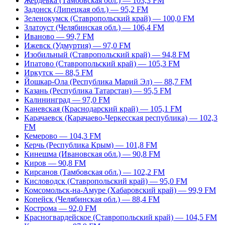
Жердевка (Тамбовская обл.) — 103,3 FM
Задонск (Липецкая обл.) — 95,2 FM
Зеленокумск (Ставропольский край) — 100,0 FM
Златоуст (Челябинская обл.) — 106,4 FM
Иваново — 99,7 FM
Ижевск (Удмуртия) — 97,0 FM
Изобильный (Ставропольский край) — 94,8 FM
Ипатово (Ставропольский край) — 105,3 FM
Иркутск — 88,5 FM
Йошкар-Ола (Республика Марий Эл) — 88,7 FM
Казань (Республика Татарстан) — 95,5 FM
Калининград — 97,0 FM
Каневская (Краснодарский край) — 105,1 FM
Карачаевск (Карачаево-Черкесская республика) — 102,3
FM
Кемерово — 104,3 FM
Керчь (Республика Крым) — 101,8 FM
Кинешма (Ивановская обл.) — 90,8 FM
Киров — 90,8 FM
Кирсанов (Тамбовская обл.) — 102,2 FM
Кисловодск (Ставропольский край) — 95,0 FM
Комсомольск-на-Амуре (Хабаровский край) — 99,9 FM
Копейск (Челябинская обл.) — 88,4 FM
Кострома — 92,0 FM
Красногвардейское (Ставропольский край) — 104,5 FM