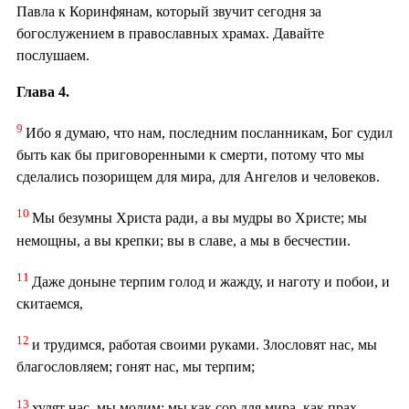
Павла к Коринфянам, который звучит сегодня за
богослужением в православных храмах. Давайте
послушаем.
Глава 4.
9
Ибо я думаю, что нам, последним посланникам, Бог судил
быть как бы приговоренными к смерти, потому что мы
сделались позорищем для мира, для Ангелов и человеков.
10
Мы безумны Христа ради, а вы мудры во Христе; мы
немощны, а вы крепки; вы в славе, а мы в бесчестии.
11
Даже доныне терпим голод и жажду, и наготу и побои, и
скитаемся,
12
и трудимся, работая своими руками. Злословят нас, мы
благословляем; гонят нас, мы терпим;
13
хулят нас, мы молим; мы как сор для мира, как прах,