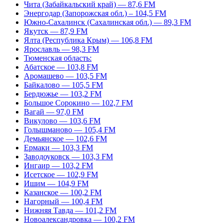
Чита (Забайкальский край) — 87,6 FM
Энергодар (Запорожская обл.) – 104,5 FM
Южно-Сахалинск (Сахалинская обл.) — 89,3 FM
Якутск — 87,9 FM
Ялта (Республика Крым) — 106,8 FM
Ярославль — 98,3 FM
Тюменская область:
Абатское — 103,8 FM
Аромашево — 103,5 FM
Байкалово — 105,5 FM
Бердюжье — 103,2 FM
Большое Сорокино — 102,7 FM
Вагай — 97,0 FM
Викулово — 103,6 FM
Голышманово — 105,4 FM
Демьянское — 102,6 FM
Ермаки — 103,3 FM
Заводоуковск — 103,3 FM
Ингаир — 103,2 FM
Исетское — 102,9 FM
Ишим — 104,9 FM
Казанское — 100,2 FM
Нагорный — 100,4 FM
Нижняя Тавда — 101,2 FM
Новоалександровка — 100,2 FM