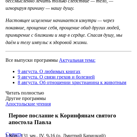
бессмысленно лечить только следствие — тело, —
игнорируя причину — нашу душу.
Настоящее исцеление начинается изнутри — через
покаяние, прощение себя, прощение обид других людей,
примирение с близкими и мир в сердце. Спасая душу, мы
даём и телу импульс к здоровой жизни.
Все выпуски программы
Актуальная тема:
9 августа. О любимых книгах
9 августа. О связи грехов и болезней
8 августа. Об отношении христианина к животным
Читать полностью
Другие программы
Апостольские чтения
Первое послание к Коринфянам святого
апостола Павла
Скачать
1 Кор., 131 зач., IV, 9-16 (о. Дмитрий Барицкий)