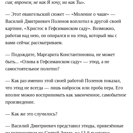
сия; впрочем, не как Я хочу, но
как Ты»
.
— Этот евангельский сюжет — «Моление о чаше» —
Василий Дмитриевич Поленов воплотил в другой своей
картине, «Христос в Гефсиманском саду». Возможно,
работая над нею, он опирался и на этюд, который мы с
вами сейчас рассматриваем.
— Подождите, Маргарита Константиновна, не может
быть... «Олива в Гефсиманском саду» — этюд, а не
самостоятельное полотно?
— Как раз именно этой своей работой Поленов показал,
что этюд не всегда — лишь набросок или проба пера. Его
вполне можно воспринимать как законченное, самобытное
произведение.
— Как же это случилось?
— Василий Дмитриевич представил этюды, привезённые
из путешествия по Святой Земле, на 13-й выставке