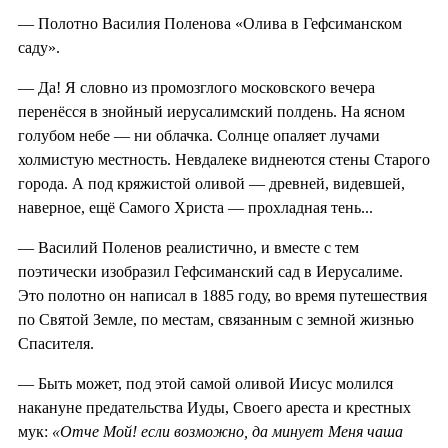
— Полотно Василия Поленова «Олива в Гефсиманском
саду».
— Да! Я словно из промозглого московского вечера
перенёсся в знойный иерусалимский полдень. На ясном
голубом небе — ни облачка. Солнце опаляет лучами
холмистую местность. Невдалеке виднеются стены Старого
города. А под кряжистой оливой — древней, видевшей,
наверное, ещё Самого Христа — прохладная тень...
— Василий Поленов реалистично, и вместе с тем
поэтически изобразил Гефсиманский сад в Иерусалиме.
Это полотно он написал в 1885 году, во время путешествия
по Святой Земле, по местам, связанным с земной жизнью
Спасителя.
— Быть может, под этой самой оливой Иисус молился
накануне предательства Иуды, Своего ареста и крестных
мук:
«Отче Мой! если возможно, да
минует Меня чаша