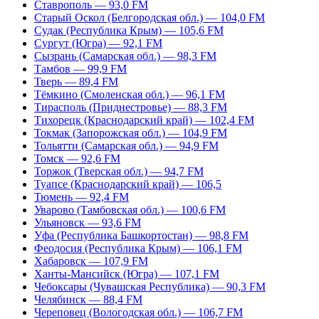
Ставрополь — 93,0 FM
Старый Оскол (Белгородская обл.) — 104,0 FM
Судак (Республика Крым) — 105,6 FM
Сургут (Югра) — 92,1 FM
Сызрань (Самарская обл.) — 98,3 FM
Тамбов — 99,9 FM
Тверь — 89,4 FM
Тёмкино (Смоленская обл.) — 96,1 FM
Тирасполь (Приднестровье) — 88,3 FM
Тихорецк (Краснодарский край) — 102,4 FM
Токмак (Запорожская обл.) — 104,9 FM
Тольятти (Самарская обл.) — 94,9 FM
Томск — 92,6 FM
Торжок (Тверская обл.) — 94,7 FM
Туапсе (Краснодарский край) — 106,5
Тюмень — 92,4 FM
Уварово (Тамбовская обл.) — 100,6 FM
Ульяновск — 93,6 FM
Уфа (Республика Башкортостан) — 98,8 FM
Феодосия (Республика Крым) — 106,1 FM
Хабаровск — 107,9 FM
Ханты-Мансийск (Югра) — 107,1 FM
Чебоксары (Чувашская Республика) — 90,3 FM
Челябинск — 88,4 FM
Череповец (Вологодская обл.) — 106,7 FM