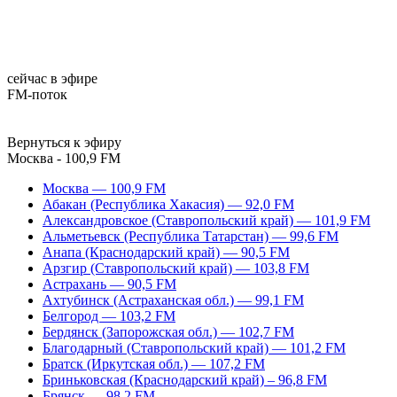
сейчас в эфире
FM-поток
Вернуться к эфиру
Москва - 100,9 FM
Москва — 100,9 FM
Абакан (Республика Хакасия) — 92,0 FM
Александровское (Ставропольский край) — 101,9 FM
Альметьевск (Республика Татарстан) — 99,6 FM
Анапа (Краснодарский край) — 90,5 FM
Арзгир (Ставропольский край) — 103,8 FM
Астрахань — 90,5 FM
Ахтубинск (Астраханская обл.) — 99,1 FM
Белгород — 103,2 FM
Бердянск (Запорожская обл.) — 102,7 FM
Благодарный (Ставропольский край) — 101,2 FM
Братск (Иркутская обл.) — 107,2 FM
Бриньковская (Краснодарский край) – 96,8 FM
Брянск — 98,2 FM