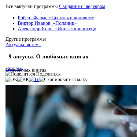
Все выпуски программы
Свидание с шедевром
Роберт Фальк. «Церковь в лиловом»
Виктор Иванов. «Полдник»
Александр Янов. «Инок-живописец»
Другие программы
Актуальная тема
9 августа. О любимых книгах
Скачать
О любимых книгах
Поделиться