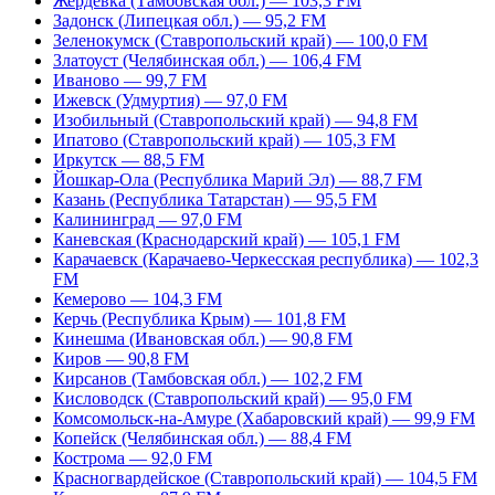
Жердевка (Тамбовская обл.) — 103,3 FM
Задонск (Липецкая обл.) — 95,2 FM
Зеленокумск (Ставропольский край) — 100,0 FM
Златоуст (Челябинская обл.) — 106,4 FM
Иваново — 99,7 FM
Ижевск (Удмуртия) — 97,0 FM
Изобильный (Ставропольский край) — 94,8 FM
Ипатово (Ставропольский край) — 105,3 FM
Иркутск — 88,5 FM
Йошкар-Ола (Республика Марий Эл) — 88,7 FM
Казань (Республика Татарстан) — 95,5 FM
Калининград — 97,0 FM
Каневская (Краснодарский край) — 105,1 FM
Карачаевск (Карачаево-Черкесская республика) — 102,3
FM
Кемерово — 104,3 FM
Керчь (Республика Крым) — 101,8 FM
Кинешма (Ивановская обл.) — 90,8 FM
Киров — 90,8 FM
Кирсанов (Тамбовская обл.) — 102,2 FM
Кисловодск (Ставропольский край) — 95,0 FM
Комсомольск-на-Амуре (Хабаровский край) — 99,9 FM
Копейск (Челябинская обл.) — 88,4 FM
Кострома — 92,0 FM
Красногвардейское (Ставропольский край) — 104,5 FM