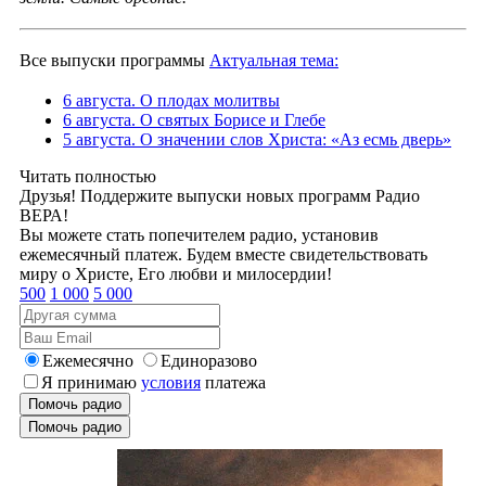
Все выпуски программы
Актуальная тема:
6 августа. О плодах молитвы
6 августа. О святых Борисе и Глебе
5 августа. О значении слов Христа: «Аз есмь дверь»
Читать полностью
Друзья! Поддержите выпуски новых программ Радио
ВЕРА!
Вы можете стать попечителем радио, установив
ежемесячный платеж. Будем вместе свидетельствовать
миру о Христе, Его любви и милосердии!
500
1 000
5 000
Ежемесячно
Единоразово
Я принимаю
условия
платежа
Помочь радио
Помочь радио