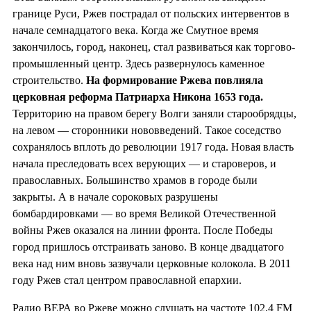
границе Руси, Ржев пострадал от польских интервентов в
начале семнадцатого века. Когда же Смутное время
закончилось, город, наконец, стал развиваться как торгово-
промышленный центр. Здесь развернулось каменное
строительство.
На
формирование Ржева повлияла
церковная реформа Патриарха Никона 1653
года.
Территорию на правом берегу Волги заняли старообрядцы,
на левом — сторонники нововведений. Такое соседство
сохранялось вплоть до революции 1917 года. Новая власть
начала преследовать всех верующих — и староверов, и
православных. Большинство храмов в городе были
закрыты. А в начале сороковых разрушены
бомбардировками — во время Великой Отечественной
войны Ржев оказался на линии фронта. После Победы
город пришлось отстраивать заново. В конце двадцатого
века над ним вновь зазвучали церковные колокола. В 2011
году Ржев стал центром православной епархии.
Радио ВЕРА во Ржеве можно слушать на частоте 102,4 FM