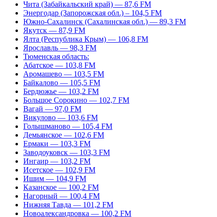
Чита (Забайкальский край) — 87,6 FM
Энергодар (Запорожская обл.) – 104,5 FM
Южно-Сахалинск (Сахалинская обл.) — 89,3 FM
Якутск — 87,9 FM
Ялта (Республика Крым) — 106,8 FM
Ярославль — 98,3 FM
Тюменская область:
Абатское — 103,8 FM
Аромашево — 103,5 FM
Байкалово — 105,5 FM
Бердюжье — 103,2 FM
Большое Сорокино — 102,7 FM
Вагай — 97,0 FM
Викулово — 103,6 FM
Голышманово — 105,4 FM
Демьянское — 102,6 FM
Ермаки — 103,3 FM
Заводоуковск — 103,3 FM
Ингаир — 103,2 FM
Исетское — 102,9 FM
Ишим — 104,9 FM
Казанское — 100,2 FM
Нагорный — 100,4 FM
Нижняя Тавда — 101,2 FM
Новоалександровка — 100,2 FM