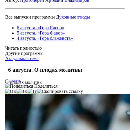
Автор:
Протоиерей Артемий Владимиров
Все выпуски программы
Духовные этюды
6 августа. «Гора Елеон»
5 августа. «Гора Фавор»
4 августа. «Гора блаженств»
Читать полностью
Другие программы
Актуальная тема
6 августа. О плодах молитвы
Скачать
О плодах молитвы
Поделиться