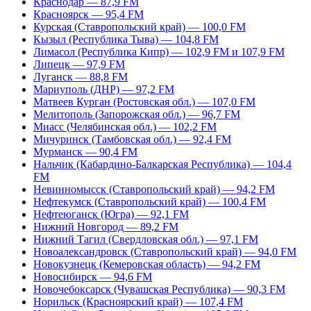
Краснодар — 87,9 FM
Красноярск — 95,4 FM
Курская (Ставропольский край) — 100,0 FM
Кызыл (Республика Тыва) — 104,8 FM
Лимасол (Республика Кипр) — 102,9 FM и 107,9 FM
Липецк — 97,9 FM
Луганск — 88,8 FM
Мариуполь (ДНР) — 97,2 FM
Матвеев Курган (Ростовская обл.) — 107,0 FM
Мелитополь (Запорожская обл.) — 96,7 FM
Миасс (Челябинская обл.) — 102,2 FM
Мичуринск (Тамбовская обл.) — 92,4 FM
Мурманск — 90,4 FM
Нальчик (Кабардино-Балкарская Республика) — 104,4
FM
Невинномысск (Ставропольский край) — 94,2 FM
Нефтекумск (Ставропольский край) — 100,4 FM
Нефтеюганск (Югра) — 92,1 FM
Нижний Новгород — 89,2 FM
Нижний Тагил (Свердловская обл.) — 97,1 FM
Новоалександровск (Ставропольский край) — 94,0 FM
Новокузнецк (Кемеровская область) — 94,2 FM
Новосибирск — 94,6 FM
Новочебоксарск (Чувашская Республика) — 90,3 FM
Норильск (Красноярский край) — 107,4 FM