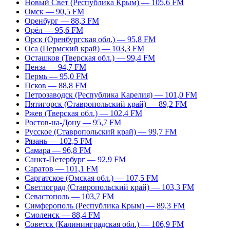
Новый Свет (Республика Крым) — 105,6 FM
Омск — 90,5 FM
Оренбург — 88,3 FM
Орёл — 95,6 FM
Орск (Оренбургская обл.) — 95,8 FM
Оса (Пермский край) — 103,3 FM
Осташков (Тверская обл.) — 99,4 FM
Пенза — 94,7 FM
Пермь — 95,0 FM
Псков — 88,8 FM
Петрозаводск (Республика Карелия) — 101,0 FM
Пятигорск (Ставропольский край) — 89,2 FM
Ржев (Тверская обл.) — 102,4 FM
Ростов-на-Дону — 95,7 FM
Русское (Ставропольский край) — 99,7 FM
Рязань — 102,5 FM
Самара — 96,8 FM
Санкт-Петербург — 92,9 FM
Саратов — 101,1 FM
Саргатское (Омская обл.) — 107,5 FM
Светлоград (Ставропольский край) — 103,3 FM
Севастополь — 103,7 FM
Симферополь (Республика Крым) — 89,3 FM
Смоленск — 88,4 FM
Советск (Калининградская обл.) — 106,9 FM