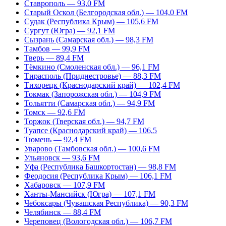
Ставрополь — 93,0 FM
Старый Оскол (Белгородская обл.) — 104,0 FM
Судак (Республика Крым) — 105,6 FM
Сургут (Югра) — 92,1 FM
Сызрань (Самарская обл.) — 98,3 FM
Тамбов — 99,9 FM
Тверь — 89,4 FM
Тёмкино (Смоленская обл.) — 96,1 FM
Тирасполь (Приднестровье) — 88,3 FM
Тихорецк (Краснодарский край) — 102,4 FM
Токмак (Запорожская обл.) — 104,9 FM
Тольятти (Самарская обл.) — 94,9 FM
Томск — 92,6 FM
Торжок (Тверская обл.) — 94,7 FM
Туапсе (Краснодарский край) — 106,5
Тюмень — 92,4 FM
Уварово (Тамбовская обл.) — 100,6 FM
Ульяновск — 93,6 FM
Уфа (Республика Башкортостан) — 98,8 FM
Феодосия (Республика Крым) — 106,1 FM
Хабаровск — 107,9 FM
Ханты-Мансийск (Югра) — 107,1 FM
Чебоксары (Чувашская Республика) — 90,3 FM
Челябинск — 88,4 FM
Череповец (Вологодская обл.) — 106,7 FM