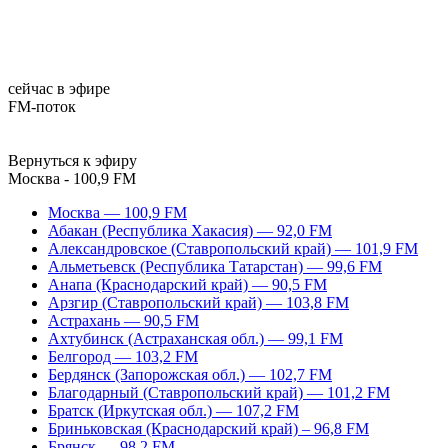
сейчас в эфире
FM-поток
Вернуться к эфиру
Москва - 100,9 FM
Москва — 100,9 FM
Абакан (Республика Хакасия) — 92,0 FM
Александровское (Ставропольский край) — 101,9 FM
Альметьевск (Республика Татарстан) — 99,6 FM
Анапа (Краснодарский край) — 90,5 FM
Арзгир (Ставропольский край) — 103,8 FM
Астрахань — 90,5 FM
Ахтубинск (Астраханская обл.) — 99,1 FM
Белгород — 103,2 FM
Бердянск (Запорожская обл.) — 102,7 FM
Благодарный (Ставропольский край) — 101,2 FM
Братск (Иркутская обл.) — 107,2 FM
Бриньковская (Краснодарский край) – 96,8 FM
Брянск — 98,2 FM