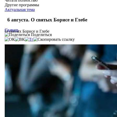
Читать полностью
Другие программы
Актуальная тема
6 августа. О святых Борисе и Глебе
Скачать
О святых Борисе и Глебе
Поделиться