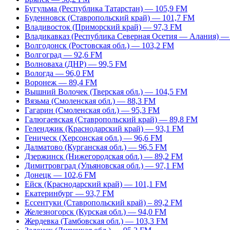
Бугульма (Республика Татарстан) — 105,9 FM
Буденновск (Ставропольский край) — 101,7 FM
Владивосток (Приморский край) — 97,3 FM
Владикавказ (Республика Северная Осетия — Алания) —
Волгодонск (Ростовская обл.) — 103,2 FM
Волгоград — 92,6 FM
Волноваха (ДНР) — 99,5 FM
Вологда — 96,0 FM
Воронеж — 89,4 FM
Вышний Волочек (Тверская обл.) — 104,5 FM
Вязьма (Смоленская обл.) — 88,3 FM
Гагарин (Смоленская обл.) — 95,3 FM
Галюгаевская (Ставропольский край) — 89,8 FM
Геленджик (Краснодарский край) — 93,1 FM
Геническ (Херсонская обл.) — 96,6 FM
Далматово (Курганская обл.) — 96,5 FM
Дзержинск (Нижегородская обл.) — 89,2 FM
Димитровград (Ульяновская обл.) — 97,1 FM
Донецк — 102,6 FM
Ейск (Краснодарский край) — 101,1 FM
Екатеринбург — 93,7 FM
Ессентуки (Ставропольский край) – 89,2 FM
Железногорск (Курская обл.) — 94,0 FM
Жердевка (Тамбовская обл.) — 103,3 FM