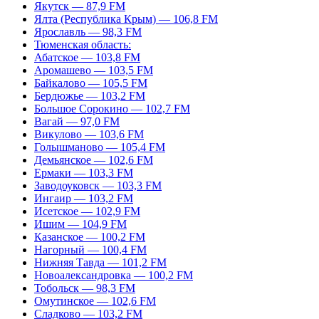
Якутск — 87,9 FM
Ялта (Республика Крым) — 106,8 FM
Ярославль — 98,3 FM
Тюменская область:
Абатское — 103,8 FM
Аромашево — 103,5 FM
Байкалово — 105,5 FM
Бердюжье — 103,2 FM
Большое Сорокино — 102,7 FM
Вагай — 97,0 FM
Викулово — 103,6 FM
Голышманово — 105,4 FM
Демьянское — 102,6 FM
Ермаки — 103,3 FM
Заводоуковск — 103,3 FM
Ингаир — 103,2 FM
Исетское — 102,9 FM
Ишим — 104,9 FM
Казанское — 100,2 FM
Нагорный — 100,4 FM
Нижняя Тавда — 101,2 FM
Новоалександровка — 100,2 FM
Тобольск — 98,3 FM
Омутинское — 102,6 FM
Сладково — 103,2 FM