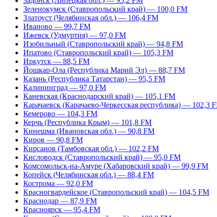
Задонск (Липецкая обл.) — 95,2 FM
Зеленокумск (Ставропольский край) — 100,0 FM
Златоуст (Челябинская обл.) — 106,4 FM
Иваново — 99,7 FM
Ижевск (Удмуртия) — 97,0 FM
Изобильный (Ставропольский край) — 94,8 FM
Ипатово (Ставропольский край) — 105,3 FM
Иркутск — 88,5 FM
Йошкар-Ола (Республика Марий Эл) — 88,7 FM
Казань (Республика Татарстан) — 95,5 FM
Калининград — 97,0 FM
Каневская (Краснодарский край) — 105,1 FM
Карачаевск (Карачаево-Черкесская республика) — 102,3 
Кемерово — 104,3 FM
Керчь (Республика Крым) — 101,8 FM
Кинешма (Ивановская обл.) — 90,8 FM
Киров — 90,8 FM
Кирсанов (Тамбовская обл.) — 102,2 FM
Кисловодск (Ставропольский край) — 95,0 FM
Комсомольск-на-Амуре (Хабаровский край) — 99,9 FM
Копейск (Челябинская обл.) — 88,4 FM
Кострома — 92,0 FM
Красногвардейское (Ставропольский край) — 104,5 FM
Краснодар — 87,9 FM
Красноярск — 95,4 FM