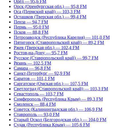
Орёл — 95,6 FM
Орск (Оренбургская обл.) — 95,8 FM
Оса (Пермский край) — 103,3 FM
Осташков (Тверская обл.) — 99,4 FM
Пенза — 94,7 FM
Пермь — 95,0 FM
Псков — 88,8 FM
Петрозаводск (Республика Карелия) — 101,0 FM
Пятигорск (Ставропольский край) — 89,2 FM
Ржев (Тверская обл.) — 102,4 FM
Ростов-на-Дону — 95,7 FM
Русское (Ставропольский край) — 99,7 FM
Рязань — 102,5 FM
Самара — 96,8 FM
Санкт-Петербург — 92,9 FM
Саратов — 101,1 FM
Саргатское (Омская обл.) — 107,5 FM
Светлоград (Ставропольский край) — 103,3 FM
Севастополь — 103,7 FM
Симферополь (Республика Крым) — 89,3 FM
Смоленск — 88,4 FM
Советск (Калининградская обл.) — 106,9 FM
Ставрополь — 93,0 FM
Старый Оскол (Белгородская обл.) — 104,0 FM
Судак (Республика Крым) — 105,6 FM