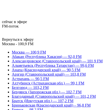
сейчас в эфире
FM-поток
Вернуться к эфиру
Москва - 100,9 FM
Москва — 100,9 FM
Абакан (Республика Хакасия) — 92,0 FM
Александровское (Ставропольский край) — 101,9 FM
Альметьевск (Республика Татарстан) — 99,6 FM
Анапа (Краснодарский край) — 90,5 FM
Арзгир (Ставропольский край) — 103,8 FM
Астрахань — 90,5 FM
Ахтубинск (Астраханская обл.) — 99,1 FM
Белгород — 103,2 FM
Бердянск (Запорожская обл.) — 102,7 FM
Благодарный (Ставропольский край) — 101,2 FM
Братск (Иркутская обл.) — 107,2 FM
Бриньковская (Краснодарский край) – 96,8 FM
Брянск — 98,2 FM