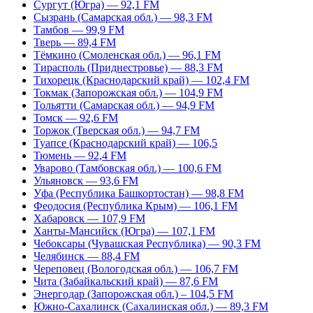
Сургут (Югра) — 92,1 FM
Сызрань (Самарская обл.) — 98,3 FM
Тамбов — 99,9 FM
Тверь — 89,4 FM
Тёмкино (Смоленская обл.) — 96,1 FM
Тирасполь (Приднестровье) — 88,3 FM
Тихорецк (Краснодарский край) — 102,4 FM
Токмак (Запорожская обл.) — 104,9 FM
Тольятти (Самарская обл.) — 94,9 FM
Томск — 92,6 FM
Торжок (Тверская обл.) — 94,7 FM
Туапсе (Краснодарский край) — 106,5
Тюмень — 92,4 FM
Уварово (Тамбовская обл.) — 100,6 FM
Ульяновск — 93,6 FM
Уфа (Республика Башкортостан) — 98,8 FM
Феодосия (Республика Крым) — 106,1 FM
Хабаровск — 107,9 FM
Ханты-Мансийск (Югра) — 107,1 FM
Чебоксары (Чувашская Республика) — 90,3 FM
Челябинск — 88,4 FM
Череповец (Вологодская обл.) — 106,7 FM
Чита (Забайкальский край) — 87,6 FM
Энергодар (Запорожская обл.) – 104,5 FM
Южно-Сахалинск (Сахалинская обл.) — 89,3 FM