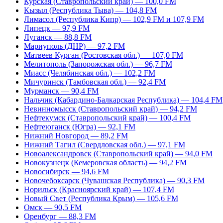
Курская (Ставропольский край) — 100,0 FM
Кызыл (Республика Тыва) — 104,8 FM
Лимасол (Республика Кипр) — 102,9 FM и 107,9 FM
Липецк — 97,9 FM
Луганск — 88,8 FM
Мариуполь (ДНР) — 97,2 FM
Матвеев Курган (Ростовская обл.) — 107,0 FM
Мелитополь (Запорожская обл.) — 96,7 FM
Миасс (Челябинская обл.) — 102,2 FM
Мичуринск (Тамбовская обл.) — 92,4 FM
Мурманск — 90,4 FM
Нальчик (Кабардино-Балкарская Республика) — 104,4 FM
Невинномысск (Ставропольский край) — 94,2 FM
Нефтекумск (Ставропольский край) — 100,4 FM
Нефтеюганск (Югра) — 92,1 FM
Нижний Новгород — 89,2 FM
Нижний Тагил (Свердловская обл.) — 97,1 FM
Новоалександровск (Ставропольский край) — 94,0 FM
Новокузнецк (Кемеровская область) — 94,2 FM
Новосибирск — 94,6 FM
Новочебоксарск (Чувашская Республика) — 90,3 FM
Норильск (Красноярский край) — 107,4 FM
Новый Свет (Республика Крым) — 105,6 FM
Омск — 90,5 FM
Оренбург — 88,3 FM