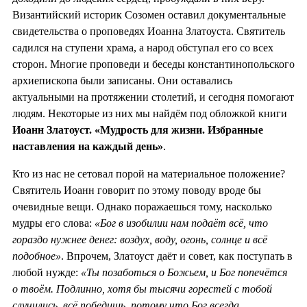
Византийский историк Созомен оставил документальные
свидетельства о проповедях Иоанна Златоуста. Святитель
садился на ступени храма, а народ обступал его со всех
сторон. Многие проповеди и беседы константинопольского
архиепископа были записаны. Они оставались
актуальными на протяжении столетий, и сегодня помогают
людям. Некоторые из них мы найдём под обложкой книги
Иоанн Златоуст.
«Мудрость для жизни. Избранные
наставления на каждый день»
.
Кто из нас не сетовал порой на материальное положение?
Святитель Иоанн говорит по этому поводу вроде бы
очевидные вещи. Однако поражаешься тому, насколько
мудры его слова:
«Бог в изобилии нам подаёт всё, что
гораздо нужнее денег: воздух, воду, огонь, солнце и всё
подобное»
. Впрочем, Златоуст даёт и совет, как поступать в
любой нужде:
«Ты позаботься о Божьем, и Бог попечётся
о твоём. Подлинно, хотя бы тысячи горестей с тобой
случились, всё победишь, потому что Бог всегда