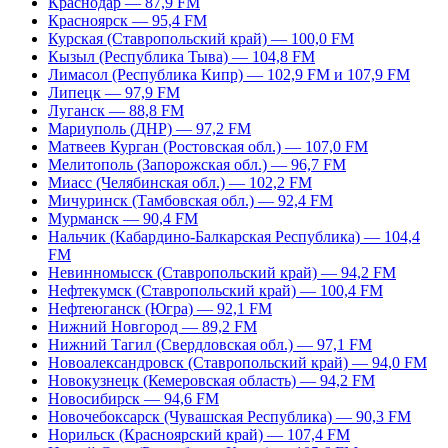
Краснодар — 87,9 FM
Красноярск — 95,4 FM
Курская (Ставропольский край) — 100,0 FM
Кызыл (Республика Тыва) — 104,8 FM
Лимасол (Республика Кипр) — 102,9 FM и 107,9 FM
Липецк — 97,9 FM
Луганск — 88,8 FM
Мариуполь (ДНР) — 97,2 FM
Матвеев Курган (Ростовская обл.) — 107,0 FM
Мелитополь (Запорожская обл.) — 96,7 FM
Миасс (Челябинская обл.) — 102,2 FM
Мичуринск (Тамбовская обл.) — 92,4 FM
Мурманск — 90,4 FM
Нальчик (Кабардино-Балкарская Республика) — 104,4
FM
Невинномысск (Ставропольский край) — 94,2 FM
Нефтекумск (Ставропольский край) — 100,4 FM
Нефтеюганск (Югра) — 92,1 FM
Нижний Новгород — 89,2 FM
Нижний Тагил (Свердловская обл.) — 97,1 FM
Новоалександровск (Ставропольский край) — 94,0 FM
Новокузнецк (Кемеровская область) — 94,2 FM
Новосибирск — 94,6 FM
Новочебоксарск (Чувашская Республика) — 90,3 FM
Норильск (Красноярский край) — 107,4 FM