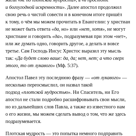
и богоугодной искренности»
. Далее апостол продолжил
свою речь о чистой совести и в конечном итоге пришёл
к тому, о чём мы можем прочитать в Евангелии: у христиан
не может быть ответа
«да, но»
или
«нет, хотя»
, не могут
христиане и говорить
«да»
, подразумевая при этом «нет»,
или же думать одно, говорить другое, а делать и вовсе
третье. Сам Господь Иисус Христос выразил эту мысль
так:
«Да будет слово ваше: да, да; нет, нет; а что сверх
этого, то от лукавого»
(Мф. 5:37).
Апостол Павел эту последнюю фразу —
«от лукавого»
—
несколько переосмыслил, он назвал такой
подход
«плотской мудростью»
. Ни Спаситель, ни Его
апостол не стали подробно расшифровывать свои мысли,
но из дальнейших слов Павла, а также из известного нам
о его жизни, мы можем сделать вывод о том, что же здесь
подразумевается.
Плотская мудрость — это попытка немного подправить