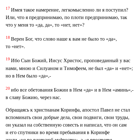
17
Имея такое намерение, легкомысленно ли я поступил?
Или, что я предпринимаю, по плоти предпринимаю, так
что у меня то «да, да», то «нет, нет»?
18
Верен Бог, что слово наше к вам не было то «да»,
то «нет».
19
Ибо Сын Божий, Иисус Христос, проповеданный у вас
нами, мною и Силуаном и Тимофеем, не был «да» и «нет»;
но в Нем было «да»,-
20
ибо все обетования Божии в Нем «да» и в Нем «аминь»,-
в славу Божию, через нас.
Обращаясь к христианам Коринфа, апостол Павел не стал
вспоминать свои добрые дела, свои подвиги, свои труды,
он указал на собственную совесть и написал, что он сам
и его спутники во время пребывания в Коринфе
жили
«не по плотской мудрости»
, а
«в простоте