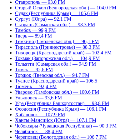
Ставрополь — 93,0 FM
Старый Оскол (Белгородская обл.) — 104,0 FM
Судак (Республика Крым) — 105,6 FM
Сургут (Югра) — 92,1 FM
Сызрань (Самарская обл.) — 98,3 FM
Тамбов — 99,9 FM
Тверь — 89,4 FM
Тёмкино (Смоленская обл.) — 96,1 FM
Тирасполь (Приднестровье) — 88,3 FM
Тихорецк (Краснодарский край) — 102,4 FM
Токмак (Запорожская обл.) — 104,9 FM
Тольятти (Самарская обл.) — 94,9 FM
Томск — 92,6 FM
Торжок (Тверская обл.) — 94,7 FM
Туапсе (Краснодарский край) — 106,5
Тюмень — 92,4 FM
Уварово (Тамбовская обл.) — 100,6 FM
Ульяновск — 93,6 FM
Уфа (Республика Башкортостан) — 98,8 FM
Феодосия (Республика Крым) — 106,1 FM
Хабаровск — 107,9 FM
Ханты-Мансийск (Югра) — 107,1 FM
Чебоксары (Чувашская Республика) — 90,3 FM
Челябинск — 88,4 FM
Череповец (Вологодская обл.) — 106,7 FM