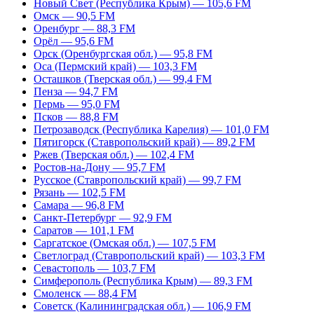
Новый Свет (Республика Крым) — 105,6 FM
Омск — 90,5 FM
Оренбург — 88,3 FM
Орёл — 95,6 FM
Орск (Оренбургская обл.) — 95,8 FM
Оса (Пермский край) — 103,3 FM
Осташков (Тверская обл.) — 99,4 FM
Пенза — 94,7 FM
Пермь — 95,0 FM
Псков — 88,8 FM
Петрозаводск (Республика Карелия) — 101,0 FM
Пятигорск (Ставропольский край) — 89,2 FM
Ржев (Тверская обл.) — 102,4 FM
Ростов-на-Дону — 95,7 FM
Русское (Ставропольский край) — 99,7 FM
Рязань — 102,5 FM
Самара — 96,8 FM
Санкт-Петербург — 92,9 FM
Саратов — 101,1 FM
Саргатское (Омская обл.) — 107,5 FM
Светлоград (Ставропольский край) — 103,3 FM
Севастополь — 103,7 FM
Симферополь (Республика Крым) — 89,3 FM
Смоленск — 88,4 FM
Советск (Калининградская обл.) — 106,9 FM