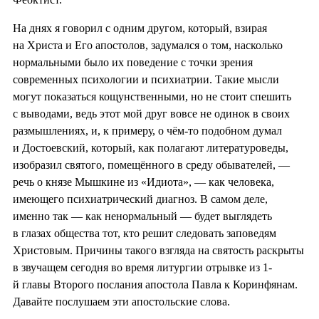
На днях я говорил с одним другом, который, взирая
на Христа и Его апостолов, задумался о том, насколько
нормальными было их поведение с точки зрения
современных психологии и психиатрии. Такие мысли
могут показаться кощунственными, но не стоит спешить
с выводами, ведь этот мой друг вовсе не одинок в своих
размышлениях, и, к примеру, о чём-то подобном думал
и Достоевский, который, как полагают литературоведы,
изобразил святого, помещённого в среду обывателей, —
речь о князе Мышкине из «Идиота», — как человека,
имеющего психиатрический диагноз. В самом деле,
именно так — как ненормальный — будет выглядеть
в глазах общества тот, кто решит следовать заповедям
Христовым. Причины такого взгляда на святость раскрыты
в звучащем сегодня во время литургии отрывке из 1-
й главы Второго послания апостола Павла к Коринфянам.
Давайте послушаем эти апостольские слова.