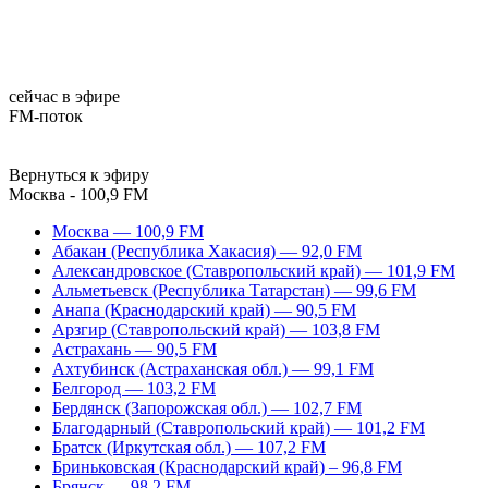
сейчас в эфире
FM-поток
Вернуться к эфиру
Москва - 100,9 FM
Москва — 100,9 FM
Абакан (Республика Хакасия) — 92,0 FM
Александровское (Ставропольский край) — 101,9 FM
Альметьевск (Республика Татарстан) — 99,6 FM
Анапа (Краснодарский край) — 90,5 FM
Арзгир (Ставропольский край) — 103,8 FM
Астрахань — 90,5 FM
Ахтубинск (Астраханская обл.) — 99,1 FM
Белгород — 103,2 FM
Бердянск (Запорожская обл.) — 102,7 FM
Благодарный (Ставропольский край) — 101,2 FM
Братск (Иркутская обл.) — 107,2 FM
Бриньковская (Краснодарский край) – 96,8 FM
Брянск — 98,2 FM