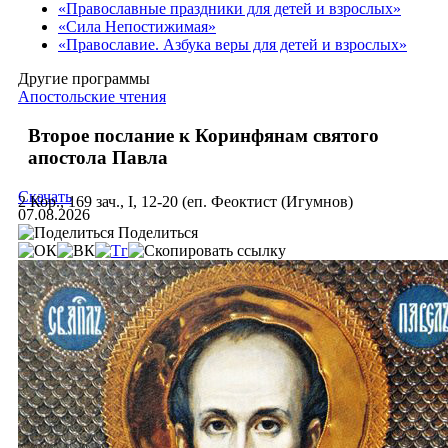
«Православные праздники для детей и взрослых»
«Сила Непостижимая»
«Православие. Азбука веры для детей и взрослых»
Другие программы
Апостольские чтения
Второе послание к Коринфянам святого
апостола Павла
Скачать
2 Кор., 169 зач., I, 12-20 (еп. Феоктист (Игумнов)
07.08.2026
Поделиться