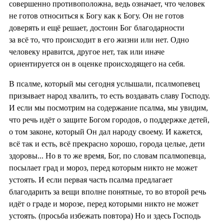
совершенно противоположна, ведь означает, что человек
не готов относиться к Богу как к Богу. Он не готов
доверять и ещё решает, достоин Бог благодарности
за всё то, что происходит в его жизни или нет. Одно
человеку нравится, другое нет, так или иначе
ориентируется он в оценке происходящего на себя.
В псалме, который мы сегодня услышали, псалмопевец
призывает народ хвалить, то есть воздавать славу Господу.
И если мы посмотрим на содержание псалма, мы увидим,
что речь идёт о защите Богом городов, о поддержке детей,
о том законе, который Он дал народу своему. И кажется,
всё так и есть, всё прекрасно хорошо, города целые, дети
здоровы... Но в то же время, Бог, по словам псалмопевца,
посылает град и мороз, перед которым никто не может
устоять. И если первая часть псалма предлагает
благодарить за вещи вполне понятные, то во второй речь
идёт о граде и морозе, перед которыми никто не может
устоять. (просьба избежать повтора) Но и здесь Господь