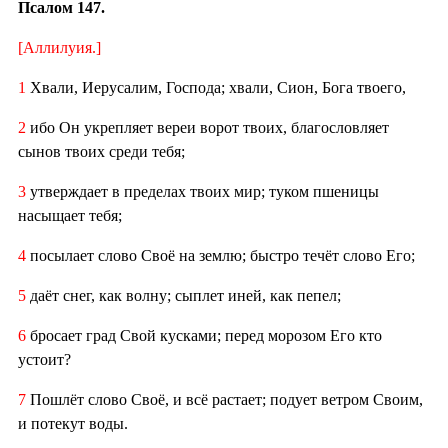
Псалом 147.
[Аллилуия.]
1
Хвали, Иерусалим, Господа; хвали, Сион, Бога твоего,
2
ибо Он укрепляет вереи ворот твоих, благословляет
сынов твоих среди тебя;
3
утверждает в пределах твоих мир; туком пшеницы
насыщает тебя;
4
посылает слово Своё на землю; быстро течёт слово Его;
5
даёт снег, как волну; сыплет иней, как пепел;
6
бросает град Свой кусками; перед морозом Его кто
устоит?
7
Пошлёт слово Своё, и всё растает; подует ветром Своим,
и потекут воды.