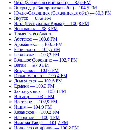
Чита (Забайкальский край) — 87,6 FM
Энергодар (Запорожская обл.) – 104,5 FM
Южно-Сахалинск (Сахалинская обл.) — 89,3 FM
Якутск — 87,9 FM
Ялта (Республика Крым) — 106,8 FM
Ярославль — 98,3 FM
Тюменская область:
Абатское — 103,8 FM
Аромашево — 103,5 FM
Байкалово — 105,5 FM
Бердюжье — 103,2 FM
Большое Сорокино — 102,7 FM
Вагай — 97,0 FM
Викулово — 103,6 FM
Голышманово — 105,4 FM
Демьянское — 102,6 FM
Ермаки — 103,3 FM
Заводоуковск — 103,3 FM
Ингаир — 103,2 FM
Исетское — 102,9 FM
Ишим — 104,9 FM
Казанское — 100,2 FM
Нагорный — 100,4 FM
Нижняя Тавда — 101,2 FM
Новоалександровка — 100,2 FM