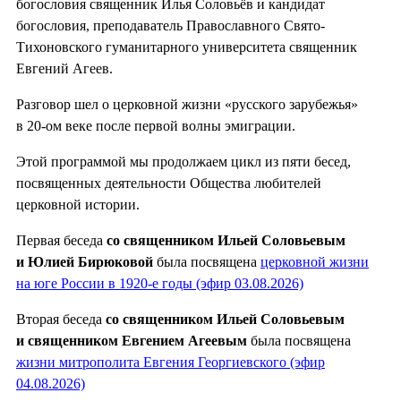
богословия священник Илья Соловьёв и кандидат
богословия, преподаватель Православного Свято-
Тихоновского гуманитарного университета священник
Евгений Агеев.
Разговор шел о церковной жизни «русского зарубежья»
в 20-ом веке после первой волны эмиграции.
Этой программой мы продолжаем цикл из пяти бесед,
посвященных деятельности Общества любителей
церковной истории.
Первая беседа
со священником Ильей Соловьевым
и Юлией Бирюковой
была посвящена
церковной жизни
на юге России в 1920-е годы (эфир 03.08.2026)
Вторая беседа
со священником Ильей Соловьевым
и священником Евгением Агеевым
была посвящена
жизни митрополита Евгения Георгиевского (эфир
04.08.2026)