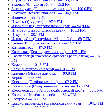
Жердевка (Тамбовская обл.) — 103,3 FM
Задонск (Липецкая обл.) — 95,2 FM
Зеленокумск (Ставропольский край) — 100,0 FM
Златоуст (Челябинская обл.) — 106,4 FM
Иваново — 99,7 FM
Ижевск (Удмуртия) — 97,0 FM
Изобильный (Ставропольский край) — 94,8 FM
Ипатово (Ставропольский край) — 105,3 FM
Иркутск — 88,5 FM
Йошкар-Ола (Республика Марий Эл) — 88,7 FM
Казань (Республика Татарстан) — 95,5 FM
Калининград — 97,0 FM
Каневская (Краснодарский край) — 105,1 FM
Карачаевск (Карачаево-Черкесская республика) — 102,3
FM
Кемерово — 104,3 FM
Керчь (Республика Крым) — 101,8 FM
Кинешма (Ивановская обл.) — 90,8 FM
Киров — 90,8 FM
Кирсанов (Тамбовская обл.) — 102,2 FM
Кисловодск (Ставропольский край) — 95,0 FM
Комсомольск-на-Амуре (Хабаровский край) — 99,9 FM
Копейск (Челябинская обл.) — 88,4 FM
Кострома — 92,0 FM
Красногвардейское (Ставропольский край) — 104,5 FM