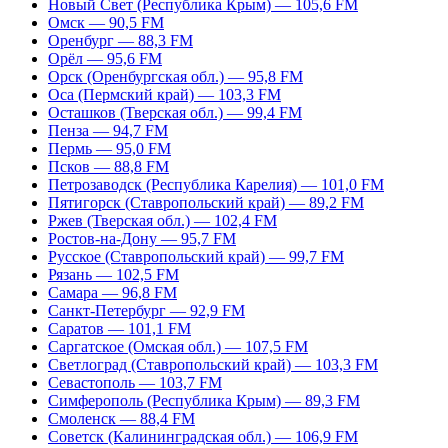
Новый Свет (Республика Крым) — 105,6 FM
Омск — 90,5 FM
Оренбург — 88,3 FM
Орёл — 95,6 FM
Орск (Оренбургская обл.) — 95,8 FM
Оса (Пермский край) — 103,3 FM
Осташков (Тверская обл.) — 99,4 FM
Пенза — 94,7 FM
Пермь — 95,0 FM
Псков — 88,8 FM
Петрозаводск (Республика Карелия) — 101,0 FM
Пятигорск (Ставропольский край) — 89,2 FM
Ржев (Тверская обл.) — 102,4 FM
Ростов-на-Дону — 95,7 FM
Русское (Ставропольский край) — 99,7 FM
Рязань — 102,5 FM
Самара — 96,8 FM
Санкт-Петербург — 92,9 FM
Саратов — 101,1 FM
Саргатское (Омская обл.) — 107,5 FM
Светлоград (Ставропольский край) — 103,3 FM
Севастополь — 103,7 FM
Симферополь (Республика Крым) — 89,3 FM
Смоленск — 88,4 FM
Советск (Калининградская обл.) — 106,9 FM