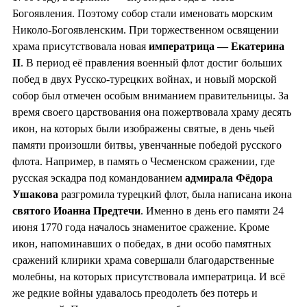
Богоявления. Поэтому собор стали именовать морским
Николо-Богоявленским. При торжественном освящении
храма присутствовала новая
императрица — Екатерина
II
. В период её правления военный флот достиг больших
побед в двух Русско-турецких войнах, и новый морской
собор был отмечен особым вниманием правительницы. За
время своего царствования она пожертвовала храму десять
икон, на которых были изображены святые, в день чьей
памяти произошли битвы, увенчанные победой русского
флота. Например, в память о Чесменском сражении, где
русская эскадра под командованием
адмирала Фёдора
Ушакова
разгромила турецкий флот, была написана икона
святого Иоанна Предтечи
. Именно в день его памяти 24
июня 1770 года началось знаменитое сражение. Кроме
икон, напоминавших о победах, в дни особо памятных
сражений клирики храма совершали благодарственные
молебны, на которых присутствовала императрица. И всё
же редкие войны удавалось преодолеть без потерь и