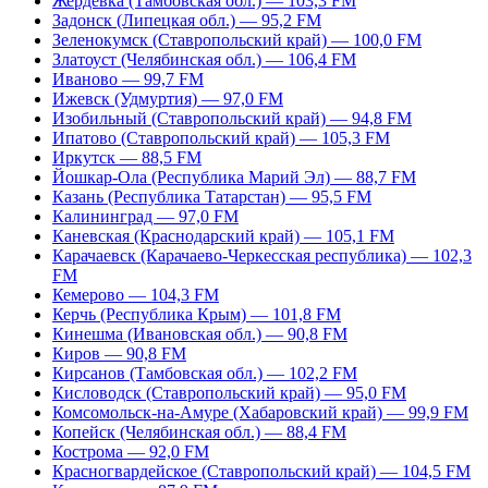
Жердевка (Тамбовская обл.) — 103,3 FM
Задонск (Липецкая обл.) — 95,2 FM
Зеленокумск (Ставропольский край) — 100,0 FM
Златоуст (Челябинская обл.) — 106,4 FM
Иваново — 99,7 FM
Ижевск (Удмуртия) — 97,0 FM
Изобильный (Ставропольский край) — 94,8 FM
Ипатово (Ставропольский край) — 105,3 FM
Иркутск — 88,5 FM
Йошкар-Ола (Республика Марий Эл) — 88,7 FM
Казань (Республика Татарстан) — 95,5 FM
Калининград — 97,0 FM
Каневская (Краснодарский край) — 105,1 FM
Карачаевск (Карачаево-Черкесская республика) — 102,3
FM
Кемерово — 104,3 FM
Керчь (Республика Крым) — 101,8 FM
Кинешма (Ивановская обл.) — 90,8 FM
Киров — 90,8 FM
Кирсанов (Тамбовская обл.) — 102,2 FM
Кисловодск (Ставропольский край) — 95,0 FM
Комсомольск-на-Амуре (Хабаровский край) — 99,9 FM
Копейск (Челябинская обл.) — 88,4 FM
Кострома — 92,0 FM
Красногвардейское (Ставропольский край) — 104,5 FM