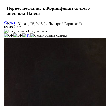
Первое послание к Коринфянам святого
апостола Павла
Скачать
1 Кор., 131 зач., IV, 9-16 (о. Дмитрий Барицкий)
09.08.2026
Поделиться