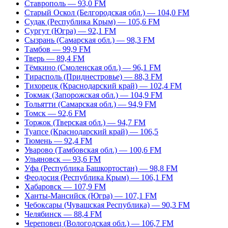
Ставрополь — 93,0 FM
Старый Оскол (Белгородская обл.) — 104,0 FM
Судак (Республика Крым) — 105,6 FM
Сургут (Югра) — 92,1 FM
Сызрань (Самарская обл.) — 98,3 FM
Тамбов — 99,9 FM
Тверь — 89,4 FM
Тёмкино (Смоленская обл.) — 96,1 FM
Тирасполь (Приднестровье) — 88,3 FM
Тихорецк (Краснодарский край) — 102,4 FM
Токмак (Запорожская обл.) — 104,9 FM
Тольятти (Самарская обл.) — 94,9 FM
Томск — 92,6 FM
Торжок (Тверская обл.) — 94,7 FM
Туапсе (Краснодарский край) — 106,5
Тюмень — 92,4 FM
Уварово (Тамбовская обл.) — 100,6 FM
Ульяновск — 93,6 FM
Уфа (Республика Башкортостан) — 98,8 FM
Феодосия (Республика Крым) — 106,1 FM
Хабаровск — 107,9 FM
Ханты-Мансийск (Югра) — 107,1 FM
Чебоксары (Чувашская Республика) — 90,3 FM
Челябинск — 88,4 FM
Череповец (Вологодская обл.) — 106,7 FM