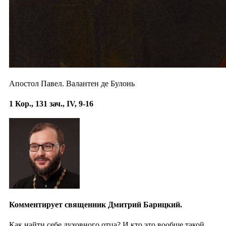
Апостол Павел. Валантен де Булонь
1 Кор., 131 зач., IV, 9-16
Комментирует священник Дмитрий Барицкий.
Как найти себе духовного отца? И кто это вообще такой,