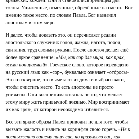
вражеских вождей. Они и становились зрелищем для
толпы. Униженные, осмеянные, обречённые на смерть. Вот
именно такое место, по словам Павла, Бог назначил
апостолам в этом мире.
И далее, чтобы доказать это, он перечисляет реалии
апостольского служения: голод, жажда, нагота, побои,
скитания, труд своими руками. После апостол делает ещё
более яркое сравнение:
«Мы, как сор для мира, как прах,
всеми попираемый»
. Греческое слово, которое переведено
на русский язык как «сор», буквально означает «отбросы».
Это то скверное, что выметают из дома и выбрасывают,
чтобы очистить место. То есть апостолы не просто
унижены. Они воспринимаются как нечто, что мешает
этому миру жить привычной жизнью. Мир воспринимает
их как грязь, от которой необходимо избавиться.
Все эти яркие образы Павел приводит не для того, чтобы
вызвать жалость и излить на коринфян свою горечь.
«Не к
постыжению вашему пишу сие, но вразумляю вас, как