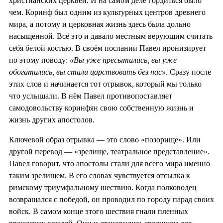
христианских церквей. И на самом деле гордиться было
чем. Коринф был одним из культурных центров древнего
мира, а потому и церковная жизнь здесь была дольно
насыщенной. Всё это и давало местным верующим считать
себя белой костью. В своём послании Павел иронизирует
по этому поводу:
«Вы уже пресытились, вы уже
обогатились, вы стали царствовать без нас»
. Сразу после
этих слов и начинается тот отрывок, который мы только
что услышали. В нём Павел противопоставляет
самодовольству коринфян свою собственную жизнь и
жизнь других апостолов.
Ключевой образ отрывка — это слово «позорище». Или
другой перевод — «зрелище, театральное представление».
Павел говорит, что апостолы стали для всего мира именно
таким зрелищем. В его словах чувствуется отсылка к
римскому триумфальному шествию. Когда полководец
возвращался с победой, он проводил по городу парад своих
войск. В самом конце этого шествия гнали пленных