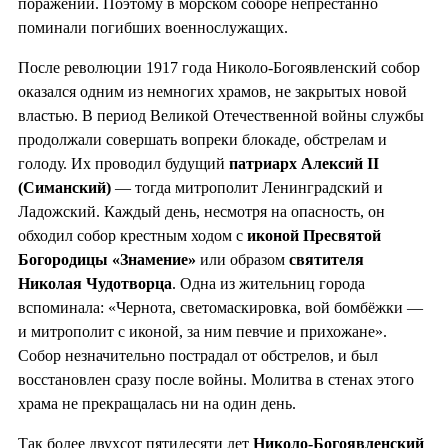
поражений. Поэтому в морском соборе непрестанно
поминали погибших военнослужащих.
После революции 1917 года Николо-Богоявленский собор
оказался одним из немногих храмов, не закрытых новой
властью. В период Великой Отечественной войны службы
продолжали совершать вопреки блокаде, обстрелам и
голоду. Их проводил будущий
патриарх Алексий II
(Симанский)
— тогда митрополит Ленинградский и
Ладожский. Каждый день, несмотря на опасность, он
обходил собор крестным ходом с
иконой Пресвятой
Богородицы «Знамение»
или образом
святителя
Николая Чудотворца
. Одна из жительниц города
вспоминала: «Чернота, светомаскировка, вой бомбёжки —
и митрополит с иконой, за ним певчие и прихожане».
Собор незначительно пострадал от обстрелов, и был
восстановлен сразу после войны. Молитва в стенах этого
храма не прекращалась ни на один день.
Так более двухсот пятидесяти лет
Николо-Богоявленский