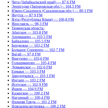
Чита (Забайкальский край) — 87,6 FM
Энергодар (Запорожская обл.) – 104,5 FM
Южно-Сахалинск (Сахалинская обл.) — 89,3 FM
Якутск — 87,9 FM
Ялта (Республика Крым) — 106,8 FM
Ярославль — 98,3 FM
Тюменская область:
Абатское — 103,8 FM
Аромашево — 103,5 FM
Байкалово — 105,5 FM
Бердюжье — 103,2 FM
Большое Сорокино — 102,7 FM
Вагай — 97,0 FM
Викулово — 103,6 FM
Голышманово — 105,4 FM
Демьянское — 102,6 FM
Ермаки — 103,3 FM
Заводоуковск — 103,3 FM
Ингаир — 103,2 FM
Исетское — 102,9 FM
Ишим — 104,9 FM
Казанское — 100,2 FM
Нагорный — 100,4 FM
Нижняя Тавда — 101,2 FM
Новоалександровка — 100,2 FM