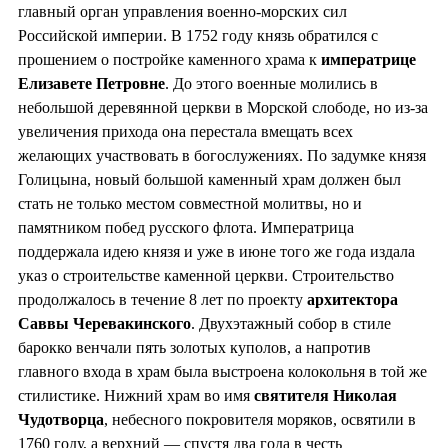
главный орган управления военно-морских сил
Российской империи. В 1752 году князь обратился с
прошением о постройке каменного храма к
императрице
Елизавете Петровне
. До этого военные молились в
небольшой деревянной церкви в Морской слободе, но из-за
увеличения прихода она перестала вмещать всех
желающих участвовать в богослужениях. По задумке князя
Голицына, новый большой каменный храм должен был
стать не только местом совместной молитвы, но и
памятником побед русского флота. Императрица
поддержала идею князя и уже в июне того же года издала
указ о строительстве каменной церкви. Строительство
продолжалось в течение 8 лет по проекту
архитектора
Саввы Черевакинского
. Двухэтажный собор в стиле
барокко венчали пять золотых куполов, а напротив
главного входа в храм была выстроена колокольня в той же
стилистике. Нижний храм во имя
святителя Николая
Чудотворца
, небесного покровителя моряков, освятили в
1760 году, а верхний — спустя два года в честь