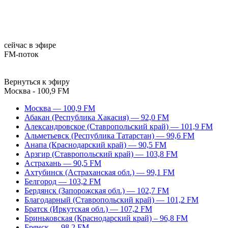
сейчас в эфире
FM-поток
Вернуться к эфиру
Москва - 100,9 FM
Москва — 100,9 FM
Абакан (Республика Хакасия) — 92,0 FM
Александровское (Ставропольский край) — 101,9 FM
Альметьевск (Республика Татарстан) — 99,6 FM
Анапа (Краснодарский край) — 90,5 FM
Арзгир (Ставропольский край) — 103,8 FM
Астрахань — 90,5 FM
Ахтубинск (Астраханская обл.) — 99,1 FM
Белгород — 103,2 FM
Бердянск (Запорожская обл.) — 102,7 FM
Благодарный (Ставропольский край) — 101,2 FM
Братск (Иркутская обл.) — 107,2 FM
Бриньковская (Краснодарский край) – 96,8 FM
Брянск — 98,2 FM