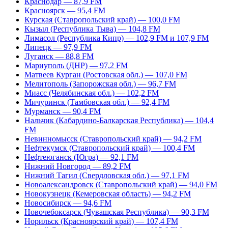
Краснодар — 87,9 FM
Красноярск — 95,4 FM
Курская (Ставропольский край) — 100,0 FM
Кызыл (Республика Тыва) — 104,8 FM
Лимасол (Республика Кипр) — 102,9 FM и 107,9 FM
Липецк — 97,9 FM
Луганск — 88,8 FM
Мариуполь (ДНР) — 97,2 FM
Матвеев Курган (Ростовская обл.) — 107,0 FM
Мелитополь (Запорожская обл.) — 96,7 FM
Миасс (Челябинская обл.) — 102,2 FM
Мичуринск (Тамбовская обл.) — 92,4 FM
Мурманск — 90,4 FM
Нальчик (Кабардино-Балкарская Республика) — 104,4
FM
Невинномысск (Ставропольский край) — 94,2 FM
Нефтекумск (Ставропольский край) — 100,4 FM
Нефтеюганск (Югра) — 92,1 FM
Нижний Новгород — 89,2 FM
Нижний Тагил (Свердловская обл.) — 97,1 FM
Новоалександровск (Ставропольский край) — 94,0 FM
Новокузнецк (Кемеровская область) — 94,2 FM
Новосибирск — 94,6 FM
Новочебоксарск (Чувашская Республика) — 90,3 FM
Норильск (Красноярский край) — 107,4 FM