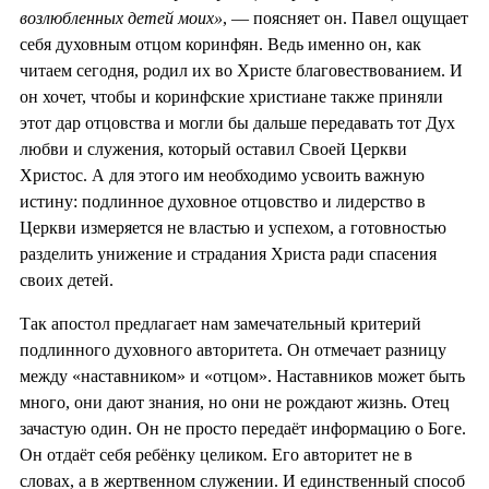
возлюбленных детей моих»
, — поясняет он. Павел ощущает
себя духовным отцом коринфян. Ведь именно он, как
читаем сегодня, родил их во Христе благовествованием. И
он хочет, чтобы и коринфские христиане также приняли
этот дар отцовства и могли бы дальше передавать тот Дух
любви и служения, который оставил Своей Церкви
Христос. А для этого им необходимо усвоить важную
истину: подлинное духовное отцовство и лидерство в
Церкви измеряется не властью и успехом, а готовностью
разделить унижение и страдания Христа ради спасения
своих детей.
Так апостол предлагает нам замечательный критерий
подлинного духовного авторитета. Он отмечает разницу
между «наставником» и «отцом». Наставников может быть
много, они дают знания, но они не рождают жизнь. Отец
зачастую один. Он не просто передаёт информацию о Боге.
Он отдаёт себя ребёнку целиком. Его авторитет не в
словах, а в жертвенном служении. И единственный способ