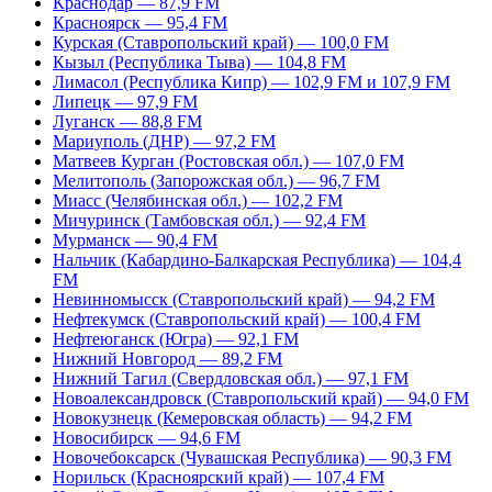
Краснодар — 87,9 FM
Красноярск — 95,4 FM
Курская (Ставропольский край) — 100,0 FM
Кызыл (Республика Тыва) — 104,8 FM
Лимасол (Республика Кипр) — 102,9 FM и 107,9 FM
Липецк — 97,9 FM
Луганск — 88,8 FM
Мариуполь (ДНР) — 97,2 FM
Матвеев Курган (Ростовская обл.) — 107,0 FM
Мелитополь (Запорожская обл.) — 96,7 FM
Миасс (Челябинская обл.) — 102,2 FM
Мичуринск (Тамбовская обл.) — 92,4 FM
Мурманск — 90,4 FM
Нальчик (Кабардино-Балкарская Республика) — 104,4
FM
Невинномысск (Ставропольский край) — 94,2 FM
Нефтекумск (Ставропольский край) — 100,4 FM
Нефтеюганск (Югра) — 92,1 FM
Нижний Новгород — 89,2 FM
Нижний Тагил (Свердловская обл.) — 97,1 FM
Новоалександровск (Ставропольский край) — 94,0 FM
Новокузнецк (Кемеровская область) — 94,2 FM
Новосибирск — 94,6 FM
Новочебоксарск (Чувашская Республика) — 90,3 FM
Норильск (Красноярский край) — 107,4 FM