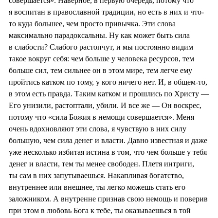
совершается». Наверное, в первую очередь, потому что
я воспитан в православной традиции, но есть в них и что-
то куда большее, чем просто привычка. Эти слова
максимально парадоксальны. Ну как может быть сила
в слабости? Слабого растопчут, и мы постоянно видим
такое вокруг себя: чем больше у человека ресурсов, тем
больше сил, тем сильнее он в этом мире, тем легче ему
пройтись катком по тому, у кого ничего нет. И, в общем-то,
в этом есть правда. Таким катком и прошлись по Христу —
Его унизили, растоптали, убили. И все же — Он воскрес,
потому что «сила Божия в немощи совершается». Меня
очень вдохновляют эти слова, я чувствую в них силу
большую, чем сила денег и власти. Давно известная и даже
уже несколько избитая истина в том, что чем больше у тебя
денег и власти, тем ты менее свободен. Плетя интриги,
ты сам в них запутываешься. Накапливая богатство,
внутреннее или внешнее, ты легко можешь стать его
заложником. А внутренне признав свою немощь и поверив
при этом в любовь Бога к тебе, ты оказываешься в той