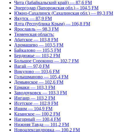
Чита (Забайкальский край) — 87,6 FM
Энергодар (Запорожская обл.) – 104,5 FM
Южно-Сахалинск (Сахалинская обл.) — 89,3 FM
Якутск — 87,9 FM
Ялта (Республика Крым) — 106,8 FM
Ярославль — 98,3 FM
Тюменская область:
Абатское — 103,8 FM
Аромашево — 103,5 FM
Байкалово — 105,5 FM
Бердюжье — 103,2 FM
Большое Сорокино — 102,7 FM
Вагай — 97,0 FM
Викулово — 103,6 FM
Голышманово — 105,4 FM
Демьянское — 102,6 FM
Ермаки — 103,3 FM
Заводоуковск — 103,3 FM
Ингаир — 103,2 FM
Исетское — 102,9 FM
Ишим — 104,9 FM
Казанское — 100,2 FM
Нагорный — 100,4 FM
Нижняя Тавда — 101,2 FM
Новоалександровка — 100,2 FM