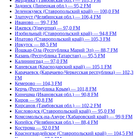
Жердевка (Тамбовская обл.) — 103,3 FM
Задонск (Липецкая обл.) — 95,2 FM
Зеленокумск (Ставропольский край) — 100,0 FM
Златоуст (Челябинская обл.) — 106,4 FM
Иваново — 99,7 FM
Ижевск (Удмуртия) — 97,0 FM
Изобильный (Ставропольский край) — 94,8 FM
Ипатово (Ставропольский край) — 105,3 FM
Иркутск — 88,5 FM
Йошкар-Ола (Республика Марий Эл) — 88,7 FM
Казань (Республика Татарстан) — 95,5 FM
Калининград — 97,0 FM
Каневская (Краснодарский край) — 105,1 FM
Карачаевск (Карачаево-Черкесская республика) — 102,3
FM
Кемерово — 104,3 FM
Керчь (Республика Крым) — 101,8 FM
Кинешма (Ивановская обл.) — 90,8 FM
Киров — 90,8 FM
Кирсанов (Тамбовская обл.) — 102,2 FM
Кисловодск (Ставропольский край) — 95,0 FM
Комсомольск-на-Амуре (Хабаровский край) — 99,9 FM
Копейск (Челябинская обл.) — 88,4 FM
Кострома — 92,0 FM
Красногвардейское (Ставропольский край) — 104,5 FM