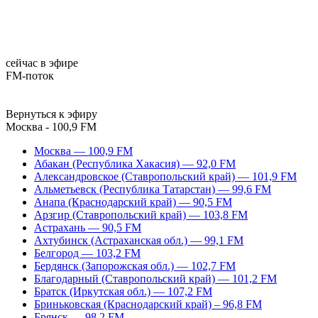
сейчас в эфире
FM-поток
Вернуться к эфиру
Москва - 100,9 FM
Москва — 100,9 FM
Абакан (Республика Хакасия) — 92,0 FM
Александровское (Ставропольский край) — 101,9 FM
Альметьевск (Республика Татарстан) — 99,6 FM
Анапа (Краснодарский край) — 90,5 FM
Арзгир (Ставропольский край) — 103,8 FM
Астрахань — 90,5 FM
Ахтубинск (Астраханская обл.) — 99,1 FM
Белгород — 103,2 FM
Бердянск (Запорожская обл.) — 102,7 FM
Благодарный (Ставропольский край) — 101,2 FM
Братск (Иркутская обл.) — 107,2 FM
Бриньковская (Краснодарский край) – 96,8 FM
Брянск — 98,2 FM