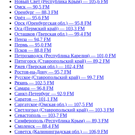
Новый Свет (Республика Крым) — 105,6 FM
Омск — 90,5 FM
Оренбург — 88,3 FM
Орёл — 95,6 FM
Орск (Оренбургская обл.) — 95,8 FM
Оса (Пермский край) — 103,3 FM
Осташков (Тверская обл.) — 99,4 FM
Пенза — 94,7 FM
Пермь — 95,0 FM
Псков — 88,8 FM
Петрозаводск (Республика Карелия) — 101,0 FM
Пятигорск (Ставропольский край) — 89,2 FM
Ржев (Тверская обл.) — 102,4 FM
Ростов-на-Дону — 95,7 FM
Русское (Ставропольский край) — 99,7 FM
Рязань — 102,5 FM
Самара — 96,8 FM
Санкт-Петербург — 92,9 FM
Саратов — 101,1 FM
Саргатское (Омская обл.) — 107,5 FM
Светлоград (Ставропольский край) — 103,3 FM
Севастополь — 103,7 FM
Симферополь (Республика Крым) — 89,3 FM
Смоленск — 88,4 FM
Советск (Калининградская обл.) — 106,9 FM