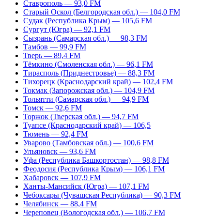
Ставрополь — 93,0 FM
Старый Оскол (Белгородская обл.) — 104,0 FM
Судак (Республика Крым) — 105,6 FM
Сургут (Югра) — 92,1 FM
Сызрань (Самарская обл.) — 98,3 FM
Тамбов — 99,9 FM
Тверь — 89,4 FM
Тёмкино (Смоленская обл.) — 96,1 FM
Тирасполь (Приднестровье) — 88,3 FM
Тихорецк (Краснодарский край) — 102,4 FM
Токмак (Запорожская обл.) — 104,9 FM
Тольятти (Самарская обл.) — 94,9 FM
Томск — 92,6 FM
Торжок (Тверская обл.) — 94,7 FM
Туапсе (Краснодарский край) — 106,5
Тюмень — 92,4 FM
Уварово (Тамбовская обл.) — 100,6 FM
Ульяновск — 93,6 FM
Уфа (Республика Башкортостан) — 98,8 FM
Феодосия (Республика Крым) — 106,1 FM
Хабаровск — 107,9 FM
Ханты-Мансийск (Югра) — 107,1 FM
Чебоксары (Чувашская Республика) — 90,3 FM
Челябинск — 88,4 FM
Череповец (Вологодская обл.) — 106,7 FM