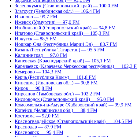
Задонск (Липецкая обл.) — 95,2 FM
Зеленокумск (Ставропольский край) — 100,0 FM
Златоуст (Челябинская обл.) — 106,4 FM
Иваново — 99,7 FM
Ижевск (Удмуртия) — 97,0 FM
Изобильный (Ставропольский край) — 94,8 FM
Ипатово (Ставропольский край) — 105,3 FM
Иркутск — 88,5 FM
Йошкар-Ола (Республика Марий Эл) — 88,7 FM
Казань (Республика Татарстан) — 95,5 FM
Калининград — 97,0 FM
Каневская (Краснодарский край) — 105,1 FM
Карачаевск (Карачаево-Черкесская республика) — 102,3 
Кемерово — 104,3 FM
Керчь (Республика Крым) — 101,8 FM
Кинешма (Ивановская обл.) — 90,8 FM
Киров — 90,8 FM
Кирсанов (Тамбовская обл.) — 102,2 FM
Кисловодск (Ставропольский край) — 95,0 FM
Комсомольск-на-Амуре (Хабаровский край) — 99,9 FM
Копейск (Челябинская обл.) — 88,4 FM
Кострома — 92,0 FM
Красногвардейское (Ставропольский край) — 104,5 FM
Краснодар — 87,9 FM
Красноярск — 95,4 FM