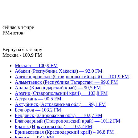
сейчас в эфире
FM-поток
Вернуться к эфиру
Москва - 100,9 FM
Москва — 100,9 FM
Абакан (Республика Хакасия) — 92,0 FM
Александровское (Ставропольский край) — 101,9 FM
Альметьевск (Республика Татарстан) — 99,6 FM
Анапа (Краснодарский край) — 90,5 FM
Арзгир (Ставропольский край) — 103,8 FM
Астрахань — 90,5 FM
Ахтубинск (Астраханская обл.) — 99,1 FM
Белгород — 103,2 FM
Бердянск (Запорожская обл.) — 102,7 FM
Благодарный (Ставропольский край) — 101,2 FM
Братск (Иркутская обл.) — 107,2 FM
Бриньковская (Краснодарский край) – 96,8 FM
Брянск — 98,2 FM