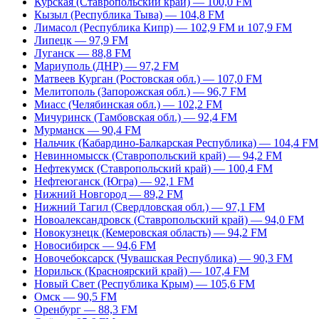
Курская (Ставропольский край) — 100,0 FM
Кызыл (Республика Тыва) — 104,8 FM
Лимасол (Республика Кипр) — 102,9 FM и 107,9 FM
Липецк — 97,9 FM
Луганск — 88,8 FM
Мариуполь (ДНР) — 97,2 FM
Матвеев Курган (Ростовская обл.) — 107,0 FM
Мелитополь (Запорожская обл.) — 96,7 FM
Миасс (Челябинская обл.) — 102,2 FM
Мичуринск (Тамбовская обл.) — 92,4 FM
Мурманск — 90,4 FM
Нальчик (Кабардино-Балкарская Республика) — 104,4 FM
Невинномысск (Ставропольский край) — 94,2 FM
Нефтекумск (Ставропольский край) — 100,4 FM
Нефтеюганск (Югра) — 92,1 FM
Нижний Новгород — 89,2 FM
Нижний Тагил (Свердловская обл.) — 97,1 FM
Новоалександровск (Ставропольский край) — 94,0 FM
Новокузнецк (Кемеровская область) — 94,2 FM
Новосибирск — 94,6 FM
Новочебоксарск (Чувашская Республика) — 90,3 FM
Норильск (Красноярский край) — 107,4 FM
Новый Свет (Республика Крым) — 105,6 FM
Омск — 90,5 FM
Оренбург — 88,3 FM