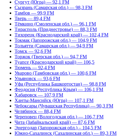
Сургут (Югра) — 92,1 FM
Сызрань (Самарская обл.) — 98,3 FM
Тамбов — 99,9 FM
Тверь — 89,4 FM
Тёмкино (Смоленская обл.) — 96,1 FM
Тирасполь (Приднестровье) — 88,3 FM
Тихорецк (Краснодарский край) — 102,4 FM
Токмак (Запорожская обл.) — 104,9 FM
Тольятти (Самарская обл.) — 94,9 FM
Томск — 92,6 FM
Торжок (Тверская обл.) — 94,7 FM
Туапсе (Краснодарский край) — 106,5
Тюмень — 92,4 FM
Уварово (Тамбовская обл.) — 100,6 FM
Ульяновск — 93,6 FM
Уфа (Республика Башкортостан) — 98,8 FM
Феодосия (Республика Крым) — 106,1 FM
Хабаровск — 107,9 FM
Ханты-Мансийск (Югра) — 107,1 FM
Чебоксары (Чувашская Республика) — 90,3 FM
Челябинск — 88,4 FM
Череповец (Вологодская обл.) — 106,7 FM
Чита (Забайкальский край) — 87,6 FM
Энергодар (Запорожская обл.) – 104,5 FM
Южно-Сахалинск (Сахалинская обл.) — 89,3 FM