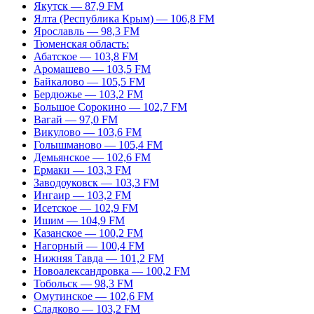
Якутск — 87,9 FM
Ялта (Республика Крым) — 106,8 FM
Ярославль — 98,3 FM
Тюменская область:
Абатское — 103,8 FM
Аромашево — 103,5 FM
Байкалово — 105,5 FM
Бердюжье — 103,2 FM
Большое Сорокино — 102,7 FM
Вагай — 97,0 FM
Викулово — 103,6 FM
Голышманово — 105,4 FM
Демьянское — 102,6 FM
Ермаки — 103,3 FM
Заводоуковск — 103,3 FM
Ингаир — 103,2 FM
Исетское — 102,9 FM
Ишим — 104,9 FM
Казанское — 100,2 FM
Нагорный — 100,4 FM
Нижняя Тавда — 101,2 FM
Новоалександровка — 100,2 FM
Тобольск — 98,3 FM
Омутинское — 102,6 FM
Сладково — 103,2 FM