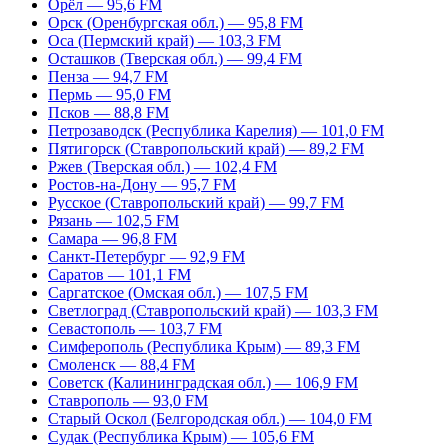
Орёл — 95,6 FM
Орск (Оренбургская обл.) — 95,8 FM
Оса (Пермский край) — 103,3 FM
Осташков (Тверская обл.) — 99,4 FM
Пенза — 94,7 FM
Пермь — 95,0 FM
Псков — 88,8 FM
Петрозаводск (Республика Карелия) — 101,0 FM
Пятигорск (Ставропольский край) — 89,2 FM
Ржев (Тверская обл.) — 102,4 FM
Ростов-на-Дону — 95,7 FM
Русское (Ставропольский край) — 99,7 FM
Рязань — 102,5 FM
Самара — 96,8 FM
Санкт-Петербург — 92,9 FM
Саратов — 101,1 FM
Саргатское (Омская обл.) — 107,5 FM
Светлоград (Ставропольский край) — 103,3 FM
Севастополь — 103,7 FM
Симферополь (Республика Крым) — 89,3 FM
Смоленск — 88,4 FM
Советск (Калининградская обл.) — 106,9 FM
Ставрополь — 93,0 FM
Старый Оскол (Белгородская обл.) — 104,0 FM
Судак (Республика Крым) — 105,6 FM