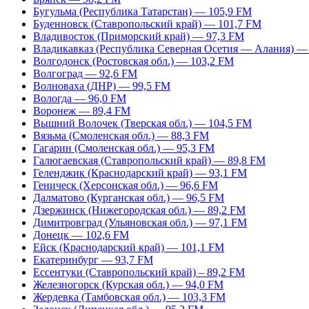
Бугульма (Республика Татарстан) — 105,9 FM
Буденновск (Ставропольский край) — 101,7 FM
Владивосток (Приморский край) — 97,3 FM
Владикавказ (Республика Северная Осетия — Алания) —
Волгодонск (Ростовская обл.) — 103,2 FM
Волгоград — 92,6 FM
Волноваха (ДНР) — 99,5 FM
Вологда — 96,0 FM
Воронеж — 89,4 FM
Вышний Волочек (Тверская обл.) — 104,5 FM
Вязьма (Смоленская обл.) — 88,3 FM
Гагарин (Смоленская обл.) — 95,3 FM
Галюгаевская (Ставропольский край) — 89,8 FM
Геленджик (Краснодарский край) — 93,1 FM
Геническ (Херсонская обл.) — 96,6 FM
Далматово (Курганская обл.) — 96,5 FM
Дзержинск (Нижегородская обл.) — 89,2 FM
Димитровград (Ульяновская обл.) — 97,1 FM
Донецк — 102,6 FM
Ейск (Краснодарский край) — 101,1 FM
Екатеринбург — 93,7 FM
Ессентуки (Ставропольский край) – 89,2 FM
Железногорск (Курская обл.) — 94,0 FM
Жердевка (Тамбовская обл.) — 103,3 FM