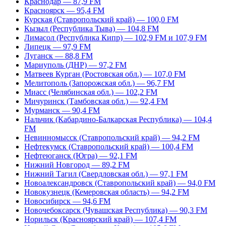
Краснодар — 87,9 FM
Красноярск — 95,4 FM
Курская (Ставропольский край) — 100,0 FM
Кызыл (Республика Тыва) — 104,8 FM
Лимасол (Республика Кипр) — 102,9 FM и 107,9 FM
Липецк — 97,9 FM
Луганск — 88,8 FM
Мариуполь (ДНР) — 97,2 FM
Матвеев Курган (Ростовская обл.) — 107,0 FM
Мелитополь (Запорожская обл.) — 96,7 FM
Миасс (Челябинская обл.) — 102,2 FM
Мичуринск (Тамбовская обл.) — 92,4 FM
Мурманск — 90,4 FM
Нальчик (Кабардино-Балкарская Республика) — 104,4
FM
Невинномысск (Ставропольский край) — 94,2 FM
Нефтекумск (Ставропольский край) — 100,4 FM
Нефтеюганск (Югра) — 92,1 FM
Нижний Новгород — 89,2 FM
Нижний Тагил (Свердловская обл.) — 97,1 FM
Новоалександровск (Ставропольский край) — 94,0 FM
Новокузнецк (Кемеровская область) — 94,2 FM
Новосибирск — 94,6 FM
Новочебоксарск (Чувашская Республика) — 90,3 FM
Норильск (Красноярский край) — 107,4 FM