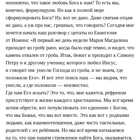
непонятно, что такое любовь Бога к нам? То есть мы,
конечно, формулируем. Но как в полной мере
сформулировать Бога? Ну, вот не дано. Даже святым отцам
не дано, а уж про нас, грешных, что говорить? Сегодня мне
хочется начать наш разговор с цитаты из Евангелия
от Иоанна: «В первый же день недели Мария Магдалина
приходит ко гробу рано, когда было ещё темно, и видит, что
камень отвален от гроба. Итак, бежит и приходит к Симону
Петру и к другому ученику, которого любил Иисус,
и говорит им: унесли Господа из гроба, и не знаем, где
положили Его». И вот этот поиск наш — мы видим, что
унесли, а где положили — неизвестно.
Где нам Его искать? Это то, что, мне кажется, рефреном
присутствует в жизни каждого христианина. Мы всё время
хотим обрести, вот почувствовать это единение с Богом,
что мы Божьи, что мы вот вместе. Это как вот с родными
людьми, как взаимоотношения, даже чисто тактильные,
родителей с их ребёнком. Но мы всё время натыкаемся
на то, что при нашем стремлении найти Бога, оказывается,