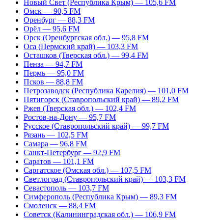
Новый Свет (Республика Крым) — 105,6 FM
Омск — 90,5 FM
Оренбург — 88,3 FM
Орёл — 95,6 FM
Орск (Оренбургская обл.) — 95,8 FM
Оса (Пермский край) — 103,3 FM
Осташков (Тверская обл.) — 99,4 FM
Пенза — 94,7 FM
Пермь — 95,0 FM
Псков — 88,8 FM
Петрозаводск (Республика Карелия) — 101,0 FM
Пятигорск (Ставропольский край) — 89,2 FM
Ржев (Тверская обл.) — 102,4 FM
Ростов-на-Дону — 95,7 FM
Русское (Ставропольский край) — 99,7 FM
Рязань — 102,5 FM
Самара — 96,8 FM
Санкт-Петербург — 92,9 FM
Саратов — 101,1 FM
Саргатское (Омская обл.) — 107,5 FM
Светлоград (Ставропольский край) — 103,3 FM
Севастополь — 103,7 FM
Симферополь (Республика Крым) — 89,3 FM
Смоленск — 88,4 FM
Советск (Калининградская обл.) — 106,9 FM