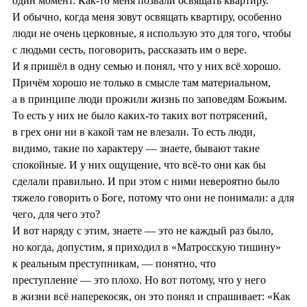
один момент. Как-то меня позвали освящать квартиру.
И обычно, когда меня зовут освящать квартиру, особенно
люди не очень церковные, я использую это для того, чтобы
с людьми сесть, поговорить, рассказать им о вере.
И я пришёл в одну семью и понял, что у них всё хорошо.
Причём хорошо не только в смысле там материальном,
а в принципе люди прожили жизнь по заповедям Божьим.
То есть у них не было каких-то таких вот потрясений,
в грех они ни в какой там не влезали. То есть люди,
видимо, такие по характеру — знаете, бывают такие
спокойные. И у них ощущение, что всё-то они как бы
сделали правильно. И при этом с ними невероятно было
тяжело говорить о Боге, потому что они не понимали: а для
чего, для чего это?
И вот наряду с этим, знаете — это не каждый раз было,
но когда, допустим, я приходил в «Матросскую тишину»
к реальным преступникам, — понятно, что
преступление — это плохо. Но вот потому, что у него
в жизни всё наперекосяк, он это понял и спрашивает: «Как