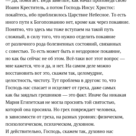
— Да, помогает. Ведь заметьте, как начал проповедь свою
Иоанн Креститель, а потом Господь Иисус Христос:
покайтесь, ибо приблизилось Царствие Небесное. То есть
иного пути к Богопознанию нет, кроме как через покаяние.
Понятно, что здесь мы тоже вступаем на такой путь
сложный, в силу того, что нужно отделить покаяние
от различного рода болезненных состояний, связанных
с совестью. То есть может быть и нездоровое покаяние,
но как бы сейчас не об этом. Всё-таки вот этот вопрос —
мне кажется, что и да, и нет. На самом деле можно
восстановить вот это, скажем так, целомудрие,
целостность, чистоту. Тут проблема в другом: то, что
Господь нас спасает и исцеляет от греха, даже самых
как бы заядлых грешников — это факт. Иначе бы никакая
Мария Египетская не могла просиять той святостью,
которой она просияла. Но грех повреждает человека,
в зависимости от греха, на разных уровнях: физическом,
психологическом, психическом, духовном.
И действительно, Господь, скажем так, духовно нас