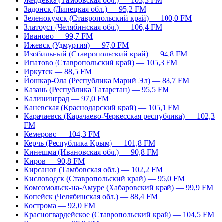
Жердевка (Тамбовская обл.) — 103,3 FM
Задонск (Липецкая обл.) — 95,2 FM
Зеленокумск (Ставропольский край) — 100,0 FM
Златоуст (Челябинская обл.) — 106,4 FM
Иваново — 99,7 FM
Ижевск (Удмуртия) — 97,0 FM
Изобильный (Ставропольский край) — 94,8 FM
Ипатово (Ставропольский край) — 105,3 FM
Иркутск — 88,5 FM
Йошкар-Ола (Республика Марий Эл) — 88,7 FM
Казань (Республика Татарстан) — 95,5 FM
Калининград — 97,0 FM
Каневская (Краснодарский край) — 105,1 FM
Карачаевск (Карачаево-Черкесская республика) — 102,3
FM
Кемерово — 104,3 FM
Керчь (Республика Крым) — 101,8 FM
Кинешма (Ивановская обл.) — 90,8 FM
Киров — 90,8 FM
Кирсанов (Тамбовская обл.) — 102,2 FM
Кисловодск (Ставропольский край) — 95,0 FM
Комсомольск-на-Амуре (Хабаровский край) — 99,9 FM
Копейск (Челябинская обл.) — 88,4 FM
Кострома — 92,0 FM
Красногвардейское (Ставропольский край) — 104,5 FM