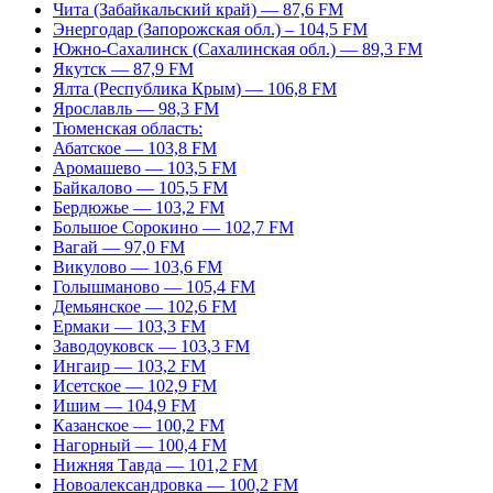
Чита (Забайкальский край) — 87,6 FM
Энергодар (Запорожская обл.) – 104,5 FM
Южно-Сахалинск (Сахалинская обл.) — 89,3 FM
Якутск — 87,9 FM
Ялта (Республика Крым) — 106,8 FM
Ярославль — 98,3 FM
Тюменская область:
Абатское — 103,8 FM
Аромашево — 103,5 FM
Байкалово — 105,5 FM
Бердюжье — 103,2 FM
Большое Сорокино — 102,7 FM
Вагай — 97,0 FM
Викулово — 103,6 FM
Голышманово — 105,4 FM
Демьянское — 102,6 FM
Ермаки — 103,3 FM
Заводоуковск — 103,3 FM
Ингаир — 103,2 FM
Исетское — 102,9 FM
Ишим — 104,9 FM
Казанское — 100,2 FM
Нагорный — 100,4 FM
Нижняя Тавда — 101,2 FM
Новоалександровка — 100,2 FM