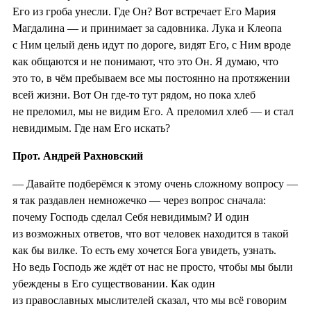
Его из гроба унесли. Где Он? Вот встречает Его Мария
Магдалина — и принимает за садовника. Лука и Клеопа
с Ним целый день идут по дороге, видят Его, с Ним вроде
как общаются и не понимают, что это Он. Я думаю, что
это то, в чём пребываем все мы постоянно на протяжении
всей жизни. Вот Он где-то тут рядом, но пока хлеб
не преломил, мы не видим Его. А преломил хлеб — и стал
невидимым. Где нам Его искать?
Прот. Андрей Рахновский
— Давайте подберёмся к этому очень сложному вопросу —
я так раздавлен немножечко — через вопрос сначала:
почему Господь сделал Себя невидимым? И один
из возможных ответов, что вот человек находится в такой
как бы вилке. То есть ему хочется Бога увидеть, узнать.
Но ведь Господь же ждёт от нас не просто, чтобы мы были
убеждены в Его существовании. Как один
из православных мыслителей сказал, что мы всё говорим