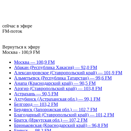
сейчас в эфире
FM-поток
Вернуться к эфиру
Москва - 100,9 FM
Москва — 100,9 FM
Абакан (Республика Хакасия) — 92,0 FM
Александровское (Ставропольский край) — 101,9 FM
Альметьевск (Республика Татарстан) — 99,6 FM
Анапа (Краснодарский край) — 90,5 FM
Арзгир (Ставропольский край) — 103,8 FM
Астрахань — 90,5 FM
Ахтубинск (Астраханская обл.) — 99,1 FM
Белгород — 103,2 FM
Бердянск (Запорожская обл.) — 102,7 FM
Благодарный (Ставропольский край) — 101,2 FM
Братск (Иркутская обл.) — 107,2 FM
Бриньковская (Краснодарский край) – 96,8 FM
Брянск — 98,2 FM