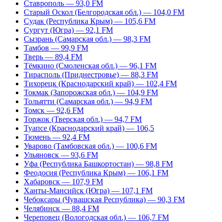
Ставрополь — 93,0 FM
Старый Оскол (Белгородская обл.) — 104,0 FM
Судак (Республика Крым) — 105,6 FM
Сургут (Югра) — 92,1 FM
Сызрань (Самарская обл.) — 98,3 FM
Тамбов — 99,9 FM
Тверь — 89,4 FM
Тёмкино (Смоленская обл.) — 96,1 FM
Тирасполь (Приднестровье) — 88,3 FM
Тихорецк (Краснодарский край) — 102,4 FM
Токмак (Запорожская обл.) — 104,9 FM
Тольятти (Самарская обл.) — 94,9 FM
Томск — 92,6 FM
Торжок (Тверская обл.) — 94,7 FM
Туапсе (Краснодарский край) — 106,5
Тюмень — 92,4 FM
Уварово (Тамбовская обл.) — 100,6 FM
Ульяновск — 93,6 FM
Уфа (Республика Башкортостан) — 98,8 FM
Феодосия (Республика Крым) — 106,1 FM
Хабаровск — 107,9 FM
Ханты-Мансийск (Югра) — 107,1 FM
Чебоксары (Чувашская Республика) — 90,3 FM
Челябинск — 88,4 FM
Череповец (Вологодская обл.) — 106,7 FM