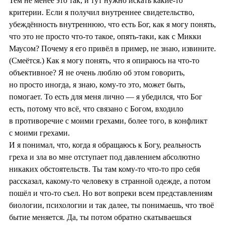
Тем не менее это так, и тут нужно искать какие-то
критерии. Если я получил внутреннее свидетельство,
убеждённость внутреннюю, что есть Бог, как я могу понять,
что это не просто что-то такое, опять-таки, как с Микки
Маусом? Почему я его привёл в пример, не знаю, извините.
(Смеётся.) Как я могу понять, что я опираюсь на что-то
объективное? Я не очень люблю об этом говорить,
но просто иногда, я знаю, кому-то это, может быть,
помогает. То есть для меня лично — я убедился, что Бог
есть, потому что всё, что связано с Богом, входило
в противоречие с моими грехами, более того, в конфликт
с моими грехами.
И я понимал, что, когда я обращаюсь к Богу, реальность
греха и зла во мне отступает под давлением абсолютно
никаких обстоятельств. Ты там кому-то что-то про себя
рассказал, какому-то человеку в странной одежде, а потом
пошёл и что-то съел. Но вот вопреки всем представлениям
биологии, психологии и так далее, ты понимаешь, что твоё
бытие меняется. Да, ты потом обратно скатываешься