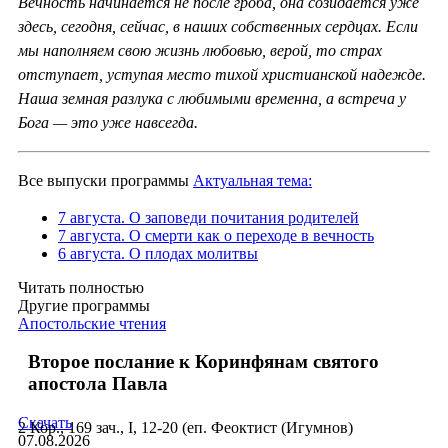
Вечность начинается не после гроба, она созидается уже
здесь, сегодня, сейчас, в наших собственных сердцах. Если
мы наполняем свою жизнь любовью, верой, то страх
отступает, уступая место тихой христианской надежде.
Наша земная разлука с любимыми временна, а встреча у
Бога — это уже навсегда.
Все выпуски программы
Актуальная тема:
7 августа. О заповеди почитания родителей
7 августа. О смерти как о переходе в вечность
6 августа. О плодах молитвы
Читать полностью
Другие программы
Апостольские чтения
Второе послание к Коринфянам святого
апостола Павла
Скачать
2 Кор., 169 зач., I, 12-20 (еп. Феоктист (Игумнов)
07.08.2026