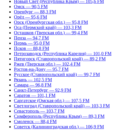
Новый Свет (Республика Крым) — 105,6 FM
Омск — 90,5 FM
Оренбург — 88,3 FM
Орёл — 95,6 FM
Орск (Оренбургская обл.) — 95,8 FM
Оса (Пермский край) — 103,3 FM
Осташков (Тверская обл.) — 99,4 FM
Пенза — 94,7 FM
Пермь — 95,0 FM
Псков — 88,8 FM
Петрозаводск (Республика Карелия) — 101,0 FM
Пятигорск (Ставропольский край) — 89,2 FM
Ржев (Тверская обл.) — 102,4 FM
Ростов-на-Дону — 95,7 FM
Русское (Ставропольский край) — 99,7 FM
Рязань — 102,5 FM
Самара — 96,8 FM
Санкт-Петербург — 92,9 FM
Саратов — 101,1 FM
Саргатское (Омская обл.) — 107,5 FM
Светлоград (Ставропольский край) — 103,3 FM
Севастополь — 103,7 FM
Симферополь (Республика Крым) — 89,3 FM
Смоленск — 88,4 FM
Советск (Калининградская обл.) — 106,9 FM