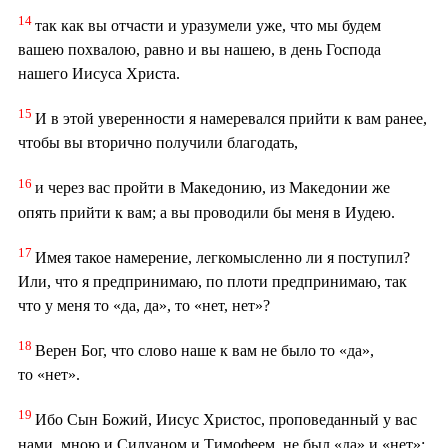
14
так как вы отчасти и уразумели уже, что мы будем
вашею похвалою, равно и вы нашею, в день Господа
нашего Иисуса Христа.
15
И в этой уверенности я намеревался прийти к вам ранее,
чтобы вы вторично получили благодать,
16
и через вас пройти в Македонию, из Македонии же
опять прийти к вам; а вы проводили бы меня в Иудею.
17
Имея такое намерение, легкомысленно ли я поступил?
Или, что я предпринимаю, по плоти предпринимаю, так
что у меня то «да, да», то «нет, нет»?
18
Верен Бог, что слово наше к вам не было то «да»,
то «нет».
19
Ибо Сын Божий, Иисус Христос, проповеданный у вас
нами, мною и Силуаном и Тимофеем, не был «да» и «нет»;