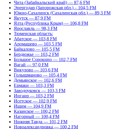
Чита (Забайкальский край) — 87,6 FM
Энергодар (Запорожская обл.) – 104,5 FM
Южно-Сахалинск (Сахалинская обл.) — 89,3 FM
Якутск — 87,9 FM
Ялта (Республика Крым) — 106,8 FM
Ярославль — 98,3 FM
Тюменская область:
Абатское — 103,8 FM
Аромашево — 103,5 FM
Байкалово — 105,5 FM
Бердюжье — 103,2 FM
Большое Сорокино — 102,7 FM
Вагай — 97,0 FM
Викулово — 103,6 FM
Голышманово — 105,4 FM
Демьянское — 102,6 FM
Ермаки — 103,3 FM
Заводоуковск — 103,3 FM
Ингаир — 103,2 FM
Исетское — 102,9 FM
Ишим — 104,9 FM
Казанское — 100,2 FM
Нагорный — 100,4 FM
Нижняя Тавда — 101,2 FM
Новоалександровка — 100,2 FM