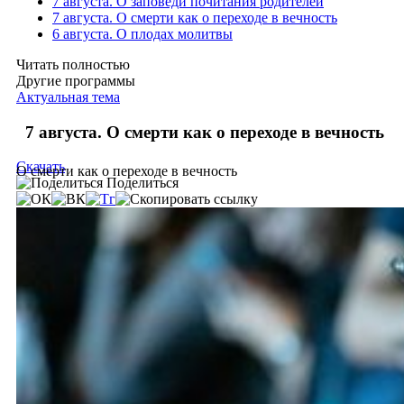
7 августа. О заповеди почитания родителей
7 августа. О смерти как о переходе в вечность
6 августа. О плодах молитвы
Читать полностью
Другие программы
Актуальная тема
7 августа. О смерти как о переходе в вечность
Скачать
О смерти как о переходе в вечность
Поделиться