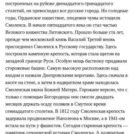
построенных на рубеже двенадцатого-тринадцатого
столетий, он превосходил все русские города. Но голодные
годы, Ордынское нашествие, эпидемия чумы истощили
Смоленск. В начале пятнадцатого века он стал частью
Великого княжества Литовского. Прошло больше ста лет,
прежде чем московский князь Василий Третий вновь
присоединил Смоленск к Русскому государству. Здесь
построили каменную крепость, которая стала щитом на
западной границе Руси. Особую мощь бастиону придавали
сторожевые башни. Самую высокую расположили над
входом и назвали Днепровскими воротами. Здесь сначала в
киоте на стене, а затем в надвратном храме находилась
Смоленская икона Божией Матери. Горожане верили, что с
только с помощью Богородицы они смогли двадцать
месяцев держать осаду поляков в Смутное время
семнадцатого столетия. В 1812 году Смоленская крепость
задержала продвижение Наполеона к Москве, а в 1941-ом
встала на пути у фашистов. Сегодня старинная крепость —
памятник героической истории Смоленска. А надвратная