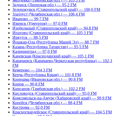
Жердевка (Тамбовская обл.) — 103,3 FM
Задонск (Липецкая обл.) — 95,2 FM
Зеленокумск (Ставропольский край) — 100,0 FM
Златоуст (Челябинская обл.) — 106,4 FM
Иваново — 99,7 FM
Ижевск (Удмуртия) — 97,0 FM
Изобильный (Ставропольский край) — 94,8 FM
Ипатово (Ставропольский край) — 105,3 FM
Иркутск — 88,5 FM
Йошкар-Ола (Республика Марий Эл) — 88,7 FM
Казань (Республика Татарстан) — 95,5 FM
Калининград — 97,0 FM
Каневская (Краснодарский край) — 105,1 FM
Карачаевск (Карачаево-Черкесская республика) — 102,3
FM
Кемерово — 104,3 FM
Керчь (Республика Крым) — 101,8 FM
Кинешма (Ивановская обл.) — 90,8 FM
Киров — 90,8 FM
Кирсанов (Тамбовская обл.) — 102,2 FM
Кисловодск (Ставропольский край) — 95,0 FM
Комсомольск-на-Амуре (Хабаровский край) — 99,9 FM
Копейск (Челябинская обл.) — 88,4 FM
Кострома — 92,0 FM
Красногвардейское (Ставропольский край) — 104,5 FM