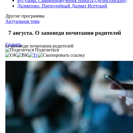
Бугульма. Священномученик Никита (Делекторский)
Далматово. Преподобный Далмат Исетский
Другие программы
Актуальная тема
7 августа. О заповеди почитания родителей
Скачать
О заповеди почитания родителей
Поделиться