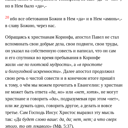
но в Нем было «да»,-
20
ибо все обетования Божии в Нем «да» и в Нем «аминь»,-
в славу Божию, через нас.
Обращаясь к христианам Коринфа, апостол Павел не стал
вспоминать свои добрые дела, свои подвиги, свои труды,
он указал на собственную совесть и написал, что он сам
и его спутники во время пребывания в Коринфе
жили
«не по плотской мудрости»
, а
«в простоте
и богоугодной искренности»
. Далее апостол продолжил
свою речь о чистой совести и в конечном итоге пришёл
к тому, о чём мы можем прочитать в Евангелии: у христиан
не может быть ответа
«да, но»
или
«нет, хотя»
, не могут
христиане и говорить
«да»
, подразумевая при этом «нет»,
или же думать одно, говорить другое, а делать и вовсе
третье. Сам Господь Иисус Христос выразил эту мысль
так:
«Да будет слово ваше: да, да; нет, нет; а что сверх
этого, то от лукавого»
(Мф. 5:37).