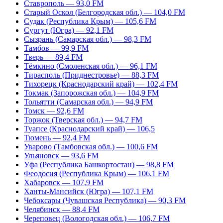
Ставрополь — 93,0 FM
Старый Оскол (Белгородская обл.) — 104,0 FM
Судак (Республика Крым) — 105,6 FM
Сургут (Югра) — 92,1 FM
Сызрань (Самарская обл.) — 98,3 FM
Тамбов — 99,9 FM
Тверь — 89,4 FM
Тёмкино (Смоленская обл.) — 96,1 FM
Тирасполь (Приднестровье) — 88,3 FM
Тихорецк (Краснодарский край) — 102,4 FM
Токмак (Запорожская обл.) — 104,9 FM
Тольятти (Самарская обл.) — 94,9 FM
Томск — 92,6 FM
Торжок (Тверская обл.) — 94,7 FM
Туапсе (Краснодарский край) — 106,5
Тюмень — 92,4 FM
Уварово (Тамбовская обл.) — 100,6 FM
Ульяновск — 93,6 FM
Уфа (Республика Башкортостан) — 98,8 FM
Феодосия (Республика Крым) — 106,1 FM
Хабаровск — 107,9 FM
Ханты-Мансийск (Югра) — 107,1 FM
Чебоксары (Чувашская Республика) — 90,3 FM
Челябинск — 88,4 FM
Череповец (Вологодская обл.) — 106,7 FM