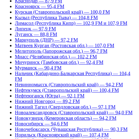
Краснодар — 87,9 FM
Красноярск — 95,4 FM
Курская (Ставропольский край) — 100,0 FM
Кызыл (Республика Тыва) — 104,8 FM
Лимасол (Республика Кипр) — 102,9 FM и 107,9 FM
Липецк — 97,9 FM
Луганск — 88,8 FM
Мариуполь (ДНР) — 97,2 FM
Матвеев Курган (Ростовская обл.) — 107,0 FM
Мелитополь (Запорожская обл.) — 96,7 FM
Миасс (Челябинская обл.) — 102,2 FM
Мичуринск (Тамбовская обл.) — 92,4 FM
Мурманск — 90,4 FM
Нальчик (Кабардино-Балкарская Республика) — 104,4
FM
Невинномысск (Ставропольский край) — 94,2 FM
Нефтекумск (Ставропольский край) — 100,4 FM
Нефтеюганск (Югра) — 92,1 FM
Нижний Новгород — 89,2 FM
Нижний Тагил (Свердловская обл.) — 97,1 FM
Новоалександровск (Ставропольский край) — 94,0 FM
Новокузнецк (Кемеровская область) — 94,2 FM
Новосибирск — 94,6 FM
Новочебоксарск (Чувашская Республика) — 90,3 FM
Норильск (Красноярский край) — 107,4 FM