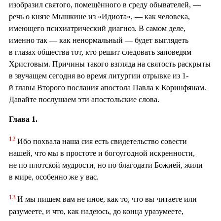
изобразил святого, помещённого в среду обывателей, —
речь о князе Мышкине из «Идиота», — как человека,
имеющего психиатрический диагноз. В самом деле,
именно так — как ненормальный — будет выглядеть
в глазах общества тот, кто решит следовать заповедям
Христовым. Причины такого взгляда на святость раскрыты
в звучащем сегодня во время литургии отрывке из 1-
й главы Второго послания апостола Павла к Коринфянам.
Давайте послушаем эти апостольские слова.
Глава 1.
12
Ибо похвала наша сия есть свидетельство совести
нашей, что мы в простоте и богоугодной искренности,
не по плотской мудрости, но по благодати Божией, жили
в мире, особенно же у вас.
13
И мы пишем вам не иное, как то, что вы читаете или
разумеете, и что, как надеюсь, до конца уразумеете,