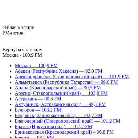
сейчас в эфире
FM-поток
Вернуться к эфиру
Москва - 100,9 FM
Москва — 100,9 FM
Абакан (Республика Хакасия) — 92,0 FM
Александровское (Ставропольский край) — 101,9 FM
Альметьевск (Республика Татарстан) — 99,6 FM
Анапа (Краснодарский край) — 90,5 FM
Арзгир (Ставропольский край) — 103,8 FM
Астрахань — 90,5 FM
Ахтубинск (Астраханская обл.) — 99,1 FM
Белгород — 103,2 FM
Бердянск (Запорожская обл.) — 102,7 FM
Благодарный (Ставропольский край) — 101,2 FM
Братск (Иркутская обл.) — 107,2 FM
Бриньковская (Краснодарский край) – 96,8 FM
Брянск — 98,2 FM