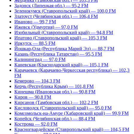
Жердевка (Тамбовская обл.) — 103,3 FM
Задонск (Липецкая обл.) — 95,2 FM
Зеленокумск (Ставропольский край) — 100,0 FM
Златоуст (Челябинская обл.) — 106,4 FM
Иваново — 99,7 FM
Ижевск (Удмуртия) — 97,0 FM
Изобильный (Ставропольский край) — 94,8 FM
Ипатово (Ставропольский край) — 105,3 FM
Иркутск — 88,5 FM
Йошкар-Ола (Республика Марий Эл) — 88,7 FM
Казань (Республика Татарстан) — 95,5 FM
Калининград — 97,0 FM
Каневская (Краснодарский край) — 105,1 FM
Карачаевск (Карачаево-Черкесская республика) — 102,3
FM
Кемерово — 104,3 FM
Керчь (Республика Крым) — 101,8 FM
Кинешма (Ивановская обл.) — 90,8 FM
Киров — 90,8 FM
Кирсанов (Тамбовская обл.) — 102,2 FM
Кисловодск (Ставропольский край) — 95,0 FM
Комсомольск-на-Амуре (Хабаровский край) — 99,9 FM
Копейск (Челябинская обл.) — 88,4 FM
Кострома — 92,0 FM
Красногвардейское (Ставропольский край) — 104,5 FM