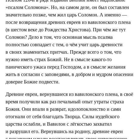
«псалом Соломона». Но, на самом деле, он был составлен
значительно позже, чем жил царь Соломон. А именно —
после возвращения древних евреев из вавилонского плена
(в шестом веке до Рождества Христова). При чём же тут
Соломон? Дело в том, что основная мысль псалма
полностью совпадает с тем, о чём учит царь древности
в своих знаменитых притчах. Прежде всего о том, что
нужно иметь страх Божий. Не в смысле какого-то
панического ужаса перед Господом, а в смысле желания
жить в согласии с заповедями, в добром и мудром опасении
доверие Божие подвести.
Древние евреи, вернувшиеся из вавилонского плена, в своё
время получили как раз печальный опыт утраты страха
Божия. Они впали в разврат, идолопоклонство и сами
отогнали от себя благодать Творца. Силы иудейского
царства ослабли, и Вавилон с лёгкостью захватил
и разрушил его. Вернувшись на родину, древние евреи
с покаянием начали восстанавливать свою цивилизацию.