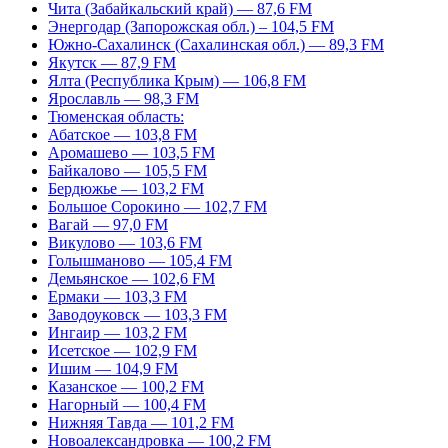
Чита (Забайкальский край) — 87,6 FM
Энергодар (Запорожская обл.) – 104,5 FM
Южно-Сахалинск (Сахалинская обл.) — 89,3 FM
Якутск — 87,9 FM
Ялта (Республика Крым) — 106,8 FM
Ярославль — 98,3 FM
Тюменская область:
Абатское — 103,8 FM
Аромашево — 103,5 FM
Байкалово — 105,5 FM
Бердюжье — 103,2 FM
Большое Сорокино — 102,7 FM
Вагай — 97,0 FM
Викулово — 103,6 FM
Голышманово — 105,4 FM
Демьянское — 102,6 FM
Ермаки — 103,3 FM
Заводоуковск — 103,3 FM
Ингаир — 103,2 FM
Исетское — 102,9 FM
Ишим — 104,9 FM
Казанское — 100,2 FM
Нагорный — 100,4 FM
Нижняя Тавда — 101,2 FM
Новоалександровка — 100,2 FM