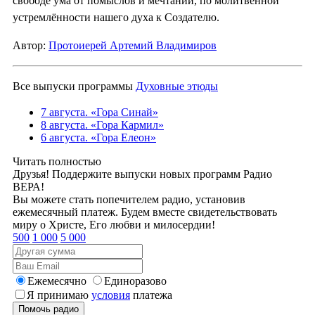
свободе ума от помыслов и мечтаний, по молитвенной
устремлённости нашего духа к Создателю.
Автор:
Протоиерей Артемий Владимиров
Все выпуски программы
Духовные этюды
7 августа. «Гора Синай»
8 августа. «Гора Кармил»
6 августа. «Гора Елеон»
Читать полностью
Друзья! Поддержите выпуски новых программ Радио
ВЕРА!
Вы можете стать попечителем радио, установив
ежемесячный платеж. Будем вместе свидетельствовать
миру о Христе, Его любви и милосердии!
500
1 000
5 000
Ежемесячно
Единоразово
Я принимаю
условия
платежа
Помочь радио