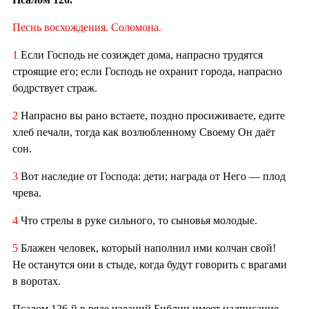
Песнь восхождения. Соломона.
1
Если Господь не созиждет дома, напрасно трудятся
строящие его; если Господь не охранит города, напрасно
бодрствует страж.
2
Напрасно вы рано встаете, поздно просиживаете, едите
хлеб печали, тогда как возлюбленному Своему Он даёт
сон.
3
Вот наследие от Господа: дети; награда от Него — плод
чрева.
4
Что стрелы в руке сильного, то сыновья молодые.
5
Блажен человек, который наполнил ими колчан свой!
Не останутся они в стыде, когда будут говорить с врагами
в воротах.
Псалом 126-й в ряде изданий Библии имеет надписание