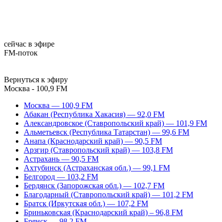
сейчас в эфире
FM-поток
Вернуться к эфиру
Москва - 100,9 FM
Москва — 100,9 FM
Абакан (Республика Хакасия) — 92,0 FM
Александровское (Ставропольский край) — 101,9 FM
Альметьевск (Республика Татарстан) — 99,6 FM
Анапа (Краснодарский край) — 90,5 FM
Арзгир (Ставропольский край) — 103,8 FM
Астрахань — 90,5 FM
Ахтубинск (Астраханская обл.) — 99,1 FM
Белгород — 103,2 FM
Бердянск (Запорожская обл.) — 102,7 FM
Благодарный (Ставропольский край) — 101,2 FM
Братск (Иркутская обл.) — 107,2 FM
Бриньковская (Краснодарский край) – 96,8 FM
Брянск — 98,2 FM