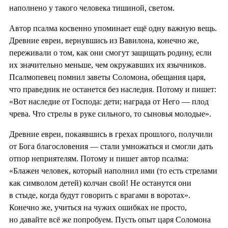
наполнено у такого человека тишиной, светом.
Автор псалма косвенно упоминает ещё одну важную вещь.
Древние евреи, вернувшись из Вавилона, конечно же,
переживали о том, как они смогут защищать родину, если
их значительно меньше, чем окружавших их язычников.
Псалмопевец помнил заветы Соломона, обещания царя,
что праведник не останется без наследия. Потому и пишет:
«Вот наследие от Господа: дети; награда от Него — плод
чрева. Что стрелы в руке сильного, то сыновья молодые».
Древние евреи, покаявшись в грехах прошлого, получили
от Бога благословения — стали умножаться и смогли дать
отпор неприятелям. Потому и пишет автор псалма:
«Блажен человек, который наполнил ими (то есть стрелами
как символом детей) колчан свой! Не останутся они
в стыде, когда будут говорить с врагами в воротах».
Конечно же, учиться на чужих ошибках не просто,
но давайте всё же попробуем. Пусть опыт царя Соломона