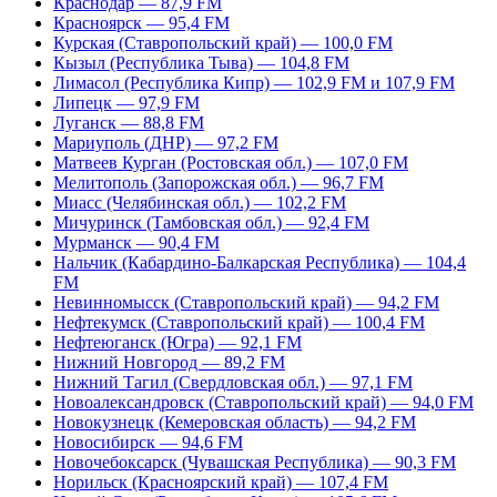
Краснодар — 87,9 FM
Красноярск — 95,4 FM
Курская (Ставропольский край) — 100,0 FM
Кызыл (Республика Тыва) — 104,8 FM
Лимасол (Республика Кипр) — 102,9 FM и 107,9 FM
Липецк — 97,9 FM
Луганск — 88,8 FM
Мариуполь (ДНР) — 97,2 FM
Матвеев Курган (Ростовская обл.) — 107,0 FM
Мелитополь (Запорожская обл.) — 96,7 FM
Миасс (Челябинская обл.) — 102,2 FM
Мичуринск (Тамбовская обл.) — 92,4 FM
Мурманск — 90,4 FM
Нальчик (Кабардино-Балкарская Республика) — 104,4
FM
Невинномысск (Ставропольский край) — 94,2 FM
Нефтекумск (Ставропольский край) — 100,4 FM
Нефтеюганск (Югра) — 92,1 FM
Нижний Новгород — 89,2 FM
Нижний Тагил (Свердловская обл.) — 97,1 FM
Новоалександровск (Ставропольский край) — 94,0 FM
Новокузнецк (Кемеровская область) — 94,2 FM
Новосибирск — 94,6 FM
Новочебоксарск (Чувашская Республика) — 90,3 FM
Норильск (Красноярский край) — 107,4 FM