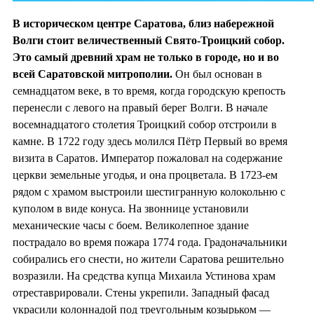
В историческом центре Саратова, близ набережной
Волги стоит величественный Свято-Троицкий собор.
Это самый древний храм не только в городе, но и во
всей Саратовской митрополии.
Он был основан в
семнадцатом веке, в то время, когда городскую крепость
перенесли с левого на правый берег Волги. В начале
восемнадцатого столетия Троицкий собор отстроили в
камне. В 1722 году здесь молился Пётр Первый во время
визита в Саратов. Император пожаловал на содержание
церкви земельные угодья, и она процветала. В 1723-ем
рядом с храмом выстроили шестигранную колокольню с
куполом в виде конуса. На звоннице установили
механические часы с боем. Великолепное здание
пострадало во время пожара 1774 года. Градоначальники
собирались его снести, но жители Саратова решительно
возразили. На средства купца Михаила Устинова храм
отреставрировали. Стены укрепили. Западный фасад
украсили колоннадой под треугольным козырьком —