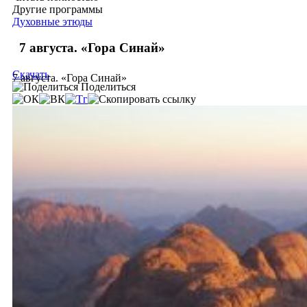
Другие программы
Духовные этюды
7 августа. «Гора Синай»
Скачать
7 августа. «Гора Синай»
Поделиться