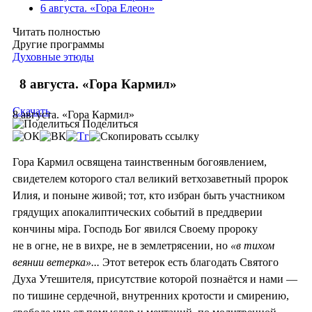
6 августа. «Гора Елеон»
Читать полностью
Другие программы
Духовные этюды
8 августа. «Гора Кармил»
Скачать
8 августа. «Гора Кармил»
Поделиться
Гора Кармил освящена таинственным богоявлением,
свидетелем которого стал великий ветхозаветный пророк
Илия, и поныне живой; тот, кто избран быть участником
грядущих апокалиптических событий в преддверии
кончины мiра. Господь Бог явился Своему пророку
не в огне, не в вихре, не в землетрясении, но
«в тихом
веянии ветерка»...
Этот ветерок есть благодать Святого
Духа Утешителя, присутствие которой познаётся и нами —
по тишине сердечной, внутренних кротости и смирению,