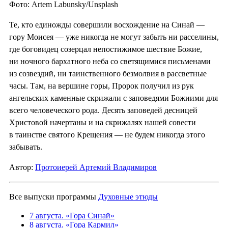
Фото: Artem Labunsky/Unsplash
Те, кто единожды совершили восхождение на Синай —
гору Моисея — уже никогда не могут забыть ни расселины,
где боговидец созерцал непостижимое шествие Божие,
ни ночного бархатного неба со светящимися письменами
из созвездий, ни таинственного безмолвия в рассветные
часы. Там, на вершине горы, Пророк получил из рук
ангельских каменные скрижали с заповедями Божиими для
всего человеческого рода. Десять заповедей десницей
Христовой начертаны и на скрижалях нашей совести
в таинстве святого Крещения — не будем никогда этого
забывать.
Автор:
Протоиерей Артемий Владимиров
Все выпуски программы
Духовные этюды
7 августа. «Гора Синай»
8 августа. «Гора Кармил»