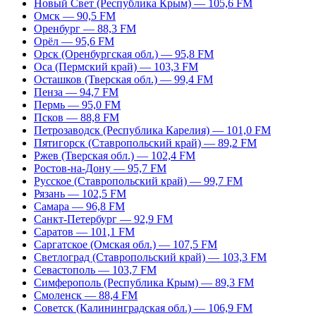
Новый Свет (Республика Крым) — 105,6 FM
Омск — 90,5 FM
Оренбург — 88,3 FM
Орёл — 95,6 FM
Орск (Оренбургская обл.) — 95,8 FM
Оса (Пермский край) — 103,3 FM
Осташков (Тверская обл.) — 99,4 FM
Пенза — 94,7 FM
Пермь — 95,0 FM
Псков — 88,8 FM
Петрозаводск (Республика Карелия) — 101,0 FM
Пятигорск (Ставропольский край) — 89,2 FM
Ржев (Тверская обл.) — 102,4 FM
Ростов-на-Дону — 95,7 FM
Русское (Ставропольский край) — 99,7 FM
Рязань — 102,5 FM
Самара — 96,8 FM
Санкт-Петербург — 92,9 FM
Саратов — 101,1 FM
Саргатское (Омская обл.) — 107,5 FM
Светлоград (Ставропольский край) — 103,3 FM
Севастополь — 103,7 FM
Симферополь (Республика Крым) — 89,3 FM
Смоленск — 88,4 FM
Советск (Калининградская обл.) — 106,9 FM