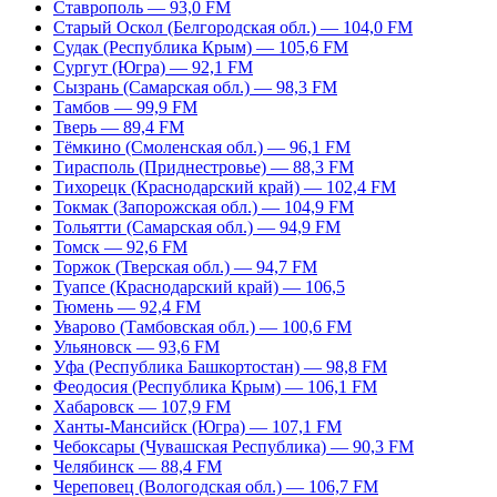
Ставрополь — 93,0 FM
Старый Оскол (Белгородская обл.) — 104,0 FM
Судак (Республика Крым) — 105,6 FM
Сургут (Югра) — 92,1 FM
Сызрань (Самарская обл.) — 98,3 FM
Тамбов — 99,9 FM
Тверь — 89,4 FM
Тёмкино (Смоленская обл.) — 96,1 FM
Тирасполь (Приднестровье) — 88,3 FM
Тихорецк (Краснодарский край) — 102,4 FM
Токмак (Запорожская обл.) — 104,9 FM
Тольятти (Самарская обл.) — 94,9 FM
Томск — 92,6 FM
Торжок (Тверская обл.) — 94,7 FM
Туапсе (Краснодарский край) — 106,5
Тюмень — 92,4 FM
Уварово (Тамбовская обл.) — 100,6 FM
Ульяновск — 93,6 FM
Уфа (Республика Башкортостан) — 98,8 FM
Феодосия (Республика Крым) — 106,1 FM
Хабаровск — 107,9 FM
Ханты-Мансийск (Югра) — 107,1 FM
Чебоксары (Чувашская Республика) — 90,3 FM
Челябинск — 88,4 FM
Череповец (Вологодская обл.) — 106,7 FM