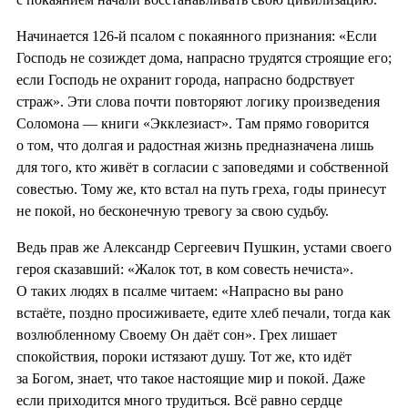
Начинается 126-й псалом с покаянного признания: «Если
Господь не созиждет дома, напрасно трудятся строящие его;
если Господь не охранит города, напрасно бодрствует
страж». Эти слова почти повторяют логику произведения
Соломона — книги «Экклезиаст». Там прямо говорится
о том, что долгая и радостная жизнь предназначена лишь
для того, кто живёт в согласии с заповедями и собственной
совестью. Тому же, кто встал на путь греха, годы принесут
не покой, но бесконечную тревогу за свою судьбу.
Ведь прав же Александр Сергеевич Пушкин, устами своего
героя сказавший: «Жалок тот, в ком совесть нечиста».
О таких людях в псалме читаем: «Напрасно вы рано
встаёте, поздно просиживаете, едите хлеб печали, тогда как
возлюбленному Своему Он даёт сон». Грех лишает
спокойствия, пороки истязают душу. Тот же, кто идёт
за Богом, знает, что такое настоящие мир и покой. Даже
если приходится много трудиться. Всё равно сердце