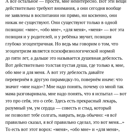
А всё остальное — прости, мне неинтересно. Вот эти вещи
действительно требуют внимания, а они сегодня вообще
не заявлены в воспитании ни прямо, ни косвенно, они
никак не существуют. Они существуют только в одной
позиции: «мне», «обо мне», «для меня», «меня» — вот эта
позиция и у родителей, и у ребёнка звучит, позиция
глубоко эгоцентричная. Но ведь мы говорим о том, что
эгоцентризм является психофизиологической нормой
до пяти лет, а дальше это называется душевная дебелость.
Вот действительно толстая пустая душа, где только я, мне,
обо мне и для меня. А вот эту дебелость давайте
перевернём в другую пирамидку-то, повернём иначе: что
значит «мне надо»? Мне надо понять, почему со мной так
мама разговаривала, мне надо понять, что я испытал — вот
это про себя, это о себе. Здесь есть прекрасный лекарь,
разумный ум, ум сердца — совесть и стыд, который
не позволит тебе солгать, наврать, ведь обычно: «я всё
правильно сказал, я всё правильно сделал, это вот меня...»
То есть вот этот ворох: «меня», «обо мне» и «для меня»,