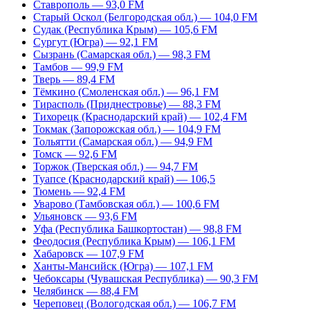
Ставрополь — 93,0 FM
Старый Оскол (Белгородская обл.) — 104,0 FM
Судак (Республика Крым) — 105,6 FM
Сургут (Югра) — 92,1 FM
Сызрань (Самарская обл.) — 98,3 FM
Тамбов — 99,9 FM
Тверь — 89,4 FM
Тёмкино (Смоленская обл.) — 96,1 FM
Тирасполь (Приднестровье) — 88,3 FM
Тихорецк (Краснодарский край) — 102,4 FM
Токмак (Запорожская обл.) — 104,9 FM
Тольятти (Самарская обл.) — 94,9 FM
Томск — 92,6 FM
Торжок (Тверская обл.) — 94,7 FM
Туапсе (Краснодарский край) — 106,5
Тюмень — 92,4 FM
Уварово (Тамбовская обл.) — 100,6 FM
Ульяновск — 93,6 FM
Уфа (Республика Башкортостан) — 98,8 FM
Феодосия (Республика Крым) — 106,1 FM
Хабаровск — 107,9 FM
Ханты-Мансийск (Югра) — 107,1 FM
Чебоксары (Чувашская Республика) — 90,3 FM
Челябинск — 88,4 FM
Череповец (Вологодская обл.) — 106,7 FM