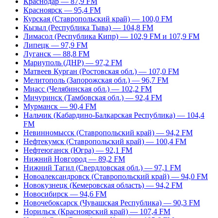
Краснодар — 87,9 FM
Красноярск — 95,4 FM
Курская (Ставропольский край) — 100,0 FM
Кызыл (Республика Тыва) — 104,8 FM
Лимасол (Республика Кипр) — 102,9 FM и 107,9 FM
Липецк — 97,9 FM
Луганск — 88,8 FM
Мариуполь (ДНР) — 97,2 FM
Матвеев Курган (Ростовская обл.) — 107,0 FM
Мелитополь (Запорожская обл.) — 96,7 FM
Миасс (Челябинская обл.) — 102,2 FM
Мичуринск (Тамбовская обл.) — 92,4 FM
Мурманск — 90,4 FM
Нальчик (Кабардино-Балкарская Республика) — 104,4
FM
Невинномысск (Ставропольский край) — 94,2 FM
Нефтекумск (Ставропольский край) — 100,4 FM
Нефтеюганск (Югра) — 92,1 FM
Нижний Новгород — 89,2 FM
Нижний Тагил (Свердловская обл.) — 97,1 FM
Новоалександровск (Ставропольский край) — 94,0 FM
Новокузнецк (Кемеровская область) — 94,2 FM
Новосибирск — 94,6 FM
Новочебоксарск (Чувашская Республика) — 90,3 FM
Норильск (Красноярский край) — 107,4 FM