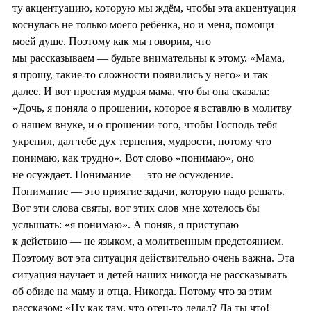
ту акцентуацию, которую мы ждём, чтобы эта акцентуация
коснулась не только моего ребёнка, но и меня, помощи
моей душе. Поэтому как мы говорим, что
мы рассказываем — будьте внимательны к этому. «Мама,
я прошу, такие-то сложности появились у него» и так
далее. И вот простая мудрая мама, что бы она сказала:
«Дочь, я поняла о прошении, которое я вставлю в молитву
о нашем внуке, и о прошении того, чтобы Господь тебя
укрепил, дал тебе дух терпения, мудрости, потому что
понимаю, как трудно». Вот слово «понимаю», оно
не осуждает. Понимание — это не осуждение.
Понимание — это приятие задачи, которую надо решать.
Вот эти слова святы, вот этих слов мне хотелось бы
услышать: «я понимаю». А поняв, я приступаю
к действию — не языком, а молитвенным предстоянием.
Поэтому вот эта ситуация действительно очень важна. Эта
ситуация научает и детей наших никогда не рассказывать
об обиде на маму и отца. Никогда. Потому что за этим
рассказом: «Ну как там, что отец-то делал? Да ты что!