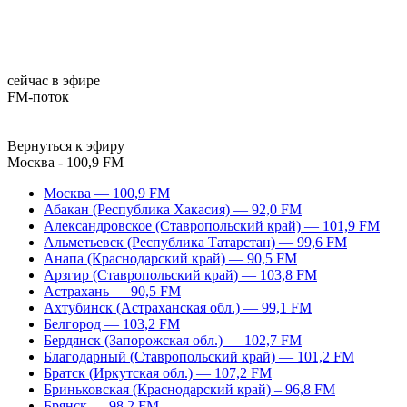
сейчас в эфире
FM-поток
Вернуться к эфиру
Москва - 100,9 FM
Москва — 100,9 FM
Абакан (Республика Хакасия) — 92,0 FM
Александровское (Ставропольский край) — 101,9 FM
Альметьевск (Республика Татарстан) — 99,6 FM
Анапа (Краснодарский край) — 90,5 FM
Арзгир (Ставропольский край) — 103,8 FM
Астрахань — 90,5 FM
Ахтубинск (Астраханская обл.) — 99,1 FM
Белгород — 103,2 FM
Бердянск (Запорожская обл.) — 102,7 FM
Благодарный (Ставропольский край) — 101,2 FM
Братск (Иркутская обл.) — 107,2 FM
Бриньковская (Краснодарский край) – 96,8 FM
Брянск — 98,2 FM