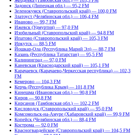
Жердевка (Тамбовская обл.) — 103,3 FM
Задонск (Липецкая обл.) — 95,2 FM
Зеленокумск (Ставропольский край) — 100,0 FM
Златоуст (Челябинская обл.) — 106,4 FM
Иваново — 99,7 FM
Ижевск (Удмуртия) — 97,0 FM
Изобильный (Ставропольский край) — 94,8 FM
Ипатово (Ставропольский край) — 105,3 FM
Иркутск — 88,5 FM
Йошкар-Ола (Республика Марий Эл) — 88,7 FM
Казань (Республика Татарстан) — 95,5 FM
Калининград — 97,0 FM
Каневская (Краснодарский край) — 105,1 FM
Карачаевск (Карачаево-Черкесская республика) — 102,3
FM
Кемерово — 104,3 FM
Керчь (Республика Крым) — 101,8 FM
Кинешма (Ивановская обл.) — 90,8 FM
Киров — 90,8 FM
Кирсанов (Тамбовская обл.) — 102,2 FM
Кисловодск (Ставропольский край) — 95,0 FM
Комсомольск-на-Амуре (Хабаровский край) — 99,9 FM
Копейск (Челябинская обл.) — 88,4 FM
Кострома — 92,0 FM
Красногвардейское (Ставропольский край) — 104,5 FM