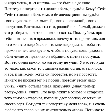
и «про меня», и «я жертва» — его быть не должно.
Поэтому не жертвой ты должен быть, а судьёй. Кому? Себе.
Себе ты должен быть самым безапелляционным судьёй
своих чувств, своих мыслей, своих пожеланий, своих
поступков. Вот только ты сам, родной и любимый, должен
это разбирать, вот это — святая святых. Пожалуйста, про
себя в плане: что я проживаю, почему я это проживаю, для
чего мне это надо было и что мне надо делать, чтобы это
проживание стало другим, чтобы я почувствовал радость,
облегчение от правильно выбранного мотива поступка.
Вот это очень важно, но мы этому не учим. У нас это куда-
то ушло, как какой-то рудиментарный орган, отвалилось,
и всё, и мы ждём, когда он прорастёт, но не прорастёт.
Ничего не прорастает, не посеяв, поэтому этому надо
учить. Учить, останавливая, вразумляя, давая пример
рассуждения. Учите. Это ведь лежит в основе и катарсиса,
того самого катарсиса, который даёт ребёнку облегчение
своего горя. Вот дети так говорят: «у меня горя́», и я очень
люблю это слово, у них действительно «горя́». Понимаете,