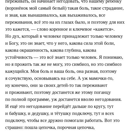
переживать, он начинает негодовать, что нашему ребёнку
(воронёнок мой самый белый) такая боль, такое страдание,
и зная, как вынашивалось, как выхаживалось, все
переживания, всё это на их глазах было, и поэтому для них
это кажется, — слово коренное и ключевое «кажется».
Но дух, который в человеке принадлежит только человеку
и Богу, это он знает, что у него, какова сила этой боли,
какова окрашенность, какова глубина, какова
устойчивость — это всё знает только человек. Я понимаю,
но я прожить так же не могу, это симбиоз, но это симбиоз
кажущийся. Моя боль и ваша боль, она разная, поэтому
я сочувствую, основываясь на себе. А уж мамочки-то,
ну конечно, они за своих детей-то так переживают
и проживают, поэтому достанется же этому поганцу
по полной программе, уж достанется вволю негодования.
И ещё это негодование перейдёт дальше по кругу, тут
и бабушку, и дедушку, и тётушку подключу, тут и всех
подключу, чтобы все дружно помогали работать. Вот это
страшно: пошла цепочка, порочная цепочка,