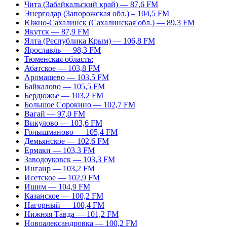
Чита (Забайкальский край) — 87,6 FM
Энергодар (Запорожская обл.) – 104,5 FM
Южно-Сахалинск (Сахалинская обл.) — 89,3 FM
Якутск — 87,9 FM
Ялта (Республика Крым) — 106,8 FM
Ярославль — 98,3 FM
Тюменская область:
Абатское — 103,8 FM
Аромашево — 103,5 FM
Байкалово — 105,5 FM
Бердюжье — 103,2 FM
Большое Сорокино — 102,7 FM
Вагай — 97,0 FM
Викулово — 103,6 FM
Голышманово — 105,4 FM
Демьянское — 102,6 FM
Ермаки — 103,3 FM
Заводоуковск — 103,3 FM
Ингаир — 103,2 FM
Исетское — 102,9 FM
Ишим — 104,9 FM
Казанское — 100,2 FM
Нагорный — 100,4 FM
Нижняя Тавда — 101,2 FM
Новоалександровка — 100,2 FM