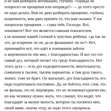
и не нам разбирать мотивацию, глубину. «Правда ли
попросил он прощения или неправда?» — да этого просто
не надо делать. Вам не дано разбирать прощение, глубину,
искренность, вам дано принять то, что вам сказано. У вас
попросили прощения — слава тебе, Господи. Всё,
понимаете? Вот это является главным показателем,
а не копание нашей головой в чувствах ребёнка: «да так ли
это, да искренне ли он, да не фальшивит ли он?» Нет,
принимайте всё, что идёт в понимании заботы
и жертвенности обо мне, с благодарностью. И вот это тот
самый дух, который питает эту среду благодарности. Нет
этого духа — есть дух подозрительности, мнительности,
сомнения и тысячи, тысячи вариантов, и там духа такого,
значит, тоже не будет. Он высыхает, дух благодарности, его
надо подпитывать постоянно. Да, не бойтесь этих слов, это
не фальшь, это не лицемерие, это не человекоугодничество,
но как человеку нужно знать, что слышат, что видят, что
благодарят за малую малость, которую ты посвятил мне,
своей маме, своему отцу, не надо этого смущаться.