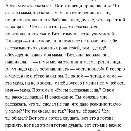
А что мама-то сказала?» Вот эти вещи прикровенны. Что
сказала мама, то сказала мама по отношению к сыну,
но не по отношению к бабушке, к подружке, тёте, крёстной
и так далее. Что сказал отец — это сказал отец
по отношению к сыну. Вот этому мы тоже учим детей.
Никогда — ни в слове, ни в помысле не позволить себе
рассказывать о суждениях родителей, там, где идёт
обсуждение, какая моя мама. «Вот, она наорала, она
накричала...» — и мы молча это принимаем, третьи лица.
А тут надо сразу останавливать — «остановись!» Я говорю
о маме, а не о тётке за окном. За окном — тётка, а мама —
это мама, на всю жизнь, у неё другого имени нет, у неё есть
имя — мама. Поэтому о чём ты рассказываешь? О ком
ты рассказываешь? И содержание. Ты можешь мне
рассказать, что ты сделал не так, что дало реакцию такую
у мамы? Что ты сказал не так? Чем ты её задел? Чем
ты обидел? Вот это я готова слушать, вот это я готова
принять, вот над этим я готова думать, вот это мне важно.