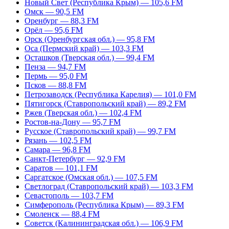
Новый Свет (Республика Крым) — 105,6 FM
Омск — 90,5 FM
Оренбург — 88,3 FM
Орёл — 95,6 FM
Орск (Оренбургская обл.) — 95,8 FM
Оса (Пермский край) — 103,3 FM
Осташков (Тверская обл.) — 99,4 FM
Пенза — 94,7 FM
Пермь — 95,0 FM
Псков — 88,8 FM
Петрозаводск (Республика Карелия) — 101,0 FM
Пятигорск (Ставропольский край) — 89,2 FM
Ржев (Тверская обл.) — 102,4 FM
Ростов-на-Дону — 95,7 FM
Русское (Ставропольский край) — 99,7 FM
Рязань — 102,5 FM
Самара — 96,8 FM
Санкт-Петербург — 92,9 FM
Саратов — 101,1 FM
Саргатское (Омская обл.) — 107,5 FM
Светлоград (Ставропольский край) — 103,3 FM
Севастополь — 103,7 FM
Симферополь (Республика Крым) — 89,3 FM
Смоленск — 88,4 FM
Советск (Калининградская обл.) — 106,9 FM