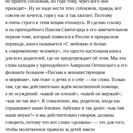
не прийти соблазнам, но горе тому, через кого они
приходят». Ну не надо нести этих соблазнов, правда, вот
совсем не хочется, горя у нас и так хватает. Поэтому
я очень строго к этим вещам отношусь. Я сделаю ссылку
и на преподобного Паисия Святогорца в его замечательном
первом томе, который появился в России в прекрасном
переводе, книга называется «С любовью и болью
к современному человеку», это просто настольная книга
для всех родителей, где он предупреждает об этом. Мы эти
слова находим у преподобного Амвросия Оптинского в его
фолианте большом «Письма к монашествующим
и мирянам», там тоже: о детях и о себе — ни слова. Только
там, где мы действительно ждём молитвенной помощи,
а не осуждений: «какой он плохой», «какой он мерзкий»,
«как он так мог». К сожалению, мы, родители, когда нас
спрашивают наши близкие, бабушки и так далее: «как там
наши внуки?» и мы действительно говорим, должны
говорить, потому что вот слово «должны» — это для того,
чтобы молитвенное правило за детей имело