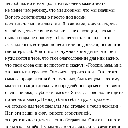
ты любим, но и нам, родителям, очень важно знать,
не менее чем ребёнку, что мы любимы, что мы значимы.
Вот это действительно просто под всеми
восклицательными знаками. Я, как мама, хочу знать, что
я любима, что меня не оставят — не с позиции, что мне
стакан воды не поднесут. (Поднесут стакан воды этот
легендарный, который донесли или не донесли, непонятно
где затерялся). А вот что ты нужна своим детям, что они
нуждаются в тебе, что твоё благословение для них важно,
что твои слова они не прервут и скажут: «Говори, мам, мне
это очень интересно». Это очень дорого стоит. Это стоит
смысла продолжения быть матерью, быть отцом. Поэтому
мы эти позиции должны в определённое время выставлять
очень широко, глубоко и высоко. Я всегда говорю: не идите
по эконом-классу. Не надо бить себя в грудь, кулаком:
«Я столько для тебя сделала! Мы столько в тебя вложили!»
Нет, эти вещи, в силу юности эгоистичной,
эгоцентричного детства, они абстрактны. Они слышат это
только как упрёк. Ну, мы знаем эти диалоги, я в аудитории