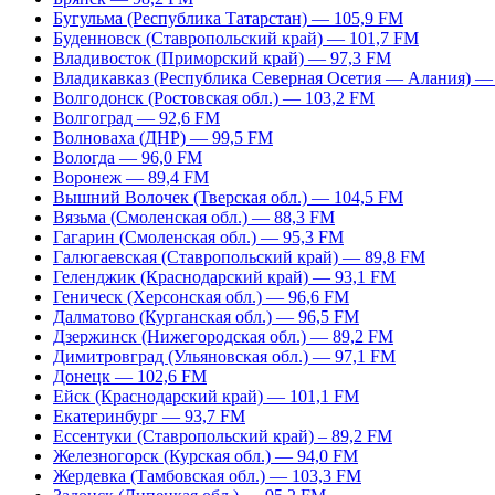
Бугульма (Республика Татарстан) — 105,9 FM
Буденновск (Ставропольский край) — 101,7 FM
Владивосток (Приморский край) — 97,3 FM
Владикавказ (Республика Северная Осетия — Алания) —
Волгодонск (Ростовская обл.) — 103,2 FM
Волгоград — 92,6 FM
Волноваха (ДНР) — 99,5 FM
Вологда — 96,0 FM
Воронеж — 89,4 FM
Вышний Волочек (Тверская обл.) — 104,5 FM
Вязьма (Смоленская обл.) — 88,3 FM
Гагарин (Смоленская обл.) — 95,3 FM
Галюгаевская (Ставропольский край) — 89,8 FM
Геленджик (Краснодарский край) — 93,1 FM
Геническ (Херсонская обл.) — 96,6 FM
Далматово (Курганская обл.) — 96,5 FM
Дзержинск (Нижегородская обл.) — 89,2 FM
Димитровград (Ульяновская обл.) — 97,1 FM
Донецк — 102,6 FM
Ейск (Краснодарский край) — 101,1 FM
Екатеринбург — 93,7 FM
Ессентуки (Ставропольский край) – 89,2 FM
Железногорск (Курская обл.) — 94,0 FM
Жердевка (Тамбовская обл.) — 103,3 FM