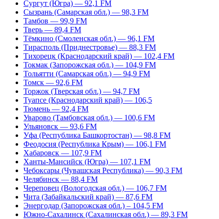
Сургут (Югра) — 92,1 FM
Сызрань (Самарская обл.) — 98,3 FM
Тамбов — 99,9 FM
Тверь — 89,4 FM
Тёмкино (Смоленская обл.) — 96,1 FM
Тирасполь (Приднестровье) — 88,3 FM
Тихорецк (Краснодарский край) — 102,4 FM
Токмак (Запорожская обл.) — 104,9 FM
Тольятти (Самарская обл.) — 94,9 FM
Томск — 92,6 FM
Торжок (Тверская обл.) — 94,7 FM
Туапсе (Краснодарский край) — 106,5
Тюмень — 92,4 FM
Уварово (Тамбовская обл.) — 100,6 FM
Ульяновск — 93,6 FM
Уфа (Республика Башкортостан) — 98,8 FM
Феодосия (Республика Крым) — 106,1 FM
Хабаровск — 107,9 FM
Ханты-Мансийск (Югра) — 107,1 FM
Чебоксары (Чувашская Республика) — 90,3 FM
Челябинск — 88,4 FM
Череповец (Вологодская обл.) — 106,7 FM
Чита (Забайкальский край) — 87,6 FM
Энергодар (Запорожская обл.) – 104,5 FM
Южно-Сахалинск (Сахалинская обл.) — 89,3 FM