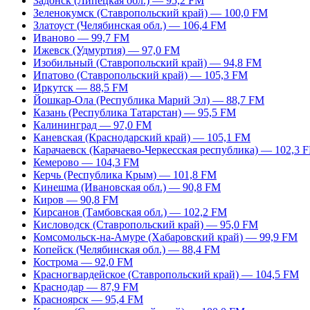
Задонск (Липецкая обл.) — 95,2 FM
Зеленокумск (Ставропольский край) — 100,0 FM
Златоуст (Челябинская обл.) — 106,4 FM
Иваново — 99,7 FM
Ижевск (Удмуртия) — 97,0 FM
Изобильный (Ставропольский край) — 94,8 FM
Ипатово (Ставропольский край) — 105,3 FM
Иркутск — 88,5 FM
Йошкар-Ола (Республика Марий Эл) — 88,7 FM
Казань (Республика Татарстан) — 95,5 FM
Калининград — 97,0 FM
Каневская (Краснодарский край) — 105,1 FM
Карачаевск (Карачаево-Черкесская республика) — 102,3 
Кемерово — 104,3 FM
Керчь (Республика Крым) — 101,8 FM
Кинешма (Ивановская обл.) — 90,8 FM
Киров — 90,8 FM
Кирсанов (Тамбовская обл.) — 102,2 FM
Кисловодск (Ставропольский край) — 95,0 FM
Комсомольск-на-Амуре (Хабаровский край) — 99,9 FM
Копейск (Челябинская обл.) — 88,4 FM
Кострома — 92,0 FM
Красногвардейское (Ставропольский край) — 104,5 FM
Краснодар — 87,9 FM
Красноярск — 95,4 FM