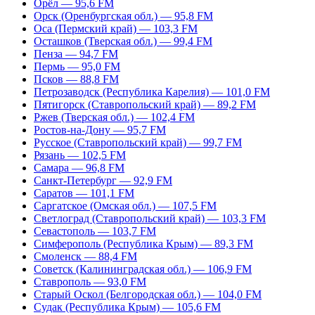
Орёл — 95,6 FM
Орск (Оренбургская обл.) — 95,8 FM
Оса (Пермский край) — 103,3 FM
Осташков (Тверская обл.) — 99,4 FM
Пенза — 94,7 FM
Пермь — 95,0 FM
Псков — 88,8 FM
Петрозаводск (Республика Карелия) — 101,0 FM
Пятигорск (Ставропольский край) — 89,2 FM
Ржев (Тверская обл.) — 102,4 FM
Ростов-на-Дону — 95,7 FM
Русское (Ставропольский край) — 99,7 FM
Рязань — 102,5 FM
Самара — 96,8 FM
Санкт-Петербург — 92,9 FM
Саратов — 101,1 FM
Саргатское (Омская обл.) — 107,5 FM
Светлоград (Ставропольский край) — 103,3 FM
Севастополь — 103,7 FM
Симферополь (Республика Крым) — 89,3 FM
Смоленск — 88,4 FM
Советск (Калининградская обл.) — 106,9 FM
Ставрополь — 93,0 FM
Старый Оскол (Белгородская обл.) — 104,0 FM
Судак (Республика Крым) — 105,6 FM