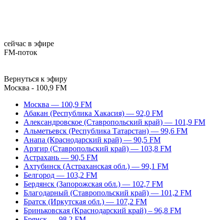
сейчас в эфире
FM-поток
Вернуться к эфиру
Москва - 100,9 FM
Москва — 100,9 FM
Абакан (Республика Хакасия) — 92,0 FM
Александровское (Ставропольский край) — 101,9 FM
Альметьевск (Республика Татарстан) — 99,6 FM
Анапа (Краснодарский край) — 90,5 FM
Арзгир (Ставропольский край) — 103,8 FM
Астрахань — 90,5 FM
Ахтубинск (Астраханская обл.) — 99,1 FM
Белгород — 103,2 FM
Бердянск (Запорожская обл.) — 102,7 FM
Благодарный (Ставропольский край) — 101,2 FM
Братск (Иркутская обл.) — 107,2 FM
Бриньковская (Краснодарский край) – 96,8 FM
Брянск — 98,2 FM