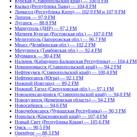
Курская (Ставропольский край) — 100,0 FM
Кызыл (Республика Тыва) — 104,8 FM
Лимасол (Республика Кипр) — 102,9 FM и 107,9 FM
Липецк — 97,9 FM
Луганск — 88,8 FM
Мариуполь (ДНР) — 97,2 FM
Матвеев Курган (Ростовская обл.) — 107,0 FM
Мелитополь (Запорожская обл.) — 96,7 FM
Миасс (Челябинская обл.) — 102,2 FM
Мичуринск (Тамбовская обл.) — 92,4 FM
Мурманск — 90,4 FM
Нальчик (Кабардино-Балкарская Республика) — 104,4 FM
Невинномысск (Ставропольский край) — 94,2 FM
Нефтекумск (Ставропольский край) — 100,4 FM
Нефтеюганск (Югра) — 92,1 FM
Нижний Новгород — 89,2 FM
Нижний Тагил (Свердловская обл.) — 97,1 FM
Новоалександровск (Ставропольский край) — 94,0 FM
Новокузнецк (Кемеровская область) — 94,2 FM
Новосибирск — 94,6 FM
Новочебоксарск (Чувашская Республика) — 90,3 FM
Норильск (Красноярский край) — 107,4 FM
Новый Свет (Республика Крым) — 105,6 FM
Омск — 90,5 FM
Оренбург — 88,3 FM