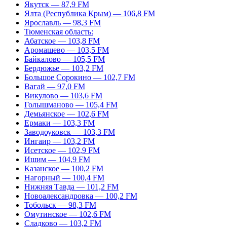
Якутск — 87,9 FM
Ялта (Республика Крым) — 106,8 FM
Ярославль — 98,3 FM
Тюменская область:
Абатское — 103,8 FM
Аромашево — 103,5 FM
Байкалово — 105,5 FM
Бердюжье — 103,2 FM
Большое Сорокино — 102,7 FM
Вагай — 97,0 FM
Викулово — 103,6 FM
Голышманово — 105,4 FM
Демьянское — 102,6 FM
Ермаки — 103,3 FM
Заводоуковск — 103,3 FM
Ингаир — 103,2 FM
Исетское — 102,9 FM
Ишим — 104,9 FM
Казанское — 100,2 FM
Нагорный — 100,4 FM
Нижняя Тавда — 101,2 FM
Новоалександровка — 100,2 FM
Тобольск — 98,3 FM
Омутинское — 102,6 FM
Сладково — 103,2 FM