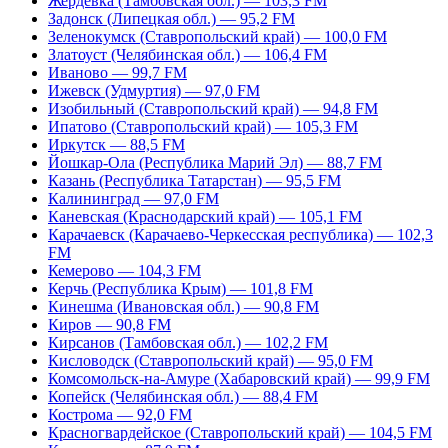
Жердевка (Тамбовская обл.) — 103,3 FM
Задонск (Липецкая обл.) — 95,2 FM
Зеленокумск (Ставропольский край) — 100,0 FM
Златоуст (Челябинская обл.) — 106,4 FM
Иваново — 99,7 FM
Ижевск (Удмуртия) — 97,0 FM
Изобильный (Ставропольский край) — 94,8 FM
Ипатово (Ставропольский край) — 105,3 FM
Иркутск — 88,5 FM
Йошкар-Ола (Республика Марий Эл) — 88,7 FM
Казань (Республика Татарстан) — 95,5 FM
Калининград — 97,0 FM
Каневская (Краснодарский край) — 105,1 FM
Карачаевск (Карачаево-Черкесская республика) — 102,3
FM
Кемерово — 104,3 FM
Керчь (Республика Крым) — 101,8 FM
Кинешма (Ивановская обл.) — 90,8 FM
Киров — 90,8 FM
Кирсанов (Тамбовская обл.) — 102,2 FM
Кисловодск (Ставропольский край) — 95,0 FM
Комсомольск-на-Амуре (Хабаровский край) — 99,9 FM
Копейск (Челябинская обл.) — 88,4 FM
Кострома — 92,0 FM
Красногвардейское (Ставропольский край) — 104,5 FM