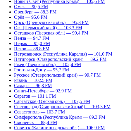
Новый Свет (Республика Крым) — 105,6 FM
Омск — 90,5 FM
Оренбург — 88,3 FM
Орёл — 95,6 FM
Орск (Оренбургская обл.) — 95,8 FM
Оса (Пермский край) — 103,3 FM
Осташков (Тверская обл.) — 99,4 FM
Пенза — 94,7 FM
Пермь — 95,0 FM
Псков — 88,8 FM
Петрозаводск (Республика Карелия) — 101,0 FM
Пятигорск (Ставропольский край) — 89,2 FM
Ржев (Тверская обл.) — 102,4 FM
Ростов-на-Дону — 95,7 FM
Русское (Ставропольский край) — 99,7 FM
Рязань — 102,5 FM
Самара — 96,8 FM
Санкт-Петербург — 92,9 FM
Саратов — 101,1 FM
Саргатское (Омская обл.) — 107,5 FM
Светлоград (Ставропольский край) — 103,3 FM
Севастополь — 103,7 FM
Симферополь (Республика Крым) — 89,3 FM
Смоленск — 88,4 FM
Советск (Калининградская обл.) — 106,9 FM