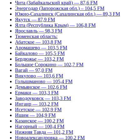
Чита (Забайкальский край) — 87,6 FM
Энергодар (Запорожская обл.) – 104,5 FM
Южно-Сахалинск (Сахалинская обл.) — 89,3 FM
Якутск — 87,9 FM
Ялта (Республика Крым) — 106,8 FM
Ярославль — 98,3 FM
Тюменская область:
Абатское — 103,8 FM
Аромашево — 103,5 FM
Байкалово — 105,5 FM
Бердюжье — 103,2 FM
Большое Сорокино — 102,7 FM
Вагай — 97,0 FM
Викулово — 103,6 FM
Голышманово — 105,4 FM
Демьянское — 102,6 FM
Ермаки — 103,3 FM
Заводоуковск — 103,3 FM
Ингаир — 103,2 FM
Исетское — 102,9 FM
Ишим — 104,9 FM
Казанское — 100,2 FM
Нагорный — 100,4 FM
Нижняя Тавда — 101,2 FM
Новоалександровка — 100,2 FM