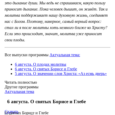
это дыхание души. Мы ведь не спрашиваем, какую пользу
приносит дыхание. Пока человек дышит, он живёт. Так и
молитва поддерживает нашу духовную жизнь, соединяет
нас с Богом. Поэтому, наверное, самый верный вопрос:
стал ли я после молитвы хоть немного ближе ко Христу?
Если это происходит, значит, молитва уже приносит
свои плоды.
Все выпуски программы
Актуальная тема:
6 августа. О плодах молитвы
6 августа. О святых Борисе и Глебе
5 августа. О значении слов Христа: «Аз есмь дверь»
Читать полностью
Другие программы
Актуальная тема
6 августа. О святых Борисе и Глебе
Скачать
О святых Борисе и Глебе