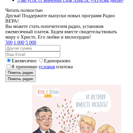
5 августа. О значении слов Христа: «Аз есмь дверь»
Читать полностью
Друзья! Поддержите выпуски новых программ Радио
ВЕРА!
Вы можете стать попечителем радио, установив
ежемесячный платеж. Будем вместе свидетельствовать
миру о Христе, Его любви и милосердии!
500
1 000
5 000
Ежемесячно
Единоразово
Я принимаю
условия
платежа
Помочь радио
Помочь радио