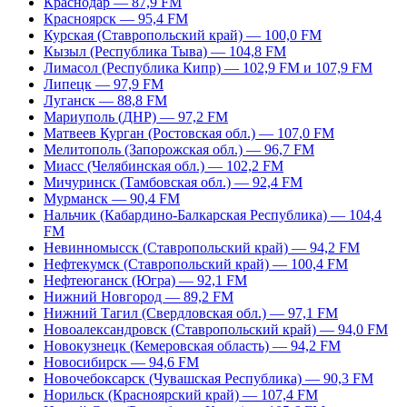
Краснодар — 87,9 FM
Красноярск — 95,4 FM
Курская (Ставропольский край) — 100,0 FM
Кызыл (Республика Тыва) — 104,8 FM
Лимасол (Республика Кипр) — 102,9 FM и 107,9 FM
Липецк — 97,9 FM
Луганск — 88,8 FM
Мариуполь (ДНР) — 97,2 FM
Матвеев Курган (Ростовская обл.) — 107,0 FM
Мелитополь (Запорожская обл.) — 96,7 FM
Миасс (Челябинская обл.) — 102,2 FM
Мичуринск (Тамбовская обл.) — 92,4 FM
Мурманск — 90,4 FM
Нальчик (Кабардино-Балкарская Республика) — 104,4
FM
Невинномысск (Ставропольский край) — 94,2 FM
Нефтекумск (Ставропольский край) — 100,4 FM
Нефтеюганск (Югра) — 92,1 FM
Нижний Новгород — 89,2 FM
Нижний Тагил (Свердловская обл.) — 97,1 FM
Новоалександровск (Ставропольский край) — 94,0 FM
Новокузнецк (Кемеровская область) — 94,2 FM
Новосибирск — 94,6 FM
Новочебоксарск (Чувашская Республика) — 90,3 FM
Норильск (Красноярский край) — 107,4 FM