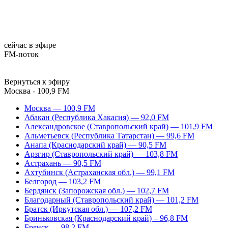
сейчас в эфире
FM-поток
Вернуться к эфиру
Москва - 100,9 FM
Москва — 100,9 FM
Абакан (Республика Хакасия) — 92,0 FM
Александровское (Ставропольский край) — 101,9 FM
Альметьевск (Республика Татарстан) — 99,6 FM
Анапа (Краснодарский край) — 90,5 FM
Арзгир (Ставропольский край) — 103,8 FM
Астрахань — 90,5 FM
Ахтубинск (Астраханская обл.) — 99,1 FM
Белгород — 103,2 FM
Бердянск (Запорожская обл.) — 102,7 FM
Благодарный (Ставропольский край) — 101,2 FM
Братск (Иркутская обл.) — 107,2 FM
Бриньковская (Краснодарский край) – 96,8 FM
Брянск — 98,2 FM