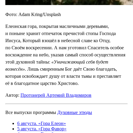
Фото: Adam Kring/Unsplash
Елеонская гора, покрытая масличными деревьями,
и поныне хранит отпечаток пречистой стопы Господа
Иисуса, Который взошёл в небесной славе ко Отцу,
по Своём воскресении. А нам уготовил Спаситель особое
восхождение на небо, указав самый способ осуществления
этой духовной тайны:
«Уничижающий себя будет
вознесён».
Лишь смиренным Бог даёт Свою благодать,
которая освобождает душу от власти тьмы и преставляет
её в благодатное царство Христово.
Автор:
Протоиерей Артемий Владимиров
Все выпуски программы
Духовные этюды
6 августа. «Гора Елеон»
5 августа. «Гора Фавор»