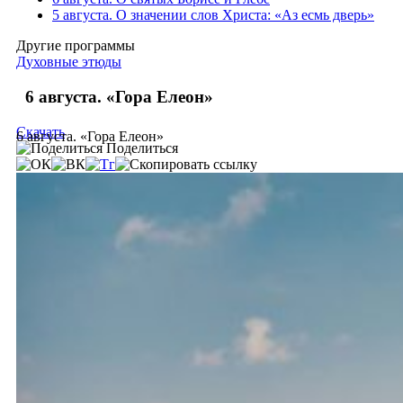
5 августа. О значении слов Христа: «Аз есмь дверь»
Другие программы
Духовные этюды
6 августа. «Гора Елеон»
Скачать
6 августа. «Гора Елеон»
Поделиться