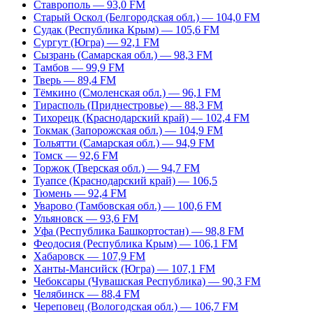
Ставрополь — 93,0 FM
Старый Оскол (Белгородская обл.) — 104,0 FM
Судак (Республика Крым) — 105,6 FM
Сургут (Югра) — 92,1 FM
Сызрань (Самарская обл.) — 98,3 FM
Тамбов — 99,9 FM
Тверь — 89,4 FM
Тёмкино (Смоленская обл.) — 96,1 FM
Тирасполь (Приднестровье) — 88,3 FM
Тихорецк (Краснодарский край) — 102,4 FM
Токмак (Запорожская обл.) — 104,9 FM
Тольятти (Самарская обл.) — 94,9 FM
Томск — 92,6 FM
Торжок (Тверская обл.) — 94,7 FM
Туапсе (Краснодарский край) — 106,5
Тюмень — 92,4 FM
Уварово (Тамбовская обл.) — 100,6 FM
Ульяновск — 93,6 FM
Уфа (Республика Башкортостан) — 98,8 FM
Феодосия (Республика Крым) — 106,1 FM
Хабаровск — 107,9 FM
Ханты-Мансийск (Югра) — 107,1 FM
Чебоксары (Чувашская Республика) — 90,3 FM
Челябинск — 88,4 FM
Череповец (Вологодская обл.) — 106,7 FM