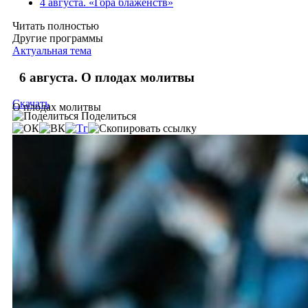
4 августа. «Гора блаженств»
Читать полностью
Другие программы
Актуальная тема
6 августа. О плодах молитвы
Скачать
О плодах молитвы
Поделиться