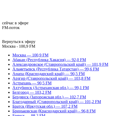
сейчас в эфире
FM-поток
Вернуться к эфиру
Москва - 100,9 FM
Москва — 100,9 FM
Абакан (Республика Хакасия) — 92,0 FM
Александровское (Ставропольский край) — 101,9 FM
Альметьевск (Республика Татарстан) — 99,6 FM
Анапа (Краснодарский край) — 90,5 FM
Арзгир (Ставропольский край) — 103,8 FM
Астрахань — 90,5 FM
Ахтубинск (Астраханская обл.) — 99,1 FM
Белгород — 103,2 FM
Бердянск (Запорожская обл.) — 102,7 FM
Благодарный (Ставропольский край) — 101,2 FM
Братск (Иркутская обл.) — 107,2 FM
Бриньковская (Краснодарский край) – 96,8 FM
Брянск — 98,2 FM