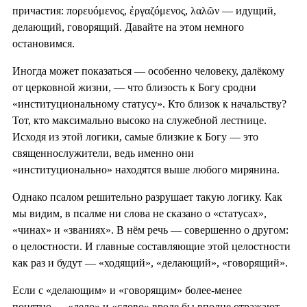
причастия: πορευόμενος, ἐργαζόμενος, λαλῶν — идущий,
делающий, говорящий. Давайте на этом немного
остановимся.
Иногда может показаться — особенно человеку, далёкому
от церковной жизни, — что близость к Богу сродни
«институциональному статусу». Кто близок к начальству?
Тот, кто максимально высоко на служебной лестнице.
Исходя из этой логики, самые близкие к Богу — это
священнослужители, ведь именно они
«институционально» находятся выше любого мирянина.
Однако псалом решительно разрушает такую логику. Как
мы видим, в псалме ни слова не сказано о «статусах»,
«чинах» и «званиях». В нём речь — совершенно о другом:
о целостности. И главные составляющие этой целостности
как раз и будут — «ходящий», «делающий», «говорящий».
Если с «делающим» и «говорящим» более-менее
понятно — «дело» и «слово» вроде бы вполне отражают