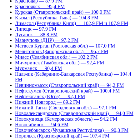
Краснодар — 87,9 FM
Красноярск — 95,4 FM
Курская (Ставропольский край) — 100,0 FM
Кызыл (Республика Тыва) — 104,8 FM
Лимасол (Республика Кипр) — 102,9 FM и 107,9 FM
Липецк — 97,9 FM
Луганск — 88,8 FM
Мариуполь (ДНР) — 97,2 FM
Матвеев Курган (Ростовская обл.) — 107,0 FM
Мелитополь (Запорожская обл.) — 96,7 FM
Миасс (Челябинская обл.) — 102,2 FM
Мичуринск (Тамбовская обл.) — 92,4 FM
Мурманск — 90,4 FM
Нальчик (Кабардино-Балкарская Республика) — 104,4
FM
Невинномысск (Ставропольский край) — 94,2 FM
Нефтекумск (Ставропольский край) — 100,4 FM
Нефтеюганск (Югра) — 92,1 FM
Нижний Новгород — 89,2 FM
Нижний Тагил (Свердловская обл.) — 97,1 FM
Новоалександровск (Ставропольский край) — 94,0 FM
Новокузнецк (Кемеровская область) — 94,2 FM
Новосибирск — 94,6 FM
Новочебоксарск (Чувашская Республика) — 90,3 FM
Норильск (Красноярский край) — 107,4 FM