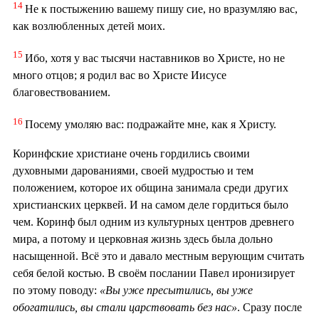
14
Не к постыжению вашему пишу сие, но вразумляю вас,
как возлюбленных детей моих.
15
Ибо, хотя у вас тысячи наставников во Христе, но не
много отцов; я родил вас во Христе Иисусе
благовествованием.
16
Посему умоляю вас: подражайте мне, как я Христу.
Коринфские христиане очень гордились своими
духовными дарованиями, своей мудростью и тем
положением, которое их община занимала среди других
христианских церквей. И на самом деле гордиться было
чем. Коринф был одним из культурных центров древнего
мира, а потому и церковная жизнь здесь была дольно
насыщенной. Всё это и давало местным верующим считать
себя белой костью. В своём послании Павел иронизирует
по этому поводу:
«Вы уже пресытились, вы уже
обогатились, вы стали царствовать без нас»
. Сразу после