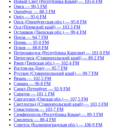
Новый Свет (Республика Крым) — 105,6 FM
Омск — 90,5 FM
Оренбург — 88,3 FM
Орёл — 95,6 FM
Орск (Оренбургская обл.) — 95,8 FM
Оса (Пермский край) — 103,3 FM
Осташков (Тверская обл.) — 99,4 FM
Пенза — 94,7 FM
Пермь — 95,0 FM
Псков — 88,8 FM
Петрозаводск (Республика Карелия) — 101,0 FM
Пятигорск (Ставропольский край) — 89,2 FM
Ржев (Тверская обл.) — 102,4 FM
Ростов-на-Дону — 95,7 FM
Русское (Ставропольский край) — 99,7 FM
Рязань — 102,5 FM
Самара — 96,8 FM
Санкт-Петербург — 92,9 FM
Саратов — 101,1 FM
Саргатское (Омская обл.) — 107,5 FM
Светлоград (Ставропольский край) — 103,3 FM
Севастополь — 103,7 FM
Симферополь (Республика Крым) — 89,3 FM
Смоленск — 88,4 FM
Советск (Калининградская обл.) — 106,9 FM