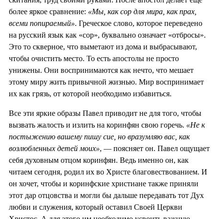
более яркое сравнение:
«Мы, как сор для мира, как прах,
всеми попираемый»
. Греческое слово, которое переведено
на русский язык как «сор», буквально означает «отбросы».
Это то скверное, что выметают из дома и выбрасывают,
чтобы очистить место. То есть апостолы не просто
унижены. Они воспринимаются как нечто, что мешает
этому миру жить привычной жизнью. Мир воспринимает
их как грязь, от которой необходимо избавиться.
Все эти яркие образы Павел приводит не для того, чтобы
вызвать жалость и излить на коринфян свою горечь.
«Не к
постыжению вашему пишу сие, но вразумляю вас, как
возлюбленных детей моих»
, — поясняет он. Павел ощущает
себя духовным отцом коринфян. Ведь именно он, как
читаем сегодня, родил их во Христе благовествованием. И
он хочет, чтобы и коринфские христиане также приняли
этот дар отцовства и могли бы дальше передавать тот Дух
любви и служения, который оставил Своей Церкви
Христос. А для этого им необходимо усвоить важную