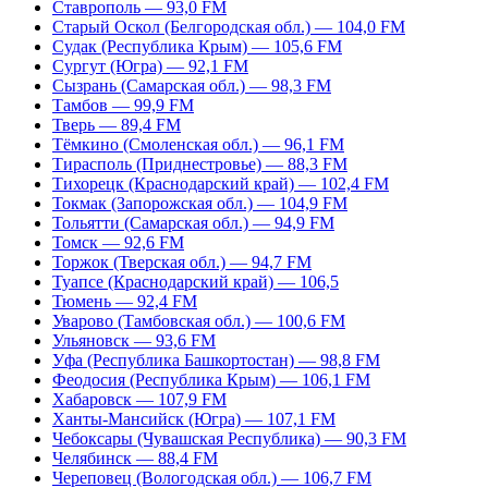
Ставрополь — 93,0 FM
Старый Оскол (Белгородская обл.) — 104,0 FM
Судак (Республика Крым) — 105,6 FM
Сургут (Югра) — 92,1 FM
Сызрань (Самарская обл.) — 98,3 FM
Тамбов — 99,9 FM
Тверь — 89,4 FM
Тёмкино (Смоленская обл.) — 96,1 FM
Тирасполь (Приднестровье) — 88,3 FM
Тихорецк (Краснодарский край) — 102,4 FM
Токмак (Запорожская обл.) — 104,9 FM
Тольятти (Самарская обл.) — 94,9 FM
Томск — 92,6 FM
Торжок (Тверская обл.) — 94,7 FM
Туапсе (Краснодарский край) — 106,5
Тюмень — 92,4 FM
Уварово (Тамбовская обл.) — 100,6 FM
Ульяновск — 93,6 FM
Уфа (Республика Башкортостан) — 98,8 FM
Феодосия (Республика Крым) — 106,1 FM
Хабаровск — 107,9 FM
Ханты-Мансийск (Югра) — 107,1 FM
Чебоксары (Чувашская Республика) — 90,3 FM
Челябинск — 88,4 FM
Череповец (Вологодская обл.) — 106,7 FM