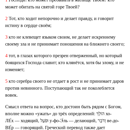
может обитать на святой горе Твоей?
2
Тот, кто ходит непорочно и делает правду, и говорит
истину в сердце своём;
3
кто не клевещет языком своим, не делает искреннему
своему зла и не принимает поношения на ближнего своего;
4
тот, в глазах которого презрен отверженный, но который
боящихся Господа славит; кто клянётся, хотя бы злому, и не
изменяет;
5
кто серебра своего не отдает в рост и не принимает даров
против невинного. Поступающий так не поколеблется
вовек.
Смысл ответа на вопрос, кто достоин быть рядом с Богом,
вполне можно «ужать» до трёх определений: הוֹלֵךְ хо-
ЛЕ́х — ходящий, וּפֹעֵל у-фо-Э́ль — делающий, וְדֹבֵר ве-до-
ВЕ́р — говорящий. Греческий перевод также дает