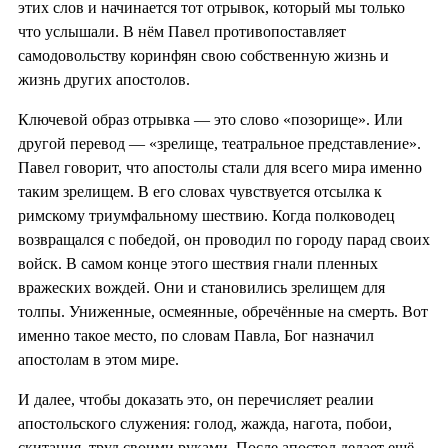
этих слов и начинается тот отрывок, который мы только
что услышали. В нём Павел противопоставляет
самодовольству коринфян свою собственную жизнь и
жизнь других апостолов.
Ключевой образ отрывка — это слово «позорище». Или
другой перевод — «зрелище, театральное представление».
Павел говорит, что апостолы стали для всего мира именно
таким зрелищем. В его словах чувствуется отсылка к
римскому триумфальному шествию. Когда полководец
возвращался с победой, он проводил по городу парад своих
войск. В самом конце этого шествия гнали пленных
вражеских вождей. Они и становились зрелищем для
толпы. Униженные, осмеянные, обречённые на смерть. Вот
именно такое место, по словам Павла, Бог назначил
апостолам в этом мире.
И далее, чтобы доказать это, он перечисляет реалии
апостольского служения: голод, жажда, нагота, побои,
скитания, труд своими руками. После апостол делает ещё