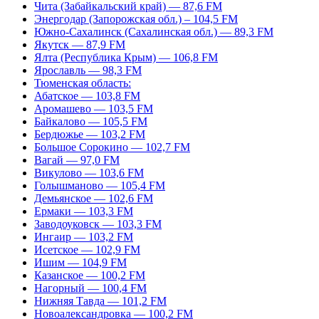
Чита (Забайкальский край) — 87,6 FM
Энергодар (Запорожская обл.) – 104,5 FM
Южно-Сахалинск (Сахалинская обл.) — 89,3 FM
Якутск — 87,9 FM
Ялта (Республика Крым) — 106,8 FM
Ярославль — 98,3 FM
Тюменская область:
Абатское — 103,8 FM
Аромашево — 103,5 FM
Байкалово — 105,5 FM
Бердюжье — 103,2 FM
Большое Сорокино — 102,7 FM
Вагай — 97,0 FM
Викулово — 103,6 FM
Голышманово — 105,4 FM
Демьянское — 102,6 FM
Ермаки — 103,3 FM
Заводоуковск — 103,3 FM
Ингаир — 103,2 FM
Исетское — 102,9 FM
Ишим — 104,9 FM
Казанское — 100,2 FM
Нагорный — 100,4 FM
Нижняя Тавда — 101,2 FM
Новоалександровка — 100,2 FM