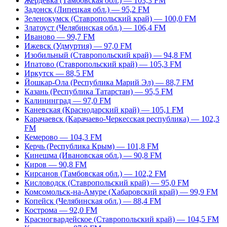
Жердевка (Тамбовская обл.) — 103,3 FM
Задонск (Липецкая обл.) — 95,2 FM
Зеленокумск (Ставропольский край) — 100,0 FM
Златоуст (Челябинская обл.) — 106,4 FM
Иваново — 99,7 FM
Ижевск (Удмуртия) — 97,0 FM
Изобильный (Ставропольский край) — 94,8 FM
Ипатово (Ставропольский край) — 105,3 FM
Иркутск — 88,5 FM
Йошкар-Ола (Республика Марий Эл) — 88,7 FM
Казань (Республика Татарстан) — 95,5 FM
Калининград — 97,0 FM
Каневская (Краснодарский край) — 105,1 FM
Карачаевск (Карачаево-Черкесская республика) — 102,3
FM
Кемерово — 104,3 FM
Керчь (Республика Крым) — 101,8 FM
Кинешма (Ивановская обл.) — 90,8 FM
Киров — 90,8 FM
Кирсанов (Тамбовская обл.) — 102,2 FM
Кисловодск (Ставропольский край) — 95,0 FM
Комсомольск-на-Амуре (Хабаровский край) — 99,9 FM
Копейск (Челябинская обл.) — 88,4 FM
Кострома — 92,0 FM
Красногвардейское (Ставропольский край) — 104,5 FM