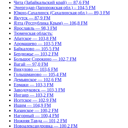
Чита (Забайкальский край) — 87,6 FM
Энергодар (Запорожская обл.) – 104,5 FM
Южно-Сахалинск (Сахалинская обл.) — 89,3 FM
Якутск — 87,9 FM
Ялта (Республика Крым) — 106,8 FM
Ярославль — 98,3 FM
Тюменская область:
Абатское — 103,8 FM
Аромашево — 103,5 FM
Байкалово — 105,5 FM
Бердюжье — 103,2 FM
Большое Сорокино — 102,7 FM
Вагай — 97,0 FM
Викулово — 103,6 FM
Голышманово — 105,4 FM
Демьянское — 102,6 FM
Ермаки — 103,3 FM
Заводоуковск — 103,3 FM
Ингаир — 103,2 FM
Исетское — 102,9 FM
Ишим — 104,9 FM
Казанское — 100,2 FM
Нагорный — 100,4 FM
Нижняя Тавда — 101,2 FM
Новоалександровка — 100,2 FM