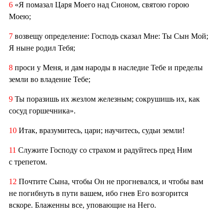
6
«Я помазал Царя Моего над Сионом, святою горою
Моею;
7
возвещу определение: Господь сказал Мне: Ты Сын Мой;
Я ныне родил Тебя;
8
проси у Меня, и дам народы в наследие Тебе и пределы
земли во владение Тебе;
9
Ты поразишь их жезлом железным; сокрушишь их, как
сосуд горшечника».
10
Итак, вразумитесь, цари; научитесь, судьи земли!
11
Служите Господу со страхом и радуйтесь пред Ним
с трепетом.
12
Почтите Сына, чтобы Он не прогневался, и чтобы вам
не погибнуть в пути вашем, ибо гнев Его возгорится
вскоре. Блаженны все, уповающие на Него.