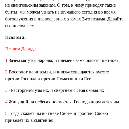
не евангельским законам. О том, к чему приводят такие
бунты, мы можем узнать из звучащего сегодня во время
богослужения в православных храмах 2-го псалма. Давайте
его послушаем.
Псалом 2.
Псалом Давида.
1
Зачем мятутся народы, и племена замышляют тщетное?
2
Восстают цари земли, и князья совещаются вместе
против Господа и против Помазанника Его.
3
«Расторгнем узы их, и свергнем с себя оковы их».
4
Живущий на небесах посмеётся, Господь поругается им.
5
Тогда скажет им во гневе Своём и яростью Своею
приведёт их в смятение: