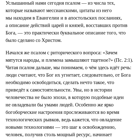
Услышанный нами сегодня псалом — из числа тех,
которые называют мессианскими, цитаты из него
мы находим в Евангелии и в апостольских посланиях,
а описание действий царей и князей, восставших против
Бога, — это практически буквальное описание того, что
было сделано со Христом.
Начался же псалом с риторического вопроса: «Зачем
мятутся народы, и племена замышляют тщетное?» (Пс. 2:1).
Читая псалом дальше, мы понимаем, о чём здесь идёт речь:
люди считают, что Бог их угнетает, следовательно, от Бога
необходимо освободиться, сделать нечто такое, что
приведёт к самостоятельности. Увы, но в истории
человечества не было эпохи, в которую подобные идеи
не овладевали бы умами людей. Особенно же ярко
богоборческие настроения прослеживаются во время
технологических рывков, ведь кажется, что овладение
новыми технологиями — это шаг к освобождению,
человек, получив столь мощный ресурс, начинает