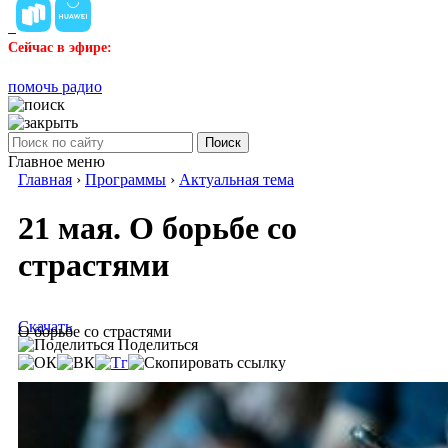
Сейчас в эфире:
помочь радио
Поиск
Главное меню
Главная
›
Программы
›
Актуальная тема
21 мая. О борьбе со
страстями
Скачать
О борьбе со страстями
Поделиться