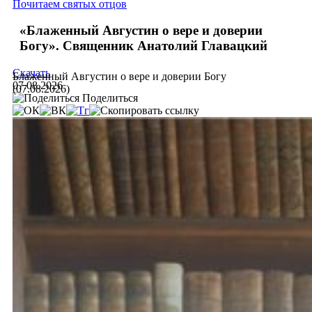
Почитаем святых отцов
«Блаженный Августин о вере и доверии
Богу». Священник Анатолий Главацкий
Скачать
Блаженный Августин о вере и доверии Богу
07.08.2026
(07.08.2026)
Поделиться