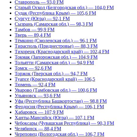
Ставрополь — 93,0 FM
Старый Оскол (Белгородская обл.) — 104,0 FM
Судак (Республика Крым) — 105,6 FM
Сургут (Югра) — 92,1 FM
Сызрань (Самарская обл.) — 98,3 FM
Тамбов — 99,9 FM
Тверь — 89,4 FM
Тёмкино (Смоленская обл.) — 96,1 FM
Тирасполь (Приднестровье) — 88,3 FM
Тихорецк (Краснодарский край) — 102,4 FM
Токмак (Запорожская обл.) — 104,9 FM
Тольятти (Самарская обл.) — 94,9 FM
Томск — 92,6 FM
Торжок (Тверская обл.) — 94,7 FM
Туапсе (Краснодарский край) — 106,5
Тюмень — 92,4 FM
Уварово (Тамбовская обл.) — 100,6 FM
Ульяновск — 93,6 FM
Уфа (Республика Башкортостан) — 98,8 FM
Феодосия (Республика Крым) — 106,1 FM
Хабаровск — 107,9 FM
Ханты-Мансийск (Югра) — 107,1 FM
Чебоксары (Чувашская Республика) — 90,3 FM
Челябинск — 88,4 FM
Череповец (Вологодская обл.) — 106,7 FM