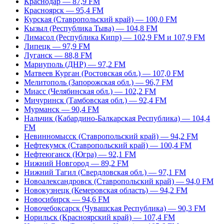
Краснодар — 87,9 FM
Красноярск — 95,4 FM
Курская (Ставропольский край) — 100,0 FM
Кызыл (Республика Тыва) — 104,8 FM
Лимасол (Республика Кипр) — 102,9 FM и 107,9 FM
Липецк — 97,9 FM
Луганск — 88,8 FM
Мариуполь (ДНР) — 97,2 FM
Матвеев Курган (Ростовская обл.) — 107,0 FM
Мелитополь (Запорожская обл.) — 96,7 FM
Миасс (Челябинская обл.) — 102,2 FM
Мичуринск (Тамбовская обл.) — 92,4 FM
Мурманск — 90,4 FM
Нальчик (Кабардино-Балкарская Республика) — 104,4
FM
Невинномысск (Ставропольский край) — 94,2 FM
Нефтекумск (Ставропольский край) — 100,4 FM
Нефтеюганск (Югра) — 92,1 FM
Нижний Новгород — 89,2 FM
Нижний Тагил (Свердловская обл.) — 97,1 FM
Новоалександровск (Ставропольский край) — 94,0 FM
Новокузнецк (Кемеровская область) — 94,2 FM
Новосибирск — 94,6 FM
Новочебоксарск (Чувашская Республика) — 90,3 FM
Норильск (Красноярский край) — 107,4 FM