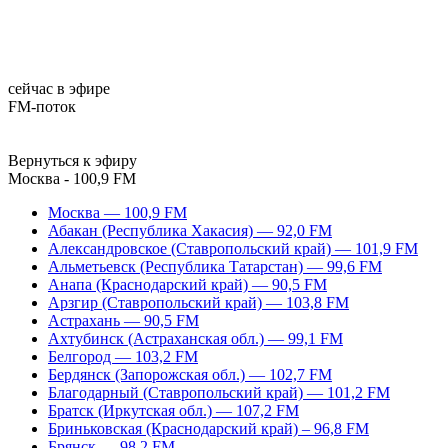
сейчас в эфире
FM-поток
Вернуться к эфиру
Москва - 100,9 FM
Москва — 100,9 FM
Абакан (Республика Хакасия) — 92,0 FM
Александровское (Ставропольский край) — 101,9 FM
Альметьевск (Республика Татарстан) — 99,6 FM
Анапа (Краснодарский край) — 90,5 FM
Арзгир (Ставропольский край) — 103,8 FM
Астрахань — 90,5 FM
Ахтубинск (Астраханская обл.) — 99,1 FM
Белгород — 103,2 FM
Бердянск (Запорожская обл.) — 102,7 FM
Благодарный (Ставропольский край) — 101,2 FM
Братск (Иркутская обл.) — 107,2 FM
Бриньковская (Краснодарский край) – 96,8 FM
Брянск — 98,2 FM