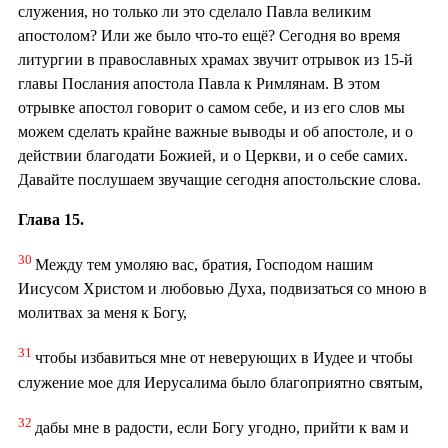
служения, но только ли это сделало Павла великим
апостолом? Или же было что-то ещё? Сегодня во время
литургии в православных храмах звучит отрывок из 15-й
главы Послания апостола Павла к Римлянам. В этом
отрывке апостол говорит о самом себе, и из его слов мы
можем сделать крайне важные выводы и об апостоле, и о
действии благодати Божией, и о Церкви, и о себе самих.
Давайте послушаем звучащие сегодня апостольские слова.
Глава 15.
30
Между тем умоляю вас, братия, Господом нашим
Иисусом Христом и любовью Духа, подвизаться со мною в
молитвах за меня к Богу,
31
чтобы избавиться мне от неверующих в Иудее и чтобы
служение мое для Иерусалима было благоприятно святым,
32
дабы мне в радости, если Богу угодно, прийти к вам и