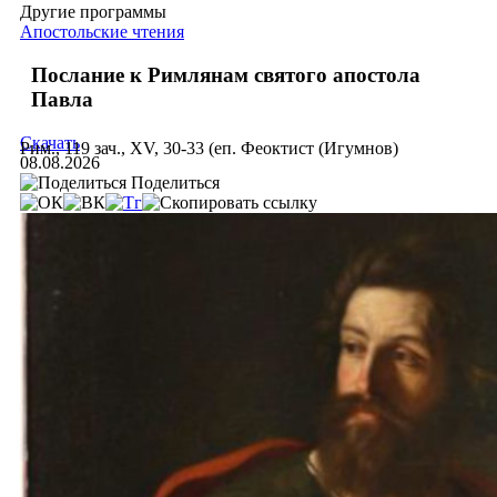
Другие программы
Апостольские чтения
Послание к Римлянам святого апостола
Павла
Скачать
Рим., 119 зач., XV, 30-33 (еп. Феоктист (Игумнов)
08.08.2026
Поделиться