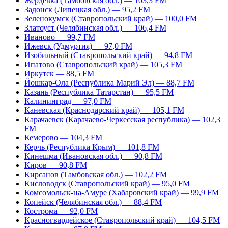
Жердевка (Тамбовская обл.) — 103,3 FM
Задонск (Липецкая обл.) — 95,2 FM
Зеленокумск (Ставропольский край) — 100,0 FM
Златоуст (Челябинская обл.) — 106,4 FM
Иваново — 99,7 FM
Ижевск (Удмуртия) — 97,0 FM
Изобильный (Ставропольский край) — 94,8 FM
Ипатово (Ставропольский край) — 105,3 FM
Иркутск — 88,5 FM
Йошкар-Ола (Республика Марий Эл) — 88,7 FM
Казань (Республика Татарстан) — 95,5 FM
Калининград — 97,0 FM
Каневская (Краснодарский край) — 105,1 FM
Карачаевск (Карачаево-Черкесская республика) — 102,3
FM
Кемерово — 104,3 FM
Керчь (Республика Крым) — 101,8 FM
Кинешма (Ивановская обл.) — 90,8 FM
Киров — 90,8 FM
Кирсанов (Тамбовская обл.) — 102,2 FM
Кисловодск (Ставропольский край) — 95,0 FM
Комсомольск-на-Амуре (Хабаровский край) — 99,9 FM
Копейск (Челябинская обл.) — 88,4 FM
Кострома — 92,0 FM
Красногвардейское (Ставропольский край) — 104,5 FM