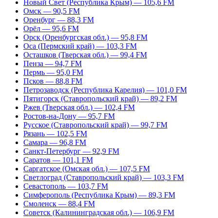
Новый Свет (Республика Крым) — 105,6 FM
Омск — 90,5 FM
Оренбург — 88,3 FM
Орёл — 95,6 FM
Орск (Оренбургская обл.) — 95,8 FM
Оса (Пермский край) — 103,3 FM
Осташков (Тверская обл.) — 99,4 FM
Пенза — 94,7 FM
Пермь — 95,0 FM
Псков — 88,8 FM
Петрозаводск (Республика Карелия) — 101,0 FM
Пятигорск (Ставропольский край) — 89,2 FM
Ржев (Тверская обл.) — 102,4 FM
Ростов-на-Дону — 95,7 FM
Русское (Ставропольский край) — 99,7 FM
Рязань — 102,5 FM
Самара — 96,8 FM
Санкт-Петербург — 92,9 FM
Саратов — 101,1 FM
Саргатское (Омская обл.) — 107,5 FM
Светлоград (Ставропольский край) — 103,3 FM
Севастополь — 103,7 FM
Симферополь (Республика Крым) — 89,3 FM
Смоленск — 88,4 FM
Советск (Калининградская обл.) — 106,9 FM