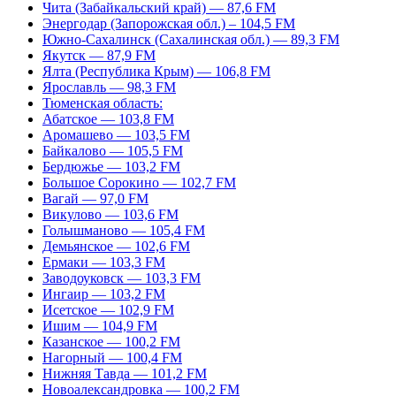
Чита (Забайкальский край) — 87,6 FM
Энергодар (Запорожская обл.) – 104,5 FM
Южно-Сахалинск (Сахалинская обл.) — 89,3 FM
Якутск — 87,9 FM
Ялта (Республика Крым) — 106,8 FM
Ярославль — 98,3 FM
Тюменская область:
Абатское — 103,8 FM
Аромашево — 103,5 FM
Байкалово — 105,5 FM
Бердюжье — 103,2 FM
Большое Сорокино — 102,7 FM
Вагай — 97,0 FM
Викулово — 103,6 FM
Голышманово — 105,4 FM
Демьянское — 102,6 FM
Ермаки — 103,3 FM
Заводоуковск — 103,3 FM
Ингаир — 103,2 FM
Исетское — 102,9 FM
Ишим — 104,9 FM
Казанское — 100,2 FM
Нагорный — 100,4 FM
Нижняя Тавда — 101,2 FM
Новоалександровка — 100,2 FM