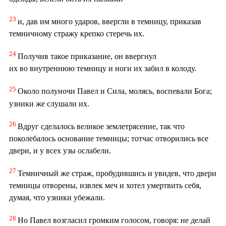
23
и, дав им много ударов, ввергли в темницу, приказав
темничному стражу крепко стеречь их.
24
Получив такое приказание, он ввергнул
их во внутреннюю темницу и ноги их забил в колоду.
25
Около полуночи Павел и Сила, молясь, воспевали Бога;
узники же слушали их.
26
Вдруг сделалось великое землетрясение, так что
поколебалось основание темницы; тотчас отворились все
двери, и у всех узы ослабели.
27
Темничный же страж, пробудившись и увидев, что двери
темницы отворены, извлек меч и хотел умертвить себя,
думая, что узники убежали.
28
Но Павел возгласил громким голосом, говоря: не делай