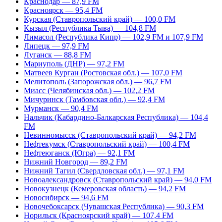
Краснодар — 87,9 FM
Красноярск — 95,4 FM
Курская (Ставропольский край) — 100,0 FM
Кызыл (Республика Тыва) — 104,8 FM
Лимасол (Республика Кипр) — 102,9 FM и 107,9 FM
Липецк — 97,9 FM
Луганск — 88,8 FM
Мариуполь (ДНР) — 97,2 FM
Матвеев Курган (Ростовская обл.) — 107,0 FM
Мелитополь (Запорожская обл.) — 96,7 FM
Миасс (Челябинская обл.) — 102,2 FM
Мичуринск (Тамбовская обл.) — 92,4 FM
Мурманск — 90,4 FM
Нальчик (Кабардино-Балкарская Республика) — 104,4
FM
Невинномысск (Ставропольский край) — 94,2 FM
Нефтекумск (Ставропольский край) — 100,4 FM
Нефтеюганск (Югра) — 92,1 FM
Нижний Новгород — 89,2 FM
Нижний Тагил (Свердловская обл.) — 97,1 FM
Новоалександровск (Ставропольский край) — 94,0 FM
Новокузнецк (Кемеровская область) — 94,2 FM
Новосибирск — 94,6 FM
Новочебоксарск (Чувашская Республика) — 90,3 FM
Норильск (Красноярский край) — 107,4 FM