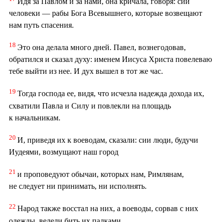
Идя за Павлом и за нами, она кричала, говоря: сии
человеки — рабы Бога Всевышнего, которые возвещают
нам путь спасения.
18
Это она делала много дней. Павел, вознегодовав,
обратился и сказал духу: именем Иисуса Христа повелеваю
тебе выйти из нее. И дух вышел в тот же час.
19
Тогда господа ее, видя, что исчезла надежда дохода их,
схватили Павла и Силу и повлекли на площадь
к начальникам.
20
И, приведя их к воеводам, сказали: сии люди, будучи
Иудеями, возмущают наш город
21
и проповедуют обычаи, которых нам, Римлянам,
не следует ни принимать, ни исполнять.
22
Народ также восстал на них, а воеводы, сорвав с них
одежды, велели бить их палками