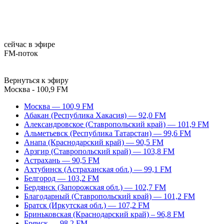
сейчас в эфире
FM-поток
Вернуться к эфиру
Москва - 100,9 FM
Москва — 100,9 FM
Абакан (Республика Хакасия) — 92,0 FM
Александровское (Ставропольский край) — 101,9 FM
Альметьевск (Республика Татарстан) — 99,6 FM
Анапа (Краснодарский край) — 90,5 FM
Арзгир (Ставропольский край) — 103,8 FM
Астрахань — 90,5 FM
Ахтубинск (Астраханская обл.) — 99,1 FM
Белгород — 103,2 FM
Бердянск (Запорожская обл.) — 102,7 FM
Благодарный (Ставропольский край) — 101,2 FM
Братск (Иркутская обл.) — 107,2 FM
Бриньковская (Краснодарский край) – 96,8 FM
Брянск — 98,2 FM