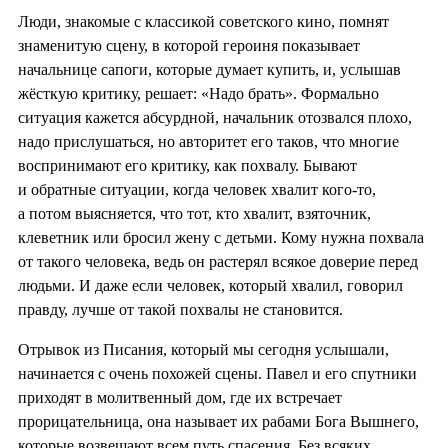
Люди, знакомые с классикой советского кино, помнят
знаменитую сцену, в которой героиня показывает
начальнице сапоги, которые думает купить, и, услышав
жёсткую критику, решает: «Надо брать». Формально
ситуация кажется абсурдной, начальник отозвался плохо,
надо прислушаться, но авторитет его таков, что многие
воспринимают его критику, как похвалу. Бывают
и обратные ситуации, когда человек хвалит кого-то,
а потом выясняется, что тот, кто хвалит, взяточник,
клеветник или бросил жену с детьми. Кому нужна похвала
от такого человека, ведь он растерял всякое доверие перед
людьми. И даже если человек, который хвалил, говорил
правду, лучше от такой похвалы не становится.
Отрывок из Писания, который мы сегодня услышали,
начинается с очень похожей сцены. Павел и его спутники
приходят в молитвенный дом, где их встречает
прорицательница, она называет их рабами Бога Вышнего,
которые возвещают всем путь спасения. Без всяких