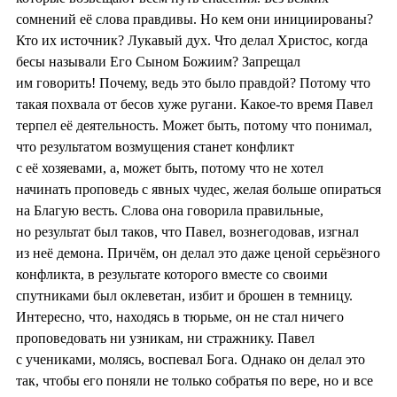
сомнений её слова правдивы. Но кем они инициированы?
Кто их источник? Лукавый дух. Что делал Христос, когда
бесы называли Его Сыном Божиим? Запрещал
им говорить! Почему, ведь это было правдой? Потому что
такая похвала от бесов хуже ругани. Какое-то время Павел
терпел её деятельность. Может быть, потому что понимал,
что результатом возмущения станет конфликт
с её хозяевами, а, может быть, потому что не хотел
начинать проповедь с явных чудес, желая больше опираться
на Благую весть. Слова она говорила правильные,
но результат был таков, что Павел, вознегодовав, изгнал
из неё демона. Причём, он делал это даже ценой серьёзного
конфликта, в результате которого вместе со своими
спутниками был оклеветан, избит и брошен в темницу.
Интересно, что, находясь в тюрьме, он не стал ничего
проповедовать ни узникам, ни стражнику. Павел
с учениками, молясь, воспевал Бога. Однако он делал это
так, чтобы его поняли не только собратья по вере, но и все