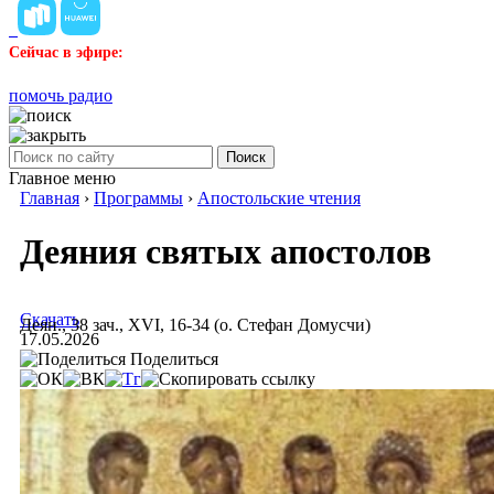
Сейчас в эфире:
помочь радио
Поиск
Главное меню
Главная
›
Программы
›
Апостольские чтения
Деяния святых апостолов
Скачать
Деян., 38 зач., XVI, 16-34 (о. Стефан Домусчи)
17.05.2026
Поделиться