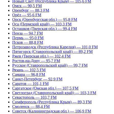
Новый Свет (Республика Крым) — 105,6 FM
Омск — 90,5 FM
Оренбург — 88,3 FM
Орёл — 95,6 FM
Орск (Оренбургская обл.) — 95,8 FM
Оса (Пермский край) — 103,3 FM
Осташков (Тверская обл.) — 99,4 FM
Пенза — 94,7 FM
Пермь — 95,0 FM
Псков — 88,8 FM
Петрозаводск (Республика Карелия) — 101,0 FM
Пятигорск (Ставропольский край) — 89,2 FM
Ржев (Тверская обл.) — 102,4 FM
Ростов-на-Дону — 95,7 FM
Русское (Ставропольский край) — 99,7 FM
Рязань — 102,5 FM
Самара — 96,8 FM
Санкт-Петербург — 92,9 FM
Саратов — 101,1 FM
Саргатское (Омская обл.) — 107,5 FM
Светлоград (Ставропольский край) — 103,3 FM
Севастополь — 103,7 FM
Симферополь (Республика Крым) — 89,3 FM
Смоленск — 88,4 FM
Советск (Калининградская обл.) — 106,9 FM