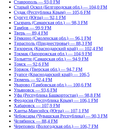
Ставрополь — 93,0 FM
Старый Оскол (Белгородская обл.) — 104,0 FM
Судак (Республика Крым) — 105,6 FM
Сургут (Югра) — 92,1 FM
Сызрань (Самарская обл.) — 98,3 FM
Тамбов — 99,9 FM
Тверь — 89,4 FM
Тёмкино (Смоленская обл.) — 96,1 FM
Тирасполь (Приднестровье) — 88,3 FM
Тихорецк (Краснодарский край) — 102,4 FM
Токмак (Запорожская обл.) — 104,9 FM
Тольятти (Самарская обл.) — 94,9 FM
Томск — 92,6 FM
Торжок (Тверская обл.) — 94,7 FM
Туапсе (Краснодарский край) — 106,5
Тюмень — 92,4 FM
Уварово (Тамбовская обл.) — 100,6 FM
Ульяновск — 93,6 FM
Уфа (Республика Башкортостан) — 98,8 FM
Феодосия (Республика Крым) — 106,1 FM
Хабаровск — 107,9 FM
Ханты-Мансийск (Югра) — 107,1 FM
Чебоксары (Чувашская Республика) — 90,3 FM
Челябинск — 88,4 FM
Череповец (Вологодская обл.) — 106,7 FM