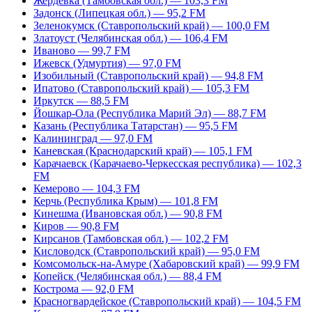
Жердевка (Тамбовская обл.) — 103,3 FM
Задонск (Липецкая обл.) — 95,2 FM
Зеленокумск (Ставропольский край) — 100,0 FM
Златоуст (Челябинская обл.) — 106,4 FM
Иваново — 99,7 FM
Ижевск (Удмуртия) — 97,0 FM
Изобильный (Ставропольский край) — 94,8 FM
Ипатово (Ставропольский край) — 105,3 FM
Иркутск — 88,5 FM
Йошкар-Ола (Республика Марий Эл) — 88,7 FM
Казань (Республика Татарстан) — 95,5 FM
Калининград — 97,0 FM
Каневская (Краснодарский край) — 105,1 FM
Карачаевск (Карачаево-Черкесская республика) — 102,3
FM
Кемерово — 104,3 FM
Керчь (Республика Крым) — 101,8 FM
Кинешма (Ивановская обл.) — 90,8 FM
Киров — 90,8 FM
Кирсанов (Тамбовская обл.) — 102,2 FM
Кисловодск (Ставропольский край) — 95,0 FM
Комсомольск-на-Амуре (Хабаровский край) — 99,9 FM
Копейск (Челябинская обл.) — 88,4 FM
Кострома — 92,0 FM
Красногвардейское (Ставропольский край) — 104,5 FM