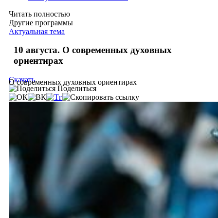
Читать полностью
Другие программы
Актуальная тема
10 августа. О современных духовных
ориентирах
Скачать
О современных духовных ориентирах
Поделиться