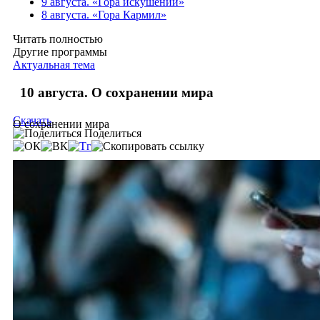
9 августа. «Гора искушений»
8 августа. «Гора Кармил»
Читать полностью
Другие программы
Актуальная тема
10 августа. О сохранении мира
Скачать
О сохранении мира
Поделиться