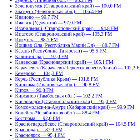
Задонск (Липецкая обл.) — 95,2 FM
Зеленокумск (Ставропольский край) — 100,0 FM
Златоуст (Челябинская обл.) — 106,4 FM
Иваново — 99,7 FM
Ижевск (Удмуртия) — 97,0 FM
Изобильный (Ставропольский край) — 94,8 FM
Ипатово (Ставропольский край) — 105,3 FM
Иркутск — 88,5 FM
Йошкар-Ола (Республика Марий Эл) — 88,7 FM
Казань (Республика Татарстан) — 95,5 FM
Калининград — 97,0 FM
Каневская (Краснодарский край) — 105,1 FM
Карачаевск (Карачаево-Черкесская республика) — 102,3 
Кемерово — 104,3 FM
Керчь (Республика Крым) — 101,8 FM
Кинешма (Ивановская обл.) — 90,8 FM
Киров — 90,8 FM
Кирсанов (Тамбовская обл.) — 102,2 FM
Кисловодск (Ставропольский край) — 95,0 FM
Комсомольск-на-Амуре (Хабаровский край) — 99,9 FM
Копейск (Челябинская обл.) — 88,4 FM
Кострома — 92,0 FM
Красногвардейское (Ставропольский край) — 104,5 FM
Краснодар — 87,9 FM
Красноярск — 95,4 FM