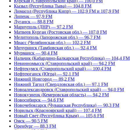
Курская (Ставропольский край) — 100,0 FM
Кызыл (Республика Тыва) — 104,8 FM
Лимасол (Республика Кипр) — 102,9 FM и 107,9 FM
Липецк — 97,9 FM
Луганск — 88,8 FM
Мариуполь (ДНР) — 97,2 FM
Матвеев Курган (Ростовская обл.) — 107,0 FM
Мелитополь (Запорожская обл.) — 96,7 FM
Миасс (Челябинская обл.) — 102,2 FM
Мичуринск (Тамбовская обл.) — 92,4 FM
Мурманск — 90,4 FM
Нальчик (Кабардино-Балкарская Республика) — 104,4 FM
Невинномысск (Ставропольский край) — 94,2 FM
Нефтекумск (Ставропольский край) — 100,4 FM
Нефтеюганск (Югра) — 92,1 FM
Нижний Новгород — 89,2 FM
Нижний Тагил (Свердловская обл.) — 97,1 FM
Новоалександровск (Ставропольский край) — 94,0 FM
Новокузнецк (Кемеровская область) — 94,2 FM
Новосибирск — 94,6 FM
Новочебоксарск (Чувашская Республика) — 90,3 FM
Норильск (Красноярский край) — 107,4 FM
Новый Свет (Республика Крым) — 105,6 FM
Омск — 90,5 FM
Оренбург — 88,3 FM