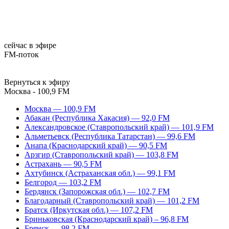
сейчас в эфире
FM-поток
Вернуться к эфиру
Москва - 100,9 FM
Москва — 100,9 FM
Абакан (Республика Хакасия) — 92,0 FM
Александровское (Ставропольский край) — 101,9 FM
Альметьевск (Республика Татарстан) — 99,6 FM
Анапа (Краснодарский край) — 90,5 FM
Арзгир (Ставропольский край) — 103,8 FM
Астрахань — 90,5 FM
Ахтубинск (Астраханская обл.) — 99,1 FM
Белгород — 103,2 FM
Бердянск (Запорожская обл.) — 102,7 FM
Благодарный (Ставропольский край) — 101,2 FM
Братск (Иркутская обл.) — 107,2 FM
Бриньковская (Краснодарский край) – 96,8 FM
Брянск — 98,2 FM