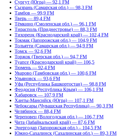
Сургут (Югра) — 92,1 FM
Сызрань (Самарская обл.) — 98,3 FM
Тамбов — 99,9 FM
Тверь — 89,4 FM
Тёмкино (Смоленская обл.) — 96,1 FM
Тирасполь (Приднестровье) — 88,3 FM
Тихорецк (Краснодарский край) — 102,4 FM
Токмак (Запорожская обл.) — 104,9 FM
Тольятти (Самарская обл.) — 94,9 FM
Томск — 92,6 FM
Торжок (Тверская обл.) — 94,7 FM
Туапсе (Краснодарский край) — 106,5
Тюмень — 92,4 FM
Уварово (Тамбовская обл.) — 100,6 FM
Ульяновск — 93,6 FM
Уфа (Республика Башкортостан) — 98,8 FM
Феодосия (Республика Крым) — 106,1 FM
Хабаровск — 107,9 FM
Ханты-Мансийск (Югра) — 107,1 FM
Чебоксары (Чувашская Республика) — 90,3 FM
Челябинск — 88,4 FM
Череповец (Вологодская обл.) — 106,7 FM
Чита (Забайкальский край) — 87,6 FM
Энергодар (Запорожская обл.) – 104,5 FM
Южно-Сахалинск (Сахалинская обл.) — 89,3 FM