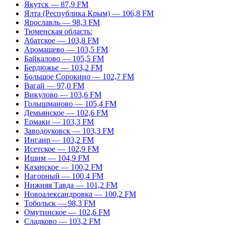
Якутск — 87,9 FM
Ялта (Республика Крым) — 106,8 FM
Ярославль — 98,3 FM
Тюменская область:
Абатское — 103,8 FM
Аромашево — 103,5 FM
Байкалово — 105,5 FM
Бердюжье — 103,2 FM
Большое Сорокино — 102,7 FM
Вагай — 97,0 FM
Викулово — 103,6 FM
Голышманово — 105,4 FM
Демьянское — 102,6 FM
Ермаки — 103,3 FM
Заводоуковск — 103,3 FM
Ингаир — 103,2 FM
Исетское — 102,9 FM
Ишим — 104,9 FM
Казанское — 100,2 FM
Нагорный — 100,4 FM
Нижняя Тавда — 101,2 FM
Новоалександровка — 100,2 FM
Тобольск — 98,3 FM
Омутинское — 102,6 FM
Сладково — 103,2 FM