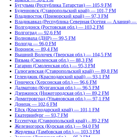
Бугульма (Республика Татарстан) — 105,9 FM
Буденновск (Ставропольский край) — 101,7 FM
Владивосток (Приморский край) — 97,3 FM
Владикавказ (Республика Северная Осетия — Алания) —
Волгодонск (Ростовская обл.) — 103,2 FM
Волгоград — 92,6 FM
Волноваха (ДНР) — 99,5 FM
Вологда — 96,0 FM
Воронеж — 89,4 FM
Вышний Волочек (Тверская обл.) — 104,5 FM
Вязьма (Смоленская обл.) — 88,3 FM
Гагарин (Смоленская обл.) — 95,3 FM
Галюгаевская (Ставропольский край) — 89,8 FM
Геленджик (Краснодарский край) — 93,1 FM
Геническ (Херсонская обл.) — 96,6 FM
Далматово (Курганская обл.) — 96,5 FM
Дзержинск (Нижегородская обл.) — 89,2 FM
Димитровград (Ульяновская обл.) — 97,1 FM
Донецк — 102,6 FM
Ейск (Краснодарский край) — 101,1 FM
Екатеринбург — 93,7 FM
Ессентуки (Ставропольский край) – 89,2 FM
Железногорск (Курская обл.) — 94,0 FM
Жердевка (Тамбовская обл.) — 103,3 FM