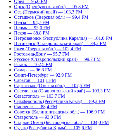
Орёл — 95,6 FM
Орск (Оренбургская обл.) — 95,8 FM
Оса (Пермский край) — 103,3 FM
Осташков (Тверская обл.) — 99,4 FM
Пенза — 94,7 FM
Пермь — 95,0 FM
Псков — 88,8 FM
Петрозаводск (Республика Карелия) — 101,0 FM
Пятигорск (Ставропольский край) — 89,2 FM
Ржев (Тверская обл.) — 102,4 FM
Ростов-на-Дону — 95,7 FM
Русское (Ставропольский край) — 99,7 FM
Рязань — 102,5 FM
Самара — 96,8 FM
Санкт-Петербург — 92,9 FM
Саратов — 101,1 FM
Саргатское (Омская обл.) — 107,5 FM
Светлоград (Ставропольский край) — 103,3 FM
Севастополь — 103,7 FM
Симферополь (Республика Крым) — 89,3 FM
Смоленск — 88,4 FM
Советск (Калининградская обл.) — 106,9 FM
Ставрополь — 93,0 FM
Старый Оскол (Белгородская обл.) — 104,0 FM
Судак (Республика Крым) — 105,6 FM