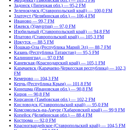
Жердевка (Тамбовская обл.) — 103,3 FM
Задонск (Липецкая обл.) — 95,2 FM
Зеленокумск (Ставропольский край) — 100,0 FM
Златоуст (Челябинская обл.) — 106,4 FM
Иваново — 99,7 FM
Ижевск (Удмуртия) — 97,0 FM
Изобильный (Ставропольский край) — 94,8 FM
Ипатово (Ставропольский край) — 105,3 FM
Иркутск — 88,5 FM
Йошкар-Ола (Республика Марий Эл) — 88,7 FM
Казань (Республика Татарстан) — 95,5 FM
Калининград — 97,0 FM
Каневская (Краснодарский край) — 105,1 FM
Карачаевск (Карачаево-Черкесская республика) — 102,3
FM
Кемерово — 104,3 FM
Керчь (Республика Крым) — 101,8 FM
Кинешма (Ивановская обл.) — 90,8 FM
Киров — 90,8 FM
Кирсанов (Тамбовская обл.) — 102,2 FM
Кисловодск (Ставропольский край) — 95,0 FM
Комсомольск-на-Амуре (Хабаровский край) — 99,9 FM
Копейск (Челябинская обл.) — 88,4 FM
Кострома — 92,0 FM
Красногвардейское (Ставропольский край) — 104,5 FM