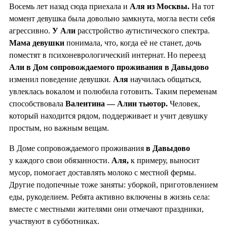
Восемь лет назад сюда приехала и
Аля из Москвы.
На тот
момент девушка была довольно замкнута, могла вести себя
агрессивно.
У Али
расстройство аутистического спектра.
Мама девушки
понимала, что, когда её не станет, дочь
поместят в психоневрологический интернат. Но переезд
Али в Дом сопровождаемого проживания в Давыдово
изменил поведение девушки
.
Аля
научилась общаться,
увлеклась вокалом и полюбила готовить. Таким переменам
способствовала
Валентина — Алин тьютор.
Человек,
который находится рядом, поддерживает и учит девушку
простым, но важным вещам.
В Доме сопровождаемого проживания
в Давыдово
у каждого свои обязанности.
Аля,
к примеру, выносит
мусор, помогает доставлять молоко с местной фермы.
Другие подопечные тоже заняты: уборкой, приготовлением
еды, рукоделием. Ребята активно включены в жизнь села:
вместе с местными жителями они отмечают праздники,
участвуют в субботниках.