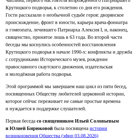
Чаплина, первого настоятеля возрождённого Патриаршего
Крутицкого подворья, к столетию со дня его рождения.
Гости рассказали о необычной судьбе героя: дворянское
происхождение, фронт в юности, карьера врача-фониатра
и гомеопата, лечившего Патриарха Алексия I, и, наконец,
священство, принятое лишь в 63 года. Во второй части
беседы мы коснулись особенностей восстановления
Крутицкого подворья в начале 1990-х: конфликты и дружба
с сотрудниками Исторического музея, рождение
православного скаутского движения, издательская
и молодёжная работа подворья.
Этой программой мы завершаем наш цикл из пяти бесед,
посвященных Обществу любителей церковной истории,
которое сейчас переживает не самые простые времена
и нуждается в поддержке слушателей.
Первая беседа
со священником Ильей Соловьевым
и Юлией Бирюковой
была посвящена
истории
возникновения Общества (эфир 03.08.2026)