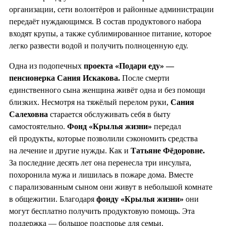
организации, сети волонтёров и районные администрации
передаёт нуждающимся. В состав продуктового набора
входят крупы, а также сублимированное питание, которое
легко развести водой и получить полноценную еду.
Одна из подопечных
проекта «Подари еду» —
пенсионерка Сания Искакова.
После смерти
единственного сына женщина живёт одна и без помощи
близких. Несмотря на тяжёлый перелом руки,
Сания
Салеховна
старается обслуживать себя в быту
самостоятельно.
Фонд «Крылья жизни»
передал
ей продукты, которые позволили сэкономить средства
на лечение и другие нужды. Как и
Татьяне Фёдоровне.
За последние десять лет она перенесла три инсульта,
похоронила мужа и лишилась в пожаре дома. Вместе
с парализованным сыном они живут в небольшой комнате
в общежитии. Благодаря
фонду «Крылья жизни»
они
могут бесплатно получить продуктовую помощь. Эта
поддержка — большое подспорье для семьи.