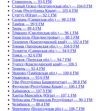
Ставрополь — 93,0 FM
Старый Оскол (Белгородская обл.) — 104,0 FM
Судак (Республика Крым) — 105,6 FM
Сургут (Югра) — 92,1 FM
Сызрань (Самарская обл.) — 98,3 FM
Тамбов — 99,9 FM
Тверь — 89,4 FM
Тёмкино (Смоленская обл.) — 96,1 FM
Тирасполь (Приднестровье) — 88,3 FM
Тихорецк (Краснодарский край) — 102,4 FM
Токмак (Запорожская обл.) — 104,9 FM
Тольятти (Самарская обл.) — 94,9 FM
Томск — 92,6 FM
Торжок (Тверская обл.) — 94,7 FM
Туапсе (Краснодарский край) — 106,5
Тюмень — 92,4 FM
Уварово (Тамбовская обл.) — 100,6 FM
Ульяновск — 93,6 FM
Уфа (Республика Башкортостан) — 98,8 FM
Феодосия (Республика Крым) — 106,1 FM
Хабаровск — 107,9 FM
Ханты-Мансийск (Югра) — 107,1 FM
Чебоксары (Чувашская Республика) — 90,3 FM
Челябинск — 88,4 FM
Череповец (Вологодская обл.) — 106,7 FM