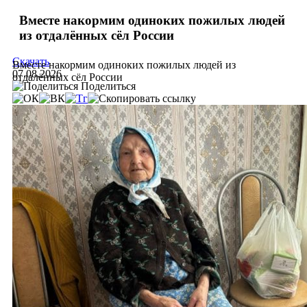
Вместе накормим одиноких пожилых людей
из отдалённых сёл России
Скачать
Вместе накормим одиноких пожилых людей из
07.08.2026
отдалённых сёл России
Поделиться