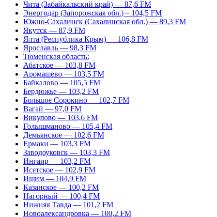
Чита (Забайкальский край) — 87,6 FM
Энергодар (Запорожская обл.) – 104,5 FM
Южно-Сахалинск (Сахалинская обл.) — 89,3 FM
Якутск — 87,9 FM
Ялта (Республика Крым) — 106,8 FM
Ярославль — 98,3 FM
Тюменская область:
Абатское — 103,8 FM
Аромашево — 103,5 FM
Байкалово — 105,5 FM
Бердюжье — 103,2 FM
Большое Сорокино — 102,7 FM
Вагай — 97,0 FM
Викулово — 103,6 FM
Голышманово — 105,4 FM
Демьянское — 102,6 FM
Ермаки — 103,3 FM
Заводоуковск — 103,3 FM
Ингаир — 103,2 FM
Исетское — 102,9 FM
Ишим — 104,9 FM
Казанское — 100,2 FM
Нагорный — 100,4 FM
Нижняя Тавда — 101,2 FM
Новоалександровка — 100,2 FM