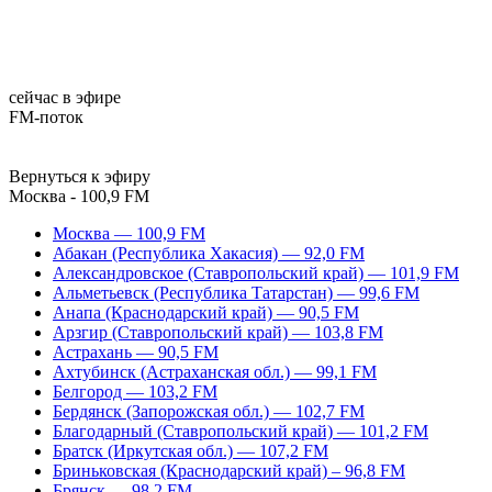
сейчас в эфире
FM-поток
Вернуться к эфиру
Москва - 100,9 FM
Москва — 100,9 FM
Абакан (Республика Хакасия) — 92,0 FM
Александровское (Ставропольский край) — 101,9 FM
Альметьевск (Республика Татарстан) — 99,6 FM
Анапа (Краснодарский край) — 90,5 FM
Арзгир (Ставропольский край) — 103,8 FM
Астрахань — 90,5 FM
Ахтубинск (Астраханская обл.) — 99,1 FM
Белгород — 103,2 FM
Бердянск (Запорожская обл.) — 102,7 FM
Благодарный (Ставропольский край) — 101,2 FM
Братск (Иркутская обл.) — 107,2 FM
Бриньковская (Краснодарский край) – 96,8 FM
Брянск — 98,2 FM