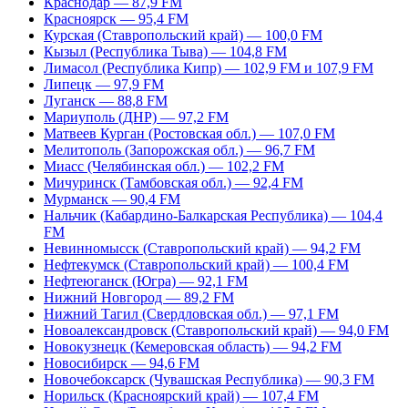
Краснодар — 87,9 FM
Красноярск — 95,4 FM
Курская (Ставропольский край) — 100,0 FM
Кызыл (Республика Тыва) — 104,8 FM
Лимасол (Республика Кипр) — 102,9 FM и 107,9 FM
Липецк — 97,9 FM
Луганск — 88,8 FM
Мариуполь (ДНР) — 97,2 FM
Матвеев Курган (Ростовская обл.) — 107,0 FM
Мелитополь (Запорожская обл.) — 96,7 FM
Миасс (Челябинская обл.) — 102,2 FM
Мичуринск (Тамбовская обл.) — 92,4 FM
Мурманск — 90,4 FM
Нальчик (Кабардино-Балкарская Республика) — 104,4
FM
Невинномысск (Ставропольский край) — 94,2 FM
Нефтекумск (Ставропольский край) — 100,4 FM
Нефтеюганск (Югра) — 92,1 FM
Нижний Новгород — 89,2 FM
Нижний Тагил (Свердловская обл.) — 97,1 FM
Новоалександровск (Ставропольский край) — 94,0 FM
Новокузнецк (Кемеровская область) — 94,2 FM
Новосибирск — 94,6 FM
Новочебоксарск (Чувашская Республика) — 90,3 FM
Норильск (Красноярский край) — 107,4 FM