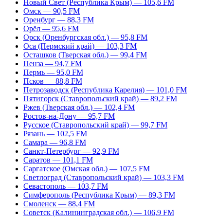
Новый Свет (Республика Крым) — 105,6 FM
Омск — 90,5 FM
Оренбург — 88,3 FM
Орёл — 95,6 FM
Орск (Оренбургская обл.) — 95,8 FM
Оса (Пермский край) — 103,3 FM
Осташков (Тверская обл.) — 99,4 FM
Пенза — 94,7 FM
Пермь — 95,0 FM
Псков — 88,8 FM
Петрозаводск (Республика Карелия) — 101,0 FM
Пятигорск (Ставропольский край) — 89,2 FM
Ржев (Тверская обл.) — 102,4 FM
Ростов-на-Дону — 95,7 FM
Русское (Ставропольский край) — 99,7 FM
Рязань — 102,5 FM
Самара — 96,8 FM
Санкт-Петербург — 92,9 FM
Саратов — 101,1 FM
Саргатское (Омская обл.) — 107,5 FM
Светлоград (Ставропольский край) — 103,3 FM
Севастополь — 103,7 FM
Симферополь (Республика Крым) — 89,3 FM
Смоленск — 88,4 FM
Советск (Калининградская обл.) — 106,9 FM