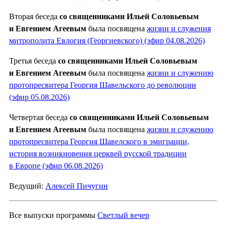
Вторая беседа
со священниками Ильей Соловьевым
и Евгением Агеевым
была посвящена
жизни и служения
митрополита Евлогия (Георгиевского) (эфир 04.08.2026)
Третья беседа
со священниками Ильей Соловьевым
и Евгением Агеевым
была посвящена
жизни и служению
протопресвитера Георгия Шавельского до революции
(эфир 05.08.2026)
Четвертая беседа
со священниками Ильей Соловьевым
и Евгением Агеевым
была посвящена
жизни и служению
протопресвитера Георгия Шавелского в эмиграции,
история возникновения церквей русской традиции
в Европе (эфир 06.08.2026)
Ведущий:
Алексей Пичугин
Все выпуски программы
Светлый вечер