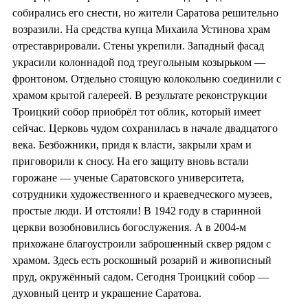
собирались его снести, но жители Саратова решительно
возразили. На средства купца Михаила Устинова храм
отреставрировали. Стены укрепили. Западный фасад
украсили колоннадой под треугольным козырьком —
фронтоном. Отдельно стоящую колокольню соединили с
храмом крытой галереей. В результате реконструкции
Троицкий собор приобрёл тот облик, который имеет
сейчас. Церковь чудом сохранилась в начале двадцатого
века. Безбожники, придя к власти, закрыли храм и
приговорили к сносу. На его защиту вновь встали
горожане — ученые Саратовского университета,
сотрудники художественного и краеведческого музеев,
простые люди. И отстояли! В 1942 году в старинной
церкви возобновились богослужения. А в 2004-м
прихожане благоустроили заброшенный сквер рядом с
храмом. Здесь есть роскошный розарий и живописный
пруд, окружённый садом. Сегодня Троицкий собор —
духовный центр и украшение Саратова.