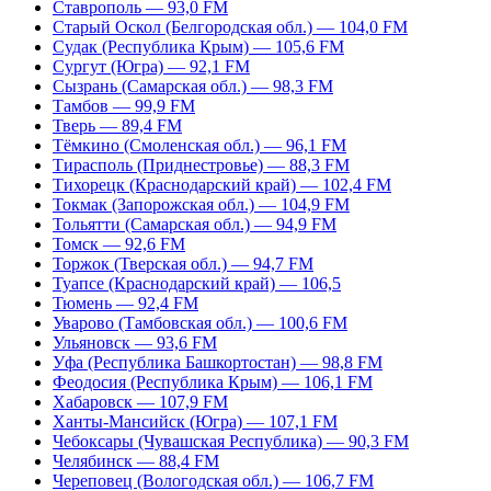
Ставрополь — 93,0 FM
Старый Оскол (Белгородская обл.) — 104,0 FM
Судак (Республика Крым) — 105,6 FM
Сургут (Югра) — 92,1 FM
Сызрань (Самарская обл.) — 98,3 FM
Тамбов — 99,9 FM
Тверь — 89,4 FM
Тёмкино (Смоленская обл.) — 96,1 FM
Тирасполь (Приднестровье) — 88,3 FM
Тихорецк (Краснодарский край) — 102,4 FM
Токмак (Запорожская обл.) — 104,9 FM
Тольятти (Самарская обл.) — 94,9 FM
Томск — 92,6 FM
Торжок (Тверская обл.) — 94,7 FM
Туапсе (Краснодарский край) — 106,5
Тюмень — 92,4 FM
Уварово (Тамбовская обл.) — 100,6 FM
Ульяновск — 93,6 FM
Уфа (Республика Башкортостан) — 98,8 FM
Феодосия (Республика Крым) — 106,1 FM
Хабаровск — 107,9 FM
Ханты-Мансийск (Югра) — 107,1 FM
Чебоксары (Чувашская Республика) — 90,3 FM
Челябинск — 88,4 FM
Череповец (Вологодская обл.) — 106,7 FM