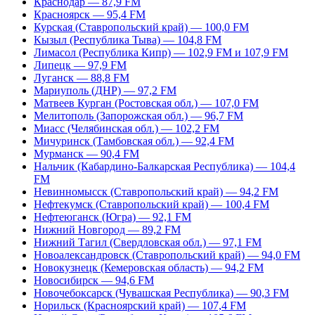
Краснодар — 87,9 FM
Красноярск — 95,4 FM
Курская (Ставропольский край) — 100,0 FM
Кызыл (Республика Тыва) — 104,8 FM
Лимасол (Республика Кипр) — 102,9 FM и 107,9 FM
Липецк — 97,9 FM
Луганск — 88,8 FM
Мариуполь (ДНР) — 97,2 FM
Матвеев Курган (Ростовская обл.) — 107,0 FM
Мелитополь (Запорожская обл.) — 96,7 FM
Миасс (Челябинская обл.) — 102,2 FM
Мичуринск (Тамбовская обл.) — 92,4 FM
Мурманск — 90,4 FM
Нальчик (Кабардино-Балкарская Республика) — 104,4
FM
Невинномысск (Ставропольский край) — 94,2 FM
Нефтекумск (Ставропольский край) — 100,4 FM
Нефтеюганск (Югра) — 92,1 FM
Нижний Новгород — 89,2 FM
Нижний Тагил (Свердловская обл.) — 97,1 FM
Новоалександровск (Ставропольский край) — 94,0 FM
Новокузнецк (Кемеровская область) — 94,2 FM
Новосибирск — 94,6 FM
Новочебоксарск (Чувашская Республика) — 90,3 FM
Норильск (Красноярский край) — 107,4 FM