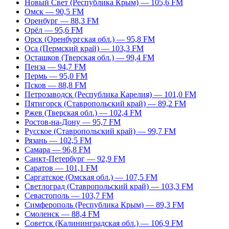
Новый Свет (Республика Крым) — 105,6 FM
Омск — 90,5 FM
Оренбург — 88,3 FM
Орёл — 95,6 FM
Орск (Оренбургская обл.) — 95,8 FM
Оса (Пермский край) — 103,3 FM
Осташков (Тверская обл.) — 99,4 FM
Пенза — 94,7 FM
Пермь — 95,0 FM
Псков — 88,8 FM
Петрозаводск (Республика Карелия) — 101,0 FM
Пятигорск (Ставропольский край) — 89,2 FM
Ржев (Тверская обл.) — 102,4 FM
Ростов-на-Дону — 95,7 FM
Русское (Ставропольский край) — 99,7 FM
Рязань — 102,5 FM
Самара — 96,8 FM
Санкт-Петербург — 92,9 FM
Саратов — 101,1 FM
Саргатское (Омская обл.) — 107,5 FM
Светлоград (Ставропольский край) — 103,3 FM
Севастополь — 103,7 FM
Симферополь (Республика Крым) — 89,3 FM
Смоленск — 88,4 FM
Советск (Калининградская обл.) — 106,9 FM