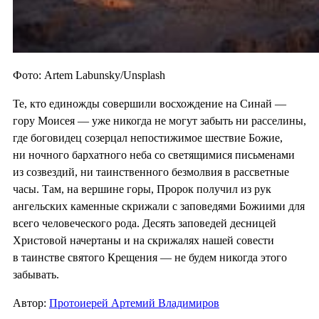
Фото: Artem Labunsky/Unsplash
Те, кто единожды совершили восхождение на Синай —
гору Моисея — уже никогда не могут забыть ни расселины,
где боговидец созерцал непостижимое шествие Божие,
ни ночного бархатного неба со светящимися письменами
из созвездий, ни таинственного безмолвия в рассветные
часы. Там, на вершине горы, Пророк получил из рук
ангельских каменные скрижали с заповедями Божиими для
всего человеческого рода. Десять заповедей десницей
Христовой начертаны и на скрижалях нашей совести
в таинстве святого Крещения — не будем никогда этого
забывать.
Автор:
Протоиерей Артемий Владимиров