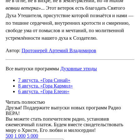
не в огне, не в вихре, не в землетрясении, но
«в тихом
веянии ветерка»...
Этот ветерок есть благодать Святого
Духа Утешителя, присутствие которой познаётся и нами —
по тишине сердечной, внутренних кротости и смирению,
свободе ума от помыслов и мечтаний, по молитвенной
устремлённости нашего духа к Создателю.
Автор:
Протоиерей Артемий Владимиров
Все выпуски программы
Духовные этюды
7 августа. «Гора Синай»
8 августа. «Гора Кармил»
6 августа. «Гора Елеон»
Читать полностью
Друзья! Поддержите выпуски новых программ Радио
ВЕРА!
Вы можете стать попечителем радио, установив
ежемесячный платеж. Будем вместе свидетельствовать
миру о Христе, Его любви и милосердии!
500
1 000
5 000