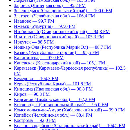
Жердевка (Тамбовская обл.) — 103,3 FM
Задонск (Липецкая обл.) — 95,2 FM
Зеленокумск (Ставропольский край) — 100,0 FM
Златоуст (Челябинская обл.) — 106,4 FM
Иваново — 99,7 FM
Ижевск (Удмуртия) — 97,0 FM
Изобильный (Ставропольский край) — 94,8 FM
Ипатово (Ставропольский край) — 105,3 FM
Иркутск — 88,5 FM
Йошкар-Ола (Республика Марий Эл) — 88,7 FM
Казань (Республика Татарстан) — 95,5 FM
Калининград — 97,0 FM
Каневская (Краснодарский край) — 105,1 FM
Карачаевск (Карачаево-Черкесская республика) — 102,3
FM
Кемерово — 104,3 FM
Керчь (Республика Крым) — 101,8 FM
Кинешма (Ивановская обл.) — 90,8 FM
Киров — 90,8 FM
Кирсанов (Тамбовская обл.) — 102,2 FM
Кисловодск (Ставропольский край) — 95,0 FM
Комсомольск-на-Амуре (Хабаровский край) — 99,9 FM
Копейск (Челябинская обл.) — 88,4 FM
Кострома — 92,0 FM
Красногвардейское (Ставропольский край) — 104,5 FM