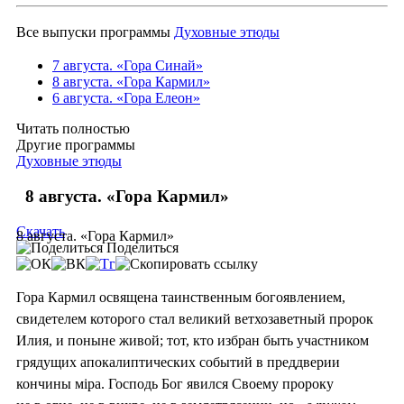
Все выпуски программы
Духовные этюды
7 августа. «Гора Синай»
8 августа. «Гора Кармил»
6 августа. «Гора Елеон»
Читать полностью
Другие программы
Духовные этюды
8 августа. «Гора Кармил»
Скачать
8 августа. «Гора Кармил»
Поделиться
Гора Кармил освящена таинственным богоявлением,
свидетелем которого стал великий ветхозаветный пророк
Илия, и поныне живой; тот, кто избран быть участником
грядущих апокалиптических событий в преддверии
кончины мiра. Господь Бог явился Своему пророку