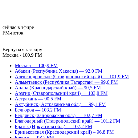
сейчас в эфире
FM-поток
Вернуться к эфиру
Москва - 100,9 FM
Москва — 100,9 FM
Абакан (Республика Хакасия) — 92,0 FM
Александровское (Ставропольский край) — 101,9 FM
Альметьевск (Республика Татарстан) — 99,6 FM
Анапа (Краснодарский край) — 90,5 FM
Арзгир (Ставропольский край) — 103,8 FM
Астрахань — 90,5 FM
Ахтубинск (Астраханская обл.) — 99,1 FM
Белгород — 103,2 FM
Бердянск (Запорожская обл.) — 102,7 FM
Благодарный (Ставропольский край) — 101,2 FM
Братск (Иркутская обл.) — 107,2 FM
Бриньковская (Краснодарский край) – 96,8 FM
Брянск — 98,2 FM