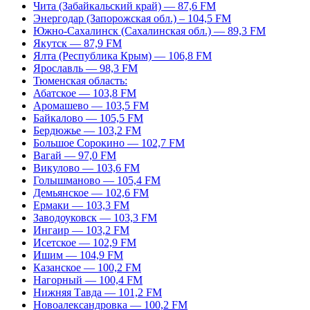
Чита (Забайкальский край) — 87,6 FM
Энергодар (Запорожская обл.) – 104,5 FM
Южно-Сахалинск (Сахалинская обл.) — 89,3 FM
Якутск — 87,9 FM
Ялта (Республика Крым) — 106,8 FM
Ярославль — 98,3 FM
Тюменская область:
Абатское — 103,8 FM
Аромашево — 103,5 FM
Байкалово — 105,5 FM
Бердюжье — 103,2 FM
Большое Сорокино — 102,7 FM
Вагай — 97,0 FM
Викулово — 103,6 FM
Голышманово — 105,4 FM
Демьянское — 102,6 FM
Ермаки — 103,3 FM
Заводоуковск — 103,3 FM
Ингаир — 103,2 FM
Исетское — 102,9 FM
Ишим — 104,9 FM
Казанское — 100,2 FM
Нагорный — 100,4 FM
Нижняя Тавда — 101,2 FM
Новоалександровка — 100,2 FM