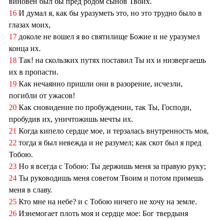
виновен был бы пред родом сынов Твоих.
16
И думал я, как бы уразуметь это, но это трудно было в
глазах моих,
17
доколе не вошел я во святилище Божие и не уразумел
конца их.
18
Так! на скользких путях поставил Ты их и низвергаешь
их в пропасти.
19
Как нечаянно пришли они в разорение, исчезли,
погибли от ужасов!
20
Как сновидение по пробуждении, так Ты, Господи,
пробудив их, уничтожишь мечты их.
21
Когда кипело сердце мое, и терзалась внутренность моя,
22
тогда я был невежда и не разумел; как скот был я пред
Тобою.
23
Но я всегда с Тобою: Ты держишь меня за правую руку;
24
Ты руководишь меня советом Твоим и потом примешь
меня в славу.
25
Кто мне на небе? и с Тобою ничего не хочу на земле.
26
Изнемогает плоть моя и сердце мое: Бог твердыня