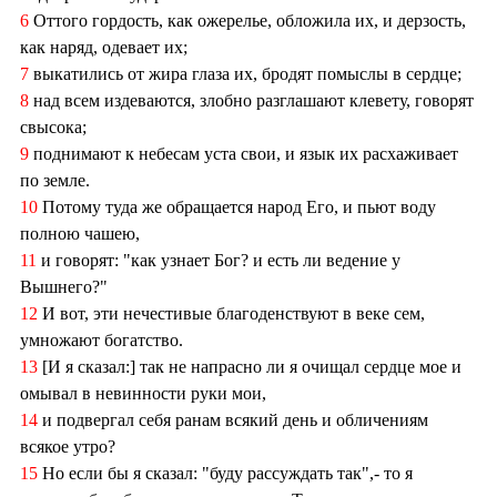
6
Оттого гордость, как ожерелье, обложила их, и дерзость,
как наряд, одевает их;
7
выкатились от жира глаза их, бродят помыслы в сердце;
8
над всем издеваются, злобно разглашают клевету, говорят
свысока;
9
поднимают к небесам уста свои, и язык их расхаживает
по земле.
10
Потому туда же обращается народ Его, и пьют воду
полною чашею,
11
и говорят: "как узнает Бог? и есть ли ведение у
Вышнего?"
12
И вот, эти нечестивые благоденствуют в веке сем,
умножают богатство.
13
[И я сказал:] так не напрасно ли я очищал сердце мое и
омывал в невинности руки мои,
14
и подвергал себя ранам всякий день и обличениям
всякое утро?
15
Но если бы я сказал: "буду рассуждать так",- то я