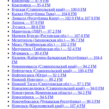
Краснодар — 87,9 FM
Красноярск — 95,4 FM
Курская (Ставропольский край) — 100,0 FM
Кызыл (Республика Тыва) — 104,8 FM
Лимасол (Республика Кипр) — 102,9 FM и 107,9 FM
Липецк — 97,9 FM
Луганск — 88,8 FM
Мариуполь (ДНР) — 97,2 FM
Матвеев Курган (Ростовская обл.) — 107,0 FM
Мелитополь (Запорожская обл.) — 96,7 FM
Миасс (Челябинская обл.) — 102,2 FM
Мичуринск (Тамбовская обл.) — 92,4 FM
Мурманск — 90,4 FM
Нальчик (Кабардино-Балкарская Республика) — 104,4
FM
Невинномысск (Ставропольский край) — 94,2 FM
Нефтекумск (Ставропольский край) — 100,4 FM
Нефтеюганск (Югра) — 92,1 FM
Нижний Новгород — 89,2 FM
Нижний Тагил (Свердловская обл.) — 97,1 FM
Новоалександровск (Ставропольский край) — 94,0 FM
Новокузнецк (Кемеровская область) — 94,2 FM
Новосибирск — 94,6 FM
Новочебоксарск (Чувашская Республика) — 90,3 FM
Норильск (Красноярский край) — 107,4 FM