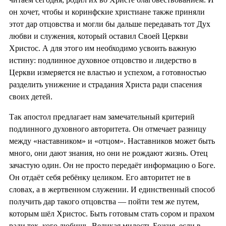
он хочет, чтобы и коринфские христиане также приняли
этот дар отцовства и могли бы дальше передавать тот Дух
любви и служения, который оставил Своей Церкви
Христос. А для этого им необходимо усвоить важную
истину: подлинное духовное отцовство и лидерство в
Церкви измеряется не властью и успехом, а готовностью
разделить унижение и страдания Христа ради спасения
своих детей.
Так апостол предлагает нам замечательный критерий
подлинного духовного авторитета. Он отмечает разницу
между «наставником» и «отцом». Наставников может быть
много, они дают знания, но они не рождают жизнь. Отец
зачастую один. Он не просто передаёт информацию о Боге.
Он отдаёт себя ребёнку целиком. Его авторитет не в
словах, а в жертвенном служении. И единственный способ
получить дар такого отцовства — пойти тем же путем,
которым шёл Христос. Быть готовым стать сором и прахом
ради тех, кого любишь. Великая милость Божия, если в