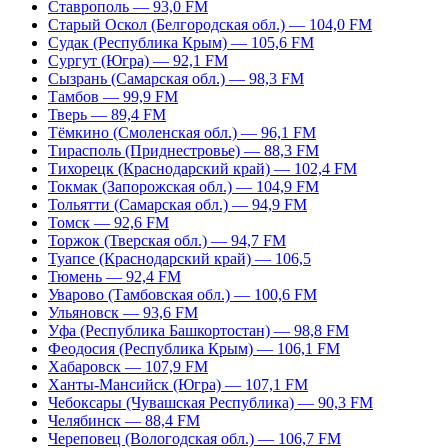
Ставрополь — 93,0 FM
Старый Оскол (Белгородская обл.) — 104,0 FM
Судак (Республика Крым) — 105,6 FM
Сургут (Югра) — 92,1 FM
Сызрань (Самарская обл.) — 98,3 FM
Тамбов — 99,9 FM
Тверь — 89,4 FM
Тёмкино (Смоленская обл.) — 96,1 FM
Тирасполь (Приднестровье) — 88,3 FM
Тихорецк (Краснодарский край) — 102,4 FM
Токмак (Запорожская обл.) — 104,9 FM
Тольятти (Самарская обл.) — 94,9 FM
Томск — 92,6 FM
Торжок (Тверская обл.) — 94,7 FM
Туапсе (Краснодарский край) — 106,5
Тюмень — 92,4 FM
Уварово (Тамбовская обл.) — 100,6 FM
Ульяновск — 93,6 FM
Уфа (Республика Башкортостан) — 98,8 FM
Феодосия (Республика Крым) — 106,1 FM
Хабаровск — 107,9 FM
Ханты-Мансийск (Югра) — 107,1 FM
Чебоксары (Чувашская Республика) — 90,3 FM
Челябинск — 88,4 FM
Череповец (Вологодская обл.) — 106,7 FM