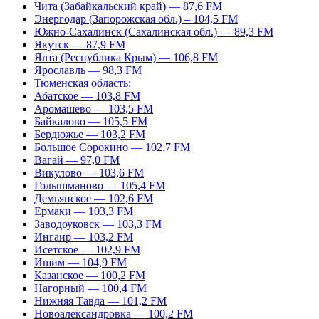
Чита (Забайкальский край) — 87,6 FM
Энергодар (Запорожская обл.) – 104,5 FM
Южно-Сахалинск (Сахалинская обл.) — 89,3 FM
Якутск — 87,9 FM
Ялта (Республика Крым) — 106,8 FM
Ярославль — 98,3 FM
Тюменская область:
Абатское — 103,8 FM
Аромашево — 103,5 FM
Байкалово — 105,5 FM
Бердюжье — 103,2 FM
Большое Сорокино — 102,7 FM
Вагай — 97,0 FM
Викулово — 103,6 FM
Голышманово — 105,4 FM
Демьянское — 102,6 FM
Ермаки — 103,3 FM
Заводоуковск — 103,3 FM
Ингаир — 103,2 FM
Исетское — 102,9 FM
Ишим — 104,9 FM
Казанское — 100,2 FM
Нагорный — 100,4 FM
Нижняя Тавда — 101,2 FM
Новоалександровка — 100,2 FM