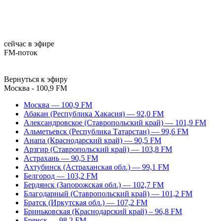
сейчас в эфире
FM-поток
Вернуться к эфиру
Москва - 100,9 FM
Москва — 100,9 FM
Абакан (Республика Хакасия) — 92,0 FM
Александровское (Ставропольский край) — 101,9 FM
Альметьевск (Республика Татарстан) — 99,6 FM
Анапа (Краснодарский край) — 90,5 FM
Арзгир (Ставропольский край) — 103,8 FM
Астрахань — 90,5 FM
Ахтубинск (Астраханская обл.) — 99,1 FM
Белгород — 103,2 FM
Бердянск (Запорожская обл.) — 102,7 FM
Благодарный (Ставропольский край) — 101,2 FM
Братск (Иркутская обл.) — 107,2 FM
Бриньковская (Краснодарский край) – 96,8 FM
Брянск — 98,2 FM