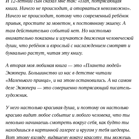
И 12-летний сын сказал мне так: «Пап, потрясающая
книга. Ничего не происходит, а оторваться невозможно».
Ничего не происходит, потому что современный ребёнок
привык, простите за моветон, к постоянному экшену. А
там действительно событий нет. Но настолько
внимательно показаны и изучаются движения человеческой
души, что ребёнок и взрослый с наслаждением смотрят и
буквально растут, читая эту книгу.
А вторая моя любимая книга — это «Планета людей»
Экзюпери. Большинство из нас в детстве читали
«Маленького принца», и на этом остановились. А на самом
деле Экзюпери — это совершенно потрясающий писатель-
художник.
У него настолько красивая душа, и поэтому он настолько
красиво видит любое событие и любого человека, что ты
невольно начинаешь смотреть вокруг себя, как будто ты
находишься в картинной галерее и кругом у тебя шедевры.
Вот этому взгляду, видящему вокруг красоту, ты можешь