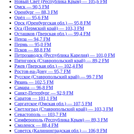
Новый Свет (Республика Крым) — 105,6 FM
Омск — 90,5 FM
Оренбург — 88,3 FM
Орёл — 95,6 FM
Орск (Оренбургская обл.) — 95,8 FM
Оса (Пермский край) — 103,3 FM
Осташков (Тверская обл.) — 99,4 FM
Пенза — 94,7 FM
Пермь — 95,0 FM
Псков — 88,8 FM
Петрозаводск (Республика Карелия) — 101,0 FM
Пятигорск (Ставропольский край) — 89,2 FM
Ржев (Тверская обл.) — 102,4 FM
Ростов-на-Дону — 95,7 FM
Русское (Ставропольский край) — 99,7 FM
Рязань — 102,5 FM
Самара — 96,8 FM
Санкт-Петербург — 92,9 FM
Саратов — 101,1 FM
Саргатское (Омская обл.) — 107,5 FM
Светлоград (Ставропольский край) — 103,3 FM
Севастополь — 103,7 FM
Симферополь (Республика Крым) — 89,3 FM
Смоленск — 88,4 FM
Советск (Калининградская обл.) — 106,9 FM