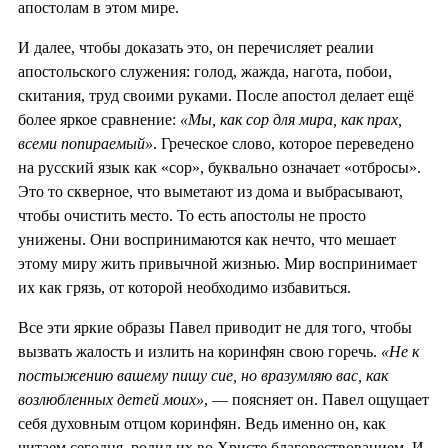
апостолам в этом мире.
И далее, чтобы доказать это, он перечисляет реалии
апостольского служения: голод, жажда, нагота, побои,
скитания, труд своими руками. После апостол делает ещё
более яркое сравнение:
«Мы, как сор для мира, как прах,
всеми попираемый»
. Греческое слово, которое переведено
на русский язык как «сор», буквально означает «отбросы».
Это то скверное, что выметают из дома и выбрасывают,
чтобы очистить место. То есть апостолы не просто
унижены. Они воспринимаются как нечто, что мешает
этому миру жить привычной жизнью. Мир воспринимает
их как грязь, от которой необходимо избавиться.
Все эти яркие образы Павел приводит не для того, чтобы
вызвать жалость и излить на коринфян свою горечь.
«Не к
постыжению вашему пишу сие, но вразумляю вас, как
возлюбленных детей моих»
, — поясняет он. Павел ощущает
себя духовным отцом коринфян. Ведь именно он, как
читаем сегодня, родил их во Христе благовествованием. И