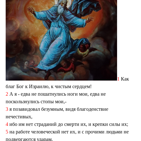
1
Как
благ Бог к Израилю, к чистым сердцем!
2
А я - едва не пошатнулись ноги мои, едва не
поскользнулись стопы мои,-
3
я позавидовал безумным, видя благоденствие
нечестивых,
4
ибо им нет страданий до смерти их, и крепки силы их;
5
на работе человеческой нет их, и с прочими людьми не
подвергаются ударам.