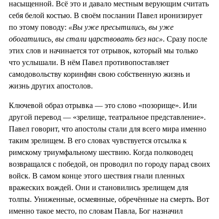
насыщенной. Всё это и давало местным верующим считать
себя белой костью. В своём послании Павел иронизирует
по этому поводу:
«Вы уже пресытились, вы уже
обогатились, вы стали царствовать без нас»
. Сразу после
этих слов и начинается тот отрывок, который мы только
что услышали. В нём Павел противопоставляет
самодовольству коринфян свою собственную жизнь и
жизнь других апостолов.
Ключевой образ отрывка — это слово «позорище». Или
другой перевод — «зрелище, театральное представление».
Павел говорит, что апостолы стали для всего мира именно
таким зрелищем. В его словах чувствуется отсылка к
римскому триумфальному шествию. Когда полководец
возвращался с победой, он проводил по городу парад своих
войск. В самом конце этого шествия гнали пленных
вражеских вождей. Они и становились зрелищем для
толпы. Униженные, осмеянные, обречённые на смерть. Вот
именно такое место, по словам Павла, Бог назначил