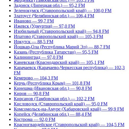
Жердевка (Тамбовская обл.) — 103,3 FM
Задонск (Липецкая обл.) — 95,2 FM
Зеленокумск (Ставропольский край) — 100,0 FM
Златоуст (Челябинская обл.) — 106,4 FM
Иваново — 99,7 FM
Ижевск (Удмуртия) — 97,0 FM
Изобильный (Ставропольский край) — 94,8 FM
Ипатово (Ставропольский край) — 105,3 FM
Иркутск — 88,5 FM
Йошкар-Ола (Республика Марий Эл) — 88,7 FM
Казань (Республика Татарстан) — 95,5 FM
Калининград — 97,0 FM
Каневская (Краснодарский край) — 105,1 FM
Карачаевск (Карачаево-Черкесская республика) — 102,3
FM
Кемерово — 104,3 FM
Керчь (Республика Крым) — 101,8 FM
Кинешма (Ивановская обл.) — 90,8 FM
Киров — 90,8 FM
Кирсанов (Тамбовская обл.) — 102,2 FM
Кисловодск (Ставропольский край) — 95,0 FM
Комсомольск-на-Амуре (Хабаровский край) — 99,9 FM
Копейск (Челябинская обл.) — 88,4 FM
Кострома — 92,0 FM
Красногвардейское (Ставропольский край) — 104,5 FM