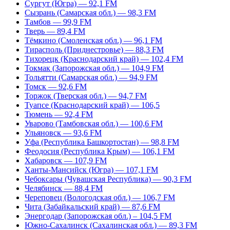
Сургут (Югра) — 92,1 FM
Сызрань (Самарская обл.) — 98,3 FM
Тамбов — 99,9 FM
Тверь — 89,4 FM
Тёмкино (Смоленская обл.) — 96,1 FM
Тирасполь (Приднестровье) — 88,3 FM
Тихорецк (Краснодарский край) — 102,4 FM
Токмак (Запорожская обл.) — 104,9 FM
Тольятти (Самарская обл.) — 94,9 FM
Томск — 92,6 FM
Торжок (Тверская обл.) — 94,7 FM
Туапсе (Краснодарский край) — 106,5
Тюмень — 92,4 FM
Уварово (Тамбовская обл.) — 100,6 FM
Ульяновск — 93,6 FM
Уфа (Республика Башкортостан) — 98,8 FM
Феодосия (Республика Крым) — 106,1 FM
Хабаровск — 107,9 FM
Ханты-Мансийск (Югра) — 107,1 FM
Чебоксары (Чувашская Республика) — 90,3 FM
Челябинск — 88,4 FM
Череповец (Вологодская обл.) — 106,7 FM
Чита (Забайкальский край) — 87,6 FM
Энергодар (Запорожская обл.) – 104,5 FM
Южно-Сахалинск (Сахалинская обл.) — 89,3 FM