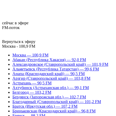
сейчас в эфире
FM-поток
Вернуться к эфиру
Москва - 100,9 FM
Москва — 100,9 FM
Абакан (Республика Хакасия) — 92,0 FM
Александровское (Ставропольский край) — 101,9 FM
Альметьевск (Республика Татарстан) — 99,6 FM
Анапа (Краснодарский край) — 90,5 FM
Арзгир (Ставропольский край) — 103,8 FM
Астрахань — 90,5 FM
Ахтубинск (Астраханская обл.) — 99,1 FM
Белгород — 103,2 FM
Бердянск (Запорожская обл.) — 102,7 FM
Благодарный (Ставропольский край) — 101,2 FM
Братск (Иркутская обл.) — 107,2 FM
Бриньковская (Краснодарский край) – 96,8 FM
Брянск — 98,2 FM