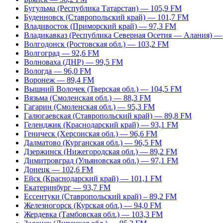
Бугульма (Республика Татарстан) — 105,9 FM
Буденновск (Ставропольский край) — 101,7 FM
Владивосток (Приморский край) — 97,3 FM
Владикавказ (Республика Северная Осетия — Алания) —
Волгодонск (Ростовская обл.) — 103,2 FM
Волгоград — 92,6 FM
Волноваха (ДНР) — 99,5 FM
Вологда — 96,0 FM
Воронеж — 89,4 FM
Вышний Волочек (Тверская обл.) — 104,5 FM
Вязьма (Смоленская обл.) — 88,3 FM
Гагарин (Смоленская обл.) — 95,3 FM
Галюгаевская (Ставропольский край) — 89,8 FM
Геленджик (Краснодарский край) — 93,1 FM
Геническ (Херсонская обл.) — 96,6 FM
Далматово (Курганская обл.) — 96,5 FM
Дзержинск (Нижегородская обл.) — 89,2 FM
Димитровград (Ульяновская обл.) — 97,1 FM
Донецк — 102,6 FM
Ейск (Краснодарский край) — 101,1 FM
Екатеринбург — 93,7 FM
Ессентуки (Ставропольский край) – 89,2 FM
Железногорск (Курская обл.) — 94,0 FM
Жердевка (Тамбовская обл.) — 103,3 FM