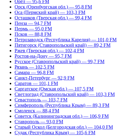
Орёл — 95,6 FM
Орск (Оренбургская обл.) — 95,8 FM
Оса (Пермский край) — 103,3 FM
Осташков (Тверская обл.) — 99,4 FM
Пенза — 94,7 FM
Пермь — 95,0 FM
Псков — 88,8 FM
Петрозаводск (Республика Карелия) — 101,0 FM
Пятигорск (Ставропольский край) — 89,2 FM
Ржев (Тверская обл.) — 102,4 FM
Ростов-на-Дону — 95,7 FM
Русское (Ставропольский край) — 99,7 FM
Рязань — 102,5 FM
Самара — 96,8 FM
Санкт-Петербург — 92,9 FM
Саратов — 101,1 FM
Саргатское (Омская обл.) — 107,5 FM
Светлоград (Ставропольский край) — 103,3 FM
Севастополь — 103,7 FM
Симферополь (Республика Крым) — 89,3 FM
Смоленск — 88,4 FM
Советск (Калининградская обл.) — 106,9 FM
Ставрополь — 93,0 FM
Старый Оскол (Белгородская обл.) — 104,0 FM
Судак (Республика Крым) — 105,6 FM