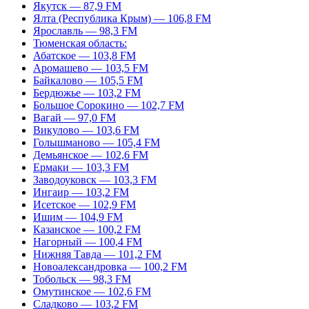
Якутск — 87,9 FM
Ялта (Республика Крым) — 106,8 FM
Ярославль — 98,3 FM
Тюменская область:
Абатское — 103,8 FM
Аромашево — 103,5 FM
Байкалово — 105,5 FM
Бердюжье — 103,2 FM
Большое Сорокино — 102,7 FM
Вагай — 97,0 FM
Викулово — 103,6 FM
Голышманово — 105,4 FM
Демьянское — 102,6 FM
Ермаки — 103,3 FM
Заводоуковск — 103,3 FM
Ингаир — 103,2 FM
Исетское — 102,9 FM
Ишим — 104,9 FM
Казанское — 100,2 FM
Нагорный — 100,4 FM
Нижняя Тавда — 101,2 FM
Новоалександровка — 100,2 FM
Тобольск — 98,3 FM
Омутинское — 102,6 FM
Сладково — 103,2 FM