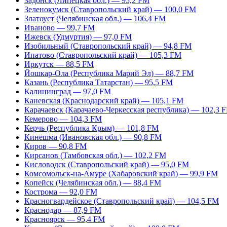
Задонск (Липецкая обл.) — 95,2 FM
Зеленокумск (Ставропольский край) — 100,0 FM
Златоуст (Челябинская обл.) — 106,4 FM
Иваново — 99,7 FM
Ижевск (Удмуртия) — 97,0 FM
Изобильный (Ставропольский край) — 94,8 FM
Ипатово (Ставропольский край) — 105,3 FM
Иркутск — 88,5 FM
Йошкар-Ола (Республика Марий Эл) — 88,7 FM
Казань (Республика Татарстан) — 95,5 FM
Калининград — 97,0 FM
Каневская (Краснодарский край) — 105,1 FM
Карачаевск (Карачаево-Черкесская республика) — 102,3 
Кемерово — 104,3 FM
Керчь (Республика Крым) — 101,8 FM
Кинешма (Ивановская обл.) — 90,8 FM
Киров — 90,8 FM
Кирсанов (Тамбовская обл.) — 102,2 FM
Кисловодск (Ставропольский край) — 95,0 FM
Комсомольск-на-Амуре (Хабаровский край) — 99,9 FM
Копейск (Челябинская обл.) — 88,4 FM
Кострома — 92,0 FM
Красногвардейское (Ставропольский край) — 104,5 FM
Краснодар — 87,9 FM
Красноярск — 95,4 FM