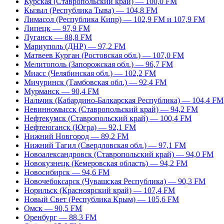
Курская (Ставропольский край) — 100,0 FM
Кызыл (Республика Тыва) — 104,8 FM
Лимасол (Республика Кипр) — 102,9 FM и 107,9 FM
Липецк — 97,9 FM
Луганск — 88,8 FM
Мариуполь (ДНР) — 97,2 FM
Матвеев Курган (Ростовская обл.) — 107,0 FM
Мелитополь (Запорожская обл.) — 96,7 FM
Миасс (Челябинская обл.) — 102,2 FM
Мичуринск (Тамбовская обл.) — 92,4 FM
Мурманск — 90,4 FM
Нальчик (Кабардино-Балкарская Республика) — 104,4 FM
Невинномысск (Ставропольский край) — 94,2 FM
Нефтекумск (Ставропольский край) — 100,4 FM
Нефтеюганск (Югра) — 92,1 FM
Нижний Новгород — 89,2 FM
Нижний Тагил (Свердловская обл.) — 97,1 FM
Новоалександровск (Ставропольский край) — 94,0 FM
Новокузнецк (Кемеровская область) — 94,2 FM
Новосибирск — 94,6 FM
Новочебоксарск (Чувашская Республика) — 90,3 FM
Норильск (Красноярский край) — 107,4 FM
Новый Свет (Республика Крым) — 105,6 FM
Омск — 90,5 FM
Оренбург — 88,3 FM