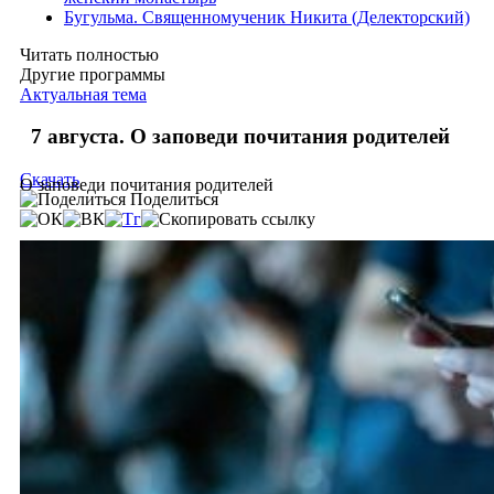
Бугульма. Священномученик Никита (Делекторский)
Читать полностью
Другие программы
Актуальная тема
7 августа. О заповеди почитания родителей
Скачать
О заповеди почитания родителей
Поделиться