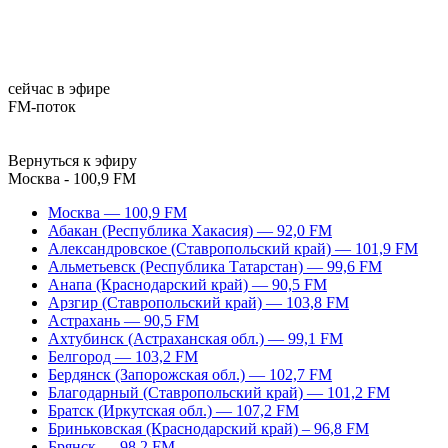
сейчас в эфире
FM-поток
Вернуться к эфиру
Москва - 100,9 FM
Москва — 100,9 FM
Абакан (Республика Хакасия) — 92,0 FM
Александровское (Ставропольский край) — 101,9 FM
Альметьевск (Республика Татарстан) — 99,6 FM
Анапа (Краснодарский край) — 90,5 FM
Арзгир (Ставропольский край) — 103,8 FM
Астрахань — 90,5 FM
Ахтубинск (Астраханская обл.) — 99,1 FM
Белгород — 103,2 FM
Бердянск (Запорожская обл.) — 102,7 FM
Благодарный (Ставропольский край) — 101,2 FM
Братск (Иркутская обл.) — 107,2 FM
Бриньковская (Краснодарский край) – 96,8 FM
Брянск — 98,2 FM