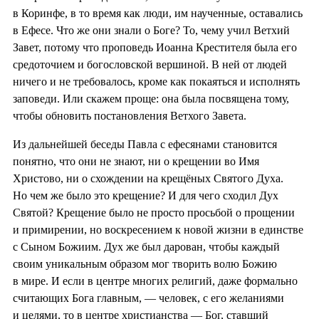
в Коринфе, в то время как люди, им наученные, оставались
в Ефесе. Что же они знали о Боге? То, чему учил Ветхий
Завет, потому что проповедь Иоанна Крестителя была его
средоточием и богословской вершиной. В ней от людей
ничего и не требовалось, кроме как покаяться и исполнять
заповеди. Или скажем проще: она была посвящена тому,
чтобы обновить постановления Ветхого Завета.
Из дальнейшей беседы Павла с ефесянами становится
понятно, что они не знают, ни о крещении во Имя
Христово, ни о схождении на крещёных Святого Духа.
Но чем же было это крещение? И для чего сходил Дух
Святой? Крещение было не просто просьбой о прощении
и примирении, но воскресением к новой жизни в единстве
с Сыном Божиим. Дух же был дарован, чтобы каждый
своим уникальным образом мог творить волю Божию
в мире. И если в центре многих религий, даже формально
считающих Бога главным, — человек, с его желаниями
и целями, то в центре христианства — Бог, ставший