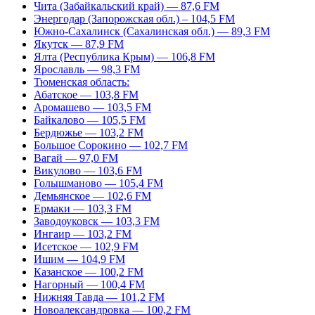
Чита (Забайкальский край) — 87,6 FM
Энергодар (Запорожская обл.) – 104,5 FM
Южно-Сахалинск (Сахалинская обл.) — 89,3 FM
Якутск — 87,9 FM
Ялта (Республика Крым) — 106,8 FM
Ярославль — 98,3 FM
Тюменская область:
Абатское — 103,8 FM
Аромашево — 103,5 FM
Байкалово — 105,5 FM
Бердюжье — 103,2 FM
Большое Сорокино — 102,7 FM
Вагай — 97,0 FM
Викулово — 103,6 FM
Голышманово — 105,4 FM
Демьянское — 102,6 FM
Ермаки — 103,3 FM
Заводоуковск — 103,3 FM
Ингаир — 103,2 FM
Исетское — 102,9 FM
Ишим — 104,9 FM
Казанское — 100,2 FM
Нагорный — 100,4 FM
Нижняя Тавда — 101,2 FM
Новоалександровка — 100,2 FM