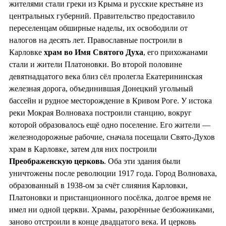
жителями стали греки из Крыма и русские крестьяне из
центральных губерний. Правительство предоставило
переселенцам обширные наделы, их освободили от
налогов на десять лет. Православные построили в
Карловке
храм во
Имя Святого Духа
, его прихожанами
стали и жители Платоновки. Во второй половине
девятнадцатого века близ сёл пролегла Екатерининская
железная дорога, объединившая Донецкий угольный
бассейн и рудное месторождение в Кривом Роге. У истока
реки Мокрая Волноваха построили станцию, вокруг
которой образовалось ещё одно поселение. Его жители —
железнодорожные рабочие, сначала посещали Свято-Духов
храм в Карловке, затем для них построили
Преображенскую церковь
. Оба эти здания были
уничтожены после революции 1917 года. Город Волноваха,
образованный в 1938-ом за счёт слияния Карловки,
Платоновки и пристанционного посёлка, долгое время не
имел ни одной церкви. Храмы, разорённые безбожниками,
заново отстроили в конце двадцатого века. И церковь