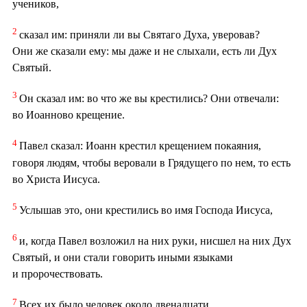
учеников,
2
сказал им: приняли ли вы Святаго Духа, уверовав?
Они же сказали ему: мы даже и не слыхали, есть ли Дух
Святый.
3
Он сказал им: во что же вы крестились? Они отвечали:
во Иоанново крещение.
4
Павел сказал: Иоанн крестил крещением покаяния,
говоря людям, чтобы веровали в Грядущего по нем, то есть
во Христа Иисуса.
5
Услышав это, они крестились во имя Господа Иисуса,
6
и, когда Павел возложил на них руки, нисшел на них Дух
Святый, и они стали говорить иными языками
и пророчествовать.
7
Всех их было человек около двенадцати.