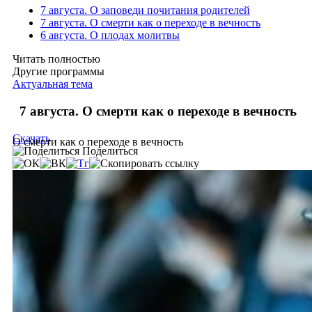
7 августа. О заповеди почитания родителей
7 августа. О смерти как о переходе в вечность
6 августа. О плодах молитвы
Читать полностью
Другие программы
Актуальная тема
7 августа. О смерти как о переходе в вечность
Скачать
О смерти как о переходе в вечность
Поделиться