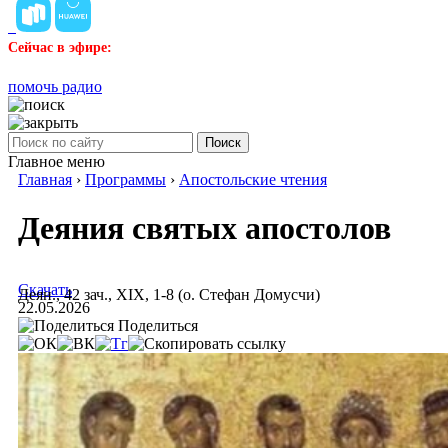
Сейчас в эфире:
помочь радио
Поиск
Главное меню
Главная
›
Программы
›
Апостольские чтения
Деяния святых апостолов
Скачать
Деян., 42 зач., XIX, 1-8 (о. Стефан Домусчи)
22.05.2026
Поделиться