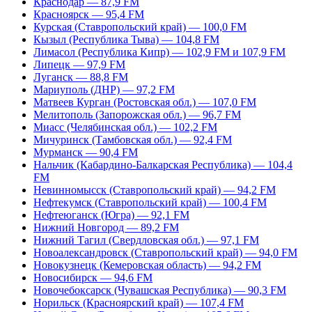
Краснодар — 87,9 FM
Красноярск — 95,4 FM
Курская (Ставропольский край) — 100,0 FM
Кызыл (Республика Тыва) — 104,8 FM
Лимасол (Республика Кипр) — 102,9 FM и 107,9 FM
Липецк — 97,9 FM
Луганск — 88,8 FM
Мариуполь (ДНР) — 97,2 FM
Матвеев Курган (Ростовская обл.) — 107,0 FM
Мелитополь (Запорожская обл.) — 96,7 FM
Миасс (Челябинская обл.) — 102,2 FM
Мичуринск (Тамбовская обл.) — 92,4 FM
Мурманск — 90,4 FM
Нальчик (Кабардино-Балкарская Республика) — 104,4
FM
Невинномысск (Ставропольский край) — 94,2 FM
Нефтекумск (Ставропольский край) — 100,4 FM
Нефтеюганск (Югра) — 92,1 FM
Нижний Новгород — 89,2 FM
Нижний Тагил (Свердловская обл.) — 97,1 FM
Новоалександровск (Ставропольский край) — 94,0 FM
Новокузнецк (Кемеровская область) — 94,2 FM
Новосибирск — 94,6 FM
Новочебоксарск (Чувашская Республика) — 90,3 FM
Норильск (Красноярский край) — 107,4 FM