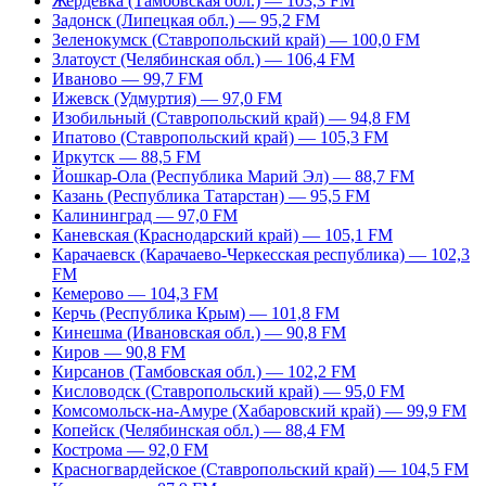
Жердевка (Тамбовская обл.) — 103,3 FM
Задонск (Липецкая обл.) — 95,2 FM
Зеленокумск (Ставропольский край) — 100,0 FM
Златоуст (Челябинская обл.) — 106,4 FM
Иваново — 99,7 FM
Ижевск (Удмуртия) — 97,0 FM
Изобильный (Ставропольский край) — 94,8 FM
Ипатово (Ставропольский край) — 105,3 FM
Иркутск — 88,5 FM
Йошкар-Ола (Республика Марий Эл) — 88,7 FM
Казань (Республика Татарстан) — 95,5 FM
Калининград — 97,0 FM
Каневская (Краснодарский край) — 105,1 FM
Карачаевск (Карачаево-Черкесская республика) — 102,3
FM
Кемерово — 104,3 FM
Керчь (Республика Крым) — 101,8 FM
Кинешма (Ивановская обл.) — 90,8 FM
Киров — 90,8 FM
Кирсанов (Тамбовская обл.) — 102,2 FM
Кисловодск (Ставропольский край) — 95,0 FM
Комсомольск-на-Амуре (Хабаровский край) — 99,9 FM
Копейск (Челябинская обл.) — 88,4 FM
Кострома — 92,0 FM
Красногвардейское (Ставропольский край) — 104,5 FM