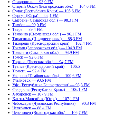
Ставрополь — 93,0 FM
Старый Оскол (Белгородская обл.) — 104,0 FM
Судак (Республика Крым) — 105,6 FM
Сургут (Югра) — 92,1 FM
Сызрань (Самарская обл.) — 98,3 FM
Тамбов — 99,9 FM
Тверь — 89,4 FM
Тёмкино (Смоленская обл.) — 96,1 FM
Тирасполь (Приднестровье) — 88,3 FM
Тихорецк (Краснодарский край) — 102,4 FM
Токмак (Запорожская обл.) — 104,9 FM
Тольятти (Самарская обл.) — 94,9 FM
Томск — 92,6 FM
Торжок (Тверская обл.) — 94,7 FM
Туапсе (Краснодарский край) — 106,5
Тюмень — 92,4 FM
Уварово (Тамбовская обл.) — 100,6 FM
Ульяновск — 93,6 FM
Уфа (Республика Башкортостан) — 98,8 FM
Феодосия (Республика Крым) — 106,1 FM
Хабаровск — 107,9 FM
Ханты-Мансийск (Югра) — 107,1 FM
Чебоксары (Чувашская Республика) — 90,3 FM
Челябинск — 88,4 FM
Череповец (Вологодская обл.) — 106,7 FM