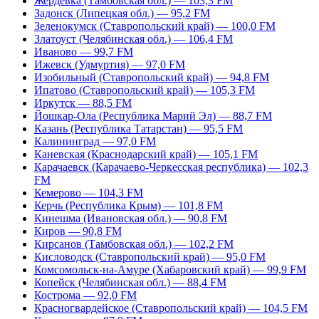
Жердевка (Тамбовская обл.) — 103,3 FM
Задонск (Липецкая обл.) — 95,2 FM
Зеленокумск (Ставропольский край) — 100,0 FM
Златоуст (Челябинская обл.) — 106,4 FM
Иваново — 99,7 FM
Ижевск (Удмуртия) — 97,0 FM
Изобильный (Ставропольский край) — 94,8 FM
Ипатово (Ставропольский край) — 105,3 FM
Иркутск — 88,5 FM
Йошкар-Ола (Республика Марий Эл) — 88,7 FM
Казань (Республика Татарстан) — 95,5 FM
Калининград — 97,0 FM
Каневская (Краснодарский край) — 105,1 FM
Карачаевск (Карачаево-Черкесская республика) — 102,3
FM
Кемерово — 104,3 FM
Керчь (Республика Крым) — 101,8 FM
Кинешма (Ивановская обл.) — 90,8 FM
Киров — 90,8 FM
Кирсанов (Тамбовская обл.) — 102,2 FM
Кисловодск (Ставропольский край) — 95,0 FM
Комсомольск-на-Амуре (Хабаровский край) — 99,9 FM
Копейск (Челябинская обл.) — 88,4 FM
Кострома — 92,0 FM
Красногвардейское (Ставропольский край) — 104,5 FM