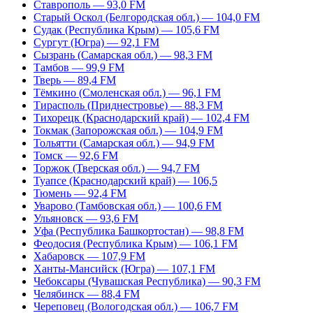
Ставрополь — 93,0 FM
Старый Оскол (Белгородская обл.) — 104,0 FM
Судак (Республика Крым) — 105,6 FM
Сургут (Югра) — 92,1 FM
Сызрань (Самарская обл.) — 98,3 FM
Тамбов — 99,9 FM
Тверь — 89,4 FM
Тёмкино (Смоленская обл.) — 96,1 FM
Тирасполь (Приднестровье) — 88,3 FM
Тихорецк (Краснодарский край) — 102,4 FM
Токмак (Запорожская обл.) — 104,9 FM
Тольятти (Самарская обл.) — 94,9 FM
Томск — 92,6 FM
Торжок (Тверская обл.) — 94,7 FM
Туапсе (Краснодарский край) — 106,5
Тюмень — 92,4 FM
Уварово (Тамбовская обл.) — 100,6 FM
Ульяновск — 93,6 FM
Уфа (Республика Башкортостан) — 98,8 FM
Феодосия (Республика Крым) — 106,1 FM
Хабаровск — 107,9 FM
Ханты-Мансийск (Югра) — 107,1 FM
Чебоксары (Чувашская Республика) — 90,3 FM
Челябинск — 88,4 FM
Череповец (Вологодская обл.) — 106,7 FM