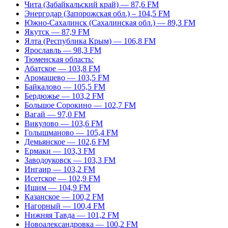
Чита (Забайкальский край) — 87,6 FM
Энергодар (Запорожская обл.) – 104,5 FM
Южно-Сахалинск (Сахалинская обл.) — 89,3 FM
Якутск — 87,9 FM
Ялта (Республика Крым) — 106,8 FM
Ярославль — 98,3 FM
Тюменская область:
Абатское — 103,8 FM
Аромашево — 103,5 FM
Байкалово — 105,5 FM
Бердюжье — 103,2 FM
Большое Сорокино — 102,7 FM
Вагай — 97,0 FM
Викулово — 103,6 FM
Голышманово — 105,4 FM
Демьянское — 102,6 FM
Ермаки — 103,3 FM
Заводоуковск — 103,3 FM
Ингаир — 103,2 FM
Исетское — 102,9 FM
Ишим — 104,9 FM
Казанское — 100,2 FM
Нагорный — 100,4 FM
Нижняя Тавда — 101,2 FM
Новоалександровка — 100,2 FM