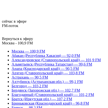
сейчас в эфире
FM-поток
Вернуться к эфиру
Москва - 100,9 FM
Москва — 100,9 FM
Абакан (Республика Хакасия) — 92,0 FM
Александровское (Ставропольский край) — 101,9 FM
Альметьевск (Республика Татарстан) — 99,6 FM
Анапа (Краснодарский край) — 90,5 FM
Арзгир (Ставропольский край) — 103,8 FM
Астрахань — 90,5 FM
Ахтубинск (Астраханская обл.) — 99,1 FM
Белгород — 103,2 FM
Бердянск (Запорожская обл.) — 102,7 FM
Благодарный (Ставропольский край) — 101,2 FM
Братск (Иркутская обл.) — 107,2 FM
Бриньковская (Краснодарский край) – 96,8 FM
Брянск — 98,2 FM