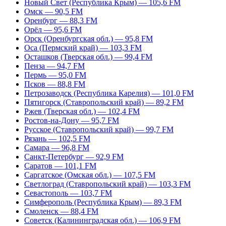
Новый Свет (Республика Крым) — 105,6 FM
Омск — 90,5 FM
Оренбург — 88,3 FM
Орёл — 95,6 FM
Орск (Оренбургская обл.) — 95,8 FM
Оса (Пермский край) — 103,3 FM
Осташков (Тверская обл.) — 99,4 FM
Пенза — 94,7 FM
Пермь — 95,0 FM
Псков — 88,8 FM
Петрозаводск (Республика Карелия) — 101,0 FM
Пятигорск (Ставропольский край) — 89,2 FM
Ржев (Тверская обл.) — 102,4 FM
Ростов-на-Дону — 95,7 FM
Русское (Ставропольский край) — 99,7 FM
Рязань — 102,5 FM
Самара — 96,8 FM
Санкт-Петербург — 92,9 FM
Саратов — 101,1 FM
Саргатское (Омская обл.) — 107,5 FM
Светлоград (Ставропольский край) — 103,3 FM
Севастополь — 103,7 FM
Симферополь (Республика Крым) — 89,3 FM
Смоленск — 88,4 FM
Советск (Калининградская обл.) — 106,9 FM