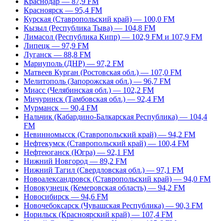
Краснодар — 87,9 FM
Красноярск — 95,4 FM
Курская (Ставропольский край) — 100,0 FM
Кызыл (Республика Тыва) — 104,8 FM
Лимасол (Республика Кипр) — 102,9 FM и 107,9 FM
Липецк — 97,9 FM
Луганск — 88,8 FM
Мариуполь (ДНР) — 97,2 FM
Матвеев Курган (Ростовская обл.) — 107,0 FM
Мелитополь (Запорожская обл.) — 96,7 FM
Миасс (Челябинская обл.) — 102,2 FM
Мичуринск (Тамбовская обл.) — 92,4 FM
Мурманск — 90,4 FM
Нальчик (Кабардино-Балкарская Республика) — 104,4
FM
Невинномысск (Ставропольский край) — 94,2 FM
Нефтекумск (Ставропольский край) — 100,4 FM
Нефтеюганск (Югра) — 92,1 FM
Нижний Новгород — 89,2 FM
Нижний Тагил (Свердловская обл.) — 97,1 FM
Новоалександровск (Ставропольский край) — 94,0 FM
Новокузнецк (Кемеровская область) — 94,2 FM
Новосибирск — 94,6 FM
Новочебоксарск (Чувашская Республика) — 90,3 FM
Норильск (Красноярский край) — 107,4 FM