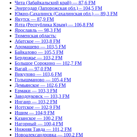
Чита (Забайкальский край) — 87,6 FM
Энергодар (Запорожская обл.) – 104,5 FM
Южно-Сахалинск (Сахалинская обл.) — 89,3 FM
Якутск — 87,9 FM
Ялта (Республика Крым) — 106,8 FM
Ярославль — 98,3 FM
Тюменская область:
Абатское — 103,8 FM
Аромашево — 103,5 FM
Байкалово — 105,5 FM
Бердюжье — 103,2 FM
Большое Сорокино — 102,7 FM
Вагай — 97,0 FM
Викулово — 103,6 FM
Голышманово — 105,4 FM
Демьянское — 102,6 FM
Ермаки — 103,3 FM
Заводоуковск — 103,3 FM
Ингаир — 103,2 FM
Исетское — 102,9 FM
Ишим — 104,9 FM
Казанское — 100,2 FM
Нагорный — 100,4 FM
Нижняя Тавда — 101,2 FM
Новоалександровка — 100,2 FM