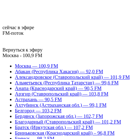
сейчас в эфире
FM-поток
Вернуться к эфиру
Москва - 100,9 FM
Москва — 100,9 FM
Абакан (Республика Хакасия) — 92,0 FM
Александровское (Ставропольский край) — 101,9 FM
Альметьевск (Республика Татарстан) — 99,6 FM
Анапа (Краснодарский край) — 90,5 FM
Арзгир (Ставропольский край) — 103,8 FM
Астрахань — 90,5 FM
Ахтубинск (Астраханская обл.) — 99,1 FM
Белгород — 103,2 FM
Бердянск (Запорожская обл.) — 102,7 FM
Благодарный (Ставропольский край) — 101,2 FM
Братск (Иркутская обл.) — 107,2 FM
Бриньковская (Краснодарский край) – 96,8 FM
Брянск — 98,2 FM