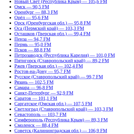
Новый Свет (Республика Крым) — 105,6 FM
Омск — 90,5 FM
Оренбург — 88,3 FM
Орёл — 95,6 FM
Орск (Оренбургская обл.) — 95,8 FM
Оса (Пермский край) — 103,3 FM
Осташков (Тверская обл.) — 99,4 FM
Пенза — 94,7 FM
Пермь — 95,0 FM
Псков — 88,8 FM
Петрозаводск (Республика Карелия) — 101,0 FM
Пятигорск (Ставропольский край) — 89,2 FM
Ржев (Тверская обл.) — 102,4 FM
Ростов-на-Дону — 95,7 FM
Русское (Ставропольский край) — 99,7 FM
Рязань — 102,5 FM
Самара — 96,8 FM
Санкт-Петербург — 92,9 FM
Саратов — 101,1 FM
Саргатское (Омская обл.) — 107,5 FM
Светлоград (Ставропольский край) — 103,3 FM
Севастополь — 103,7 FM
Симферополь (Республика Крым) — 89,3 FM
Смоленск — 88,4 FM
Советск (Калининградская обл.) — 106,9 FM