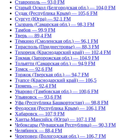
Ставрополь — 93,0 FM
Старый Оскол (Белгородская обл.) — 104,0 FM
Судак (Республика Крым) — 105,6 FM
Сургут (Югра) — 92,1 FM
Сызрань (Самарская обл.) — 98,3 FM
Тамбов — 99,9 FM
Тверь — 89,4 FM
Тёмкино (Смоленская обл.) — 96,1 FM
Тирасполь (Приднестровье) — 88,3 FM
Тихорецк (Краснодарский край) — 102,4 FM
Токмак (Запорожская обл.) — 104,9 FM
Тольятти (Самарская обл.) — 94,9 FM
Томск — 92,6 FM
Торжок (Тверская обл.) — 94,7 FM
Туапсе (Краснодарский край) — 106,5
Тюмень — 92,4 FM
Уварово (Тамбовская обл.) — 100,6 FM
Ульяновск — 93,6 FM
Уфа (Республика Башкортостан) — 98,8 FM
Феодосия (Республика Крым) — 106,1 FM
Хабаровск — 107,9 FM
Ханты-Мансийск (Югра) — 107,1 FM
Чебоксары (Чувашская Республика) — 90,3 FM
Челябинск — 88,4 FM
Череповец (Вологодская обл.) — 106,7 FM