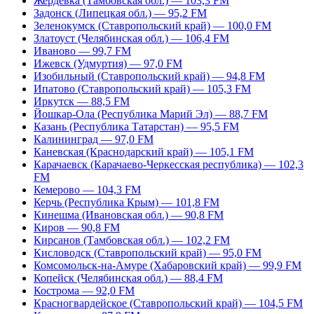
Жердевка (Тамбовская обл.) — 103,3 FM
Задонск (Липецкая обл.) — 95,2 FM
Зеленокумск (Ставропольский край) — 100,0 FM
Златоуст (Челябинская обл.) — 106,4 FM
Иваново — 99,7 FM
Ижевск (Удмуртия) — 97,0 FM
Изобильный (Ставропольский край) — 94,8 FM
Ипатово (Ставропольский край) — 105,3 FM
Иркутск — 88,5 FM
Йошкар-Ола (Республика Марий Эл) — 88,7 FM
Казань (Республика Татарстан) — 95,5 FM
Калининград — 97,0 FM
Каневская (Краснодарский край) — 105,1 FM
Карачаевск (Карачаево-Черкесская республика) — 102,3
FM
Кемерово — 104,3 FM
Керчь (Республика Крым) — 101,8 FM
Кинешма (Ивановская обл.) — 90,8 FM
Киров — 90,8 FM
Кирсанов (Тамбовская обл.) — 102,2 FM
Кисловодск (Ставропольский край) — 95,0 FM
Комсомольск-на-Амуре (Хабаровский край) — 99,9 FM
Копейск (Челябинская обл.) — 88,4 FM
Кострома — 92,0 FM
Красногвардейское (Ставропольский край) — 104,5 FM