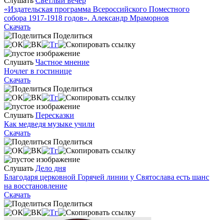
Слушать
Светлый вечер
«Издательская программа Всероссийского Поместного
собора 1917-1918 годов». Александр Мраморнов
Скачать
Поделиться
Слушать
Частное мнение
Ночлег в гостинице
Скачать
Поделиться
Слушать
Пересказки
Как медведя музыке учили
Скачать
Поделиться
Слушать
Дело дня
Благодаря церковной Горячей линии у Святослава есть шанс
на восстановление
Скачать
Поделиться