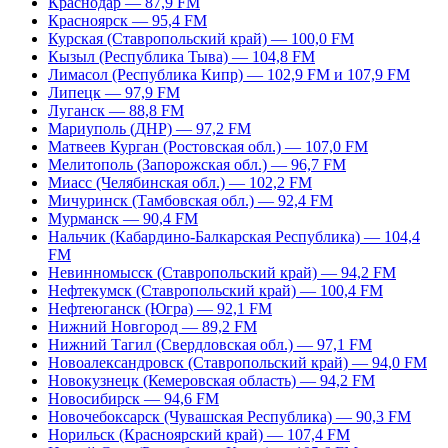
Краснодар — 87,9 FM
Красноярск — 95,4 FM
Курская (Ставропольский край) — 100,0 FM
Кызыл (Республика Тыва) — 104,8 FM
Лимасол (Республика Кипр) — 102,9 FM и 107,9 FM
Липецк — 97,9 FM
Луганск — 88,8 FM
Мариуполь (ДНР) — 97,2 FM
Матвеев Курган (Ростовская обл.) — 107,0 FM
Мелитополь (Запорожская обл.) — 96,7 FM
Миасс (Челябинская обл.) — 102,2 FM
Мичуринск (Тамбовская обл.) — 92,4 FM
Мурманск — 90,4 FM
Нальчик (Кабардино-Балкарская Республика) — 104,4
FM
Невинномысск (Ставропольский край) — 94,2 FM
Нефтекумск (Ставропольский край) — 100,4 FM
Нефтеюганск (Югра) — 92,1 FM
Нижний Новгород — 89,2 FM
Нижний Тагил (Свердловская обл.) — 97,1 FM
Новоалександровск (Ставропольский край) — 94,0 FM
Новокузнецк (Кемеровская область) — 94,2 FM
Новосибирск — 94,6 FM
Новочебоксарск (Чувашская Республика) — 90,3 FM
Норильск (Красноярский край) — 107,4 FM