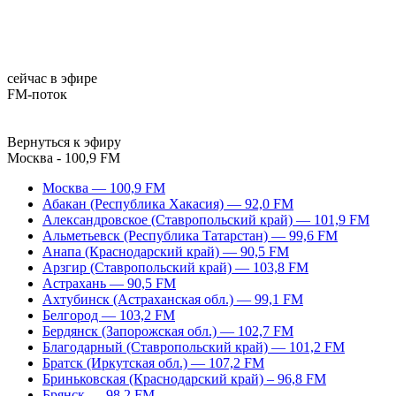
сейчас в эфире
FM-поток
Вернуться к эфиру
Москва - 100,9 FM
Москва — 100,9 FM
Абакан (Республика Хакасия) — 92,0 FM
Александровское (Ставропольский край) — 101,9 FM
Альметьевск (Республика Татарстан) — 99,6 FM
Анапа (Краснодарский край) — 90,5 FM
Арзгир (Ставропольский край) — 103,8 FM
Астрахань — 90,5 FM
Ахтубинск (Астраханская обл.) — 99,1 FM
Белгород — 103,2 FM
Бердянск (Запорожская обл.) — 102,7 FM
Благодарный (Ставропольский край) — 101,2 FM
Братск (Иркутская обл.) — 107,2 FM
Бриньковская (Краснодарский край) – 96,8 FM
Брянск — 98,2 FM