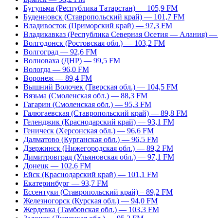
Бугульма (Республика Татарстан) — 105,9 FM
Буденновск (Ставропольский край) — 101,7 FM
Владивосток (Приморский край) — 97,3 FM
Владикавказ (Республика Северная Осетия — Алания) —
Волгодонск (Ростовская обл.) — 103,2 FM
Волгоград — 92,6 FM
Волноваха (ДНР) — 99,5 FM
Вологда — 96,0 FM
Воронеж — 89,4 FM
Вышний Волочек (Тверская обл.) — 104,5 FM
Вязьма (Смоленская обл.) — 88,3 FM
Гагарин (Смоленская обл.) — 95,3 FM
Галюгаевская (Ставропольский край) — 89,8 FM
Геленджик (Краснодарский край) — 93,1 FM
Геническ (Херсонская обл.) — 96,6 FM
Далматово (Курганская обл.) — 96,5 FM
Дзержинск (Нижегородская обл.) — 89,2 FM
Димитровград (Ульяновская обл.) — 97,1 FM
Донецк — 102,6 FM
Ейск (Краснодарский край) — 101,1 FM
Екатеринбург — 93,7 FM
Ессентуки (Ставропольский край) – 89,2 FM
Железногорск (Курская обл.) — 94,0 FM
Жердевка (Тамбовская обл.) — 103,3 FM