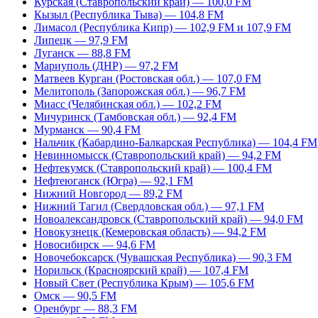
Курская (Ставропольский край) — 100,0 FM
Кызыл (Республика Тыва) — 104,8 FM
Лимасол (Республика Кипр) — 102,9 FM и 107,9 FM
Липецк — 97,9 FM
Луганск — 88,8 FM
Мариуполь (ДНР) — 97,2 FM
Матвеев Курган (Ростовская обл.) — 107,0 FM
Мелитополь (Запорожская обл.) — 96,7 FM
Миасс (Челябинская обл.) — 102,2 FM
Мичуринск (Тамбовская обл.) — 92,4 FM
Мурманск — 90,4 FM
Нальчик (Кабардино-Балкарская Республика) — 104,4 FM
Невинномысск (Ставропольский край) — 94,2 FM
Нефтекумск (Ставропольский край) — 100,4 FM
Нефтеюганск (Югра) — 92,1 FM
Нижний Новгород — 89,2 FM
Нижний Тагил (Свердловская обл.) — 97,1 FM
Новоалександровск (Ставропольский край) — 94,0 FM
Новокузнецк (Кемеровская область) — 94,2 FM
Новосибирск — 94,6 FM
Новочебоксарск (Чувашская Республика) — 90,3 FM
Норильск (Красноярский край) — 107,4 FM
Новый Свет (Республика Крым) — 105,6 FM
Омск — 90,5 FM
Оренбург — 88,3 FM