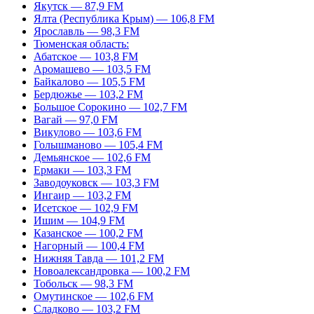
Якутск — 87,9 FM
Ялта (Республика Крым) — 106,8 FM
Ярославль — 98,3 FM
Тюменская область:
Абатское — 103,8 FM
Аромашево — 103,5 FM
Байкалово — 105,5 FM
Бердюжье — 103,2 FM
Большое Сорокино — 102,7 FM
Вагай — 97,0 FM
Викулово — 103,6 FM
Голышманово — 105,4 FM
Демьянское — 102,6 FM
Ермаки — 103,3 FM
Заводоуковск — 103,3 FM
Ингаир — 103,2 FM
Исетское — 102,9 FM
Ишим — 104,9 FM
Казанское — 100,2 FM
Нагорный — 100,4 FM
Нижняя Тавда — 101,2 FM
Новоалександровка — 100,2 FM
Тобольск — 98,3 FM
Омутинское — 102,6 FM
Сладково — 103,2 FM