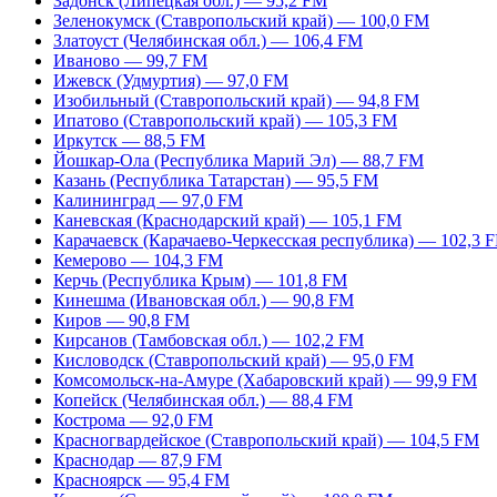
Задонск (Липецкая обл.) — 95,2 FM
Зеленокумск (Ставропольский край) — 100,0 FM
Златоуст (Челябинская обл.) — 106,4 FM
Иваново — 99,7 FM
Ижевск (Удмуртия) — 97,0 FM
Изобильный (Ставропольский край) — 94,8 FM
Ипатово (Ставропольский край) — 105,3 FM
Иркутск — 88,5 FM
Йошкар-Ола (Республика Марий Эл) — 88,7 FM
Казань (Республика Татарстан) — 95,5 FM
Калининград — 97,0 FM
Каневская (Краснодарский край) — 105,1 FM
Карачаевск (Карачаево-Черкесская республика) — 102,3 
Кемерово — 104,3 FM
Керчь (Республика Крым) — 101,8 FM
Кинешма (Ивановская обл.) — 90,8 FM
Киров — 90,8 FM
Кирсанов (Тамбовская обл.) — 102,2 FM
Кисловодск (Ставропольский край) — 95,0 FM
Комсомольск-на-Амуре (Хабаровский край) — 99,9 FM
Копейск (Челябинская обл.) — 88,4 FM
Кострома — 92,0 FM
Красногвардейское (Ставропольский край) — 104,5 FM
Краснодар — 87,9 FM
Красноярск — 95,4 FM