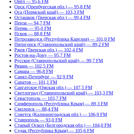
Орёл — 95,6 FM
Орск (Оренбургская обл.) — 95,8 FM
Оса (Пермский край) — 103,3 FM
Осташков (Тверская обл.) — 99,4 FM
Пенза — 94,7 FM
Пермь — 95,0 FM
Псков — 88,8 FM
Петрозаводск (Республика Карелия) — 101,0 FM
Пятигорск (Ставропольский край) — 89,2 FM
Ржев (Тверская обл.) — 102,4 FM
Ростов-на-Дону — 95,7 FM
Русское (Ставропольский край) — 99,7 FM
Рязань — 102,5 FM
Самара — 96,8 FM
Санкт-Петербург — 92,9 FM
Саратов — 101,1 FM
Саргатское (Омская обл.) — 107,5 FM
Светлоград (Ставропольский край) — 103,3 FM
Севастополь — 103,7 FM
Симферополь (Республика Крым) — 89,3 FM
Смоленск — 88,4 FM
Советск (Калининградская обл.) — 106,9 FM
Ставрополь — 93,0 FM
Старый Оскол (Белгородская обл.) — 104,0 FM
Судак (Республика Крым) — 105,6 FM