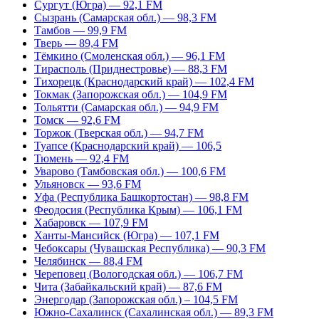
Сургут (Югра) — 92,1 FM
Сызрань (Самарская обл.) — 98,3 FM
Тамбов — 99,9 FM
Тверь — 89,4 FM
Тёмкино (Смоленская обл.) — 96,1 FM
Тирасполь (Приднестровье) — 88,3 FM
Тихорецк (Краснодарский край) — 102,4 FM
Токмак (Запорожская обл.) — 104,9 FM
Тольятти (Самарская обл.) — 94,9 FM
Томск — 92,6 FM
Торжок (Тверская обл.) — 94,7 FM
Туапсе (Краснодарский край) — 106,5
Тюмень — 92,4 FM
Уварово (Тамбовская обл.) — 100,6 FM
Ульяновск — 93,6 FM
Уфа (Республика Башкортостан) — 98,8 FM
Феодосия (Республика Крым) — 106,1 FM
Хабаровск — 107,9 FM
Ханты-Мансийск (Югра) — 107,1 FM
Чебоксары (Чувашская Республика) — 90,3 FM
Челябинск — 88,4 FM
Череповец (Вологодская обл.) — 106,7 FM
Чита (Забайкальский край) — 87,6 FM
Энергодар (Запорожская обл.) – 104,5 FM
Южно-Сахалинск (Сахалинская обл.) — 89,3 FM