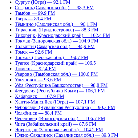
Сургут (Югра) — 92,1 FM
Сызрань (Самарская обл.) — 98,3 FM
Тамбов — 99,9 FM
Тверь — 89,4 FM
Тёмкино (Смоленская обл.) — 96,1 FM
Тирасполь (Приднестровье) — 88,3 FM
Тихорецк (Краснодарский край) — 102,4 FM
Токмак (Запорожская обл.) — 104,9 FM
Тольятти (Самарская обл.) — 94,9 FM
Томск — 92,6 FM
Торжок (Тверская обл.) — 94,7 FM
Туапсе (Краснодарский край) — 106,5
Тюмень — 92,4 FM
Уварово (Тамбовская обл.) — 100,6 FM
Ульяновск — 93,6 FM
Уфа (Республика Башкортостан) — 98,8 FM
Феодосия (Республика Крым) — 106,1 FM
Хабаровск — 107,9 FM
Ханты-Мансийск (Югра) — 107,1 FM
Чебоксары (Чувашская Республика) — 90,3 FM
Челябинск — 88,4 FM
Череповец (Вологодская обл.) — 106,7 FM
Чита (Забайкальский край) — 87,6 FM
Энергодар (Запорожская обл.) – 104,5 FM
Южно-Сахалинск (Сахалинская обл.) — 89,3 FM