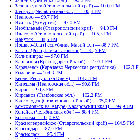
Задонск (Липецкая обл.) — 95,2 FM
Зеленокумск (Ставропольский край) — 100,0 FM
Златоуст (Челябинская обл.) — 106,4 FM
Иваново — 99,7 FM
Ижевск (Удмуртия) — 97,0 FM
Изобильный (Ставропольский край) — 94,8 FM
Ипатово (Ставропольский край) — 105,3 FM
Иркутск — 88,5 FM
Йошкар-Ола (Республика Марий Эл) — 88,7 FM
Казань (Республика Татарстан) — 95,5 FM
Калининград — 97,0 FM
Каневская (Краснодарский край) — 105,1 FM
Карачаевск (Карачаево-Черкесская республика) — 102,3 
Кемерово — 104,3 FM
Керчь (Республика Крым) — 101,8 FM
Кинешма (Ивановская обл.) — 90,8 FM
Киров — 90,8 FM
Кирсанов (Тамбовская обл.) — 102,2 FM
Кисловодск (Ставропольский край) — 95,0 FM
Комсомольск-на-Амуре (Хабаровский край) — 99,9 FM
Копейск (Челябинская обл.) — 88,4 FM
Кострома — 92,0 FM
Красногвардейское (Ставропольский край) — 104,5 FM
Краснодар — 87,9 FM
Красноярск — 95,4 FM