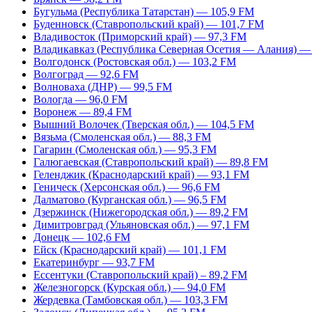
Бугульма (Республика Татарстан) — 105,9 FM
Буденновск (Ставропольский край) — 101,7 FM
Владивосток (Приморский край) — 97,3 FM
Владикавказ (Республика Северная Осетия — Алания) —
Волгодонск (Ростовская обл.) — 103,2 FM
Волгоград — 92,6 FM
Волноваха (ДНР) — 99,5 FM
Вологда — 96,0 FM
Воронеж — 89,4 FM
Вышний Волочек (Тверская обл.) — 104,5 FM
Вязьма (Смоленская обл.) — 88,3 FM
Гагарин (Смоленская обл.) — 95,3 FM
Галюгаевская (Ставропольский край) — 89,8 FM
Геленджик (Краснодарский край) — 93,1 FM
Геническ (Херсонская обл.) — 96,6 FM
Далматово (Курганская обл.) — 96,5 FM
Дзержинск (Нижегородская обл.) — 89,2 FM
Димитровград (Ульяновская обл.) — 97,1 FM
Донецк — 102,6 FM
Ейск (Краснодарский край) — 101,1 FM
Екатеринбург — 93,7 FM
Ессентуки (Ставропольский край) – 89,2 FM
Железногорск (Курская обл.) — 94,0 FM
Жердевка (Тамбовская обл.) — 103,3 FM