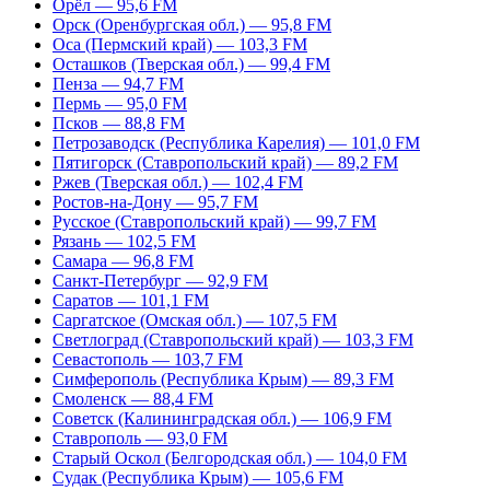
Орёл — 95,6 FM
Орск (Оренбургская обл.) — 95,8 FM
Оса (Пермский край) — 103,3 FM
Осташков (Тверская обл.) — 99,4 FM
Пенза — 94,7 FM
Пермь — 95,0 FM
Псков — 88,8 FM
Петрозаводск (Республика Карелия) — 101,0 FM
Пятигорск (Ставропольский край) — 89,2 FM
Ржев (Тверская обл.) — 102,4 FM
Ростов-на-Дону — 95,7 FM
Русское (Ставропольский край) — 99,7 FM
Рязань — 102,5 FM
Самара — 96,8 FM
Санкт-Петербург — 92,9 FM
Саратов — 101,1 FM
Саргатское (Омская обл.) — 107,5 FM
Светлоград (Ставропольский край) — 103,3 FM
Севастополь — 103,7 FM
Симферополь (Республика Крым) — 89,3 FM
Смоленск — 88,4 FM
Советск (Калининградская обл.) — 106,9 FM
Ставрополь — 93,0 FM
Старый Оскол (Белгородская обл.) — 104,0 FM
Судак (Республика Крым) — 105,6 FM