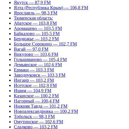
Якутск — 87,9 FM
Ялта (Республика Крым) — 106,8 FM
Ярославль — 98,3 FM
Тюменская область:
Абатское — 103,8 FM
Аромашево — 103,5 FM
Байкалово — 105,5 FM
Бердюжье — 103,2 FM
Большое Сорокино — 102,7 FM
Вагай — 97,0 FM
Викулово — 103,6 FM
Голышманово — 105,4 FM
Демьянское — 102,6 FM
Ермаки — 103,3 FM
Заводоуковск — 103,3 FM
Ингаир — 103,2 FM
Исетское — 102,9 FM
Ишим — 104,9 FM
Казанское — 100,2 FM
Нагорный — 100,4 FM
Нижняя Тавда — 101,2 FM
Новоалександровка — 100,2 FM
Тобольск — 98,3 FM
Омутинское — 102,6 FM
Сладково — 103,2 FM