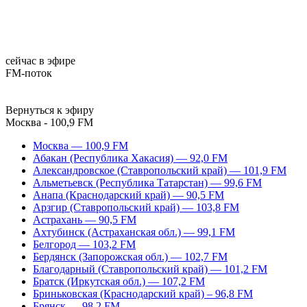
сейчас в эфире
FM-поток
Вернуться к эфиру
Москва - 100,9 FM
Москва — 100,9 FM
Абакан (Республика Хакасия) — 92,0 FM
Александровское (Ставропольский край) — 101,9 FM
Альметьевск (Республика Татарстан) — 99,6 FM
Анапа (Краснодарский край) — 90,5 FM
Арзгир (Ставропольский край) — 103,8 FM
Астрахань — 90,5 FM
Ахтубинск (Астраханская обл.) — 99,1 FM
Белгород — 103,2 FM
Бердянск (Запорожская обл.) — 102,7 FM
Благодарный (Ставропольский край) — 101,2 FM
Братск (Иркутская обл.) — 107,2 FM
Бриньковская (Краснодарский край) – 96,8 FM
Брянск — 98,2 FM