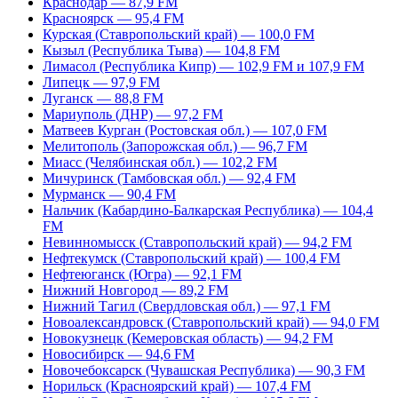
Краснодар — 87,9 FM
Красноярск — 95,4 FM
Курская (Ставропольский край) — 100,0 FM
Кызыл (Республика Тыва) — 104,8 FM
Лимасол (Республика Кипр) — 102,9 FM и 107,9 FM
Липецк — 97,9 FM
Луганск — 88,8 FM
Мариуполь (ДНР) — 97,2 FM
Матвеев Курган (Ростовская обл.) — 107,0 FM
Мелитополь (Запорожская обл.) — 96,7 FM
Миасс (Челябинская обл.) — 102,2 FM
Мичуринск (Тамбовская обл.) — 92,4 FM
Мурманск — 90,4 FM
Нальчик (Кабардино-Балкарская Республика) — 104,4
FM
Невинномысск (Ставропольский край) — 94,2 FM
Нефтекумск (Ставропольский край) — 100,4 FM
Нефтеюганск (Югра) — 92,1 FM
Нижний Новгород — 89,2 FM
Нижний Тагил (Свердловская обл.) — 97,1 FM
Новоалександровск (Ставропольский край) — 94,0 FM
Новокузнецк (Кемеровская область) — 94,2 FM
Новосибирск — 94,6 FM
Новочебоксарск (Чувашская Республика) — 90,3 FM
Норильск (Красноярский край) — 107,4 FM