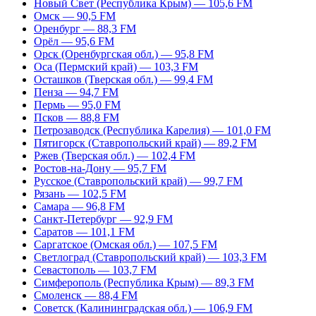
Новый Свет (Республика Крым) — 105,6 FM
Омск — 90,5 FM
Оренбург — 88,3 FM
Орёл — 95,6 FM
Орск (Оренбургская обл.) — 95,8 FM
Оса (Пермский край) — 103,3 FM
Осташков (Тверская обл.) — 99,4 FM
Пенза — 94,7 FM
Пермь — 95,0 FM
Псков — 88,8 FM
Петрозаводск (Республика Карелия) — 101,0 FM
Пятигорск (Ставропольский край) — 89,2 FM
Ржев (Тверская обл.) — 102,4 FM
Ростов-на-Дону — 95,7 FM
Русское (Ставропольский край) — 99,7 FM
Рязань — 102,5 FM
Самара — 96,8 FM
Санкт-Петербург — 92,9 FM
Саратов — 101,1 FM
Саргатское (Омская обл.) — 107,5 FM
Светлоград (Ставропольский край) — 103,3 FM
Севастополь — 103,7 FM
Симферополь (Республика Крым) — 89,3 FM
Смоленск — 88,4 FM
Советск (Калининградская обл.) — 106,9 FM