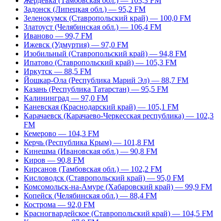
Жердевка (Тамбовская обл.) — 103,3 FM
Задонск (Липецкая обл.) — 95,2 FM
Зеленокумск (Ставропольский край) — 100,0 FM
Златоуст (Челябинская обл.) — 106,4 FM
Иваново — 99,7 FM
Ижевск (Удмуртия) — 97,0 FM
Изобильный (Ставропольский край) — 94,8 FM
Ипатово (Ставропольский край) — 105,3 FM
Иркутск — 88,5 FM
Йошкар-Ола (Республика Марий Эл) — 88,7 FM
Казань (Республика Татарстан) — 95,5 FM
Калининград — 97,0 FM
Каневская (Краснодарский край) — 105,1 FM
Карачаевск (Карачаево-Черкесская республика) — 102,3
FM
Кемерово — 104,3 FM
Керчь (Республика Крым) — 101,8 FM
Кинешма (Ивановская обл.) — 90,8 FM
Киров — 90,8 FM
Кирсанов (Тамбовская обл.) — 102,2 FM
Кисловодск (Ставропольский край) — 95,0 FM
Комсомольск-на-Амуре (Хабаровский край) — 99,9 FM
Копейск (Челябинская обл.) — 88,4 FM
Кострома — 92,0 FM
Красногвардейское (Ставропольский край) — 104,5 FM