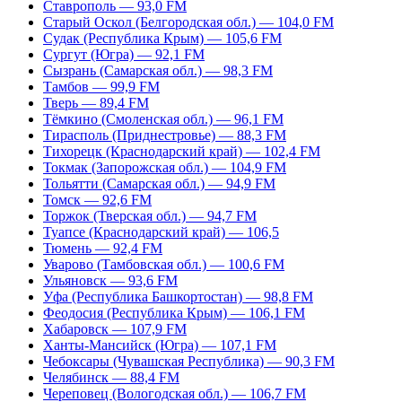
Ставрополь — 93,0 FM
Старый Оскол (Белгородская обл.) — 104,0 FM
Судак (Республика Крым) — 105,6 FM
Сургут (Югра) — 92,1 FM
Сызрань (Самарская обл.) — 98,3 FM
Тамбов — 99,9 FM
Тверь — 89,4 FM
Тёмкино (Смоленская обл.) — 96,1 FM
Тирасполь (Приднестровье) — 88,3 FM
Тихорецк (Краснодарский край) — 102,4 FM
Токмак (Запорожская обл.) — 104,9 FM
Тольятти (Самарская обл.) — 94,9 FM
Томск — 92,6 FM
Торжок (Тверская обл.) — 94,7 FM
Туапсе (Краснодарский край) — 106,5
Тюмень — 92,4 FM
Уварово (Тамбовская обл.) — 100,6 FM
Ульяновск — 93,6 FM
Уфа (Республика Башкортостан) — 98,8 FM
Феодосия (Республика Крым) — 106,1 FM
Хабаровск — 107,9 FM
Ханты-Мансийск (Югра) — 107,1 FM
Чебоксары (Чувашская Республика) — 90,3 FM
Челябинск — 88,4 FM
Череповец (Вологодская обл.) — 106,7 FM