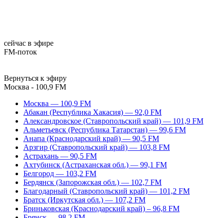
сейчас в эфире
FM-поток
Вернуться к эфиру
Москва - 100,9 FM
Москва — 100,9 FM
Абакан (Республика Хакасия) — 92,0 FM
Александровское (Ставропольский край) — 101,9 FM
Альметьевск (Республика Татарстан) — 99,6 FM
Анапа (Краснодарский край) — 90,5 FM
Арзгир (Ставропольский край) — 103,8 FM
Астрахань — 90,5 FM
Ахтубинск (Астраханская обл.) — 99,1 FM
Белгород — 103,2 FM
Бердянск (Запорожская обл.) — 102,7 FM
Благодарный (Ставропольский край) — 101,2 FM
Братск (Иркутская обл.) — 107,2 FM
Бриньковская (Краснодарский край) – 96,8 FM
Брянск — 98,2 FM