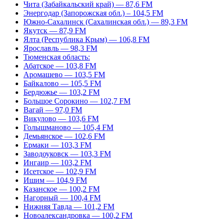
Чита (Забайкальский край) — 87,6 FM
Энергодар (Запорожская обл.) – 104,5 FM
Южно-Сахалинск (Сахалинская обл.) — 89,3 FM
Якутск — 87,9 FM
Ялта (Республика Крым) — 106,8 FM
Ярославль — 98,3 FM
Тюменская область:
Абатское — 103,8 FM
Аромашево — 103,5 FM
Байкалово — 105,5 FM
Бердюжье — 103,2 FM
Большое Сорокино — 102,7 FM
Вагай — 97,0 FM
Викулово — 103,6 FM
Голышманово — 105,4 FM
Демьянское — 102,6 FM
Ермаки — 103,3 FM
Заводоуковск — 103,3 FM
Ингаир — 103,2 FM
Исетское — 102,9 FM
Ишим — 104,9 FM
Казанское — 100,2 FM
Нагорный — 100,4 FM
Нижняя Тавда — 101,2 FM
Новоалександровка — 100,2 FM