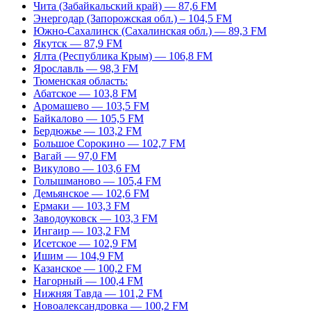
Чита (Забайкальский край) — 87,6 FM
Энергодар (Запорожская обл.) – 104,5 FM
Южно-Сахалинск (Сахалинская обл.) — 89,3 FM
Якутск — 87,9 FM
Ялта (Республика Крым) — 106,8 FM
Ярославль — 98,3 FM
Тюменская область:
Абатское — 103,8 FM
Аромашево — 103,5 FM
Байкалово — 105,5 FM
Бердюжье — 103,2 FM
Большое Сорокино — 102,7 FM
Вагай — 97,0 FM
Викулово — 103,6 FM
Голышманово — 105,4 FM
Демьянское — 102,6 FM
Ермаки — 103,3 FM
Заводоуковск — 103,3 FM
Ингаир — 103,2 FM
Исетское — 102,9 FM
Ишим — 104,9 FM
Казанское — 100,2 FM
Нагорный — 100,4 FM
Нижняя Тавда — 101,2 FM
Новоалександровка — 100,2 FM