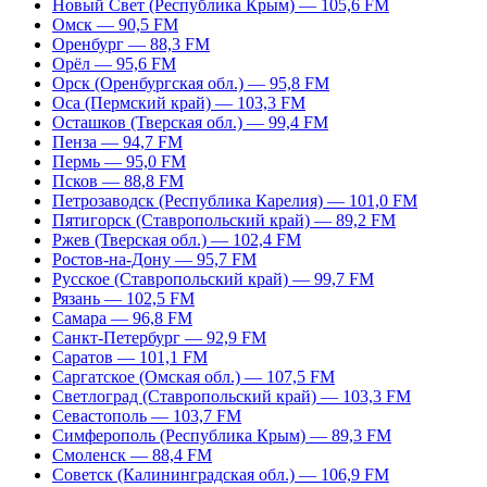
Новый Свет (Республика Крым) — 105,6 FM
Омск — 90,5 FM
Оренбург — 88,3 FM
Орёл — 95,6 FM
Орск (Оренбургская обл.) — 95,8 FM
Оса (Пермский край) — 103,3 FM
Осташков (Тверская обл.) — 99,4 FM
Пенза — 94,7 FM
Пермь — 95,0 FM
Псков — 88,8 FM
Петрозаводск (Республика Карелия) — 101,0 FM
Пятигорск (Ставропольский край) — 89,2 FM
Ржев (Тверская обл.) — 102,4 FM
Ростов-на-Дону — 95,7 FM
Русское (Ставропольский край) — 99,7 FM
Рязань — 102,5 FM
Самара — 96,8 FM
Санкт-Петербург — 92,9 FM
Саратов — 101,1 FM
Саргатское (Омская обл.) — 107,5 FM
Светлоград (Ставропольский край) — 103,3 FM
Севастополь — 103,7 FM
Симферополь (Республика Крым) — 89,3 FM
Смоленск — 88,4 FM
Советск (Калининградская обл.) — 106,9 FM