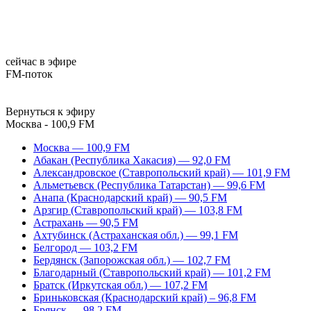
сейчас в эфире
FM-поток
Вернуться к эфиру
Москва - 100,9 FM
Москва — 100,9 FM
Абакан (Республика Хакасия) — 92,0 FM
Александровское (Ставропольский край) — 101,9 FM
Альметьевск (Республика Татарстан) — 99,6 FM
Анапа (Краснодарский край) — 90,5 FM
Арзгир (Ставропольский край) — 103,8 FM
Астрахань — 90,5 FM
Ахтубинск (Астраханская обл.) — 99,1 FM
Белгород — 103,2 FM
Бердянск (Запорожская обл.) — 102,7 FM
Благодарный (Ставропольский край) — 101,2 FM
Братск (Иркутская обл.) — 107,2 FM
Бриньковская (Краснодарский край) – 96,8 FM
Брянск — 98,2 FM