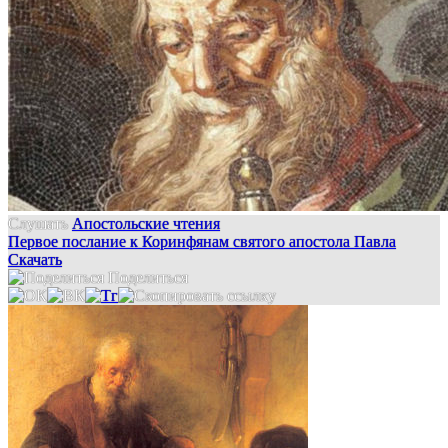
Слушать
Апостольские чтения
Первое послание к Коринфянам святого апостола Павла
Скачать
Поделиться