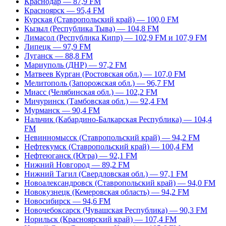
Краснодар — 87,9 FM
Красноярск — 95,4 FM
Курская (Ставропольский край) — 100,0 FM
Кызыл (Республика Тыва) — 104,8 FM
Лимасол (Республика Кипр) — 102,9 FM и 107,9 FM
Липецк — 97,9 FM
Луганск — 88,8 FM
Мариуполь (ДНР) — 97,2 FM
Матвеев Курган (Ростовская обл.) — 107,0 FM
Мелитополь (Запорожская обл.) — 96,7 FM
Миасс (Челябинская обл.) — 102,2 FM
Мичуринск (Тамбовская обл.) — 92,4 FM
Мурманск — 90,4 FM
Нальчик (Кабардино-Балкарская Республика) — 104,4
FM
Невинномысск (Ставропольский край) — 94,2 FM
Нефтекумск (Ставропольский край) — 100,4 FM
Нефтеюганск (Югра) — 92,1 FM
Нижний Новгород — 89,2 FM
Нижний Тагил (Свердловская обл.) — 97,1 FM
Новоалександровск (Ставропольский край) — 94,0 FM
Новокузнецк (Кемеровская область) — 94,2 FM
Новосибирск — 94,6 FM
Новочебоксарск (Чувашская Республика) — 90,3 FM
Норильск (Красноярский край) — 107,4 FM