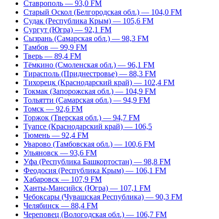
Ставрополь — 93,0 FM
Старый Оскол (Белгородская обл.) — 104,0 FM
Судак (Республика Крым) — 105,6 FM
Сургут (Югра) — 92,1 FM
Сызрань (Самарская обл.) — 98,3 FM
Тамбов — 99,9 FM
Тверь — 89,4 FM
Тёмкино (Смоленская обл.) — 96,1 FM
Тирасполь (Приднестровье) — 88,3 FM
Тихорецк (Краснодарский край) — 102,4 FM
Токмак (Запорожская обл.) — 104,9 FM
Тольятти (Самарская обл.) — 94,9 FM
Томск — 92,6 FM
Торжок (Тверская обл.) — 94,7 FM
Туапсе (Краснодарский край) — 106,5
Тюмень — 92,4 FM
Уварово (Тамбовская обл.) — 100,6 FM
Ульяновск — 93,6 FM
Уфа (Республика Башкортостан) — 98,8 FM
Феодосия (Республика Крым) — 106,1 FM
Хабаровск — 107,9 FM
Ханты-Мансийск (Югра) — 107,1 FM
Чебоксары (Чувашская Республика) — 90,3 FM
Челябинск — 88,4 FM
Череповец (Вологодская обл.) — 106,7 FM