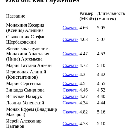
Размер
Длительность
Название
(MБайт)
(мин:сек)
Монахиня Кесария
Скачать
4.66
5:05
(Ксения) Алёшина
Священник Стефан
Скачать
4.68
5:07
Щербаковский
Жизнь как служение -
Монахиня Анастасия
Скачать
4.47
4:53
(Нина) Артемьева
Мария Гаэтана Аньези
Скачать
4.72
5:10
Иеромонах Алипий
Скачать
4.3
4:42
(Константинов)
Мария Сергеенко
Скачать
4.5
4:55
Зинаида Смирнова
Скачать
4.46
4:52
Вячеслав Назарук
Скачать
4.27
4:40
Леонид Успенский
Скачать
4.34
4:44
Монах Ефрем (Владимир
Скачать
4.82
5:16
Макаров)
Иерей Александр
Скачать
4.73
5:10
Цыганов