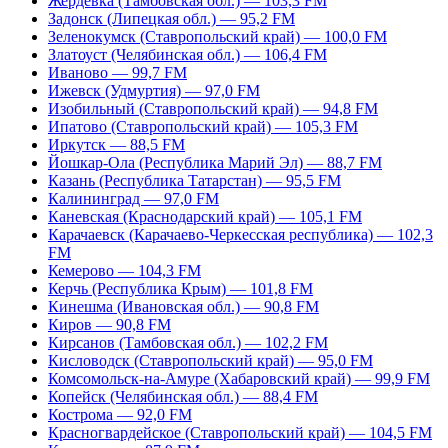
Жердевка (Тамбовская обл.) — 103,3 FM
Задонск (Липецкая обл.) — 95,2 FM
Зеленокумск (Ставропольский край) — 100,0 FM
Златоуст (Челябинская обл.) — 106,4 FM
Иваново — 99,7 FM
Ижевск (Удмуртия) — 97,0 FM
Изобильный (Ставропольский край) — 94,8 FM
Ипатово (Ставропольский край) — 105,3 FM
Иркутск — 88,5 FM
Йошкар-Ола (Республика Марий Эл) — 88,7 FM
Казань (Республика Татарстан) — 95,5 FM
Калининград — 97,0 FM
Каневская (Краснодарский край) — 105,1 FM
Карачаевск (Карачаево-Черкесская республика) — 102,3
FM
Кемерово — 104,3 FM
Керчь (Республика Крым) — 101,8 FM
Кинешма (Ивановская обл.) — 90,8 FM
Киров — 90,8 FM
Кирсанов (Тамбовская обл.) — 102,2 FM
Кисловодск (Ставропольский край) — 95,0 FM
Комсомольск-на-Амуре (Хабаровский край) — 99,9 FM
Копейск (Челябинская обл.) — 88,4 FM
Кострома — 92,0 FM
Красногвардейское (Ставропольский край) — 104,5 FM