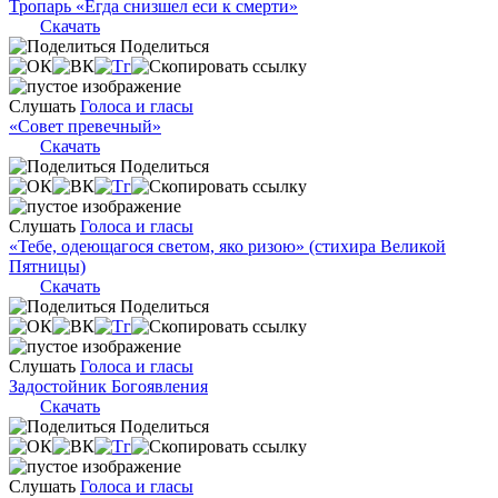
Тропарь «Егда снизшел еси к смерти»
Скачать
Поделиться
Слушать
Голоса и гласы
«Совет превечный»
Скачать
Поделиться
Слушать
Голоса и гласы
«Тебе, одеющагося светом, яко ризою» (стихира Великой
Пятницы)
Скачать
Поделиться
Слушать
Голоса и гласы
Задостойник Богоявления
Скачать
Поделиться
Слушать
Голоса и гласы