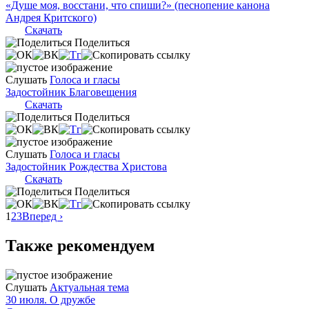
«Душе моя, восстани, что спиши?» (песнопение канона
Андрея Критского)
Скачать
Поделиться
Слушать
Голоса и гласы
Задостойник Благовещения
Скачать
Поделиться
Слушать
Голоса и гласы
Задостойник Рождества Христова
Скачать
Поделиться
1
2
3
Вперед ›
Также рекомендуем
Слушать
Актуальная тема
30 июля. О дружбе