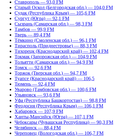
Ставрополь — 93,0 FM
Старый Оскол (Белгородская обл.) — 104,0 FM
Судак (Республика Крым) — 105,6 FM
Сургут (Югра) — 92,1 FM
Сызрань (Самарская обл.) — 98,3 FM
Тамбов — 99,9 FM
Тверь — 89,4 FM
Тёмкино (Смоленская обл.) — 96,1 FM
Тирасполь (Приднестровье) — 88,3 FM
Тихорецк (Краснодарский край) — 102,4 FM
Токмак (Запорожская обл.) — 104,9 FM
Тольятти (Самарская обл.) — 94,9 FM
Томск — 92,6 FM
Торжок (Тверская обл.) — 94,7 FM
Туапсе (Краснодарский край) — 106,5
Тюмень — 92,4 FM
Уварово (Тамбовская обл.) — 100,6 FM
Ульяновск — 93,6 FM
Уфа (Республика Башкортостан) — 98,8 FM
Феодосия (Республика Крым) — 106,1 FM
Хабаровск — 107,9 FM
Ханты-Мансийск (Югра) — 107,1 FM
Чебоксары (Чувашская Республика) — 90,3 FM
Челябинск — 88,4 FM
Череповец (Вологодская обл.) — 106,7 FM