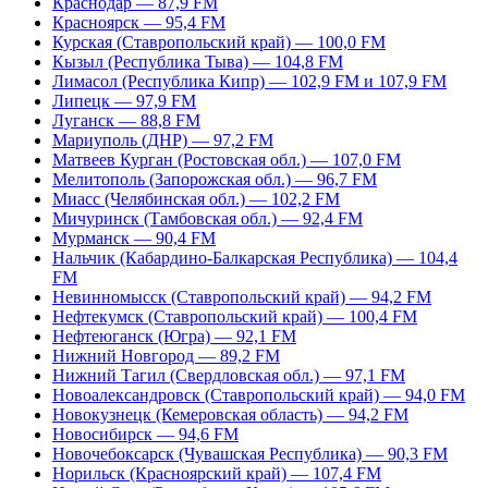
Краснодар — 87,9 FM
Красноярск — 95,4 FM
Курская (Ставропольский край) — 100,0 FM
Кызыл (Республика Тыва) — 104,8 FM
Лимасол (Республика Кипр) — 102,9 FM и 107,9 FM
Липецк — 97,9 FM
Луганск — 88,8 FM
Мариуполь (ДНР) — 97,2 FM
Матвеев Курган (Ростовская обл.) — 107,0 FM
Мелитополь (Запорожская обл.) — 96,7 FM
Миасс (Челябинская обл.) — 102,2 FM
Мичуринск (Тамбовская обл.) — 92,4 FM
Мурманск — 90,4 FM
Нальчик (Кабардино-Балкарская Республика) — 104,4
FM
Невинномысск (Ставропольский край) — 94,2 FM
Нефтекумск (Ставропольский край) — 100,4 FM
Нефтеюганск (Югра) — 92,1 FM
Нижний Новгород — 89,2 FM
Нижний Тагил (Свердловская обл.) — 97,1 FM
Новоалександровск (Ставропольский край) — 94,0 FM
Новокузнецк (Кемеровская область) — 94,2 FM
Новосибирск — 94,6 FM
Новочебоксарск (Чувашская Республика) — 90,3 FM
Норильск (Красноярский край) — 107,4 FM