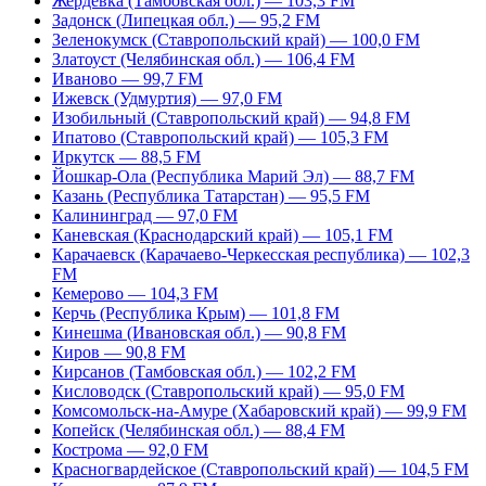
Жердевка (Тамбовская обл.) — 103,3 FM
Задонск (Липецкая обл.) — 95,2 FM
Зеленокумск (Ставропольский край) — 100,0 FM
Златоуст (Челябинская обл.) — 106,4 FM
Иваново — 99,7 FM
Ижевск (Удмуртия) — 97,0 FM
Изобильный (Ставропольский край) — 94,8 FM
Ипатово (Ставропольский край) — 105,3 FM
Иркутск — 88,5 FM
Йошкар-Ола (Республика Марий Эл) — 88,7 FM
Казань (Республика Татарстан) — 95,5 FM
Калининград — 97,0 FM
Каневская (Краснодарский край) — 105,1 FM
Карачаевск (Карачаево-Черкесская республика) — 102,3
FM
Кемерово — 104,3 FM
Керчь (Республика Крым) — 101,8 FM
Кинешма (Ивановская обл.) — 90,8 FM
Киров — 90,8 FM
Кирсанов (Тамбовская обл.) — 102,2 FM
Кисловодск (Ставропольский край) — 95,0 FM
Комсомольск-на-Амуре (Хабаровский край) — 99,9 FM
Копейск (Челябинская обл.) — 88,4 FM
Кострома — 92,0 FM
Красногвардейское (Ставропольский край) — 104,5 FM