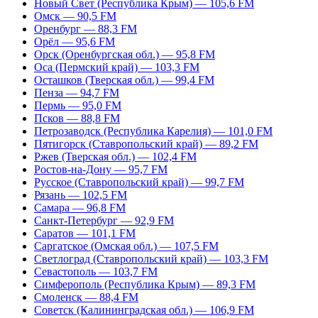
Новый Свет (Республика Крым) — 105,6 FM
Омск — 90,5 FM
Оренбург — 88,3 FM
Орёл — 95,6 FM
Орск (Оренбургская обл.) — 95,8 FM
Оса (Пермский край) — 103,3 FM
Осташков (Тверская обл.) — 99,4 FM
Пенза — 94,7 FM
Пермь — 95,0 FM
Псков — 88,8 FM
Петрозаводск (Республика Карелия) — 101,0 FM
Пятигорск (Ставропольский край) — 89,2 FM
Ржев (Тверская обл.) — 102,4 FM
Ростов-на-Дону — 95,7 FM
Русское (Ставропольский край) — 99,7 FM
Рязань — 102,5 FM
Самара — 96,8 FM
Санкт-Петербург — 92,9 FM
Саратов — 101,1 FM
Саргатское (Омская обл.) — 107,5 FM
Светлоград (Ставропольский край) — 103,3 FM
Севастополь — 103,7 FM
Симферополь (Республика Крым) — 89,3 FM
Смоленск — 88,4 FM
Советск (Калининградская обл.) — 106,9 FM