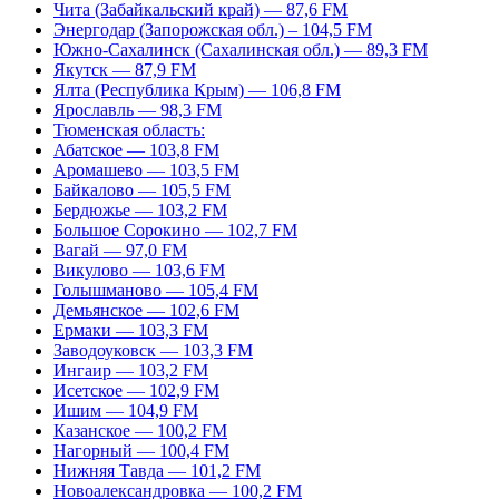
Чита (Забайкальский край) — 87,6 FM
Энергодар (Запорожская обл.) – 104,5 FM
Южно-Сахалинск (Сахалинская обл.) — 89,3 FM
Якутск — 87,9 FM
Ялта (Республика Крым) — 106,8 FM
Ярославль — 98,3 FM
Тюменская область:
Абатское — 103,8 FM
Аромашево — 103,5 FM
Байкалово — 105,5 FM
Бердюжье — 103,2 FM
Большое Сорокино — 102,7 FM
Вагай — 97,0 FM
Викулово — 103,6 FM
Голышманово — 105,4 FM
Демьянское — 102,6 FM
Ермаки — 103,3 FM
Заводоуковск — 103,3 FM
Ингаир — 103,2 FM
Исетское — 102,9 FM
Ишим — 104,9 FM
Казанское — 100,2 FM
Нагорный — 100,4 FM
Нижняя Тавда — 101,2 FM
Новоалександровка — 100,2 FM