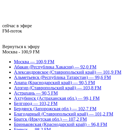
сейчас в эфире
FM-поток
Вернуться к эфиру
Москва - 100,9 FM
Москва — 100,9 FM
Абакан (Республика Хакасия) — 92,0 FM
Александровское (Ставропольский край) — 101,9 FM
Альметьевск (Республика Татарстан) — 99,6 FM
Анапа (Краснодарский край) — 90,5 FM
Арзгир (Ставропольский край) — 103,8 FM
Астрахань — 90,5 FM
Ахтубинск (Астраханская обл.) — 99,1 FM
Белгород — 103,2 FM
Бердянск (Запорожская обл.) — 102,7 FM
Благодарный (Ставропольский край) — 101,2 FM
Братск (Иркутская обл.) — 107,2 FM
Бриньковская (Краснодарский край) – 96,8 FM
Брянск — 98,2 FM