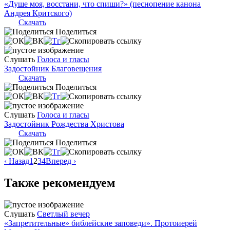
«Душе моя, восстани, что спиши?» (песнопение канона
Андрея Критского)
Скачать
Поделиться
Слушать
Голоса и гласы
Задостойник Благовещения
Скачать
Поделиться
Слушать
Голоса и гласы
Задостойник Рождества Христова
Скачать
Поделиться
‹ Назад
1
2
3
4
Вперед ›
Также рекомендуем
Слушать
Светлый вечер
«Запретительные» библейские заповеди». Протоиерей