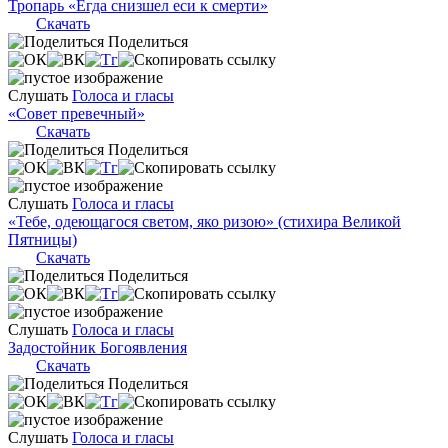
Тропарь «Егда снизшел еси к смерти»
Скачать
Поделиться
Слушать
Голоса и гласы
«Совет превечный»
Скачать
Поделиться
Слушать
Голоса и гласы
«Тебе, одеющагося светом, яко ризою» (стихира Великой
Пятницы)
Скачать
Поделиться
Слушать
Голоса и гласы
Задостойник Богоявления
Скачать
Поделиться
Слушать
Голоса и гласы