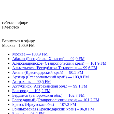
сейчас в эфире
FM-поток
Вернуться к эфиру
Москва - 100,9 FM
Москва — 100,9 FM
Абакан (Республика Хакасия) — 92,0 FM
Александровское (Ставропольский край) — 101,9 FM
Альметьевск (Республика Татарстан) — 99,6 FM
Анапа (Краснодарский край) — 90,5 FM
Арзгир (Ставропольский край) — 103,8 FM
Астрахань — 90,5 FM
Ахтубинск (Астраханская обл.) — 99,1 FM
Белгород — 103,2 FM
Бердянск (Запорожская обл.) — 102,7 FM
Благодарный (Ставропольский край) — 101,2 FM
Братск (Иркутская обл.) — 107,2 FM
Бриньковская (Краснодарский край) – 96,8 FM
Брянск — 98,2 FM