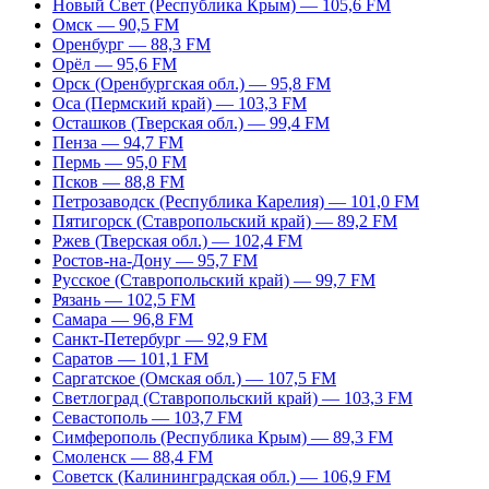
Новый Свет (Республика Крым) — 105,6 FM
Омск — 90,5 FM
Оренбург — 88,3 FM
Орёл — 95,6 FM
Орск (Оренбургская обл.) — 95,8 FM
Оса (Пермский край) — 103,3 FM
Осташков (Тверская обл.) — 99,4 FM
Пенза — 94,7 FM
Пермь — 95,0 FM
Псков — 88,8 FM
Петрозаводск (Республика Карелия) — 101,0 FM
Пятигорск (Ставропольский край) — 89,2 FM
Ржев (Тверская обл.) — 102,4 FM
Ростов-на-Дону — 95,7 FM
Русское (Ставропольский край) — 99,7 FM
Рязань — 102,5 FM
Самара — 96,8 FM
Санкт-Петербург — 92,9 FM
Саратов — 101,1 FM
Саргатское (Омская обл.) — 107,5 FM
Светлоград (Ставропольский край) — 103,3 FM
Севастополь — 103,7 FM
Симферополь (Республика Крым) — 89,3 FM
Смоленск — 88,4 FM
Советск (Калининградская обл.) — 106,9 FM