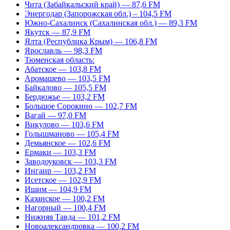
Чита (Забайкальский край) — 87,6 FM
Энергодар (Запорожская обл.) – 104,5 FM
Южно-Сахалинск (Сахалинская обл.) — 89,3 FM
Якутск — 87,9 FM
Ялта (Республика Крым) — 106,8 FM
Ярославль — 98,3 FM
Тюменская область:
Абатское — 103,8 FM
Аромашево — 103,5 FM
Байкалово — 105,5 FM
Бердюжье — 103,2 FM
Большое Сорокино — 102,7 FM
Вагай — 97,0 FM
Викулово — 103,6 FM
Голышманово — 105,4 FM
Демьянское — 102,6 FM
Ермаки — 103,3 FM
Заводоуковск — 103,3 FM
Ингаир — 103,2 FM
Исетское — 102,9 FM
Ишим — 104,9 FM
Казанское — 100,2 FM
Нагорный — 100,4 FM
Нижняя Тавда — 101,2 FM
Новоалександровка — 100,2 FM