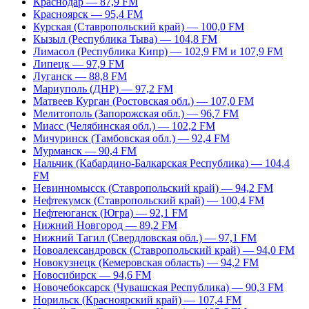
Краснодар — 87,9 FM
Красноярск — 95,4 FM
Курская (Ставропольский край) — 100,0 FM
Кызыл (Республика Тыва) — 104,8 FM
Лимасол (Республика Кипр) — 102,9 FM и 107,9 FM
Липецк — 97,9 FM
Луганск — 88,8 FM
Мариуполь (ДНР) — 97,2 FM
Матвеев Курган (Ростовская обл.) — 107,0 FM
Мелитополь (Запорожская обл.) — 96,7 FM
Миасс (Челябинская обл.) — 102,2 FM
Мичуринск (Тамбовская обл.) — 92,4 FM
Мурманск — 90,4 FM
Нальчик (Кабардино-Балкарская Республика) — 104,4
FM
Невинномысск (Ставропольский край) — 94,2 FM
Нефтекумск (Ставропольский край) — 100,4 FM
Нефтеюганск (Югра) — 92,1 FM
Нижний Новгород — 89,2 FM
Нижний Тагил (Свердловская обл.) — 97,1 FM
Новоалександровск (Ставропольский край) — 94,0 FM
Новокузнецк (Кемеровская область) — 94,2 FM
Новосибирск — 94,6 FM
Новочебоксарск (Чувашская Республика) — 90,3 FM
Норильск (Красноярский край) — 107,4 FM