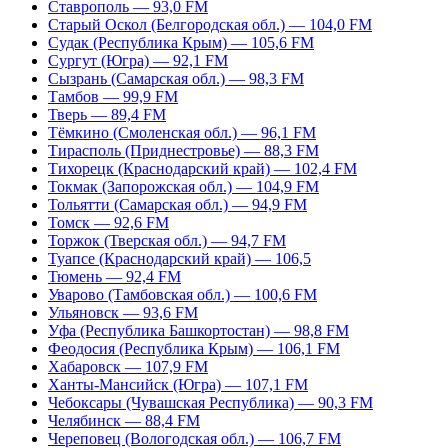
Ставрополь — 93,0 FM
Старый Оскол (Белгородская обл.) — 104,0 FM
Судак (Республика Крым) — 105,6 FM
Сургут (Югра) — 92,1 FM
Сызрань (Самарская обл.) — 98,3 FM
Тамбов — 99,9 FM
Тверь — 89,4 FM
Тёмкино (Смоленская обл.) — 96,1 FM
Тирасполь (Приднестровье) — 88,3 FM
Тихорецк (Краснодарский край) — 102,4 FM
Токмак (Запорожская обл.) — 104,9 FM
Тольятти (Самарская обл.) — 94,9 FM
Томск — 92,6 FM
Торжок (Тверская обл.) — 94,7 FM
Туапсе (Краснодарский край) — 106,5
Тюмень — 92,4 FM
Уварово (Тамбовская обл.) — 100,6 FM
Ульяновск — 93,6 FM
Уфа (Республика Башкортостан) — 98,8 FM
Феодосия (Республика Крым) — 106,1 FM
Хабаровск — 107,9 FM
Ханты-Мансийск (Югра) — 107,1 FM
Чебоксары (Чувашская Республика) — 90,3 FM
Челябинск — 88,4 FM
Череповец (Вологодская обл.) — 106,7 FM