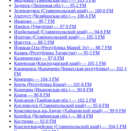
Жердевка (Тамбовская обл.) — 103,3 FM
Задонск (Липецкая обл.) — 95,2 FM
Зеленокумск (Ставропольский край) — 100,0 FM
Златоуст (Челябинская обл.) — 106,4 FM
Иваново — 99,7 FM
Ижевск (Удмуртия) — 97,0 FM
Изобильный (Ставропольский край) — 94,8 FM
Ипатово (Ставропольский край) — 105,3 FM
Иркутск — 88,5 FM
Йошкар-Ола (Республика Марий Эл) — 88,7 FM
Казань (Республика Татарстан) — 95,5 FM
Калининград — 97,0 FM
Каневская (Краснодарский край) — 105,1 FM
Карачаевск (Карачаево-Черкесская республика) — 102,3
FM
Кемерово — 104,3 FM
Керчь (Республика Крым) — 101,8 FM
Кинешма (Ивановская обл.) — 90,8 FM
Киров — 90,8 FM
Кирсанов (Тамбовская обл.) — 102,2 FM
Кисловодск (Ставропольский край) — 95,0 FM
Комсомольск-на-Амуре (Хабаровский край) — 99,9 FM
Копейск (Челябинская обл.) — 88,4 FM
Кострома — 92,0 FM
Красногвардейское (Ставропольский край) — 104,5 FM