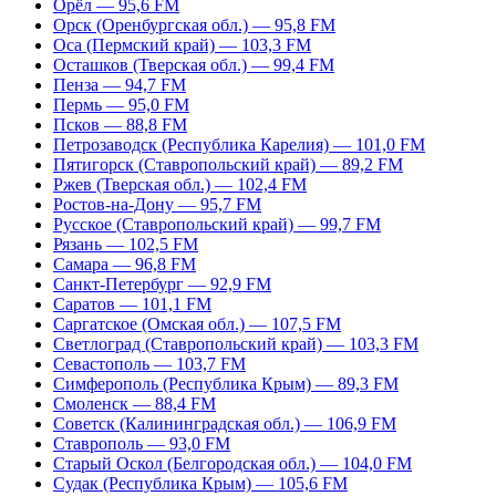
Орёл — 95,6 FM
Орск (Оренбургская обл.) — 95,8 FM
Оса (Пермский край) — 103,3 FM
Осташков (Тверская обл.) — 99,4 FM
Пенза — 94,7 FM
Пермь — 95,0 FM
Псков — 88,8 FM
Петрозаводск (Республика Карелия) — 101,0 FM
Пятигорск (Ставропольский край) — 89,2 FM
Ржев (Тверская обл.) — 102,4 FM
Ростов-на-Дону — 95,7 FM
Русское (Ставропольский край) — 99,7 FM
Рязань — 102,5 FM
Самара — 96,8 FM
Санкт-Петербург — 92,9 FM
Саратов — 101,1 FM
Саргатское (Омская обл.) — 107,5 FM
Светлоград (Ставропольский край) — 103,3 FM
Севастополь — 103,7 FM
Симферополь (Республика Крым) — 89,3 FM
Смоленск — 88,4 FM
Советск (Калининградская обл.) — 106,9 FM
Ставрополь — 93,0 FM
Старый Оскол (Белгородская обл.) — 104,0 FM
Судак (Республика Крым) — 105,6 FM