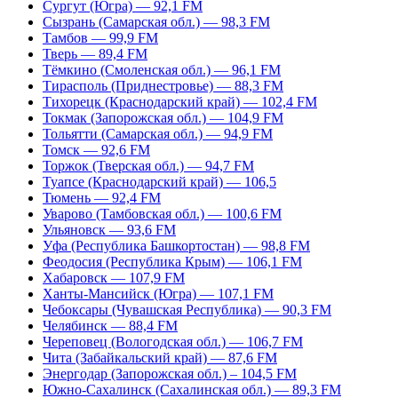
Сургут (Югра) — 92,1 FM
Сызрань (Самарская обл.) — 98,3 FM
Тамбов — 99,9 FM
Тверь — 89,4 FM
Тёмкино (Смоленская обл.) — 96,1 FM
Тирасполь (Приднестровье) — 88,3 FM
Тихорецк (Краснодарский край) — 102,4 FM
Токмак (Запорожская обл.) — 104,9 FM
Тольятти (Самарская обл.) — 94,9 FM
Томск — 92,6 FM
Торжок (Тверская обл.) — 94,7 FM
Туапсе (Краснодарский край) — 106,5
Тюмень — 92,4 FM
Уварово (Тамбовская обл.) — 100,6 FM
Ульяновск — 93,6 FM
Уфа (Республика Башкортостан) — 98,8 FM
Феодосия (Республика Крым) — 106,1 FM
Хабаровск — 107,9 FM
Ханты-Мансийск (Югра) — 107,1 FM
Чебоксары (Чувашская Республика) — 90,3 FM
Челябинск — 88,4 FM
Череповец (Вологодская обл.) — 106,7 FM
Чита (Забайкальский край) — 87,6 FM
Энергодар (Запорожская обл.) – 104,5 FM
Южно-Сахалинск (Сахалинская обл.) — 89,3 FM