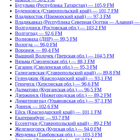
Бугульма (Республика Татарстан) — 105,9 FM
Буденновск (Ставропольский край) — 101,7 FM
Владивосток (Приморский край) — 97,3 FM
Владикавказ (Республика Северная Осетия — Алания) —
Волгодонск (Ростовская обл.) — 103,2 FM
Волгоград — 92,6 FM
Волноваха (ДНР) — 99,5 FM
Вологда — 96,0 FM
Воронеж — 89,4 FM
Вышний Волочек (Тверская обл.) — 104,5 FM
Вязьма (Смоленская обл.) — 88,3 FM
Гагарин (Смоленская обл.) — 95,3 FM
Галюгаевская (Ставропольский край) — 89,8 FM
Геленджик (Краснодарский край) — 93,1 FM
Геническ (Херсонская обл.) — 96,6 FM
Далматово (Курганская обл.) — 96,5 FM
Дзержинск (Нижегородская обл.) — 89,2 FM
Димитровград (Ульяновская обл.) — 97,1 FM
Донецк — 102,6 FM
Ейск (Краснодарский край) — 101,1 FM
Екатеринбург — 93,7 FM
Ессентуки (Ставропольский край) – 89,2 FM
Железногорск (Курская обл.) — 94,0 FM
Жердевка (Тамбовская обл.) — 103,3 FM