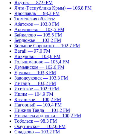
Якутск — 87,9 FM
Ялта (Республика Крым) — 106,8 FM
Ярославль — 98,3 FM
Тюменская область:
Абатское — 103,8 FM
Аромашево — 103,5 FM
Байкалово — 105,5 FM
Бердюжье — 103,2 FM
Большое Сорокино — 102,7 FM
Вагай — 97,0 FM
Викулово — 103,6 FM
Голышманово — 105,4 FM
Демьянское — 102,6 FM
Ермаки — 103,3 FM
Заводоуковск — 103,3 FM
Ингаир — 103,2 FM
Исетское — 102,9 FM
Ишим — 104,9 FM
Казанское — 100,2 FM
Нагорный — 100,4 FM
Нижняя Тавда — 101,2 FM
Новоалександровка — 100,2 FM
Тобольск — 98,3 FM
Омутинское — 102,6 FM
Сладково — 103,2 FM