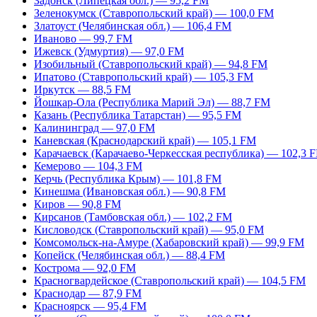
Задонск (Липецкая обл.) — 95,2 FM
Зеленокумск (Ставропольский край) — 100,0 FM
Златоуст (Челябинская обл.) — 106,4 FM
Иваново — 99,7 FM
Ижевск (Удмуртия) — 97,0 FM
Изобильный (Ставропольский край) — 94,8 FM
Ипатово (Ставропольский край) — 105,3 FM
Иркутск — 88,5 FM
Йошкар-Ола (Республика Марий Эл) — 88,7 FM
Казань (Республика Татарстан) — 95,5 FM
Калининград — 97,0 FM
Каневская (Краснодарский край) — 105,1 FM
Карачаевск (Карачаево-Черкесская республика) — 102,3 
Кемерово — 104,3 FM
Керчь (Республика Крым) — 101,8 FM
Кинешма (Ивановская обл.) — 90,8 FM
Киров — 90,8 FM
Кирсанов (Тамбовская обл.) — 102,2 FM
Кисловодск (Ставропольский край) — 95,0 FM
Комсомольск-на-Амуре (Хабаровский край) — 99,9 FM
Копейск (Челябинская обл.) — 88,4 FM
Кострома — 92,0 FM
Красногвардейское (Ставропольский край) — 104,5 FM
Краснодар — 87,9 FM
Красноярск — 95,4 FM