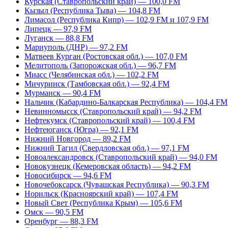
Курская (Ставропольский край) — 100,0 FM
Кызыл (Республика Тыва) — 104,8 FM
Лимасол (Республика Кипр) — 102,9 FM и 107,9 FM
Липецк — 97,9 FM
Луганск — 88,8 FM
Мариуполь (ДНР) — 97,2 FM
Матвеев Курган (Ростовская обл.) — 107,0 FM
Мелитополь (Запорожская обл.) — 96,7 FM
Миасс (Челябинская обл.) — 102,2 FM
Мичуринск (Тамбовская обл.) — 92,4 FM
Мурманск — 90,4 FM
Нальчик (Кабардино-Балкарская Республика) — 104,4 FM
Невинномысск (Ставропольский край) — 94,2 FM
Нефтекумск (Ставропольский край) — 100,4 FM
Нефтеюганск (Югра) — 92,1 FM
Нижний Новгород — 89,2 FM
Нижний Тагил (Свердловская обл.) — 97,1 FM
Новоалександровск (Ставропольский край) — 94,0 FM
Новокузнецк (Кемеровская область) — 94,2 FM
Новосибирск — 94,6 FM
Новочебоксарск (Чувашская Республика) — 90,3 FM
Норильск (Красноярский край) — 107,4 FM
Новый Свет (Республика Крым) — 105,6 FM
Омск — 90,5 FM
Оренбург — 88,3 FM