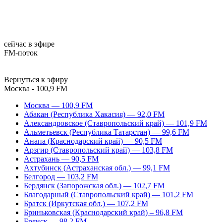
сейчас в эфире
FM-поток
Вернуться к эфиру
Москва - 100,9 FM
Москва — 100,9 FM
Абакан (Республика Хакасия) — 92,0 FM
Александровское (Ставропольский край) — 101,9 FM
Альметьевск (Республика Татарстан) — 99,6 FM
Анапа (Краснодарский край) — 90,5 FM
Арзгир (Ставропольский край) — 103,8 FM
Астрахань — 90,5 FM
Ахтубинск (Астраханская обл.) — 99,1 FM
Белгород — 103,2 FM
Бердянск (Запорожская обл.) — 102,7 FM
Благодарный (Ставропольский край) — 101,2 FM
Братск (Иркутская обл.) — 107,2 FM
Бриньковская (Краснодарский край) – 96,8 FM
Брянск — 98,2 FM