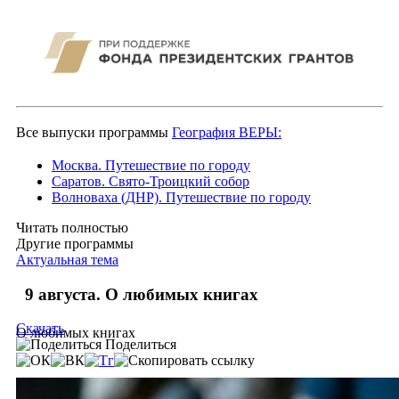
Все выпуски программы
География ВЕРЫ:
Москва. Путешествие по городу
Саратов. Свято-Троицкий собор
Волноваха (ДНР). Путешествие по городу
Читать полностью
Другие программы
Актуальная тема
9 августа. О любимых книгах
Скачать
О любимых книгах
Поделиться