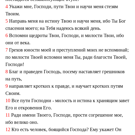
4
Укажи мне, Господи, пути Твои и научи меня стезям
Твоим.
5
Направь меня на истину Твою и научи меня, ибо Ты Бог
спасения моего; на Тебя надеюсь всякий день.
6
Вспомни щедроты Твои, Господи, и милости Твои, ибо
они от века.
7
Грехов юности моей и преступлений моих не вспоминай;
по милости Твоей вспомни меня Ты, ради благости Твоей,
Господи!
8
Благ и праведен Господь, посему наставляет грешников
на путь,
9
направляет кротких к правде, и научает кротких путям
Своим.
10
Все пути Господни - милость и истина к хранящим завет
Его и откровения Его.
11
Ради имени Твоего, Господи, прости согрешение мое,
ибо велико оно.
12
Кто есть человек, боящийся Господа? Ему укажет Он