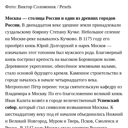
Фото: Виктор Соломоник / Pexels
Москва — столица России и один из
древних городов
России.
В двенадцатом веке здешние земли принадлежали
суздальскому боярину Степану Кучке. Небольшое селение
на Москве-реке называлось Кучково. В 1175 году его
приобрёл князь Юрий Долгорукий и нарек Москов —
изначально этот топоним был мужского рода. Благоверный
князь построил крепость на высоком Боровицком холме.
Деревянное укрепление, обнесённое земляными валами,
стало основой будущего кремля. Каменное строительство в
городе началось в начале четырнадцатого века.
Митрополит Пётр перенес тогда святительскую кафедру из
Владимира в Москву. По его благословению великий князь
Иван Калита возвёл в городе величественный
Успенский
собор
, который стал символом возвышения Москвы. К
шестнадцатому веку под её началом объединились Нижний
и Великий Новгород, Муром и Тверь, Псков, Смоленск и
Рязань. В 1547 году Москва стала центром Русского