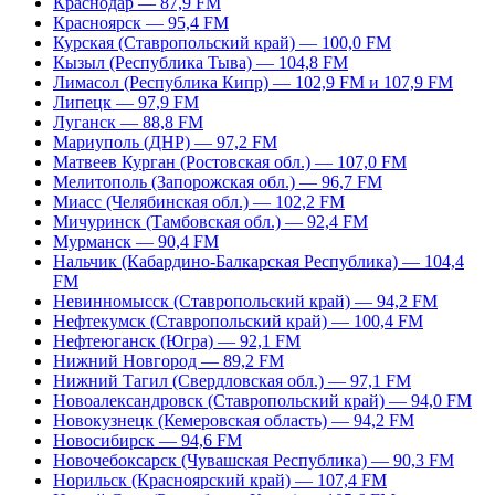
Краснодар — 87,9 FM
Красноярск — 95,4 FM
Курская (Ставропольский край) — 100,0 FM
Кызыл (Республика Тыва) — 104,8 FM
Лимасол (Республика Кипр) — 102,9 FM и 107,9 FM
Липецк — 97,9 FM
Луганск — 88,8 FM
Мариуполь (ДНР) — 97,2 FM
Матвеев Курган (Ростовская обл.) — 107,0 FM
Мелитополь (Запорожская обл.) — 96,7 FM
Миасс (Челябинская обл.) — 102,2 FM
Мичуринск (Тамбовская обл.) — 92,4 FM
Мурманск — 90,4 FM
Нальчик (Кабардино-Балкарская Республика) — 104,4
FM
Невинномысск (Ставропольский край) — 94,2 FM
Нефтекумск (Ставропольский край) — 100,4 FM
Нефтеюганск (Югра) — 92,1 FM
Нижний Новгород — 89,2 FM
Нижний Тагил (Свердловская обл.) — 97,1 FM
Новоалександровск (Ставропольский край) — 94,0 FM
Новокузнецк (Кемеровская область) — 94,2 FM
Новосибирск — 94,6 FM
Новочебоксарск (Чувашская Республика) — 90,3 FM
Норильск (Красноярский край) — 107,4 FM