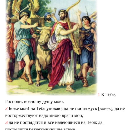
1
К Тебе,
Господи, возношу душу мою.
2
Боже мой! на Тебя уповаю, да не постыжусь [вовек], да не
восторжествуют надо мною враги мои,
3
да не постыдятся и все надеющиеся на Тебя: да
постыдятся беззаконнующие втуне.