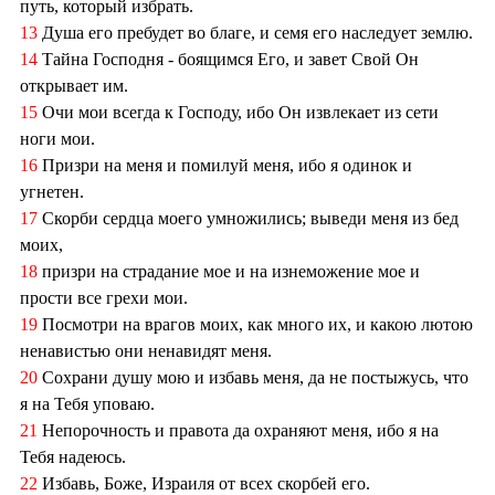
путь, который избрать.
13
Душа его пребудет во благе, и семя его наследует землю.
14
Тайна Господня - боящимся Его, и завет Свой Он
открывает им.
15
Очи мои всегда к Господу, ибо Он извлекает из сети
ноги мои.
16
Призри на меня и помилуй меня, ибо я одинок и
угнетен.
17
Скорби сердца моего умножились; выведи меня из бед
моих,
18
призри на страдание мое и на изнеможение мое и
прости все грехи мои.
19
Посмотри на врагов моих, как много их, и какою лютою
ненавистью они ненавидят меня.
20
Сохрани душу мою и избавь меня, да не постыжусь, что
я на Тебя уповаю.
21
Непорочность и правота да охраняют меня, ибо я на
Тебя надеюсь.
22
Избавь, Боже, Израиля от всех скорбей его.