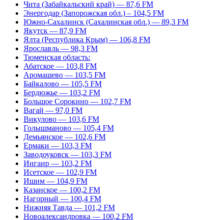
Чита (Забайкальский край) — 87,6 FM
Энергодар (Запорожская обл.) – 104,5 FM
Южно-Сахалинск (Сахалинская обл.) — 89,3 FM
Якутск — 87,9 FM
Ялта (Республика Крым) — 106,8 FM
Ярославль — 98,3 FM
Тюменская область:
Абатское — 103,8 FM
Аромашево — 103,5 FM
Байкалово — 105,5 FM
Бердюжье — 103,2 FM
Большое Сорокино — 102,7 FM
Вагай — 97,0 FM
Викулово — 103,6 FM
Голышманово — 105,4 FM
Демьянское — 102,6 FM
Ермаки — 103,3 FM
Заводоуковск — 103,3 FM
Ингаир — 103,2 FM
Исетское — 102,9 FM
Ишим — 104,9 FM
Казанское — 100,2 FM
Нагорный — 100,4 FM
Нижняя Тавда — 101,2 FM
Новоалександровка — 100,2 FM