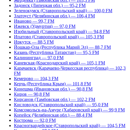
Жердевка (Тамбовская обл.) — 103,3 FM
Задонск (Липецкая обл.) — 95,2 FM
Зеленокумск (Ставропольский край) — 100,0 FM
Златоуст (Челябинская обл.) — 106,4 FM
Иваново — 99,7 FM
Ижевск (Удмуртия) — 97,0 FM
Изобильный (Ставропольский край) — 94,8 FM
Ипатово (Ставропольский край) — 105,3 FM
Иркутск — 88,5 FM
Йошкар-Ола (Республика Марий Эл) — 88,7 FM
Казань (Республика Татарстан) — 95,5 FM
Калининград — 97,0 FM
Каневская (Краснодарский край) — 105,1 FM
Карачаевск (Карачаево-Черкесская республика) — 102,3
FM
Кемерово — 104,3 FM
Керчь (Республика Крым) — 101,8 FM
Кинешма (Ивановская обл.) — 90,8 FM
Киров — 90,8 FM
Кирсанов (Тамбовская обл.) — 102,2 FM
Кисловодск (Ставропольский край) — 95,0 FM
Комсомольск-на-Амуре (Хабаровский край) — 99,9 FM
Копейск (Челябинская обл.) — 88,4 FM
Кострома — 92,0 FM
Красногвардейское (Ставропольский край) — 104,5 FM