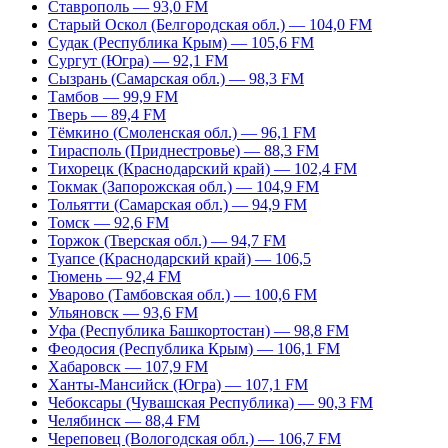
Ставрополь — 93,0 FM
Старый Оскол (Белгородская обл.) — 104,0 FM
Судак (Республика Крым) — 105,6 FM
Сургут (Югра) — 92,1 FM
Сызрань (Самарская обл.) — 98,3 FM
Тамбов — 99,9 FM
Тверь — 89,4 FM
Тёмкино (Смоленская обл.) — 96,1 FM
Тирасполь (Приднестровье) — 88,3 FM
Тихорецк (Краснодарский край) — 102,4 FM
Токмак (Запорожская обл.) — 104,9 FM
Тольятти (Самарская обл.) — 94,9 FM
Томск — 92,6 FM
Торжок (Тверская обл.) — 94,7 FM
Туапсе (Краснодарский край) — 106,5
Тюмень — 92,4 FM
Уварово (Тамбовская обл.) — 100,6 FM
Ульяновск — 93,6 FM
Уфа (Республика Башкортостан) — 98,8 FM
Феодосия (Республика Крым) — 106,1 FM
Хабаровск — 107,9 FM
Ханты-Мансийск (Югра) — 107,1 FM
Чебоксары (Чувашская Республика) — 90,3 FM
Челябинск — 88,4 FM
Череповец (Вологодская обл.) — 106,7 FM