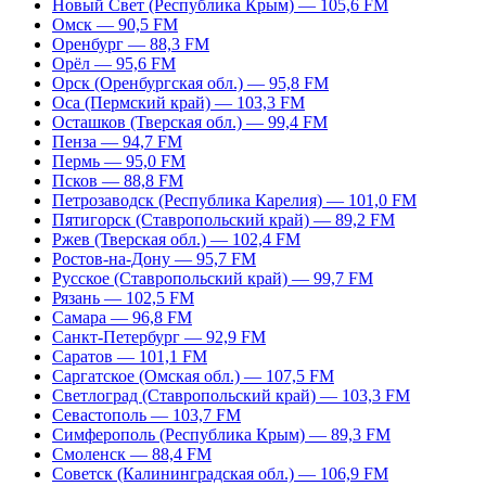
Новый Свет (Республика Крым) — 105,6 FM
Омск — 90,5 FM
Оренбург — 88,3 FM
Орёл — 95,6 FM
Орск (Оренбургская обл.) — 95,8 FM
Оса (Пермский край) — 103,3 FM
Осташков (Тверская обл.) — 99,4 FM
Пенза — 94,7 FM
Пермь — 95,0 FM
Псков — 88,8 FM
Петрозаводск (Республика Карелия) — 101,0 FM
Пятигорск (Ставропольский край) — 89,2 FM
Ржев (Тверская обл.) — 102,4 FM
Ростов-на-Дону — 95,7 FM
Русское (Ставропольский край) — 99,7 FM
Рязань — 102,5 FM
Самара — 96,8 FM
Санкт-Петербург — 92,9 FM
Саратов — 101,1 FM
Саргатское (Омская обл.) — 107,5 FM
Светлоград (Ставропольский край) — 103,3 FM
Севастополь — 103,7 FM
Симферополь (Республика Крым) — 89,3 FM
Смоленск — 88,4 FM
Советск (Калининградская обл.) — 106,9 FM