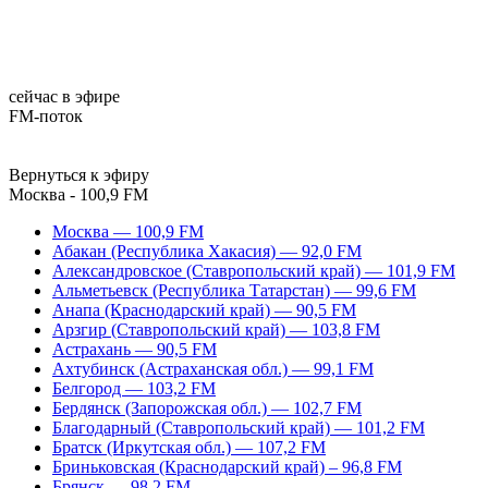
сейчас в эфире
FM-поток
Вернуться к эфиру
Москва - 100,9 FM
Москва — 100,9 FM
Абакан (Республика Хакасия) — 92,0 FM
Александровское (Ставропольский край) — 101,9 FM
Альметьевск (Республика Татарстан) — 99,6 FM
Анапа (Краснодарский край) — 90,5 FM
Арзгир (Ставропольский край) — 103,8 FM
Астрахань — 90,5 FM
Ахтубинск (Астраханская обл.) — 99,1 FM
Белгород — 103,2 FM
Бердянск (Запорожская обл.) — 102,7 FM
Благодарный (Ставропольский край) — 101,2 FM
Братск (Иркутская обл.) — 107,2 FM
Бриньковская (Краснодарский край) – 96,8 FM
Брянск — 98,2 FM