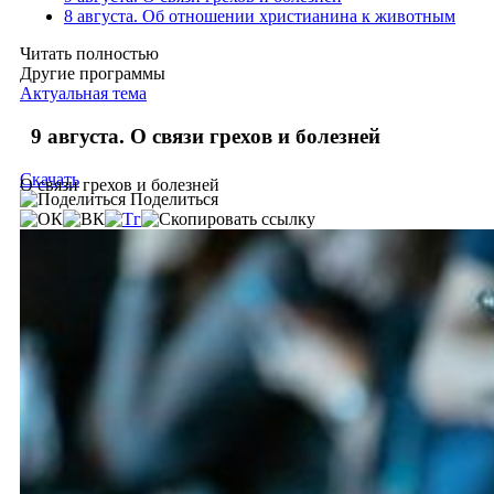
8 августа. Об отношении христианина к животным
Читать полностью
Другие программы
Актуальная тема
9 августа. О связи грехов и болезней
Скачать
О связи грехов и болезней
Поделиться