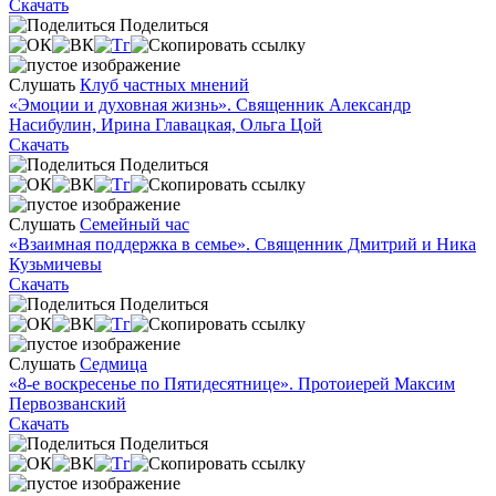
Скачать
Поделиться
Слушать
Клуб частных мнений
«Эмоции и духовная жизнь». Священник Александр
Насибулин, Ирина Главацкая, Ольга Цой
Скачать
Поделиться
Слушать
Семейный час
«Взаимная поддержка в семье». Священник Дмитрий и Ника
Кузьмичевы
Скачать
Поделиться
Слушать
Седмица
«8-е воскресенье по Пятидесятнице». Протоиерей Максим
Первозванский
Скачать
Поделиться