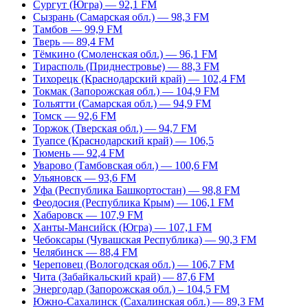
Сургут (Югра) — 92,1 FM
Сызрань (Самарская обл.) — 98,3 FM
Тамбов — 99,9 FM
Тверь — 89,4 FM
Тёмкино (Смоленская обл.) — 96,1 FM
Тирасполь (Приднестровье) — 88,3 FM
Тихорецк (Краснодарский край) — 102,4 FM
Токмак (Запорожская обл.) — 104,9 FM
Тольятти (Самарская обл.) — 94,9 FM
Томск — 92,6 FM
Торжок (Тверская обл.) — 94,7 FM
Туапсе (Краснодарский край) — 106,5
Тюмень — 92,4 FM
Уварово (Тамбовская обл.) — 100,6 FM
Ульяновск — 93,6 FM
Уфа (Республика Башкортостан) — 98,8 FM
Феодосия (Республика Крым) — 106,1 FM
Хабаровск — 107,9 FM
Ханты-Мансийск (Югра) — 107,1 FM
Чебоксары (Чувашская Республика) — 90,3 FM
Челябинск — 88,4 FM
Череповец (Вологодская обл.) — 106,7 FM
Чита (Забайкальский край) — 87,6 FM
Энергодар (Запорожская обл.) – 104,5 FM
Южно-Сахалинск (Сахалинская обл.) — 89,3 FM