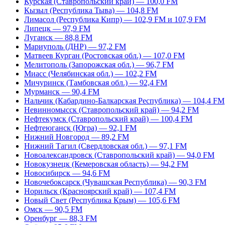
Курская (Ставропольский край) — 100,0 FM
Кызыл (Республика Тыва) — 104,8 FM
Лимасол (Республика Кипр) — 102,9 FM и 107,9 FM
Липецк — 97,9 FM
Луганск — 88,8 FM
Мариуполь (ДНР) — 97,2 FM
Матвеев Курган (Ростовская обл.) — 107,0 FM
Мелитополь (Запорожская обл.) — 96,7 FM
Миасс (Челябинская обл.) — 102,2 FM
Мичуринск (Тамбовская обл.) — 92,4 FM
Мурманск — 90,4 FM
Нальчик (Кабардино-Балкарская Республика) — 104,4 FM
Невинномысск (Ставропольский край) — 94,2 FM
Нефтекумск (Ставропольский край) — 100,4 FM
Нефтеюганск (Югра) — 92,1 FM
Нижний Новгород — 89,2 FM
Нижний Тагил (Свердловская обл.) — 97,1 FM
Новоалександровск (Ставропольский край) — 94,0 FM
Новокузнецк (Кемеровская область) — 94,2 FM
Новосибирск — 94,6 FM
Новочебоксарск (Чувашская Республика) — 90,3 FM
Норильск (Красноярский край) — 107,4 FM
Новый Свет (Республика Крым) — 105,6 FM
Омск — 90,5 FM
Оренбург — 88,3 FM