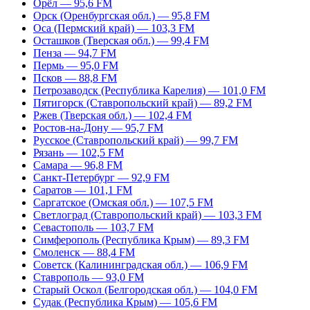
Орёл — 95,6 FM
Орск (Оренбургская обл.) — 95,8 FM
Оса (Пермский край) — 103,3 FM
Осташков (Тверская обл.) — 99,4 FM
Пенза — 94,7 FM
Пермь — 95,0 FM
Псков — 88,8 FM
Петрозаводск (Республика Карелия) — 101,0 FM
Пятигорск (Ставропольский край) — 89,2 FM
Ржев (Тверская обл.) — 102,4 FM
Ростов-на-Дону — 95,7 FM
Русское (Ставропольский край) — 99,7 FM
Рязань — 102,5 FM
Самара — 96,8 FM
Санкт-Петербург — 92,9 FM
Саратов — 101,1 FM
Саргатское (Омская обл.) — 107,5 FM
Светлоград (Ставропольский край) — 103,3 FM
Севастополь — 103,7 FM
Симферополь (Республика Крым) — 89,3 FM
Смоленск — 88,4 FM
Советск (Калининградская обл.) — 106,9 FM
Ставрополь — 93,0 FM
Старый Оскол (Белгородская обл.) — 104,0 FM
Судак (Республика Крым) — 105,6 FM