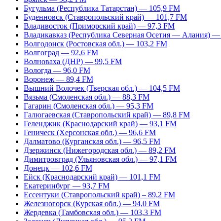
Бугульма (Республика Татарстан) — 105,9 FM
Буденновск (Ставропольский край) — 101,7 FM
Владивосток (Приморский край) — 97,3 FM
Владикавказ (Республика Северная Осетия — Алания) —
Волгодонск (Ростовская обл.) — 103,2 FM
Волгоград — 92,6 FM
Волноваха (ДНР) — 99,5 FM
Вологда — 96,0 FM
Воронеж — 89,4 FM
Вышний Волочек (Тверская обл.) — 104,5 FM
Вязьма (Смоленская обл.) — 88,3 FM
Гагарин (Смоленская обл.) — 95,3 FM
Галюгаевская (Ставропольский край) — 89,8 FM
Геленджик (Краснодарский край) — 93,1 FM
Геническ (Херсонская обл.) — 96,6 FM
Далматово (Курганская обл.) — 96,5 FM
Дзержинск (Нижегородская обл.) — 89,2 FM
Димитровград (Ульяновская обл.) — 97,1 FM
Донецк — 102,6 FM
Ейск (Краснодарский край) — 101,1 FM
Екатеринбург — 93,7 FM
Ессентуки (Ставропольский край) – 89,2 FM
Железногорск (Курская обл.) — 94,0 FM
Жердевка (Тамбовская обл.) — 103,3 FM