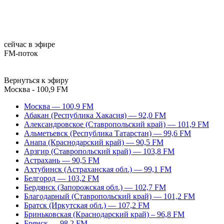
сейчас в эфире
FM-поток
Вернуться к эфиру
Москва - 100,9 FM
Москва — 100,9 FM
Абакан (Республика Хакасия) — 92,0 FM
Александровское (Ставропольский край) — 101,9 FM
Альметьевск (Республика Татарстан) — 99,6 FM
Анапа (Краснодарский край) — 90,5 FM
Арзгир (Ставропольский край) — 103,8 FM
Астрахань — 90,5 FM
Ахтубинск (Астраханская обл.) — 99,1 FM
Белгород — 103,2 FM
Бердянск (Запорожская обл.) — 102,7 FM
Благодарный (Ставропольский край) — 101,2 FM
Братск (Иркутская обл.) — 107,2 FM
Бриньковская (Краснодарский край) – 96,8 FM
Брянск — 98,2 FM