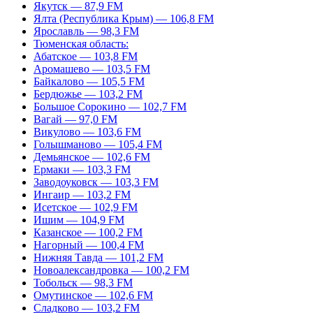
Якутск — 87,9 FM
Ялта (Республика Крым) — 106,8 FM
Ярославль — 98,3 FM
Тюменская область:
Абатское — 103,8 FM
Аромашево — 103,5 FM
Байкалово — 105,5 FM
Бердюжье — 103,2 FM
Большое Сорокино — 102,7 FM
Вагай — 97,0 FM
Викулово — 103,6 FM
Голышманово — 105,4 FM
Демьянское — 102,6 FM
Ермаки — 103,3 FM
Заводоуковск — 103,3 FM
Ингаир — 103,2 FM
Исетское — 102,9 FM
Ишим — 104,9 FM
Казанское — 100,2 FM
Нагорный — 100,4 FM
Нижняя Тавда — 101,2 FM
Новоалександровка — 100,2 FM
Тобольск — 98,3 FM
Омутинское — 102,6 FM
Сладково — 103,2 FM