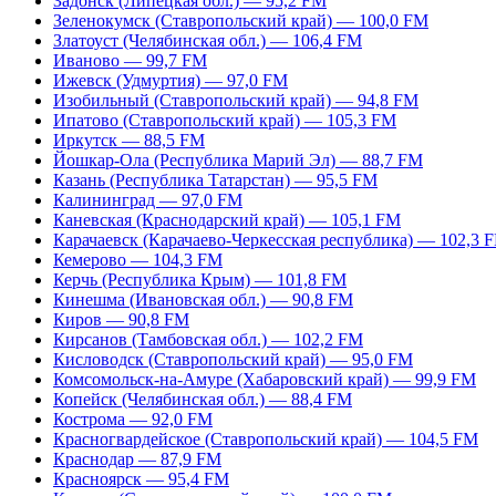
Задонск (Липецкая обл.) — 95,2 FM
Зеленокумск (Ставропольский край) — 100,0 FM
Златоуст (Челябинская обл.) — 106,4 FM
Иваново — 99,7 FM
Ижевск (Удмуртия) — 97,0 FM
Изобильный (Ставропольский край) — 94,8 FM
Ипатово (Ставропольский край) — 105,3 FM
Иркутск — 88,5 FM
Йошкар-Ола (Республика Марий Эл) — 88,7 FM
Казань (Республика Татарстан) — 95,5 FM
Калининград — 97,0 FM
Каневская (Краснодарский край) — 105,1 FM
Карачаевск (Карачаево-Черкесская республика) — 102,3 
Кемерово — 104,3 FM
Керчь (Республика Крым) — 101,8 FM
Кинешма (Ивановская обл.) — 90,8 FM
Киров — 90,8 FM
Кирсанов (Тамбовская обл.) — 102,2 FM
Кисловодск (Ставропольский край) — 95,0 FM
Комсомольск-на-Амуре (Хабаровский край) — 99,9 FM
Копейск (Челябинская обл.) — 88,4 FM
Кострома — 92,0 FM
Красногвардейское (Ставропольский край) — 104,5 FM
Краснодар — 87,9 FM
Красноярск — 95,4 FM