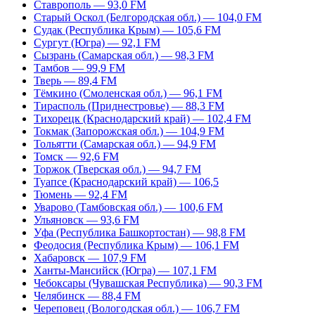
Ставрополь — 93,0 FM
Старый Оскол (Белгородская обл.) — 104,0 FM
Судак (Республика Крым) — 105,6 FM
Сургут (Югра) — 92,1 FM
Сызрань (Самарская обл.) — 98,3 FM
Тамбов — 99,9 FM
Тверь — 89,4 FM
Тёмкино (Смоленская обл.) — 96,1 FM
Тирасполь (Приднестровье) — 88,3 FM
Тихорецк (Краснодарский край) — 102,4 FM
Токмак (Запорожская обл.) — 104,9 FM
Тольятти (Самарская обл.) — 94,9 FM
Томск — 92,6 FM
Торжок (Тверская обл.) — 94,7 FM
Туапсе (Краснодарский край) — 106,5
Тюмень — 92,4 FM
Уварово (Тамбовская обл.) — 100,6 FM
Ульяновск — 93,6 FM
Уфа (Республика Башкортостан) — 98,8 FM
Феодосия (Республика Крым) — 106,1 FM
Хабаровск — 107,9 FM
Ханты-Мансийск (Югра) — 107,1 FM
Чебоксары (Чувашская Республика) — 90,3 FM
Челябинск — 88,4 FM
Череповец (Вологодская обл.) — 106,7 FM