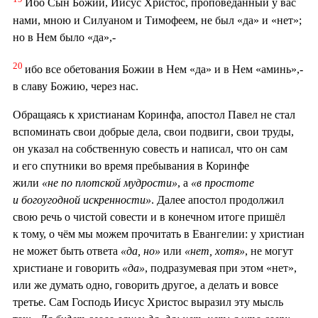
Ибо Сын Божий, Иисус Христос, проповеданный у вас
нами, мною и Силуаном и Тимофеем, не был «да» и «нет»;
но в Нем было «да»,-
20
ибо все обетования Божии в Нем «да» и в Нем «аминь»,-
в славу Божию, через нас.
Обращаясь к христианам Коринфа, апостол Павел не стал
вспоминать свои добрые дела, свои подвиги, свои труды,
он указал на собственную совесть и написал, что он сам
и его спутники во время пребывания в Коринфе
жили
«не по плотской мудрости»
, а
«в простоте
и богоугодной искренности»
. Далее апостол продолжил
свою речь о чистой совести и в конечном итоге пришёл
к тому, о чём мы можем прочитать в Евангелии: у христиан
не может быть ответа
«да, но»
или
«нет, хотя»
, не могут
христиане и говорить
«да»
, подразумевая при этом «нет»,
или же думать одно, говорить другое, а делать и вовсе
третье. Сам Господь Иисус Христос выразил эту мысль