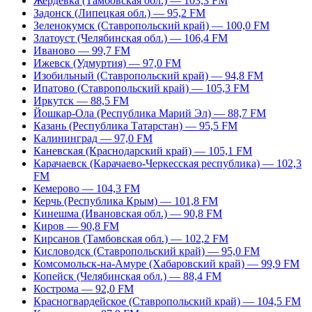
Жердевка (Тамбовская обл.) — 103,3 FM
Задонск (Липецкая обл.) — 95,2 FM
Зеленокумск (Ставропольский край) — 100,0 FM
Златоуст (Челябинская обл.) — 106,4 FM
Иваново — 99,7 FM
Ижевск (Удмуртия) — 97,0 FM
Изобильный (Ставропольский край) — 94,8 FM
Ипатово (Ставропольский край) — 105,3 FM
Иркутск — 88,5 FM
Йошкар-Ола (Республика Марий Эл) — 88,7 FM
Казань (Республика Татарстан) — 95,5 FM
Калининград — 97,0 FM
Каневская (Краснодарский край) — 105,1 FM
Карачаевск (Карачаево-Черкесская республика) — 102,3
FM
Кемерово — 104,3 FM
Керчь (Республика Крым) — 101,8 FM
Кинешма (Ивановская обл.) — 90,8 FM
Киров — 90,8 FM
Кирсанов (Тамбовская обл.) — 102,2 FM
Кисловодск (Ставропольский край) — 95,0 FM
Комсомольск-на-Амуре (Хабаровский край) — 99,9 FM
Копейск (Челябинская обл.) — 88,4 FM
Кострома — 92,0 FM
Красногвардейское (Ставропольский край) — 104,5 FM