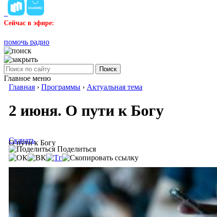
Сейчас в эфире:
помочь радио
Поиск
Главное меню
Главная
›
Программы
›
Актуальная тема
2 июня. О пути к Богу
Скачать
О пути к Богу
Поделиться