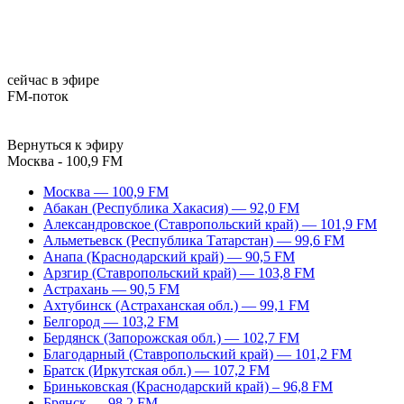
сейчас в эфире
FM-поток
Вернуться к эфиру
Москва - 100,9 FM
Москва — 100,9 FM
Абакан (Республика Хакасия) — 92,0 FM
Александровское (Ставропольский край) — 101,9 FM
Альметьевск (Республика Татарстан) — 99,6 FM
Анапа (Краснодарский край) — 90,5 FM
Арзгир (Ставропольский край) — 103,8 FM
Астрахань — 90,5 FM
Ахтубинск (Астраханская обл.) — 99,1 FM
Белгород — 103,2 FM
Бердянск (Запорожская обл.) — 102,7 FM
Благодарный (Ставропольский край) — 101,2 FM
Братск (Иркутская обл.) — 107,2 FM
Бриньковская (Краснодарский край) – 96,8 FM
Брянск — 98,2 FM