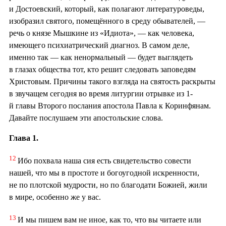
и Достоевский, который, как полагают литературоведы,
изобразил святого, помещённого в среду обывателей, —
речь о князе Мышкине из «Идиота», — как человека,
имеющего психиатрический диагноз. В самом деле,
именно так — как ненормальный — будет выглядеть
в глазах общества тот, кто решит следовать заповедям
Христовым. Причины такого взгляда на святость раскрыты
в звучащем сегодня во время литургии отрывке из 1-
й главы Второго послания апостола Павла к Коринфянам.
Давайте послушаем эти апостольские слова.
Глава 1.
12
Ибо похвала наша сия есть свидетельство совести
нашей, что мы в простоте и богоугодной искренности,
не по плотской мудрости, но по благодати Божией, жили
в мире, особенно же у вас.
13
И мы пишем вам не иное, как то, что вы читаете или