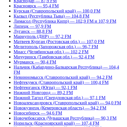
Краснодар — 87,9 FM
Красноярск — 95,4 FM
Курская (Ставропольский край) — 100,0 FM
Кызыл (Республика Тыва) — 104,8 FM
Лимасол (Республика Кипр) — 102,9 FM и 107,9 FM
Липецк — 97,9 FM
Луганск — 88,8 FM
Мариуполь (ДНР) — 97,2 FM
Матвеев Курган (Ростовская обл.) — 107,0 FM
Мелитополь (Запорожская обл.) — 96,7 FM
Миасс (Челябинская обл.) — 102,2 FM
Мичуринск (Тамбовская обл.) — 92,4 FM
Мурманск — 90,4 FM
Нальчик (Кабардино-Балкарская Республика) — 104,4
FM
Невинномысск (Ставропольский край) — 94,2 FM
Нефтекумск (Ставропольский край) — 100,4 FM
Нефтеюганск (Югра) — 92,1 FM
Нижний Новгород — 89,2 FM
Нижний Тагил (Свердловская обл.) — 97,1 FM
Новоалександровск (Ставропольский край) — 94,0 FM
Новокузнецк (Кемеровская область) — 94,2 FM
Новосибирск — 94,6 FM
Новочебоксарск (Чувашская Республика) — 90,3 FM
Норильск (Красноярский край) — 107,4 FM