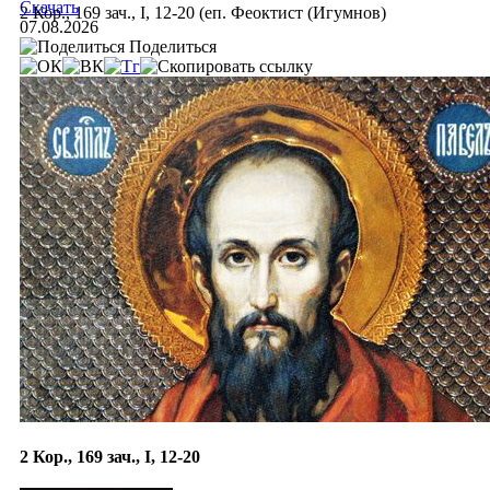
Скачать
2 Кор., 169 зач., I, 12-20 (еп. Феоктист (Игумнов)
07.08.2026
Поделиться
2 Кор., 169 зач., I, 12-20