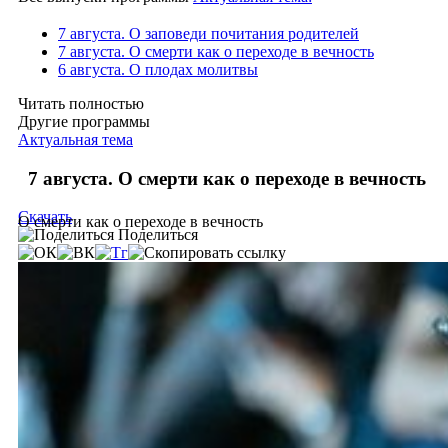
7 августа. О заповеди почитания родителей
7 августа. О смерти как о переходе в вечность
6 августа. О плодах молитвы
Читать полностью
Другие программы
Актуальная тема
7 августа. О смерти как о переходе в вечность
Скачать
О смерти как о переходе в вечность
Поделиться