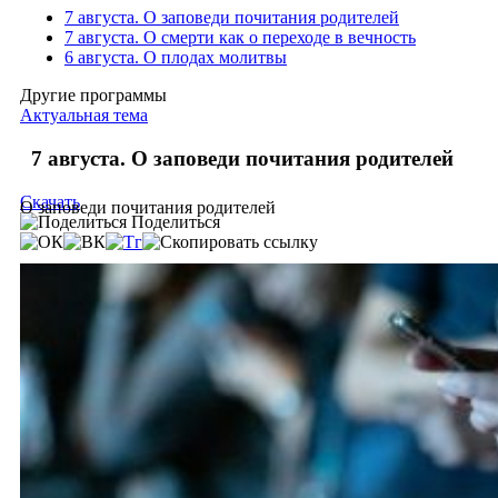
7 августа. О заповеди почитания родителей
7 августа. О смерти как о переходе в вечность
6 августа. О плодах молитвы
Другие программы
Актуальная тема
7 августа. О заповеди почитания родителей
Скачать
О заповеди почитания родителей
Поделиться