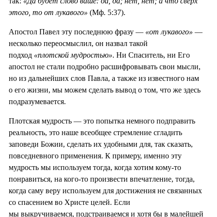
так:
«Да будет слово ваше: да, да; нет, нет; а что сверх
этого, то от лукавого»
(Мф. 5:37).
Апостол Павел эту последнюю фразу —
«от лукавого»
—
несколько переосмыслил, он назвал такой
подход
«плотской мудростью»
. Ни Спаситель, ни Его
апостол не стали подробно расшифровывать свои мысли,
но из дальнейших слов Павла, а также из известного нам
о его жизни, мы можем сделать вывод о том, что же здесь
подразумевается.
Плотская мудрость — это попытка немного подправить
реальность, это наше всеобщее стремление сгладить
заповеди Божии, сделать их удобными для, так сказать,
повседневного применения. К примеру, именно эту
мудрость мы используем тогда, когда хотим кому-то
понравиться, на кого-то произвести впечатление, тогда,
когда саму веру используем для достижения не связанных
со спасением во Христе целей. Если
мы выкручиваемся, подстраиваемся и хотя бы в малейшей