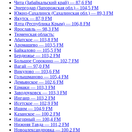
Чита (Забайкальский край) — 87,6 FM
Энергодар (Запорожская обл.) – 104,5 FM
Южно-Сахалинск (Сахалинская обл.) — 89,3 FM
Якутск — 87,9 FM
Ялта (Республика Крым) — 106,8 FM
Ярославль — 98,3 FM
Тюменская область:
Абатское — 103,8 FM
Аромашево — 103,5 FM
Байкалово — 105,5 FM
Бердюжье — 103,2 FM
Большое Сорокино — 102,7 FM
Вагай — 97,0 FM
Викулово — 103,6 FM
Голышманово — 105,4 FM
Демьянское — 102,6 FM
Ермаки — 103,3 FM
Заводоуковск — 103,3 FM
Ингаир — 103,2 FM
Исетское — 102,9 FM
Ишим — 104,9 FM
Казанское — 100,2 FM
Нагорный — 100,4 FM
Нижняя Тавда — 101,2 FM
Новоалександровка — 100,2 FM