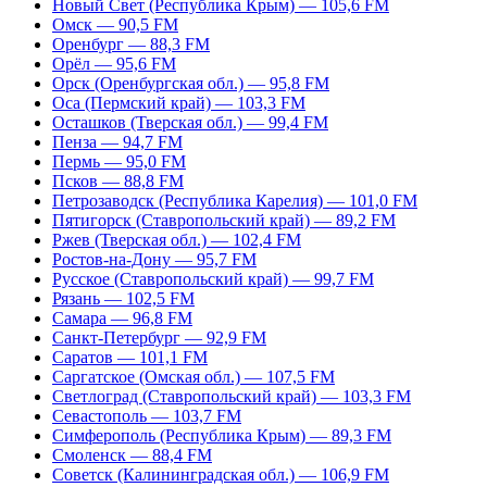
Новый Свет (Республика Крым) — 105,6 FM
Омск — 90,5 FM
Оренбург — 88,3 FM
Орёл — 95,6 FM
Орск (Оренбургская обл.) — 95,8 FM
Оса (Пермский край) — 103,3 FM
Осташков (Тверская обл.) — 99,4 FM
Пенза — 94,7 FM
Пермь — 95,0 FM
Псков — 88,8 FM
Петрозаводск (Республика Карелия) — 101,0 FM
Пятигорск (Ставропольский край) — 89,2 FM
Ржев (Тверская обл.) — 102,4 FM
Ростов-на-Дону — 95,7 FM
Русское (Ставропольский край) — 99,7 FM
Рязань — 102,5 FM
Самара — 96,8 FM
Санкт-Петербург — 92,9 FM
Саратов — 101,1 FM
Саргатское (Омская обл.) — 107,5 FM
Светлоград (Ставропольский край) — 103,3 FM
Севастополь — 103,7 FM
Симферополь (Республика Крым) — 89,3 FM
Смоленск — 88,4 FM
Советск (Калининградская обл.) — 106,9 FM