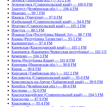
Задонск (Липецкая обл.) — 95,2 FM
Зеленокумск (Ставропольский край) — 100,0 FM
Златоуст (Челябинская обл.) — 106,4 FM
Иваново — 99,7 FM
Ижевск (Удмуртия) — 97,0 FM
Изобильный (Ставропольский край) — 94,8 FM
Ипатово (Ставропольский край) — 105,3 FM
Иркутск — 88,5 FM
Йошкар-Ола (Республика Марий Эл) — 88,7 FM
Казань (Республика Татарстан) — 95,5 FM
Калининград — 97,0 FM
Каневская (Краснодарский край) — 105,1 FM
Карачаевск (Карачаево-Черкесская республика) — 102,3 
Кемерово — 104,3 FM
Керчь (Республика Крым) — 101,8 FM
Кинешма (Ивановская обл.) — 90,8 FM
Киров — 90,8 FM
Кирсанов (Тамбовская обл.) — 102,2 FM
Кисловодск (Ставропольский край) — 95,0 FM
Комсомольск-на-Амуре (Хабаровский край) — 99,9 FM
Копейск (Челябинская обл.) — 88,4 FM
Кострома — 92,0 FM
Красногвардейское (Ставропольский край) — 104,5 FM
Краснодар — 87,9 FM
Красноярск — 95,4 FM