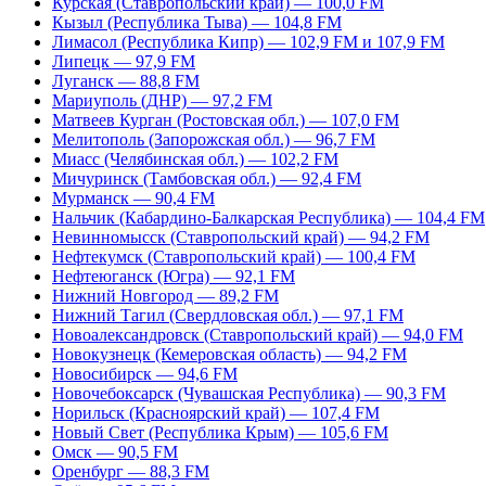
Курская (Ставропольский край) — 100,0 FM
Кызыл (Республика Тыва) — 104,8 FM
Лимасол (Республика Кипр) — 102,9 FM и 107,9 FM
Липецк — 97,9 FM
Луганск — 88,8 FM
Мариуполь (ДНР) — 97,2 FM
Матвеев Курган (Ростовская обл.) — 107,0 FM
Мелитополь (Запорожская обл.) — 96,7 FM
Миасс (Челябинская обл.) — 102,2 FM
Мичуринск (Тамбовская обл.) — 92,4 FM
Мурманск — 90,4 FM
Нальчик (Кабардино-Балкарская Республика) — 104,4 FM
Невинномысск (Ставропольский край) — 94,2 FM
Нефтекумск (Ставропольский край) — 100,4 FM
Нефтеюганск (Югра) — 92,1 FM
Нижний Новгород — 89,2 FM
Нижний Тагил (Свердловская обл.) — 97,1 FM
Новоалександровск (Ставропольский край) — 94,0 FM
Новокузнецк (Кемеровская область) — 94,2 FM
Новосибирск — 94,6 FM
Новочебоксарск (Чувашская Республика) — 90,3 FM
Норильск (Красноярский край) — 107,4 FM
Новый Свет (Республика Крым) — 105,6 FM
Омск — 90,5 FM
Оренбург — 88,3 FM