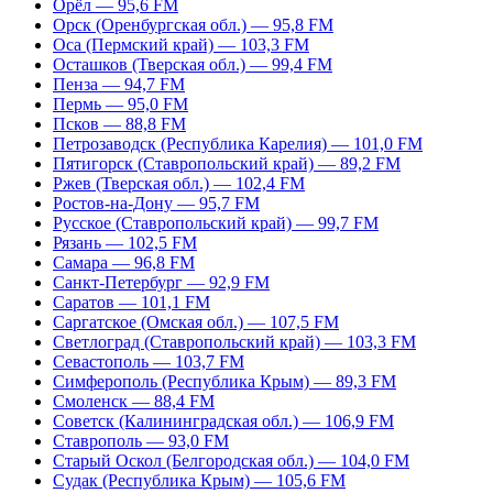
Орёл — 95,6 FM
Орск (Оренбургская обл.) — 95,8 FM
Оса (Пермский край) — 103,3 FM
Осташков (Тверская обл.) — 99,4 FM
Пенза — 94,7 FM
Пермь — 95,0 FM
Псков — 88,8 FM
Петрозаводск (Республика Карелия) — 101,0 FM
Пятигорск (Ставропольский край) — 89,2 FM
Ржев (Тверская обл.) — 102,4 FM
Ростов-на-Дону — 95,7 FM
Русское (Ставропольский край) — 99,7 FM
Рязань — 102,5 FM
Самара — 96,8 FM
Санкт-Петербург — 92,9 FM
Саратов — 101,1 FM
Саргатское (Омская обл.) — 107,5 FM
Светлоград (Ставропольский край) — 103,3 FM
Севастополь — 103,7 FM
Симферополь (Республика Крым) — 89,3 FM
Смоленск — 88,4 FM
Советск (Калининградская обл.) — 106,9 FM
Ставрополь — 93,0 FM
Старый Оскол (Белгородская обл.) — 104,0 FM
Судак (Республика Крым) — 105,6 FM