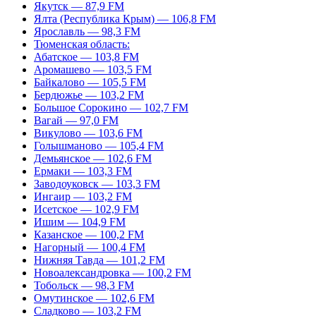
Якутск — 87,9 FM
Ялта (Республика Крым) — 106,8 FM
Ярославль — 98,3 FM
Тюменская область:
Абатское — 103,8 FM
Аромашево — 103,5 FM
Байкалово — 105,5 FM
Бердюжье — 103,2 FM
Большое Сорокино — 102,7 FM
Вагай — 97,0 FM
Викулово — 103,6 FM
Голышманово — 105,4 FM
Демьянское — 102,6 FM
Ермаки — 103,3 FM
Заводоуковск — 103,3 FM
Ингаир — 103,2 FM
Исетское — 102,9 FM
Ишим — 104,9 FM
Казанское — 100,2 FM
Нагорный — 100,4 FM
Нижняя Тавда — 101,2 FM
Новоалександровка — 100,2 FM
Тобольск — 98,3 FM
Омутинское — 102,6 FM
Сладково — 103,2 FM