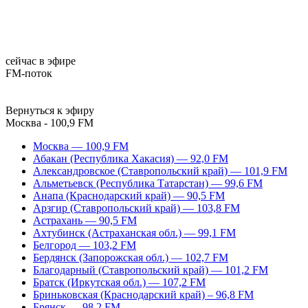
сейчас в эфире
FM-поток
Вернуться к эфиру
Москва - 100,9 FM
Москва — 100,9 FM
Абакан (Республика Хакасия) — 92,0 FM
Александровское (Ставропольский край) — 101,9 FM
Альметьевск (Республика Татарстан) — 99,6 FM
Анапа (Краснодарский край) — 90,5 FM
Арзгир (Ставропольский край) — 103,8 FM
Астрахань — 90,5 FM
Ахтубинск (Астраханская обл.) — 99,1 FM
Белгород — 103,2 FM
Бердянск (Запорожская обл.) — 102,7 FM
Благодарный (Ставропольский край) — 101,2 FM
Братск (Иркутская обл.) — 107,2 FM
Бриньковская (Краснодарский край) – 96,8 FM
Брянск — 98,2 FM