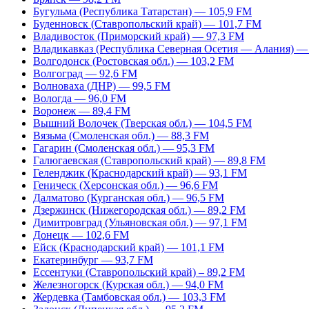
Бугульма (Республика Татарстан) — 105,9 FM
Буденновск (Ставропольский край) — 101,7 FM
Владивосток (Приморский край) — 97,3 FM
Владикавказ (Республика Северная Осетия — Алания) —
Волгодонск (Ростовская обл.) — 103,2 FM
Волгоград — 92,6 FM
Волноваха (ДНР) — 99,5 FM
Вологда — 96,0 FM
Воронеж — 89,4 FM
Вышний Волочек (Тверская обл.) — 104,5 FM
Вязьма (Смоленская обл.) — 88,3 FM
Гагарин (Смоленская обл.) — 95,3 FM
Галюгаевская (Ставропольский край) — 89,8 FM
Геленджик (Краснодарский край) — 93,1 FM
Геническ (Херсонская обл.) — 96,6 FM
Далматово (Курганская обл.) — 96,5 FM
Дзержинск (Нижегородская обл.) — 89,2 FM
Димитровград (Ульяновская обл.) — 97,1 FM
Донецк — 102,6 FM
Ейск (Краснодарский край) — 101,1 FM
Екатеринбург — 93,7 FM
Ессентуки (Ставропольский край) – 89,2 FM
Железногорск (Курская обл.) — 94,0 FM
Жердевка (Тамбовская обл.) — 103,3 FM