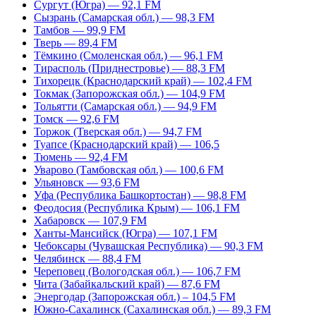
Сургут (Югра) — 92,1 FM
Сызрань (Самарская обл.) — 98,3 FM
Тамбов — 99,9 FM
Тверь — 89,4 FM
Тёмкино (Смоленская обл.) — 96,1 FM
Тирасполь (Приднестровье) — 88,3 FM
Тихорецк (Краснодарский край) — 102,4 FM
Токмак (Запорожская обл.) — 104,9 FM
Тольятти (Самарская обл.) — 94,9 FM
Томск — 92,6 FM
Торжок (Тверская обл.) — 94,7 FM
Туапсе (Краснодарский край) — 106,5
Тюмень — 92,4 FM
Уварово (Тамбовская обл.) — 100,6 FM
Ульяновск — 93,6 FM
Уфа (Республика Башкортостан) — 98,8 FM
Феодосия (Республика Крым) — 106,1 FM
Хабаровск — 107,9 FM
Ханты-Мансийск (Югра) — 107,1 FM
Чебоксары (Чувашская Республика) — 90,3 FM
Челябинск — 88,4 FM
Череповец (Вологодская обл.) — 106,7 FM
Чита (Забайкальский край) — 87,6 FM
Энергодар (Запорожская обл.) – 104,5 FM
Южно-Сахалинск (Сахалинская обл.) — 89,3 FM