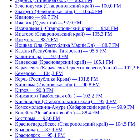
Задонск (Липецкая обл.) — 95,2 FM
Зеленокумск (Ставропольский край) — 100,0 FM
Златоуст (Челябинская обл.) — 106,4 FM
Иваново — 99,7 FM
Ижевск (Удмуртия) — 97,0 FM
Изобильный (Ставропольский край) — 94,8 FM
Ипатово (Ставропольский край) — 105,3 FM
Иркутск — 88,5 FM
Йошкар-Ола (Республика Марий Эл) — 88,7 FM
Казань (Республика Татарстан) — 95,5 FM
Калининград — 97,0 FM
Каневская (Краснодарский край) — 105,1 FM
Карачаевск (Карачаево-Черкесская республика) — 102,3 
Кемерово — 104,3 FM
Керчь (Республика Крым) — 101,8 FM
Кинешма (Ивановская обл.) — 90,8 FM
Киров — 90,8 FM
Кирсанов (Тамбовская обл.) — 102,2 FM
Кисловодск (Ставропольский край) — 95,0 FM
Комсомольск-на-Амуре (Хабаровский край) — 99,9 FM
Копейск (Челябинская обл.) — 88,4 FM
Кострома — 92,0 FM
Красногвардейское (Ставропольский край) — 104,5 FM
Краснодар — 87,9 FM
Красноярск — 95,4 FM