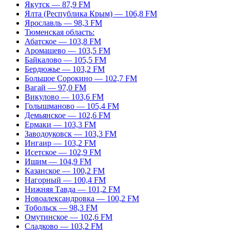
Якутск — 87,9 FM
Ялта (Республика Крым) — 106,8 FM
Ярославль — 98,3 FM
Тюменская область:
Абатское — 103,8 FM
Аромашево — 103,5 FM
Байкалово — 105,5 FM
Бердюжье — 103,2 FM
Большое Сорокино — 102,7 FM
Вагай — 97,0 FM
Викулово — 103,6 FM
Голышманово — 105,4 FM
Демьянское — 102,6 FM
Ермаки — 103,3 FM
Заводоуковск — 103,3 FM
Ингаир — 103,2 FM
Исетское — 102,9 FM
Ишим — 104,9 FM
Казанское — 100,2 FM
Нагорный — 100,4 FM
Нижняя Тавда — 101,2 FM
Новоалександровка — 100,2 FM
Тобольск — 98,3 FM
Омутинское — 102,6 FM
Сладково — 103,2 FM