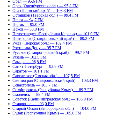
Орёл — 95,6 FM
Орск (Оренбургская обл.) — 95,8 FM
Оса (Пермский край) — 103,3 FM
Осташков (Тверская обл.) — 99,4 FM
Пенза — 94,7 FM
Пермь — 95,0 FM
Псков — 88,8 FM
Петрозаводск (Республика Карелия) — 101,0 FM
Пятигорск (Ставропольский край) — 89,2 FM
Ржев (Тверская обл.) — 102,4 FM
Ростов-на-Дону — 95,7 FM
Русское (Ставропольский край) — 99,7 FM
Рязань — 102,5 FM
Самара — 96,8 FM
Санкт-Петербург — 92,9 FM
Саратов — 101,1 FM
Саргатское (Омская обл.) — 107,5 FM
Светлоград (Ставропольский край) — 103,3 FM
Севастополь — 103,7 FM
Симферополь (Республика Крым) — 89,3 FM
Смоленск — 88,4 FM
Советск (Калининградская обл.) — 106,9 FM
Ставрополь — 93,0 FM
Старый Оскол (Белгородская обл.) — 104,0 FM
Судак (Республика Крым) — 105,6 FM