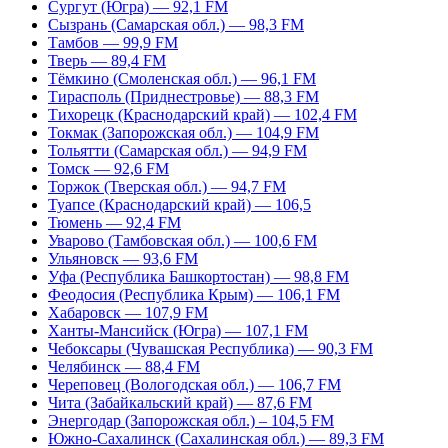
Сургут (Югра) — 92,1 FM
Сызрань (Самарская обл.) — 98,3 FM
Тамбов — 99,9 FM
Тверь — 89,4 FM
Тёмкино (Смоленская обл.) — 96,1 FM
Тирасполь (Приднестровье) — 88,3 FM
Тихорецк (Краснодарский край) — 102,4 FM
Токмак (Запорожская обл.) — 104,9 FM
Тольятти (Самарская обл.) — 94,9 FM
Томск — 92,6 FM
Торжок (Тверская обл.) — 94,7 FM
Туапсе (Краснодарский край) — 106,5
Тюмень — 92,4 FM
Уварово (Тамбовская обл.) — 100,6 FM
Ульяновск — 93,6 FM
Уфа (Республика Башкортостан) — 98,8 FM
Феодосия (Республика Крым) — 106,1 FM
Хабаровск — 107,9 FM
Ханты-Мансийск (Югра) — 107,1 FM
Чебоксары (Чувашская Республика) — 90,3 FM
Челябинск — 88,4 FM
Череповец (Вологодская обл.) — 106,7 FM
Чита (Забайкальский край) — 87,6 FM
Энергодар (Запорожская обл.) – 104,5 FM
Южно-Сахалинск (Сахалинская обл.) — 89,3 FM