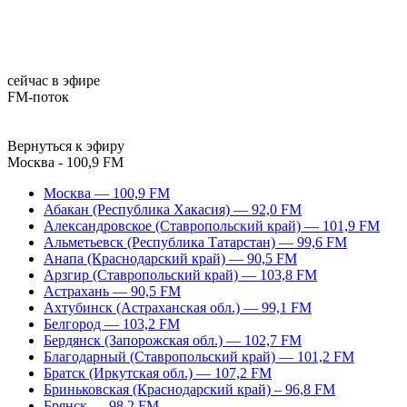
сейчас в эфире
FM-поток
Вернуться к эфиру
Москва - 100,9 FM
Москва — 100,9 FM
Абакан (Республика Хакасия) — 92,0 FM
Александровское (Ставропольский край) — 101,9 FM
Альметьевск (Республика Татарстан) — 99,6 FM
Анапа (Краснодарский край) — 90,5 FM
Арзгир (Ставропольский край) — 103,8 FM
Астрахань — 90,5 FM
Ахтубинск (Астраханская обл.) — 99,1 FM
Белгород — 103,2 FM
Бердянск (Запорожская обл.) — 102,7 FM
Благодарный (Ставропольский край) — 101,2 FM
Братск (Иркутская обл.) — 107,2 FM
Бриньковская (Краснодарский край) – 96,8 FM
Брянск — 98,2 FM