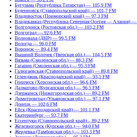
Бугульма (Республика Татарстан) — 105,9 FM
Буденновск (Ставропольский край) — 101,7 FM
Владивосток (Приморский край) — 97,3 FM
Владикавказ (Республика Северная Осетия — Алания) —
Волгодонск (Ростовская обл.) — 103,2 FM
Волгоград — 92,6 FM
Волноваха (ДНР) — 99,5 FM
Вологда — 96,0 FM
Воронеж — 89,4 FM
Вышний Волочек (Тверская обл.) — 104,5 FM
Вязьма (Смоленская обл.) — 88,3 FM
Гагарин (Смоленская обл.) — 95,3 FM
Галюгаевская (Ставропольский край) — 89,8 FM
Геленджик (Краснодарский край) — 93,1 FM
Геническ (Херсонская обл.) — 96,6 FM
Далматово (Курганская обл.) — 96,5 FM
Дзержинск (Нижегородская обл.) — 89,2 FM
Димитровград (Ульяновская обл.) — 97,1 FM
Донецк — 102,6 FM
Ейск (Краснодарский край) — 101,1 FM
Екатеринбург — 93,7 FM
Ессентуки (Ставропольский край) – 89,2 FM
Железногорск (Курская обл.) — 94,0 FM
Жердевка (Тамбовская обл.) — 103,3 FM