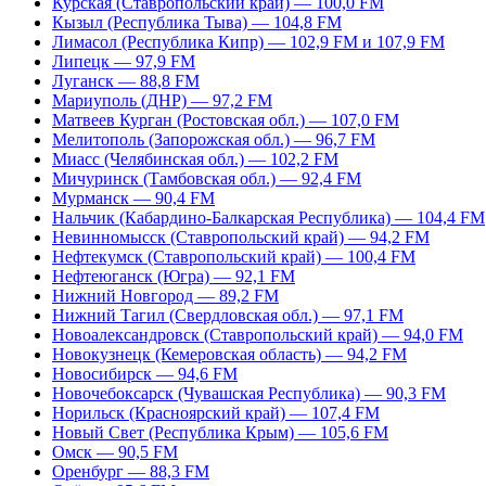
Курская (Ставропольский край) — 100,0 FM
Кызыл (Республика Тыва) — 104,8 FM
Лимасол (Республика Кипр) — 102,9 FM и 107,9 FM
Липецк — 97,9 FM
Луганск — 88,8 FM
Мариуполь (ДНР) — 97,2 FM
Матвеев Курган (Ростовская обл.) — 107,0 FM
Мелитополь (Запорожская обл.) — 96,7 FM
Миасс (Челябинская обл.) — 102,2 FM
Мичуринск (Тамбовская обл.) — 92,4 FM
Мурманск — 90,4 FM
Нальчик (Кабардино-Балкарская Республика) — 104,4 FM
Невинномысск (Ставропольский край) — 94,2 FM
Нефтекумск (Ставропольский край) — 100,4 FM
Нефтеюганск (Югра) — 92,1 FM
Нижний Новгород — 89,2 FM
Нижний Тагил (Свердловская обл.) — 97,1 FM
Новоалександровск (Ставропольский край) — 94,0 FM
Новокузнецк (Кемеровская область) — 94,2 FM
Новосибирск — 94,6 FM
Новочебоксарск (Чувашская Республика) — 90,3 FM
Норильск (Красноярский край) — 107,4 FM
Новый Свет (Республика Крым) — 105,6 FM
Омск — 90,5 FM
Оренбург — 88,3 FM