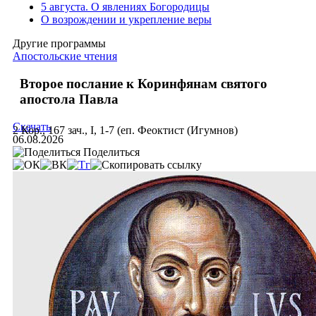
5 августа. О явлениях Богородицы
О возрождении и укрепление веры
Другие программы
Апостольские чтения
Второе послание к Коринфянам святого
апостола Павла
Скачать
2 Кор., 167 зач., I, 1-7 (еп. Феоктист (Игумнов)
06.08.2026
Поделиться