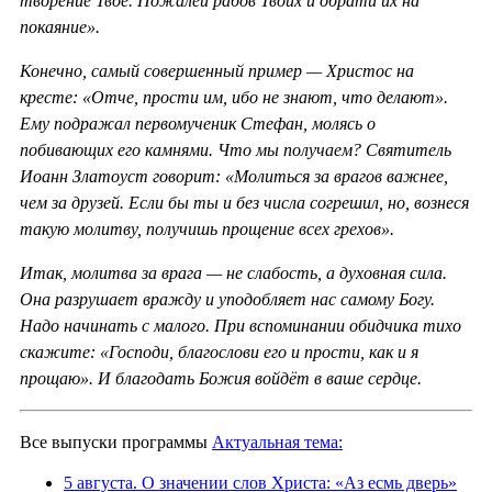
творение Твоё. Пожалей рабов Твоих и обрати их на
покаяние».
Конечно, самый совершенный пример — Христос на
кресте: «Отче, прости им, ибо не знают, что делают».
Ему подражал первомученик Стефан, молясь о
побивающих его камнями. Что мы получаем? Святитель
Иоанн Златоуст говорит: «Молиться за врагов важнее,
чем за друзей. Если бы ты и без числа согрешил, но, вознеся
такую молитву, получишь прощение всех грехов».
Итак, молитва за врага — не слабость, а духовная сила.
Она разрушает вражду и уподобляет нас самому Богу.
Надо начинать с малого. При вспоминании обидчика тихо
скажите: «Господи, благослови его и прости, как и я
прощаю». И благодать Божия войдёт в ваше сердце.
Все выпуски программы
Актуальная тема:
5 августа. О значении слов Христа: «Аз есмь дверь»