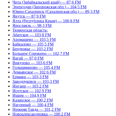
Чита (Забайкальский край) — 87,6 FM
Энергодар (Запорожская обл.) – 104,5 FM
Южно-Сахалинск (Сахалинская обл.) — 89,3 FM
Якутск — 87,9 FM
Ялта (Республика Крым) — 106,8 FM
Ярославль — 98,3 FM
Тюменская область:
Абатское — 103,8 FM
Аромашево — 103,5 FM
Байкалово — 105,5 FM
Бердюжье — 103,2 FM
Большое Сорокино — 102,7 FM
Вагай — 97,0 FM
Викулово — 103,6 FM
Голышманово — 105,4 FM
Демьянское — 102,6 FM
Ермаки — 103,3 FM
Заводоуковск — 103,3 FM
Ингаир — 103,2 FM
Исетское — 102,9 FM
Ишим — 104,9 FM
Казанское — 100,2 FM
Нагорный — 100,4 FM
Нижняя Тавда — 101,2 FM
Новоалександровка — 100,2 FM