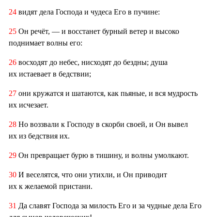
24
видят дела Господа и чудеса Его в пучине:
25
Он речёт, — и восстанет бурный ветер и высоко
поднимает волны его:
26
восходят до небес, нисходят до бездны; душа
их истаевает в бедствии;
27
они кружатся и шатаются, как пьяные, и вся мудрость
их исчезает.
28
Но воззвали к Господу в скорби своей, и Он вывел
их из бедствия их.
29
Он превращает бурю в тишину, и волны умолкают.
30
И веселятся, что они утихли, и Он приводит
их к желаемой пристани.
31
Да славят Господа за милость Его и за чудные дела Его