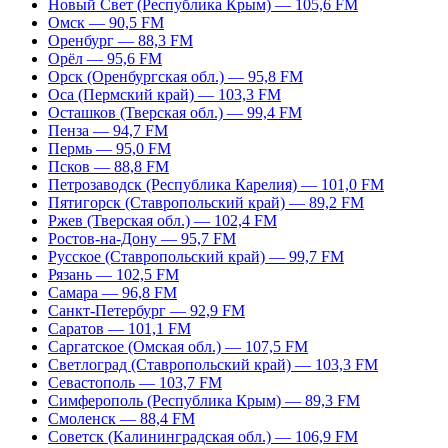
Новый Свет (Республика Крым) — 105,6 FM
Омск — 90,5 FM
Оренбург — 88,3 FM
Орёл — 95,6 FM
Орск (Оренбургская обл.) — 95,8 FM
Оса (Пермский край) — 103,3 FM
Осташков (Тверская обл.) — 99,4 FM
Пенза — 94,7 FM
Пермь — 95,0 FM
Псков — 88,8 FM
Петрозаводск (Республика Карелия) — 101,0 FM
Пятигорск (Ставропольский край) — 89,2 FM
Ржев (Тверская обл.) — 102,4 FM
Ростов-на-Дону — 95,7 FM
Русское (Ставропольский край) — 99,7 FM
Рязань — 102,5 FM
Самара — 96,8 FM
Санкт-Петербург — 92,9 FM
Саратов — 101,1 FM
Саргатское (Омская обл.) — 107,5 FM
Светлоград (Ставропольский край) — 103,3 FM
Севастополь — 103,7 FM
Симферополь (Республика Крым) — 89,3 FM
Смоленск — 88,4 FM
Советск (Калининградская обл.) — 106,9 FM