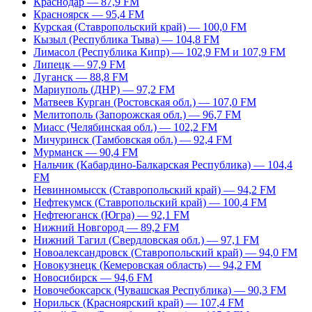
Краснодар — 87,9 FM
Красноярск — 95,4 FM
Курская (Ставропольский край) — 100,0 FM
Кызыл (Республика Тыва) — 104,8 FM
Лимасол (Республика Кипр) — 102,9 FM и 107,9 FM
Липецк — 97,9 FM
Луганск — 88,8 FM
Мариуполь (ДНР) — 97,2 FM
Матвеев Курган (Ростовская обл.) — 107,0 FM
Мелитополь (Запорожская обл.) — 96,7 FM
Миасс (Челябинская обл.) — 102,2 FM
Мичуринск (Тамбовская обл.) — 92,4 FM
Мурманск — 90,4 FM
Нальчик (Кабардино-Балкарская Республика) — 104,4
FM
Невинномысск (Ставропольский край) — 94,2 FM
Нефтекумск (Ставропольский край) — 100,4 FM
Нефтеюганск (Югра) — 92,1 FM
Нижний Новгород — 89,2 FM
Нижний Тагил (Свердловская обл.) — 97,1 FM
Новоалександровск (Ставропольский край) — 94,0 FM
Новокузнецк (Кемеровская область) — 94,2 FM
Новосибирск — 94,6 FM
Новочебоксарск (Чувашская Республика) — 90,3 FM
Норильск (Красноярский край) — 107,4 FM