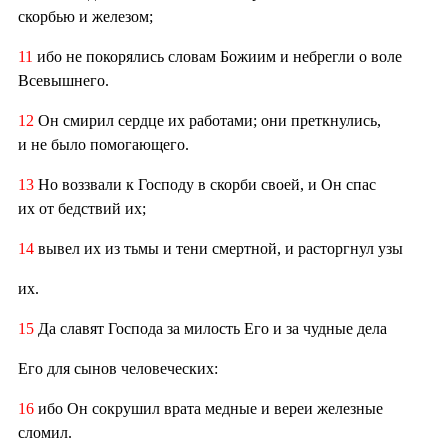
скорбью и железом;
11
ибо не покорялись словам Божиим и небрегли о воле
Всевышнего.
12
Он смирил сердце их работами; они преткнулись,
и не было помогающего.
13
Но воззвали к Господу в скорби своей, и Он спас
их от бедствий их;
14
вывел их из тьмы и тени смертной, и расторгнул узы
их.
15
Да славят Господа за милость Его и за чудные дела
Его для сынов человеческих:
16
ибо Он сокрушил врата медные и вереи железные
сломил.