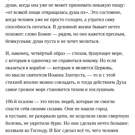
души, когда она уже не может принимать никакую пищу:
«от всякой пищи отвращалась душа их». Это состояние,
когда человек уже не просто голоден, а утратил саму
способность питаться. В духовной жизни бывает нечто
похожее: слово Божие — рядом, но оно кажется пресным,
безвкусным; душа пуста и не хочет молиться.
И, наконец, четвёртый образ — стихия, бушующее море,
с которым в одиночку не справиться никому. Но если
оказаться в корабле — которым и является Церковь,
по мысли святителя Иоанна Златоуста, — то и с этой
стихией вполне можно совладать, и тогда действием Духа
самое грозное море становится тихим и послушным.
106-й псалом — это песнь людей, которые не смогли
спасти себя своими силами. Они не нашли город
в пустыне, не разорвали цепи, не исцелили свою смертную
болезнь, не укротили бурю. Но они сделали нечто большее:
воззвали ко Господу. И Бог сделал всё то, чего человек