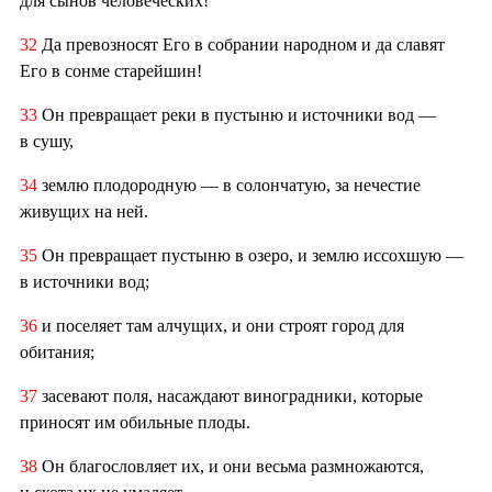
для сынов человеческих!
32
Да превозносят Его в собрании народном и да славят
Его в сонме старейшин!
33
Он превращает реки в пустыню и источники вод —
в сушу,
34
землю плодородную — в солончатую, за нечестие
живущих на ней.
35
Он превращает пустыню в озеро, и землю иссохшую —
в источники вод;
36
и поселяет там алчущих, и они строят город для
обитания;
37
засевают поля, насаждают виноградники, которые
приносят им обильные плоды.
38
Он благословляет их, и они весьма размножаются,