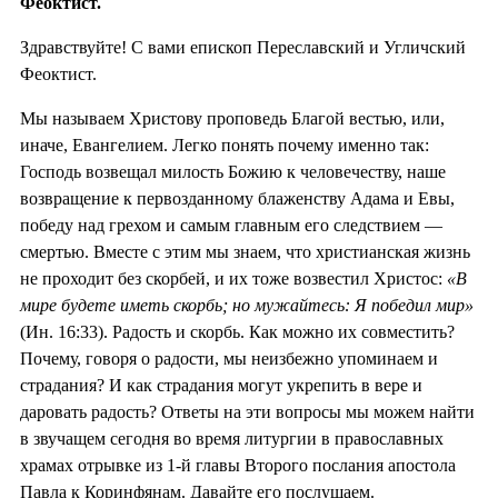
Феоктист.
Здравствуйте! С вами епископ Переславский и Угличский
Феоктист.
Мы называем Христову проповедь Благой вестью, или,
иначе, Евангелием. Легко понять почему именно так:
Господь возвещал милость Божию к человечеству, наше
возвращение к первозданному блаженству Адама и Евы,
победу над грехом и самым главным его следствием —
смертью. Вместе с этим мы знаем, что христианская жизнь
не проходит без скорбей, и их тоже возвестил Христос:
«В
мире будете иметь скорбь; но мужайтесь: Я победил мир»
(Ин. 16:33). Радость и скорбь. Как можно их совместить?
Почему, говоря о радости, мы неизбежно упоминаем и
страдания? И как страдания могут укрепить в вере и
даровать радость? Ответы на эти вопросы мы можем найти
в звучащем сегодня во время литургии в православных
храмах отрывке из 1-й главы Второго послания апостола
Павла к Коринфянам. Давайте его послушаем.