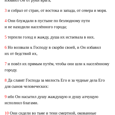
избавил Он от руки врага,
3
и собрал от стран, от востока и запада, от севера и моря.
4
Они блуждали в пустыне по безлюдному пути
и не находили населённого города;
5
терпели голод и жажду, душа их истаевала в них.
6
Но воззвали к Господу в скорби своей, и Он избавил
их от бедствий их,
7
и повёл их прямым путём, чтобы они шли к населённому
городу.
8
Да славят Господа за милость Его и за чудные дела Его
для сынов человеческих:
9
ибо Он насытил душу жаждущую и душу алчущую
исполнил благами.
10
Они сидели во тьме и тени смертной, окованные