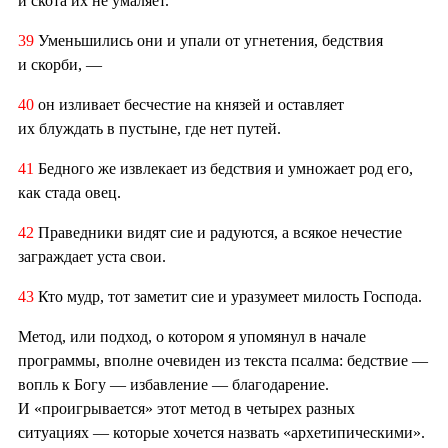
и скота их не умаляет.
39
Уменьшились они и упали от угнетения, бедствия
и скорби, —
40
он изливает бесчестие на князей и оставляет
их блуждать в пустыне, где нет путей.
41
Бедного же извлекает из бедствия и умножает род его,
как стада овец.
42
Праведники видят сие и радуются, а всякое нечестие
заграждает уста свои.
43
Кто мудр, тот заметит сие и уразумеет милость Господа.
Метод, или подход, о котором я упомянул в начале
программы, вполне очевиден из текста псалма: бедствие —
вопль к Богу — избавление — благодарение.
И «проигрывается» этот метод в четырех разных
ситуациях — которые хочется назвать «архетипическими».