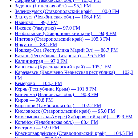
Жердевка (Тамбовская обл.) — 103,3 FM
Задонск (Липецкая обл.) — 95,2 FM
Зеленокумск (Ставропольский край) — 100,0 FM
Златоуст (Челябинская обл.) — 106,4 FM
Иваново — 99,7 FM
Ижевск (Удмуртия) — 97,0 FM
Изобильный (Ставропольский край) — 94,8 FM
Ипатово (Ставропольский край) — 105,3 FM
Иркутск — 88,5 FM
Йошкар-Ола (Республика Марий Эл) — 88,7 FM
Казань (Республика Татарстан) — 95,5 FM
Калининград — 97,0 FM
Каневская (Краснодарский край) — 105,1 FM
Карачаевск (Карачаево-Черкесская республика) — 102,3
FM
Кемерово — 104,3 FM
Керчь (Республика Крым) — 101,8 FM
Кинешма (Ивановская обл.) — 90,8 FM
Киров — 90,8 FM
Кирсанов (Тамбовская обл.) — 102,2 FM
Кисловодск (Ставропольский край) — 95,0 FM
Комсомольск-на-Амуре (Хабаровский край) — 99,9 FM
Копейск (Челябинская обл.) — 88,4 FM
Кострома — 92,0 FM
Красногвардейское (Ставропольский край) — 104,5 FM