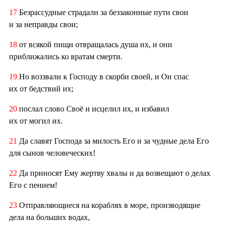
17
Безрассудные страдали за беззаконные пути свои
и за неправды свои;
18
от всякой пищи отвращалась душа их, и они
приближались ко вратам смерти.
19
Но воззвали к Господу в скорби своей, и Он спас
их от бедствий их;
20
послал слово Своё и исцелил их, и избавил
их от могил их.
21
Да славят Господа за милость Его и за чудные дела Его
для сынов человеческих!
22
Да приносят Ему жертву хвалы и да возвещают о делах
Его с пением!
23
Отправляющиеся на кораблях в море, производящие
дела на больших водах,