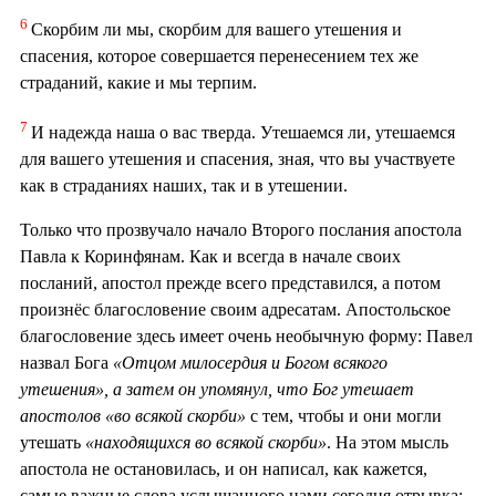
6
Скорбим ли мы, скорбим для вашего утешения и
спасения, которое совершается перенесением тех же
страданий, какие и мы терпим.
7
И надежда наша о вас тверда. Утешаемся ли, утешаемся
для вашего утешения и спасения, зная, что вы участвуете
как в страданиях наших, так и в утешении.
Только что прозвучало начало Второго послания апостола
Павла к Коринфянам. Как и всегда в начале своих
посланий, апостол прежде всего представился, а потом
произнёс благословение своим адресатам. Апостольское
благословение здесь имеет очень необычную форму: Павел
назвал Бога
«Отцом милосердия и Богом всякого
утешения», а затем он упомянул, что Бог утешает
апостолов «во всякой скорби»
с тем, чтобы и они могли
утешать
«находящихся во всякой скорби»
. На этом мысль
апостола не остановилась, и он написал, как кажется,
самые важные слова услышанного нами сегодня отрывка: