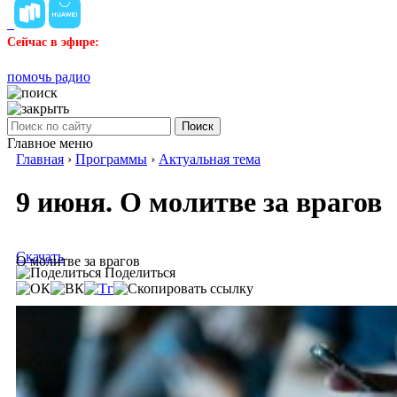
Сейчас в эфире:
помочь радио
Поиск
Главное меню
Главная
›
Программы
›
Актуальная тема
9 июня. О молитве за врагов
Скачать
О молитве за врагов
Поделиться