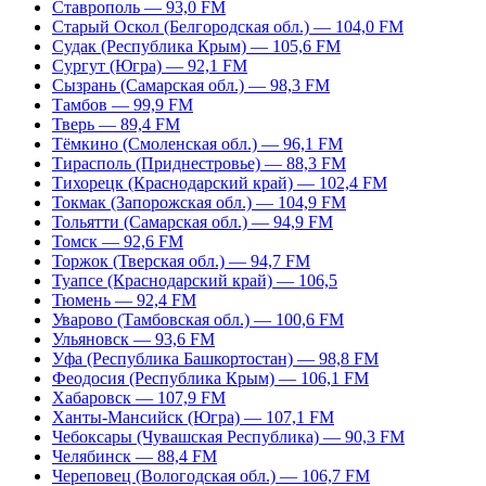
Ставрополь — 93,0 FM
Старый Оскол (Белгородская обл.) — 104,0 FM
Судак (Республика Крым) — 105,6 FM
Сургут (Югра) — 92,1 FM
Сызрань (Самарская обл.) — 98,3 FM
Тамбов — 99,9 FM
Тверь — 89,4 FM
Тёмкино (Смоленская обл.) — 96,1 FM
Тирасполь (Приднестровье) — 88,3 FM
Тихорецк (Краснодарский край) — 102,4 FM
Токмак (Запорожская обл.) — 104,9 FM
Тольятти (Самарская обл.) — 94,9 FM
Томск — 92,6 FM
Торжок (Тверская обл.) — 94,7 FM
Туапсе (Краснодарский край) — 106,5
Тюмень — 92,4 FM
Уварово (Тамбовская обл.) — 100,6 FM
Ульяновск — 93,6 FM
Уфа (Республика Башкортостан) — 98,8 FM
Феодосия (Республика Крым) — 106,1 FM
Хабаровск — 107,9 FM
Ханты-Мансийск (Югра) — 107,1 FM
Чебоксары (Чувашская Республика) — 90,3 FM
Челябинск — 88,4 FM
Череповец (Вологодская обл.) — 106,7 FM