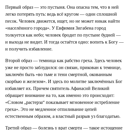
Первый образ — это пустыня. Она опасна тем, что в ней
легко потерять путь: ведь всё кругом — один сплошной
песок. Человек движется, ищет, но не может никак найти
«населённого города». У Евфимия Зигабена город
толкуется как небо; человек бродит по пустыне будней —
и выхода не видит. И тогда остаётся одно: вопить к Богу —
и получить избавление.
Второй образ — темница как рабство греха. Здесь человек
уже не просто заблудился: он связан, прикован к темнице,
заключён быть «во тьме и тени смертной, окованным
скорбью и железом». И здесь по молитве заключённых Бог
избавляет их. Причем святитель Афанасий Великий
обращает внимание на то, как именно это происходит:
«Словом „растерза“ показывает мгновенное истребление
греха». Это не медленное отпиливание цепей
естественным образом, а властный разрыв уз благодатью.
Третий образ — болезнь у врат смерти — такое истощение