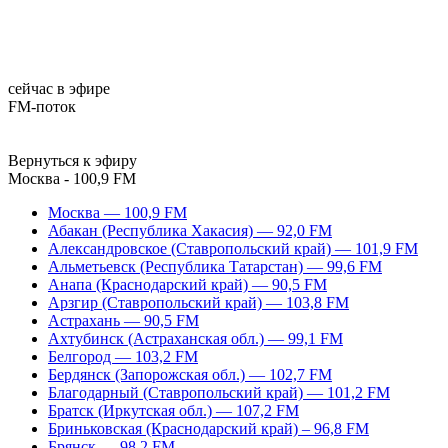
сейчас в эфире
FM-поток
Вернуться к эфиру
Москва - 100,9 FM
Москва — 100,9 FM
Абакан (Республика Хакасия) — 92,0 FM
Александровское (Ставропольский край) — 101,9 FM
Альметьевск (Республика Татарстан) — 99,6 FM
Анапа (Краснодарский край) — 90,5 FM
Арзгир (Ставропольский край) — 103,8 FM
Астрахань — 90,5 FM
Ахтубинск (Астраханская обл.) — 99,1 FM
Белгород — 103,2 FM
Бердянск (Запорожская обл.) — 102,7 FM
Благодарный (Ставропольский край) — 101,2 FM
Братск (Иркутская обл.) — 107,2 FM
Бриньковская (Краснодарский край) – 96,8 FM
Брянск — 98,2 FM