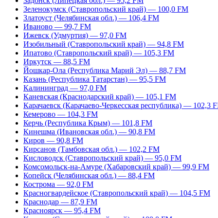
Задонск (Липецкая обл.) — 95,2 FM
Зеленокумск (Ставропольский край) — 100,0 FM
Златоуст (Челябинская обл.) — 106,4 FM
Иваново — 99,7 FM
Ижевск (Удмуртия) — 97,0 FM
Изобильный (Ставропольский край) — 94,8 FM
Ипатово (Ставропольский край) — 105,3 FM
Иркутск — 88,5 FM
Йошкар-Ола (Республика Марий Эл) — 88,7 FM
Казань (Республика Татарстан) — 95,5 FM
Калининград — 97,0 FM
Каневская (Краснодарский край) — 105,1 FM
Карачаевск (Карачаево-Черкесская республика) — 102,3 
Кемерово — 104,3 FM
Керчь (Республика Крым) — 101,8 FM
Кинешма (Ивановская обл.) — 90,8 FM
Киров — 90,8 FM
Кирсанов (Тамбовская обл.) — 102,2 FM
Кисловодск (Ставропольский край) — 95,0 FM
Комсомольск-на-Амуре (Хабаровский край) — 99,9 FM
Копейск (Челябинская обл.) — 88,4 FM
Кострома — 92,0 FM
Красногвардейское (Ставропольский край) — 104,5 FM
Краснодар — 87,9 FM
Красноярск — 95,4 FM