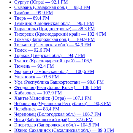
Сургут (Югра) — 92,1 FM
Сызрань (Самарская обл.) — 98,3 FM
Тамбов — 99,9 FM
Тверь — 89,4 FM
Тёмкино (Смоленская обл.) — 96,1 FM
Тирасполь (Приднестровье) — 88,3 FM
Тихорецк (Краснодарский край) — 102,4 FM
Токмак (Запорожская обл.) — 104,9 FM
Тольятти (Самарская обл.) — 94,9 FM
Томск — 92,6 FM
Торжок (Тверская обл.) — 94,7 FM
Туапсе (Краснодарский край) — 106,5
Тюмень — 92,4 FM
Уварово (Тамбовская обл.) — 100,6 FM
Ульяновск — 93,6 FM
Уфа (Республика Башкортостан) — 98,8 FM
Феодосия (Республика Крым) — 106,1 FM
Хабаровск — 107,9 FM
Ханты-Мансийск (Югра) — 107,1 FM
Чебоксары (Чувашская Республика) — 90,3 FM
Челябинск — 88,4 FM
Череповец (Вологодская обл.) — 106,7 FM
Чита (Забайкальский край) — 87,6 FM
Энергодар (Запорожская обл.) – 104,5 FM
Южно-Сахалинск (Сахалинская обл.) — 89,3 FM