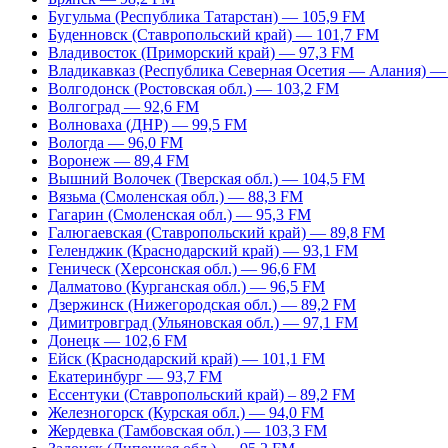
Бугульма (Республика Татарстан) — 105,9 FM
Буденновск (Ставропольский край) — 101,7 FM
Владивосток (Приморский край) — 97,3 FM
Владикавказ (Республика Северная Осетия — Алания) —
Волгодонск (Ростовская обл.) — 103,2 FM
Волгоград — 92,6 FM
Волноваха (ДНР) — 99,5 FM
Вологда — 96,0 FM
Воронеж — 89,4 FM
Вышний Волочек (Тверская обл.) — 104,5 FM
Вязьма (Смоленская обл.) — 88,3 FM
Гагарин (Смоленская обл.) — 95,3 FM
Галюгаевская (Ставропольский край) — 89,8 FM
Геленджик (Краснодарский край) — 93,1 FM
Геническ (Херсонская обл.) — 96,6 FM
Далматово (Курганская обл.) — 96,5 FM
Дзержинск (Нижегородская обл.) — 89,2 FM
Димитровград (Ульяновская обл.) — 97,1 FM
Донецк — 102,6 FM
Ейск (Краснодарский край) — 101,1 FM
Екатеринбург — 93,7 FM
Ессентуки (Ставропольский край) – 89,2 FM
Железногорск (Курская обл.) — 94,0 FM
Жердевка (Тамбовская обл.) — 103,3 FM