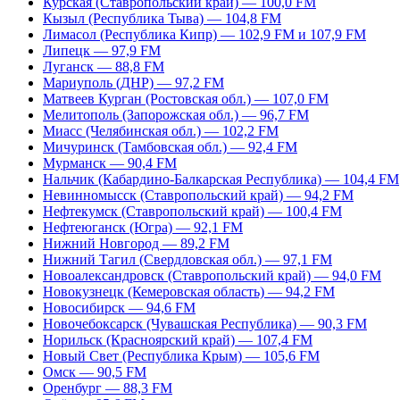
Курская (Ставропольский край) — 100,0 FM
Кызыл (Республика Тыва) — 104,8 FM
Лимасол (Республика Кипр) — 102,9 FM и 107,9 FM
Липецк — 97,9 FM
Луганск — 88,8 FM
Мариуполь (ДНР) — 97,2 FM
Матвеев Курган (Ростовская обл.) — 107,0 FM
Мелитополь (Запорожская обл.) — 96,7 FM
Миасс (Челябинская обл.) — 102,2 FM
Мичуринск (Тамбовская обл.) — 92,4 FM
Мурманск — 90,4 FM
Нальчик (Кабардино-Балкарская Республика) — 104,4 FM
Невинномысск (Ставропольский край) — 94,2 FM
Нефтекумск (Ставропольский край) — 100,4 FM
Нефтеюганск (Югра) — 92,1 FM
Нижний Новгород — 89,2 FM
Нижний Тагил (Свердловская обл.) — 97,1 FM
Новоалександровск (Ставропольский край) — 94,0 FM
Новокузнецк (Кемеровская область) — 94,2 FM
Новосибирск — 94,6 FM
Новочебоксарск (Чувашская Республика) — 90,3 FM
Норильск (Красноярский край) — 107,4 FM
Новый Свет (Республика Крым) — 105,6 FM
Омск — 90,5 FM
Оренбург — 88,3 FM