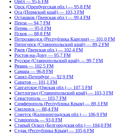
Орёл — 95,6 FM
Орск (Оренбургская обл.) — 95,8 FM
Оса (Пермский край) — 103,3 FM
Осташков (Тверская обл.) — 99,4 FM
Пенза — 94,7 FM
Пермь — 95,0 FM
Псков — 88,8 FM
Петрозаводск (Республика Карелия) — 101,0 FM
Пятигорск (Ставропольский край) — 89,2 FM
Ржев (Тверская обл.) — 102,4 FM
Ростов-на-Дону — 95,7 FM
Русское (Ставропольский край) — 99,7 FM
Рязань — 102,5 FM
Самара — 96,8 FM
Санкт-Петербург — 92,9 FM
Саратов — 101,1 FM
Саргатское (Омская обл.) — 107,5 FM
Светлоград (Ставропольский край) — 103,3 FM
Севастополь — 103,7 FM
Симферополь (Республика Крым) — 89,3 FM
Смоленск — 88,4 FM
Советск (Калининградская обл.) — 106,9 FM
Ставрополь — 93,0 FM
Старый Оскол (Белгородская обл.) — 104,0 FM
Судак (Республика Крым) — 105,6 FM