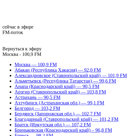
сейчас в эфире
FM-поток
Вернуться к эфиру
Москва - 100,9 FM
Москва — 100,9 FM
Абакан (Республика Хакасия) — 92,0 FM
Александровское (Ставропольский край) — 101,9 FM
Альметьевск (Республика Татарстан) — 99,6 FM
Анапа (Краснодарский край) — 90,5 FM
Арзгир (Ставропольский край) — 103,8 FM
Астрахань — 90,5 FM
Ахтубинск (Астраханская обл.) — 99,1 FM
Белгород — 103,2 FM
Бердянск (Запорожская обл.) — 102,7 FM
Благодарный (Ставропольский край) — 101,2 FM
Братск (Иркутская обл.) — 107,2 FM
Бриньковская (Краснодарский край) – 96,8 FM
Брянск — 98,2 FM