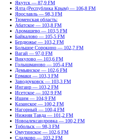
Якутск — 87,9 FM
Ялта (Республика Крым) — 106,8 FM
Ярославль — 98,3 FM
Тюменская область:
Абатское — 103,8 FM
Аромашево — 103,5 FM
Байкалово — 105,5 FM
Бердюжье — 103,2 FM
Большое Сорокино — 102,7 FM
Вагай — 97,0 FM
Викулово — 103,6 FM
Голышманово — 105,4 FM
Демьянское — 102,6 FM
Ермаки — 103,3 FM
Заводоуковск — 103,3 FM
Ингаир — 103,2 FM
Исетское — 102,9 FM
Ишим — 104,9 FM
Казанское — 100,2 FM
Нагорный — 100,4 FM
Нижняя Тавда — 101,2 FM
Новоалександровка — 100,2 FM
Тобольск — 98,3 FM
Омутинское — 102,6 FM
Сладково — 103,2 FM