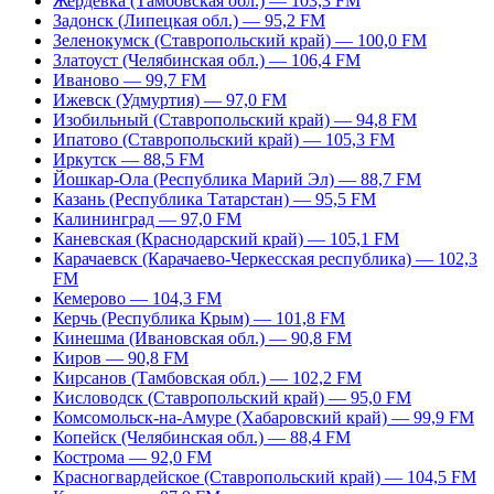
Жердевка (Тамбовская обл.) — 103,3 FM
Задонск (Липецкая обл.) — 95,2 FM
Зеленокумск (Ставропольский край) — 100,0 FM
Златоуст (Челябинская обл.) — 106,4 FM
Иваново — 99,7 FM
Ижевск (Удмуртия) — 97,0 FM
Изобильный (Ставропольский край) — 94,8 FM
Ипатово (Ставропольский край) — 105,3 FM
Иркутск — 88,5 FM
Йошкар-Ола (Республика Марий Эл) — 88,7 FM
Казань (Республика Татарстан) — 95,5 FM
Калининград — 97,0 FM
Каневская (Краснодарский край) — 105,1 FM
Карачаевск (Карачаево-Черкесская республика) — 102,3
FM
Кемерово — 104,3 FM
Керчь (Республика Крым) — 101,8 FM
Кинешма (Ивановская обл.) — 90,8 FM
Киров — 90,8 FM
Кирсанов (Тамбовская обл.) — 102,2 FM
Кисловодск (Ставропольский край) — 95,0 FM
Комсомольск-на-Амуре (Хабаровский край) — 99,9 FM
Копейск (Челябинская обл.) — 88,4 FM
Кострома — 92,0 FM
Красногвардейское (Ставропольский край) — 104,5 FM