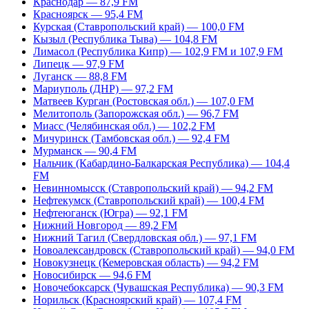
Краснодар — 87,9 FM
Красноярск — 95,4 FM
Курская (Ставропольский край) — 100,0 FM
Кызыл (Республика Тыва) — 104,8 FM
Лимасол (Республика Кипр) — 102,9 FM и 107,9 FM
Липецк — 97,9 FM
Луганск — 88,8 FM
Мариуполь (ДНР) — 97,2 FM
Матвеев Курган (Ростовская обл.) — 107,0 FM
Мелитополь (Запорожская обл.) — 96,7 FM
Миасс (Челябинская обл.) — 102,2 FM
Мичуринск (Тамбовская обл.) — 92,4 FM
Мурманск — 90,4 FM
Нальчик (Кабардино-Балкарская Республика) — 104,4
FM
Невинномысск (Ставропольский край) — 94,2 FM
Нефтекумск (Ставропольский край) — 100,4 FM
Нефтеюганск (Югра) — 92,1 FM
Нижний Новгород — 89,2 FM
Нижний Тагил (Свердловская обл.) — 97,1 FM
Новоалександровск (Ставропольский край) — 94,0 FM
Новокузнецк (Кемеровская область) — 94,2 FM
Новосибирск — 94,6 FM
Новочебоксарск (Чувашская Республика) — 90,3 FM
Норильск (Красноярский край) — 107,4 FM