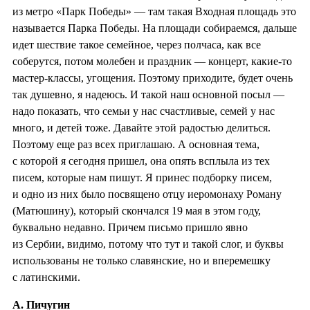
из метро «Парк Победы» — там такая Входная площадь это
называется Парка Победы. На площади собираемся, дальше
идет шествие такое семейное, через полчаса, как все
соберутся, потом молебен и праздник — концерт, какие-то
мастер-классы, угощения. Поэтому приходите, будет очень
так душевно, я надеюсь. И такой наш основной посыл —
надо показать, что семьи у нас счастливые, семей у нас
много, и детей тоже. Давайте этой радостью делиться.
Поэтому еще раз всех приглашаю. А основная тема,
с которой я сегодня пришел, она опять всплыла из тех
писем, которые нам пишут. Я принес подборку писем,
и одно из них было посвящено отцу иеромонаху Роману
(Матюшину), который скончался 19 мая в этом году,
буквально недавно. Причем письмо пришло явно
из Сербии, видимо, потому что тут и такой слог, и буквы
использованы не только славянские, но и вперемешку
с латинскими.
А. Пичугин