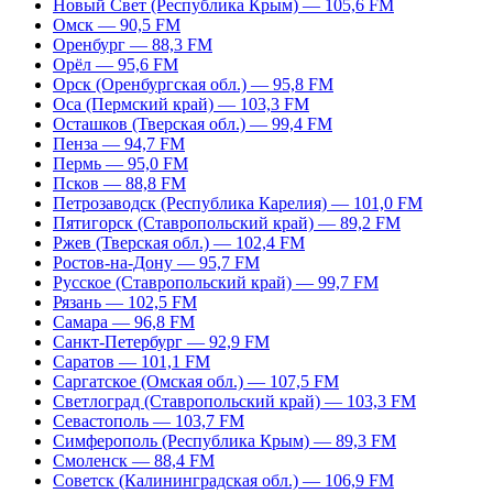
Новый Свет (Республика Крым) — 105,6 FM
Омск — 90,5 FM
Оренбург — 88,3 FM
Орёл — 95,6 FM
Орск (Оренбургская обл.) — 95,8 FM
Оса (Пермский край) — 103,3 FM
Осташков (Тверская обл.) — 99,4 FM
Пенза — 94,7 FM
Пермь — 95,0 FM
Псков — 88,8 FM
Петрозаводск (Республика Карелия) — 101,0 FM
Пятигорск (Ставропольский край) — 89,2 FM
Ржев (Тверская обл.) — 102,4 FM
Ростов-на-Дону — 95,7 FM
Русское (Ставропольский край) — 99,7 FM
Рязань — 102,5 FM
Самара — 96,8 FM
Санкт-Петербург — 92,9 FM
Саратов — 101,1 FM
Саргатское (Омская обл.) — 107,5 FM
Светлоград (Ставропольский край) — 103,3 FM
Севастополь — 103,7 FM
Симферополь (Республика Крым) — 89,3 FM
Смоленск — 88,4 FM
Советск (Калининградская обл.) — 106,9 FM