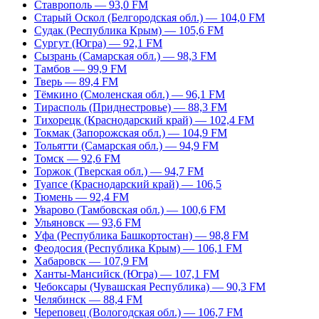
Ставрополь — 93,0 FM
Старый Оскол (Белгородская обл.) — 104,0 FM
Судак (Республика Крым) — 105,6 FM
Сургут (Югра) — 92,1 FM
Сызрань (Самарская обл.) — 98,3 FM
Тамбов — 99,9 FM
Тверь — 89,4 FM
Тёмкино (Смоленская обл.) — 96,1 FM
Тирасполь (Приднестровье) — 88,3 FM
Тихорецк (Краснодарский край) — 102,4 FM
Токмак (Запорожская обл.) — 104,9 FM
Тольятти (Самарская обл.) — 94,9 FM
Томск — 92,6 FM
Торжок (Тверская обл.) — 94,7 FM
Туапсе (Краснодарский край) — 106,5
Тюмень — 92,4 FM
Уварово (Тамбовская обл.) — 100,6 FM
Ульяновск — 93,6 FM
Уфа (Республика Башкортостан) — 98,8 FM
Феодосия (Республика Крым) — 106,1 FM
Хабаровск — 107,9 FM
Ханты-Мансийск (Югра) — 107,1 FM
Чебоксары (Чувашская Республика) — 90,3 FM
Челябинск — 88,4 FM
Череповец (Вологодская обл.) — 106,7 FM