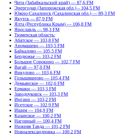
Чита (Забайкальский край) — 87,6 FM
Энергодар (Запорожская обл.) – 104,5 FM
Южно-Сахалинск (Сахалинская обл.) — 89,3 FM
Якутск — 87,9 FM
Ялта (Республика Крым) — 106,8 FM
Ярославль — 98,3 FM
Тюменская область:
Абатское — 103,8 FM
Аромашево — 103,5 FM
Байкалово — 105,5 FM
Бердюжье — 103,2 FM
Большое Сорокино — 102,7 FM
Вагай — 97,0 FM
Викулово — 103,6 FM
Голышманово — 105,4 FM
Демьянское — 102,6 FM
Ермаки — 103,3 FM
Заводоуковск — 103,3 FM
Ингаир — 103,2 FM
Исетское — 102,9 FM
Ишим — 104,9 FM
Казанское — 100,2 FM
Нагорный — 100,4 FM
Нижняя Тавда — 101,2 FM
Новоалександровка — 100,2 FM