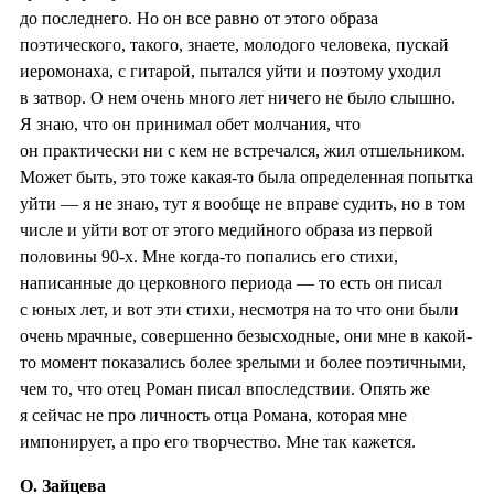
до последнего. Но он все равно от этого образа
поэтического, такого, знаете, молодого человека, пускай
иеромонаха, с гитарой, пытался уйти и поэтому уходил
в затвор. О нем очень много лет ничего не было слышно.
Я знаю, что он принимал обет молчания, что
он практически ни с кем не встречался, жил отшельником.
Может быть, это тоже какая-то была определенная попытка
уйти — я не знаю, тут я вообще не вправе судить, но в том
числе и уйти вот от этого медийного образа из первой
половины 90-х. Мне когда-то попались его стихи,
написанные до церковного периода — то есть он писал
с юных лет, и вот эти стихи, несмотря на то что они были
очень мрачные, совершенно безысходные, они мне в какой-
то момент показались более зрелыми и более поэтичными,
чем то, что отец Роман писал впоследствии. Опять же
я сейчас не про личность отца Романа, которая мне
импонирует, а про его творчество. Мне так кажется.
О. Зайцева