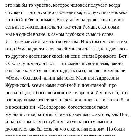
это как бы то чувство, которое человек получает, когда
слушает — это чувство собеседника, это чувство человека,
который тебя понимает. Вот у меня на душе что-то, и вот
есть автор-исполнитель, тот же отец Роман, с которым
мы на одной волне, в самом глубоком смысле слова.
И в этом миссия такого творчества. И в этом смысле стихи
отца Романа достигают своей миссии так же, как для кого-
то другого достигают своей миссии стихи Бродского. Вот,
Оль, ты упомянула Цоя — я помню, в свое время, давно
еще, мне кажется, лет пятнадцать назад вышел в журнале
«Фома» большой, длинный текст Марины Андреевны
Журинской, всеми нами любимой и почитаемой, про
поэзию Цоя, с богословской точки зрения. И я помню, что
равнодушным этот текст не оставил никого. Но кто-то был
в восхищении: «Как здорово, богословская такая
журналистика, вот взяла такого значимого автора, как Цой,
и нашла там такую глубину, такую красоту именно
духовную, как бы созвучную с христианством». Но были