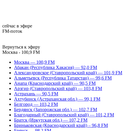
сейчас в эфире
FM-поток
Вернуться к эфиру
Москва - 100,9 FM
Москва — 100,9 FM
Абакан (Республика Хакасия) — 92,0 FM
Александровское (Ставропольский край) — 101,9 FM
Альметьевск (Республика Татарстан) — 99,6 FM
Анапа (Краснодарский край) — 90,5 FM
Арзгир (Ставропольский край) — 103,8 FM
Астрахань — 90,5 FM
Ахтубинск (Астраханская обл.) — 99,1 FM
Белгород — 103,2 FM
Бердянск (Запорожская обл.) — 102,7 FM
Благодарный (Ставропольский край) — 101,2 FM
Братск (Иркутская обл.) — 107,2 FM
Бриньковская (Краснодарский край) – 96,8 FM
Брянск — 98,2 FM