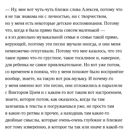
— Ну, мне вот чуть-чуть близки слова Алексея, потому что
я не так знакома ни с личностью, ни с творчеством,
но у меня есть некоторые детские воспоминания. Потому
что, когда я была прямо была совсем маленькой —
а я из довольно музыкальной семьи и семьи такой прямо,
верующей, поэтому эти песни звучали иногда, и они меня
немножечко отпугивали. Потому что мне казалось, что это
такое прямо что-то грустное, такое тоскливое и, наверное,
для ребенка не самое привлекательное. Но вот уже потом,
со временем я поняла, что у меня похожее было восприятие
вообще, знаете, на такую вот рок-музыку. И почему-то
у меня именно вот эти песни, они отложились в параллели
с Виктором Цоем и с каким-то вот таким вот настроением,
знаете, которое потом, как оказалось, когда ты там
залезаешь в тексты и погружаешься уже, не просто там
в какие-то ритмы и прочее, а находишь там какие-то
двойные смыслы, которые очень-очень глубокие и близкие
вот тому измерению, в которое ты так или иначе в какой-то